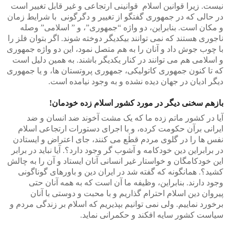
نیست. زیرا قوانین اسلام قوانینی ارتجاعی و غیر قابل تغییر است
در حالی که در جمهوری گفتگو از تغییر و دگرگونی با شرایط زمان
و مکان است. بنابراین، دو واژه “جمهوری”، و ” اسلامی” وصله
ناجوری هستند که نمی توانند بیکدیگر دوخته شوند. اگر بتوان فلز را
با چوب جوش داد و آنان را به هم متصل نمود، این دو واژه جمهوری
و اسلامی هم می توانند در کنار یکدیگر باشند. به همین دلیل است
که تا کنون جمهوری کاتولیکی، جمهوری پروتستان ها، و یا جمهوری
دیگر ادیان در جهان دیده نشده و به وجود نیامده است.
بازهم سخنی دیگر در مورد کشور اسلام زده خودمان!
آیا در کشور ماتم زده ما که یک مشت آخوند ضد انسان و ضد
ایرانی برآن حکومت کرده، و با اجرای دستورات ارتجاعی اسلام
نفس ها را در گلوی مردم قطٰع می کنند، جای اعتراض و ایستادن
در برابراین دین خودکامه و آشوب گر وجود دارد؟. آیا نباید در برابر
این خودکامگان و خواستار غیر انسانی آنان ایستاد و آن را به چالش
کشید؟. همانگونه که گفته شد در ایران دین و باورهای گوناگونی
وجود دارند. بنابراین، وظیفه ما آن است که به همه آنان حتی
پیروان دین اسلام احترام گذاریم و با محبت و دوستی با آنان
برخورد نماییم. ولی نمی توانیم بپذیریم که اسلام بر زندگی مردم و
سیاست کشور سایه افکند و حکمرانی نماید.