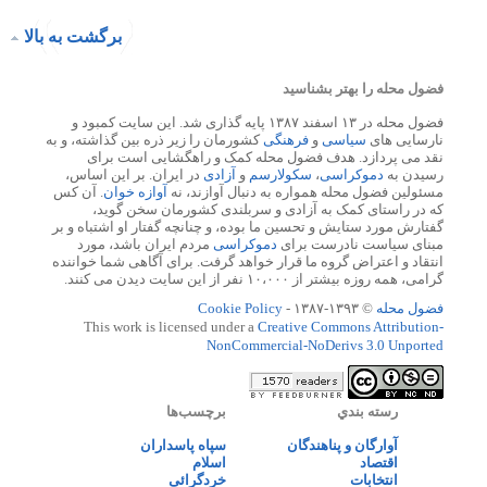
برگشت به بالا
فضول محله را بهتر بشناسید
فضول محله در ۱۳ اسفند ۱۳۸۷ پایه گذاری شد. این سایت کمبود و
نارسایی های
سیاسی
و
فرهنگی
کشورمان را زیر ذره بین گذاشته، و به
نقد می پردازد. هدف فضول محله کمک و راهگشایی است برای
رسیدن به
دموکراسی
،
سکولارسم
و
آزادی
در ایران. بر این اساس،
مسئولین فضول محله همواره به دنبال آوازند، نه
آوازه خوان
. آن کس
که در راستای کمک به آزادی و سربلندی کشورمان سخن گوید،
گفتارش مورد ستایش و تحسین ما بوده، و چنانچه گفتار او اشتباه و بر
مبنای سیاست نادرست برای
دموکراسی
مردم ایران باشد، مورد
انتقاد و اعتراض گروه ما قرار خواهد گرفت. برای آگاهی شما خواننده
گرامی، همه روزه بیشتر از ۱۰،۰۰۰ نفر از این سایت دیدن می کنند.
فضول محله
© ۱۳۹۳-۱۳۸۷ -
Cookie Policy
This work is licensed under a
Creative Commons Attribution-
NonCommercial-NoDerivs 3.0 Unported
رسته بندي
برچسب‌ها
آوارگان و پناهندگان
سپاه پاسداران
اقتصاد
اسلام
انتخابات
خردگرائی