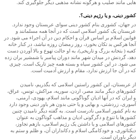
هایی مانند صلیب و هرگونه نشانه مذهبی دیگر جلوگیری کند.
کشور دینی، و یا رژیم دینی؟.
در جهان، کشوری بنام کشور دینی سوای عربستان وجود ندارد.
عربستان یک کشور اسلامی است که در آنجا همه مسلمانند و
قوانین اسلام بر اساس قرآن و احکام دین در آن اجراء می شود. در
آنجا هرکس بد تکان بخورد، روز رمضان روزه نباشد، در کنار خانه
کعبه ( بتخانه بزرگ و تاریخی)، به او حالت تهوع و بالا آوردن دست
دهد، گردنش در میدان شهر مانند دوران پیامبر با شمشیر بران زده
می شود. در این کشور سیاه و بسته همه چیز تاریک است. چیزی
که در آن جا ارزش ندارد، مقام و ارزش آدمیت است.
از عربستان، این کشور راستین اسلامی که بگذریم، نامیدن
کشورهای دیگر مانند مصر، اردن، سوریه، مراکش، تونس، عراق،
و ایران که در آنها ادیان گوناگونی مانند اسلام، یهودی، ارمنی،
آسوری، زردشتی، و بهایی و یا حتی بدون هر باور دینی وجود دارد
به نام کشور اسلامی نادرست است. به گفته دیگر نامیدن چنین
کشورها با تنوع و دگرگونی ادیان و مذاهب گوناگون به عنوان
کشورهای اسلامی و یا داشتن یک رژیم اسلامی، بازهم تجاوز،
دیکتاتوری، و خودکامگی اسلام و دکانداران آن، و ظلم و ستم به
دیگر باوران است.