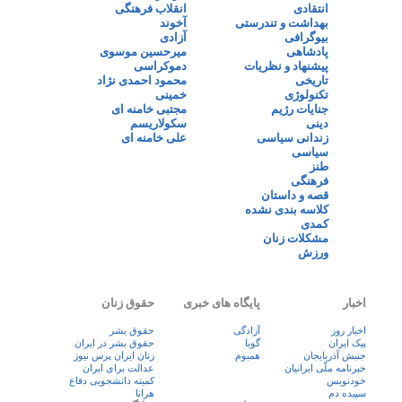
انتقادی
انقلاب فرهنگی
بهداشت و تندرستی
آخوند
بیوگرافی
آزادی
پادشاهی
میرحسین موسوی
پیشنهاد و نظریات
دموکراسی
تاریخی
محمود احمدی نژاد
تکنولوژی
خمینی
جنایات رژیم
مجتبی خامنه ای
دینی
سکولاریسم
زندانی سیاسی
علی خامنه ای
سیاسی
طنز
فرهنگی
قصه و داستان
کلاسه بندی نشده
کمدی
مشکلات زنان
ورزش
اخبار
پایگاه های خبری
حقوق زنان
اخبار روز
آزادگی
حقوق بشر
پيک ايران
گویا
حقوق بشر در ایران
جنبش آذربایجان
همبوم
زنان ايران پرس نيوز
خبرنامه ملّی ایرانیان
عدالت برای ایران
خودنویس
کمیته دانشجویی دفاع
سپیده دم
هرانا