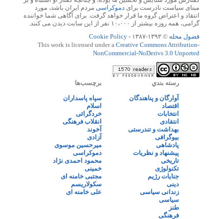
مبنای سیاست نادرست برای
دموکراسی
مردم ایران باشد، مورد
انتقاد و اعتراض گروه ما قرار خواهد گرفت. برای آگاهی شما خواننده
گرامی، همه روزه بیشتر از ۱۰،۰۰۰ نفر از این سایت دیدن می کنند.
فضول محله
© ۱۳۹۳-۱۳۸۷ -
Cookie Policy
This work is licensed under a
Creative Commons Attribution-
NonCommercial-NoDerivs 3.0 Unported
رسته بندي
برچسب‌ها
آوارگان و پناهندگان
سپاه پاسداران
اقتصاد
اسلام
انتخابات
خردگرائی
انتقادی
انقلاب فرهنگی
بهداشت و تندرستی
آخوند
بیوگرافی
آزادی
پادشاهی
میرحسین موسوی
پیشنهاد و نظریات
دموکراسی
تاریخی
محمود احمدی نژاد
تکنولوژی
خمینی
جنایات رژیم
مجتبی خامنه ای
دینی
سکولاریسم
زندانی سیاسی
علی خامنه ای
سیاسی
طنز
فرهنگی