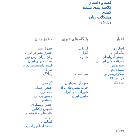
قصه و داستان
کلاسه بندی نشده
کمدی
مشکلات زنان
ورزش
اخبار
پایگاه های خبری
حقوق زنان
اخبار روز
آزادگی
حقوق بشر
پيک ايران
گویا
حقوق بشر در ایران
جنبش آذربایجان
همبوم
زنان ايران پرس نيوز
خبرنامه ملّی ایرانیان
عدالت برای ایران
خودنویس
کمیته دانشجویی دفاع
سپیده دم
هرانا
سیاست
وبلاگ
سکولاریسم نو
فرانس ۲۴
مردمک
جبهه آزادیخواهان
آذرخش
حزب مشروطه ایران
اصغر ارسنگ
شورای ملی ایران
باچه آزره
ملیون ایران
حسین یزدانی
رستاخیز
عضر روشنگری
کابوس دیکتاتور
کتاب‌های ممنوعه در
ایران
گمنامیان
منتقد اسلام و ادیان
ویدئو