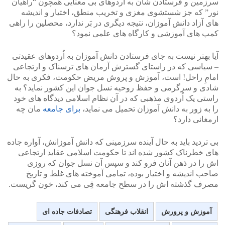
سرزمین و فرستادن شان به اُردوهای بی معنایی همچون “راهیان
نور” که جز شستشوی مغزی و تخریب منطق، اختیار و اندیشه
های آزاد دانش آموزان، نتیجه دیگری در بَر ندارد، محصلین را راهی
کمپ های آموزشی و کارگاه های علمی نمود؟
آیا بهتر نیست به جای فرستادن دانش آموزان به اُردوهای عقیدتی
– سیاسی که در راستای گسترش آرمان های ترسناک و ارتجاعی
امامِ راحل! است، آموزش و پروش مریض حکومت، فکری به حال
شادی و سرگرمی و حفظ روحیه نسل جوان این کشور نماید؟ به
راستی یک اُردوی مذهبی که در آن نظام اسلامی دیدگاه های خود
را به زور به دانش آموزان تحمیل می نماید،
برای جامعه
مان چه
ارمغانی دارد؟
بی تردید باید به حال آینده سرزمینی که دانش آموزانش، آواره جاده
های خطرناک کشور شده اند تا حکومت اسلامی عقاید ارتجاعی
اش را در ذهن آنان فرو کند و سپس آن نسل جوان که روزی
صاحب اندیشه و اختیار بوده، تمامی آموخته های غلط و تاریخ
مصرف گذشته اش را در سطح جامعه قِی می کند، خون گریست.
آموزش و پرورش
انقلاب فرهنگی
تصادفات جاده ای