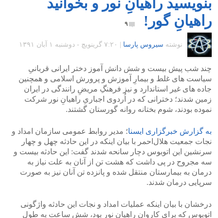
بنویسید راهیانِ نور و بخوانید
راهیانِ گور!
۹
نوشته
سیروس پارسا
|
۷:۲۰ گرينويچ - دوشنبه ۱ آبان ۱۳۹۱
چند شب پیش بیست و شش دانش آموز دختر ایرانی قربانیِ
سیاست های غلط و بیمارِ آموزش و پرورش اسلامی و همچنین
جاده های غیر استاندارد و نیز فرهنگِ مریضِ رانندگی در ایران
زمین شدند؛ دخترانی که در اُردوی اجباریِ راهیانِ نور شرکت
نموده بودند، شوم بختانه روانه گورستان گشتند.
به گزارش خبرگزاری ایسنا
؛ مدیر روابط عمومی سازمان امداد و
نجات جمعیت هلال‌احمر با بیان اینکه در این حادثه چهل و چهار
سرنشین این اتوبوس دچار سانحه شدند گفت: این حادثه بیست و
سه مجروح در پی داشت که هشت تن از آنان به علت نیاز به
درمان به بیمارستان منتقل شده و پانزده تن آنان نیز به صورت
سرپایی درمان شدند.
درخشان با بیان اینکه عملیات امداد و نجات این حادثه واژگونی
اتوبوس که برای کاروان راهیان نور بود، شش ساعت به طول