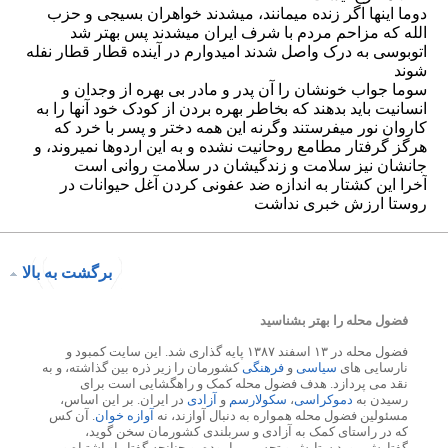
برگشت به بالا
فضول محله را بهتر بشناسید
فضول محله در ۱۳ اسفند ۱۳۸۷ پایه گذاری شد. این سایت کمبود و
نارسایی های
سیاسی
و
فرهنگی
کشورمان را زیر ذره بین گذاشته، و به
نقد می پردازد. هدف فضول محله کمک و راهگشایی است برای
رسیدن به
دموکراسی
،
سکولارسم
و
آزادی
در ایران. بر این اساس،
مسئولین فضول محله همواره به دنبال آوازند، نه
آوازه خوان
. آن کس
که در راستای کمک به آزادی و سربلندی کشورمان سخن گوید،
گفتارش مورد ستایش و تحسین ما بوده، و چنانچه گفتار او اشتباه و بر