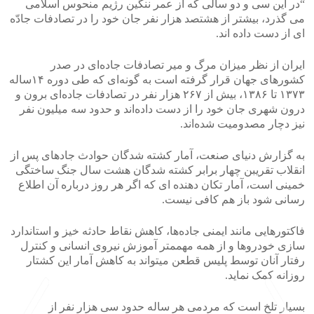
“در این سی و دو سالی که از عمر ننگین رژیم منحوس اسلامی
می گذرد، بیشتر از هشتصد هزار نفر جان خود را در تصادفات جادّه
ای از دست داده اند.
ایران از نظر میزان مرگ و میر تصادفات جاده‌ای در صدر
کشورهای جهان قرار گرفته است به گونه‌ای که طی دوره ۱۴‌ساله
۱۳۷۳ تا ۱۳۸۶، بیش از ۲۶۷ هزار نفر در تصادفات جاده‌ای برون و
درون شهری جان خود را از دست داده‌اند و حدود سه میلیون نفر
نیز دچار مصدومیت شده‌اند.
به گزارش دنیای صنعت، آمار کشته ­شدگان حوادث جاده­ای پس از
انقلاب تقریبن چهار برابر کشته شدگان هشت سال جنگ ساختگی
خمینی است، آمار تکان­ دهنده­ ای که اگر هر روز درباره آن اطلاع
رسانی شود باز هم کافی نیست.
فاکتورهایی مانند ایمنی جاده‌ها، کاهش نقاط حادثه‌ خیز و استاندارد
سازی خودروها و از همه مهمم­تر آموزش نیروی انسانی و کنترل
رفتار آنان توسط پلیس قطعن می­تواند به کاهش آمار این کشتار
روزانه کمک نماید.
بسیار تلخ است که مردمی هر ساله حدود سی هزار نفر از