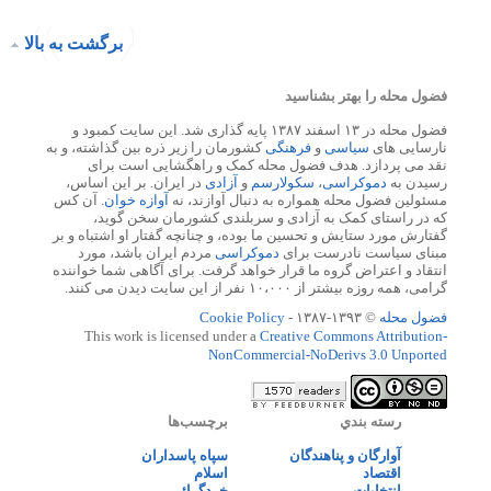
برگشت به بالا
فضول محله را بهتر بشناسید
فضول محله در ۱۳ اسفند ۱۳۸۷ پایه گذاری شد. این سایت کمبود و
نارسایی های
سیاسی
و
فرهنگی
کشورمان را زیر ذره بین گذاشته، و به
نقد می پردازد. هدف فضول محله کمک و راهگشایی است برای
رسیدن به
دموکراسی
،
سکولارسم
و
آزادی
در ایران. بر این اساس،
مسئولین فضول محله همواره به دنبال آوازند، نه
آوازه خوان
. آن کس
که در راستای کمک به آزادی و سربلندی کشورمان سخن گوید،
گفتارش مورد ستایش و تحسین ما بوده، و چنانچه گفتار او اشتباه و بر
مبنای سیاست نادرست برای
دموکراسی
مردم ایران باشد، مورد
انتقاد و اعتراض گروه ما قرار خواهد گرفت. برای آگاهی شما خواننده
گرامی، همه روزه بیشتر از ۱۰،۰۰۰ نفر از این سایت دیدن می کنند.
فضول محله
© ۱۳۹۳-۱۳۸۷ -
Cookie Policy
This work is licensed under a
Creative Commons Attribution-
NonCommercial-NoDerivs 3.0 Unported
رسته بندي
برچسب‌ها
آوارگان و پناهندگان
سپاه پاسداران
اقتصاد
اسلام
انتخابات
خردگرائی