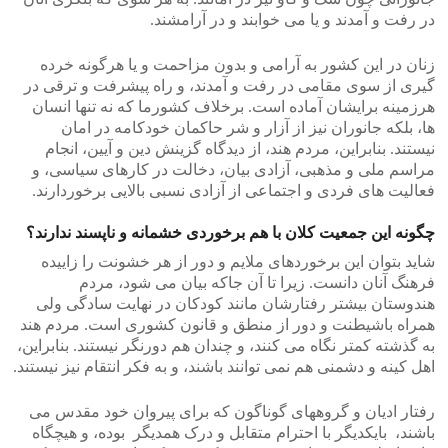
در رفت و آمدند و یا می خوابند و در آرامشند.
زنان در این کشور به آرامی و بدون مزاحمت و یا هرگونه خرده
گیری از سوی مقامی در رفت و آمدند، و راه پیشرفت و ترقی در
هرزمینه برایشان آماده است. برخلاف کشورما که نه تنها انسان
ها، بلکه جانوران نیز از آزار و شر حاکمان خودکامه در امان
نیستند. بنابراین، مردم هند، از دیدگاه گزینش دین و آیین، انجام
مراسم ملی و مذهبی، آزادی بیان، دخالت در کارهای سیاسی، و
فعالیت های فردی و اجتماعی از آزادی نسبی بالایی برخوردارند.
چگونه این جمعیت کلان با هم برخوردی خشمانه و ناپسند ندارند؟
شاید بتوان این برخوردهای ملایم و دور از هر خشونت را زاییده
فرهنگ آنان دانست. زیرا تا آن جاکه بیان می شود، مردم
هندوستان بیشتر رفتارشان مانند کودکان در نهایت سادگی ولی
همراه باشیطنت و دور از منطق و قانون کشوری است. مردم هند
به گذشته کمتر نگاه می کنند، و چندان هم دورنگر نیستند. بنابراین،
اهل کینه و دشمنی هم نمی توانند باشند، و به فکر انتقام نیز نیستند.
رفتار ادیان و گروههای گوناگون که برای پیروان خود مقدس می
باشند، بایکدیگر با احترام متقابل و درک همدیگر بوده، و هیچگاه