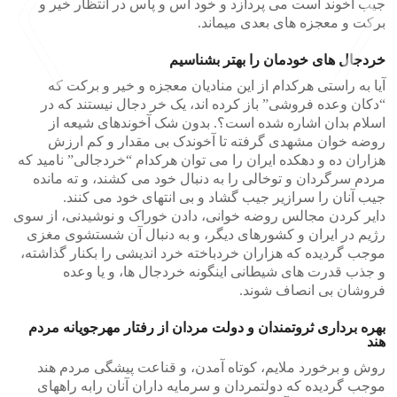
جیب آخوند است می پردازد و خود آس و پاس در انتظار خیر و
برکت و معجزه های بعدی میماند.
خردجال های خودمان را بهتر بشناسیم
آیا به راستی هرکدام از این منادیان معجزه و خیر و برکت که
“دکان وعده فروشی” باز کرده اند، یک خر دجال نیستند که در
اسلام بدان اشاره شده است؟. بدون شک آخوندهای شیعه از
>
<
روضه خوان مشهدی گرفته تا آخوندک بی مقدار و کم ارزش
هزاران ده و دهکده ایران را می توان هرکدام “خردجالی” نامید که
مردم سرگردان و توخالی را به دنبال خود می کشند، و ته مانده
جیب آنان را سرازیر جیب گشاد و بی انتهای خود می کنند.
دایر کردن مجالس روضه خوانی، دادن خوراک و نوشیدنی، از سوی
رژیم در ایران و کشورهای دیگر، و به دنبال آن شستشوی مغزی
موجب گردیده که هزاران خردباخته خرد اندیشی را بکنار گذاشته،
و جذب قدرت های شیطانی اینگونه خردجال ها، و یا وعده
فروشان بی انصاف شوند.
بهره برداری ثروتمندان و دولت مردان از رفتار مهرجویانه مردم
هند
روش و برخورد ملایم، کوتاه آمدن، و قناعت پیشگی مردم هند
موجب گردیده که دولتمردان و سرمایه داران آنان رابه راههای