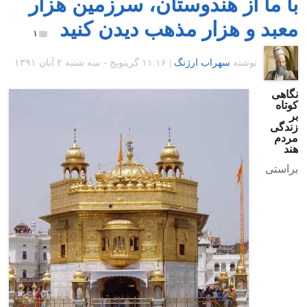
با ما از هندوستان، سرزمین هزار
معبد و هزار مذهب دیدن کنید
۱
نوشته
سهراب ارژنگ
|
۱۱:۱۶ گرينويچ - سه شنبه ۲ آبان ۱۳۹۱
نگاهی
کوتاه
بر
زندگی
مردم
هند
براستی