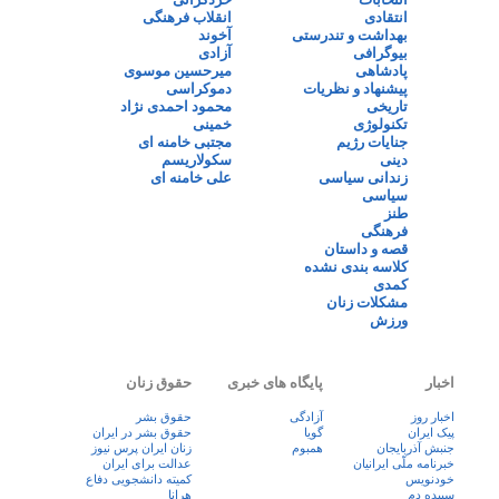
انتقادی
انقلاب فرهنگی
بهداشت و تندرستی
آخوند
بیوگرافی
آزادی
پادشاهی
میرحسین موسوی
پیشنهاد و نظریات
دموکراسی
تاریخی
محمود احمدی نژاد
تکنولوژی
خمینی
جنایات رژیم
مجتبی خامنه ای
دینی
سکولاریسم
زندانی سیاسی
علی خامنه ای
سیاسی
طنز
فرهنگی
قصه و داستان
کلاسه بندی نشده
کمدی
مشکلات زنان
ورزش
اخبار
پایگاه های خبری
حقوق زنان
اخبار روز
آزادگی
حقوق بشر
پيک ايران
گویا
حقوق بشر در ایران
جنبش آذربایجان
همبوم
زنان ايران پرس نيوز
خبرنامه ملّی ایرانیان
عدالت برای ایران
خودنویس
کمیته دانشجویی دفاع
سپیده دم
هرانا