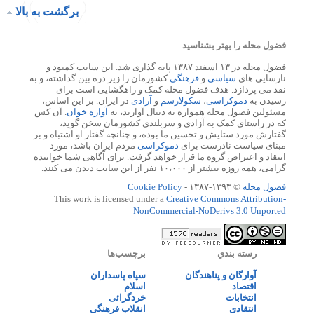
برگشت به بالا
فضول محله را بهتر بشناسید
فضول محله در ۱۳ اسفند ۱۳۸۷ پایه گذاری شد. این سایت کمبود و
نارسایی های
سیاسی
و
فرهنگی
کشورمان را زیر ذره بین گذاشته، و به
نقد می پردازد. هدف فضول محله کمک و راهگشایی است برای
رسیدن به
دموکراسی
،
سکولارسم
و
آزادی
در ایران. بر این اساس،
مسئولین فضول محله همواره به دنبال آوازند، نه
آوازه خوان
. آن کس
که در راستای کمک به آزادی و سربلندی کشورمان سخن گوید،
گفتارش مورد ستایش و تحسین ما بوده، و چنانچه گفتار او اشتباه و بر
مبنای سیاست نادرست برای
دموکراسی
مردم ایران باشد، مورد
انتقاد و اعتراض گروه ما قرار خواهد گرفت. برای آگاهی شما خواننده
گرامی، همه روزه بیشتر از ۱۰،۰۰۰ نفر از این سایت دیدن می کنند.
فضول محله
© ۱۳۹۳-۱۳۸۷ -
Cookie Policy
This work is licensed under a
Creative Commons Attribution-
NonCommercial-NoDerivs 3.0 Unported
رسته بندي
برچسب‌ها
آوارگان و پناهندگان
سپاه پاسداران
اقتصاد
اسلام
انتخابات
خردگرائی
انتقادی
انقلاب فرهنگی