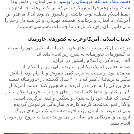
دست ملک عبدالله عربستان را بوسید،
و نور ایمان در دلش پیدا
شد؟، و یا بازهم فراموش کرده ایم که این کشورها تا چه اندازه به
حفظ اسلام منطقه توجه داشته، و دلسوز آن بوده اند !. ما قدر این
آمریکای با ایمان، و بریتانیای همیشه مهربان، و فرانسه دل رحم را
نمی دانیم!. ای وای، که بازهم ما چه ملت ناسپاسی هستیم!.
خدمات اسلامی آمریکا و غرب به کشورهای خاورمیانه
در ده سال کنونی دولت های غرب خدمات اسلامی خود را نسبت
به کشورهای خاورمیانه به شرح زیر انجام داده اند:
الف- پیاده کردن اسلام راستین در عراق:
صدام حسین که یک دیکتاتور سازنده ولی دور از اسلام ناب
محمدی بود، و نسبت به غرب کمی چموش و نا آرام بود، با تلاش
پیگیرانه بریتانیای کبیر که د ۴۰۰ سال گذشته در خاورمیانه نقشه
های بزرگی را به اجراء در آورده، و همچنین کمک دولت آمریکا از
کار بر کنار، و بعدها کله پا شد، و جای خود را به فردی اسلام پناه و
کسی که قبله خود را به سوی واشنگتن و لندن برگزیده است،
واگذار نمودند.نتیجه: گرچه کارهای سازندگی فراموش گردیده،
ولی در عوض به ایمان رژیم افزوده شده و کمپانی های بزرگ
اروپایی و آمریکایی هم آسان تر می توانند خدمات خروج ارز خود را
انجام دهند.