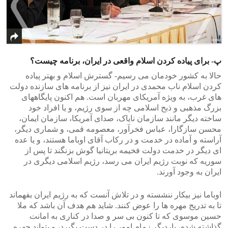
پ- برای پیاده کردن اسلام واقعی در ایران، برنامه چیست؟
>
<
حالا به کشور خودمان می رسیم- گسترش اسلام و بهتر پیاده
کردن اسلام ناب محمدی در ایران نیز از برنامه های سازنده دولت
های غرب، به ویژه آمریکای مهربان است. هم اکنون پایگاههای
بزرگ مذهبی و ذبح اسلامی چه از سوی رژیم، و یا افراد خود
ساخته دیگر مانند سازمان نایاک، صدای آمریکا، سازمان ایمان،
محسن سازگارا، عباس فخرآور، معصومه قمی، و شماری دیگر،
آراسته و آماده در خدمت و در رکاب آقای اوباما هستند، و یا عده
ای دیگر در خدمت دولت فخیمه بریتانیا گوش بزنگند تا پس از
سوریه که نوبت رژیم ایران می رسد، رژیم اسلامی دیگری در
ایران به وجود آورند.
اوباما نیز بیکار ننشسته و در تلاش آنست که به رژیم ایران بفهماند
تا به تدریج مهره ها را عوض کنند. شاید هم هدف آن باشد که ملا
حسین موسوی که تا کنون بی سر و صدا در کناری به امانت
گذاشته شده، باردیگر زمام امور را در دست بگیرد، و بتواند چهره