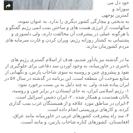
خود دل می
سوزاند و
کمترین توجهی
به بدبختی و بیچارگی کشور دیگری را ندارد. به عنوان نمونه،
سالهاست، از انرژی هست های و ساختن بمب اتمی رژیم گفتگو و
با هرگونه عملی در پیشرفت آن مخالفت دارند، ولی دلسوزی و
پشتیبانی به کشتار روزانه رژیم، ویران کردن و غارت سرمایه های
مردم کشورمان ندارند.
ما در گذشته نیز یادآور شدیم، هدف از اسلام گستری رژیم های
باختری در خاورمیانه، به وجود آوردن سد دفاعی برای جلوگیری از
نفوذ و پیشروی چین و روسیه به سوی شاخاب پارس، و نگهبانی از
منابع سوخت آن منطقه است. این برنامه در گذشته در سال ۵۷ در
ایران پیاده شده، ولی به چند دلیل به بن بست برخورد نمود:
۱- رژیم اسلامی ایران، به جای ایستادن در برابر چین و روسیه،
باآنان همدست و همکار شده . ۲- ایران دشمن اسرائیل است.
۳-ایران در مناطق مورد علاقه و از همبستگان غرب بمب گذاری
کرده، و کارهای تروریستی انجام داده است.
۴- سد راه پیشرفت کشورهای غربی در خاورمیانه مانند عراق،
افغانستان، کشورهای کناره شاخاب پارس، و مانند آنست.