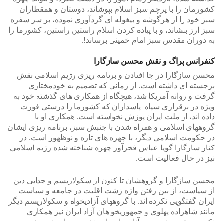
کشورمان را با پرچم سبز اسلام بپوشاند، دوستان و همقطاران
سبز خود را از هرگوشه و بیغوله ای گردآوری نموده، بر سر سفره
سبز ارز بنشاند، و با پیاده کردن اسلام راستین راستین، کشورما را
به دوران مقدس سبز امام خمینی برساند!.
کنفرانس پراگ و نقش محسن سازگارا
محسن سازگارا در جا افتادن و برنامه ریزی رژیم اسلامی نقش
برجسته ای داشته است. از زمانی که تصمیم به خودمختاری
گرفت و روانه آمریکا شد، هیچگاه از همکاری های گذشته خود به
ویژه در برقراری سپاه پاسداران که کشورما را درستی قورت
داده اند، از ملت ایران پوزش نخواسته است. همکاری او با
گروههای اسلامی و همراه شدن با جنبش سبز، برنامه ریزی ایشان
در حکومت اسلامی دیگر، با چهره های تازه و نوظهور است. در
کنار سازگارا گویا عباس فخرآور چهره شناخته شده رژیم اسلامی
نیز در حال فعالیت است.
محسن سازگارا و گروهشان تا کنون از سکولاریسم و جدایی دین
از سیاست، از بین رفتن واژه زشت اقلیت در جامعه و سیاست
ایران گفتگویی نکرده اند. با گروههای آزادیخواه و سکولاریسم دیگر
مانند شاهزاده پهلوی و جمهوریخواهان آزاد ایران نیز همکاری