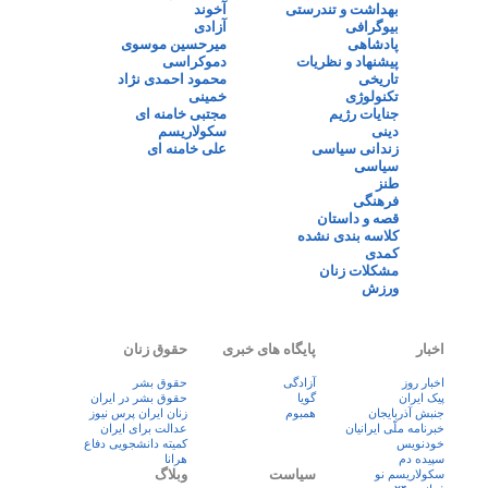
بهداشت و تندرستی
آخوند
بیوگرافی
آزادی
پادشاهی
میرحسین موسوی
پیشنهاد و نظریات
دموکراسی
تاریخی
محمود احمدی نژاد
تکنولوژی
خمینی
جنایات رژیم
مجتبی خامنه ای
دینی
سکولاریسم
زندانی سیاسی
علی خامنه ای
سیاسی
طنز
فرهنگی
قصه و داستان
کلاسه بندی نشده
کمدی
مشکلات زنان
ورزش
اخبار
پایگاه های خبری
حقوق زنان
اخبار روز
آزادگی
حقوق بشر
پيک ايران
گویا
حقوق بشر در ایران
جنبش آذربایجان
همبوم
زنان ايران پرس نيوز
خبرنامه ملّی ایرانیان
عدالت برای ایران
خودنویس
کمیته دانشجویی دفاع
سپیده دم
هرانا
سیاست
وبلاگ
سکولاریسم نو