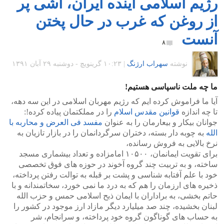
رژیم اسلامی آینده ایران، آشی پر
از روغن که غرب در حال پختن
آنست
۸
نوشته
سهراب ارژنگ
|
۱۰:۲۳ گرينويچ - دوشنبه ۲۹ آبان ۱۳۹۱
ما چه ملت ناسپاسی هستیم!
آیا ما فراموش کرده ایم که رژیم مهربان اسلامی در این سه دهه،
تا چه اندازه
قوانین مقدس اسلام
را در مملکتمان پیاده کرده!:
جوانان بیکار و بیعارمان را به عنوان
مفسد فی العرض و محاربه با
الله
به چوبه دار بسته، دختران سرگردانمان را در بازار تازیان به
نرخ بالایی به فروش رسانده،
برای تقویت ایمانمان، ۱۰۵۰۰ امامزاده و تعداد بیشماری مسجد
ساخته، و به تربیت چند گروه آخوند در حوزه های فوق تخصصی
خود با علم آفتابه شناسی و پشت بر قبله به توالت رفتن پرداخته،
ذخیره های ارزمان را هم که به درد ما نمی خورد، سخاتمندانه و با
حاتم بخشی، به براداران با ایمان ذبح اسلامی حمس و حزب الله
لبنان بخشیده، چند صد میلیارد دیگر مازاد ارز موجود در کشور را
به حساب های گوناگون گروه خود پرداخته، و سرانجام، شر