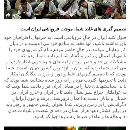
تصمیم گیری های غلط شما، موجب فروپاشی ایران است
قبول کنید ایران در حالِ فروپاشی است. به حرفهای اطرافیان خود
باور نداشته باشید، آنها فقط به منافع خود می اندیشند و در پایان
کار رهایتان میکنند. در حالِ حاضر مردم تمام گرفتاریهای خود را
ناشی از اعمال و رفتار و گفتار شما میدانند. شما بودید که
مشکلات بی حد و حصر مردم را به جای چاره جویی انکار کردید و
می کنید. شما بودید که ایران را آزادترین کشور جهان نامیدید. شما
بودید، که با تصمیم گیریهای غلط و دور از خرد به بیگانگان امکان
دادید با تحریمها اکثریت مردم را به روز سیاه بنشانند، شما بودید که
با بی سیاستیهایتان دنیا را در مقابل ایران قرار دادید، شما بودید که
به عواملتان چراغ سبز نشان دادید تا در ایران و خارج ایران، در
خیابان و بیابان دست به اعمال تروریستی بزنند و خون ایرانیانِ
دگراندیش را بر زمین بریزند. شما بعنوان رئیس جمهور و رهبر باید
در برابر کشتار دهها هزار انسان در دهه ی شصت و شهادت هدی
ها و هاله ها و نداها و صباها و ستارها جوابگو باشید.