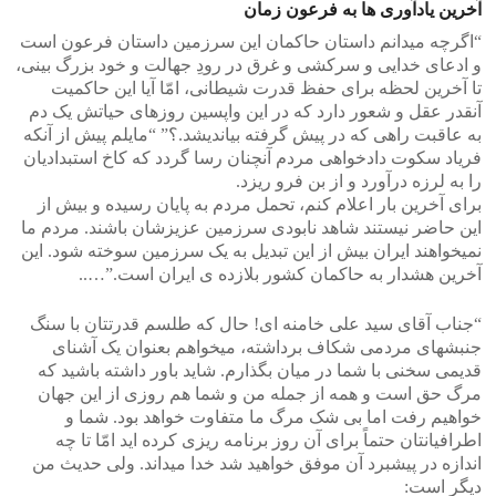
آخرین یادآوری ها به فرعون زمان
“اگرچه میدانم داستان حاکمان این سرزمین داستان فرعون است
و ادعای خدایی و سرکشی و غرق در رودِ جهالت و خود بزرگ بینی،
تا آخرین لحظه برای حفظ قدرت شیطانی، امّا آیا این حاکمیت
آنقدر عقل و شعور دارد که در این واپسین روزهای حیاتش یک دم
به عاقبت راهی که در پیش گرفته بیاندیشد.؟” “مایلم پیش از آنکه
فریاد سکوت دادخواهی مردم آنچنان رسا گردد که کاخ استبدادیان
را به لرزه درآورد و از بن فرو ریزد.
برای آخرین بار اعلام کنم، تحمل مردم به پایان رسیده و بیش از
این حاضر نیستند شاهد نابودی سرزمین عزیزشان باشند. مردم ما
نمیخواهند ایران بیش از این تبدیل به یک سرزمین سوخته شود. این
آخرین هشدار به حاکمان کشور بلازده ی ایران است.”…..
“جناب آقای سید علی خامنه ای! حال که طلسم قدرتتان با سنگ
جنبشهای مردمی شکاف برداشته، میخواهم بعنوان یک آشنای
قدیمی سخنی با شما در میان بگذارم. شاید باور داشته باشید که
مرگ حق است و همه از جمله من و شما هم روزی از این جهان
خواهیم رفت اما بی شک مرگ ما متفاوت خواهد بود. شما و
اطرافیانتان حتماً برای آن روز برنامه ریزی کرده اید امّا تا چه
اندازه در پیشبرد آن موفق خواهید شد خدا میداند. ولی حدیث من
دیگر است: