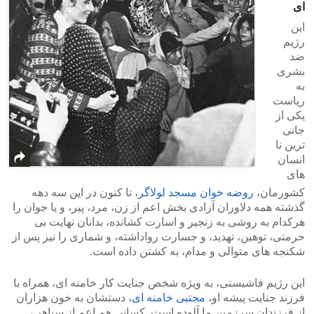
ای
این
رژیم
ضد
بشری
به
ریاست
یکی از
جانی
ترین نا
انسان
های
کشورمان،
روضه خوان مسجد لولاگر
، تا کنون در این سه دهه
گذشته همه دلاوران آزادی بخش اعم از زن، مرد، پیر، و یا جوان را
هرکدام به روشی به زنجیر و اسارت کشانده، بدانان نهایت بی
حرمتی، توهین، تهدید، و جسارت رواداشته، و شماری را نیز پس از
شکنجه های متوالی و مدام، به کشتن داده است.
این رژیم فاشیستی، به ویژه شخص جنایت کار خامنه ای، همراه با
فرزند جنایت پیشه او،
مجتبی خامنه ای
، دستشان به خون هزاران
از فرزندان سرزمین ما آلوده است. کسانی هم اعم از سپاهی،