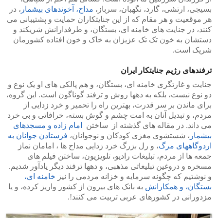
بسیجی، ارتشی، گارد، نگهبان، سرباز،
مداح،
آخوندهای بیشمار
، در
هر موقعیت و هر مقام که از این جنایتکاران حمایت و پشتیبانی می
کنند، در جنایت های خامنه ای، بستگان، و طرفدارانش شریکند و
دستشان به خون تک تک عزیزان به خاک و خون افتاده کشورمان
شریک است.
ترفندهای رژیم جنایتکار ایران
جنایت و غارتگری خامنه ای، بستگان، و هم پالکی های او یک نوع و
دو نوع نیست، بلکه به دهها روش و ترفند گوناگون است. این گروه،
برای ماندن بر سر قدرت، بهترین راه را تحمیر و خرد زدایی از
مردم، و تبدیل آنان به امت چشم و گوش بسته، خرافاتی و بی خرد
می داند. در مقاله های گذشته از ساختن
امام زاده و مسجدهای
بیشمار
، شستشوی مغزی کودکان و نوجوانان،
فرستادن جوانان به
اردوگاههای مرگ
، و رل بزرگ خرد زدایی مداح ها ، امامان نماز
جمعه ها از مردم، تبلیغات رادیو، تلویزیون، ساختن فیلم های
مسخره و دروغین تبلیغاتی مذهبی، و دهها ترفند دیگر یادآور شدیم.
و نوشتیم که چگونه سرمایه و خزانه مردمی را نیز
خامنه ای،
بستگان، و همکارانش
به بانک های بیرون از کشور واریز کرده، و یا
مزدورانی در کشورهای عربی تربیت می کنند!.