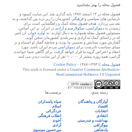
فضول محله را بهتر بشناسید
فضول محله در ۱۳ اسفند ۱۳۸۷ پایه گذاری شد. این سایت کمبود و
نارسایی های
سیاسی
و
فرهنگی
کشورمان را زیر ذره بین گذاشته، و به
نقد می پردازد. هدف فضول محله کمک و راهگشایی است برای
رسیدن به
دموکراسی
،
سکولارسم
و
آزادی
در ایران. بر این اساس،
مسئولین فضول محله همواره به دنبال آوازند، نه
آوازه خوان
. آن کس
که در راستای کمک به آزادی و سربلندی کشورمان سخن گوید،
گفتارش مورد ستایش و تحسین ما بوده، و چنانچه گفتار او اشتباه و بر
مبنای سیاست نادرست برای
دموکراسی
مردم ایران باشد، مورد
انتقاد و اعتراض گروه ما قرار خواهد گرفت. برای آگاهی شما خواننده
گرامی، همه روزه بیشتر از ۱۰،۰۰۰ نفر از این سایت دیدن می کنند.
فضول محله
© ۱۳۹۳-۱۳۸۷ -
Cookie Policy
This work is licensed under a
Creative Commons Attribution-
NonCommercial-NoDerivs 3.0 Unported
رسته بندي
برچسب‌ها
آوارگان و پناهندگان
سپاه پاسداران
اقتصاد
اسلام
انتخابات
خردگرائی
انتقادی
انقلاب فرهنگی
بهداشت و تندرستی
آخوند
بیوگرافی
آزادی
پادشاهی
میرحسین موسوی