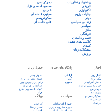
پیشنهاد و نظریات
دموکراسی
تاریخی
محمود احمدی نژاد
تکنولوژی
خمینی
جنایات رژیم
مجتبی خامنه ای
دینی
سکولاریسم
زندانی سیاسی
علی خامنه ای
سیاسی
طنز
فرهنگی
قصه و داستان
کلاسه بندی نشده
کمدی
مشکلات زنان
ورزش
اخبار
پایگاه های خبری
حقوق زنان
اخبار روز
آزادگی
حقوق بشر
پيک ايران
گویا
حقوق بشر در ایران
جنبش آذربایجان
همبوم
زنان ايران پرس نيوز
خبرنامه ملّی ایرانیان
عدالت برای ایران
خودنویس
کمیته دانشجویی دفاع
سپیده دم
هرانا
سیاست
وبلاگ
سکولاریسم نو
فرانس ۲۴
مردمک
جبهه آزادیخواهان
آذرخش
حزب مشروطه ایران
اصغر ارسنگ
شورای ملی ایران
باچه آزره