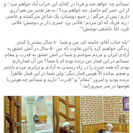
نمیدانم چه خواهد شد و فردا در کجای این خراب آباد خواهم مرد / و
از این عمر کم حاصل چه خواهم برد؟ / به هر تقدیر من هم آرزو
دارم / پس از مرگم / ز جمع دوستان، یک شاعرِ سرگشته و عاصی
/ زند فریاد که ای مردم / فلانی برد عمری دار بر دوشش/ فلانی
مُرد، امّا عاشقی نوشش!”
“بله جناب آقای خامنه ای، من و شما ۸۰ سال بیشتر یا کمتر
زندگی خواهیم کرد با این تفاوت که من ۵۰ سال در آتش عشق به
آزادی ایران و مردم سوختم و شما در آتش عشق به قدرت و مقام.
نمیدانم در این قمار من برنده بوده ام یا شما؟ من آن قماربازی
بودم که همه چیزم را در راه رسیدن به آزادی و برابری مردم باختم
و هیچم نمانده الاّ هوس قمار دیگر؛ ولی شما در این قمار ظاهراً
برنده بودید و امروز “مقام” و “قدرت” دارید و نمیدانم چه هوس یا
هوسها در سر میپرورانید.”