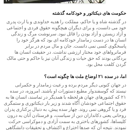
حکومت های دیکتاتور و خودکامه گذشته
در گذشته شاه و یا حاکم، مملکت را هدیه خداوندی و یا ارث پدری
خود می دانست، و برای دیگران هیچگونه حقوق فردی و اجتماعی
و آزاد زیستن و آزاد بودن را قائل نبود. سرنوشت مرگ و زندگی
انسان ها در دست زمامدار خودکامه ای بود که هرگز خود را
پاسخگوی کسی نمی دانست. جان و مال مردم در برابر
فرمانرواهای خود مختار ارزشی نداشت. در حقیقت انسان ها
بردگانی بودند که حق حیات و زندگی آنان نیز با حاکم و حتی مالک
گردن کلفت محل بود.
اما، در سده ۲۱ اوضاع ملت ها چگونه است؟
در جهان کنونی دیگر مردم برده و رعیت زمامدار و حکمرانی
نیستد که گوسفندوار مطیع دستورات او باشند. امروزه، در سده
۲۱ که کشورهای جهان هرلحظه با همدیگر در تماسند، انسان ها به
حقوق اجتماعی خودشان آگاه شدند و زیر بار دیکتاتوری و ستمگری
فرد و یا گروهی نمی روند. چهار سده پیش، به دنبال برکناری پدران
روحانی یعنی دکانداران دین از سیاست، و فرستادن آنان به درون
کلیساها، کشورهای باختری به سمت آزادی و دموکراسی حرکت
نمودند. نتیجه آن که صدها اختراع و اکتشاف و تحقیقات دانشگاهی