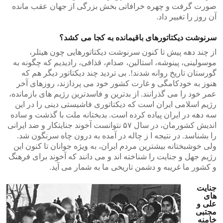
صورت گرفت و چهره خرافاتی بخش بزرگی از جهان عقب مانده
آن روز را تغییر داد.
سرنوشت دیکتاتورهای باقیمانده به کجا می کشد؟
از چند دهه پیش تا کنون سرنوشت دیکتاتورهایی چون هیتلر،
موسولینی، پینوشه، استالین، صدام، قذافی، رادیدیم که چگونه به
گورستان تاریخ روانه شدند!. بی تردید چند دیکتاتور دیگر هم که
هنوز به خودکامگی و غارت کشور خود می پردازند، روزهای آخر
عمر خود را می گذرانند. از بدترین و فاسدترین رژیم های بازمانده،
رژیم اسلامی ایران است که دیکتاتوری فاشیستی دینی را در این
سه دهه در ایران پیاده کرده است. بدبختانه ملت با گذشت و ساده
اندیش کشورمان، در سال ۵۷ نتوانست آخوند جنایتکار و ضد ایرانی
را بشناسد. در نتیجه ا ز چاله در آمده به درون چاه سرنگون شد.
ولی خوشبختانه بیشترین مردم ایران، به ویژه جوانان تا کنون این
رژیم جهل و جنایت را شناخته اند و می دانند که آخوند برای فرهنگ
و کشور ما غریبه و دشمن تاریخی ما به شمار می آید.
جنایت
های
علی و
مجتبی
خامنه