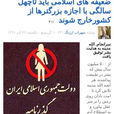
ضعیفه های اسلامی باید تاچهل
سالگی با اجازه بزرگترها از
کشورخارج شوند
۷
نوشته
سهراب ارژنگ
|
۱۰:۲۴ گرينويچ - یکشنبه ۲۶ آذر ۱۳۹۱
سرانجام‪,‬ الله
مدینه به هدایت
بشر توفیق
یافت
از ۵۰۰ میلیون
سال پیش که
بشر در طبیعت
پیداشده، هر
آنچه الله مدینه
تلاش کرد تا
امت نادان روی
زمین را بر سر
عقل بیاورد و
به اصطلاح آدم