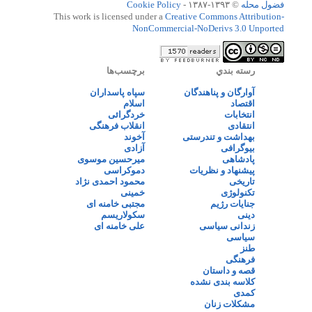
فضول محله
© ۱۳۹۳-۱۳۸۷ -
Cookie Policy
This work is licensed under a
Creative Commons Attribution-
NonCommercial-NoDerivs 3.0 Unported
رسته بندي
برچسب‌ها
آوارگان و پناهندگان
سپاه پاسداران
اقتصاد
اسلام
انتخابات
خردگرائی
انتقادی
انقلاب فرهنگی
بهداشت و تندرستی
آخوند
بیوگرافی
آزادی
پادشاهی
میرحسین موسوی
پیشنهاد و نظریات
دموکراسی
تاریخی
محمود احمدی نژاد
تکنولوژی
خمینی
جنایات رژیم
مجتبی خامنه ای
دینی
سکولاریسم
زندانی سیاسی
علی خامنه ای
سیاسی
طنز
فرهنگی
قصه و داستان
کلاسه بندی نشده
کمدی
مشکلات زنان