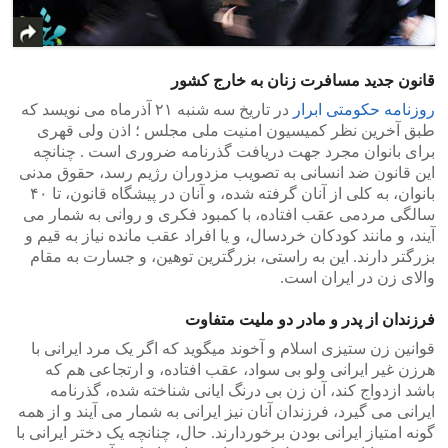
قانون جدید مسافرت زنان به خارج کشور
روزنامه حکومتی ابرار
در تاریخ سه شنبه ۲۱ آذرماه می نویسد که
طبق آخرین نظر کمیسیون امنیت ملى مجلس ؛ اذن ولى قهرى
براى بانوان مجرد جهت دریافت گذرنامه ضرورى است . چنانچه
این قانون ضد انسانی به تصویب مزدوران رژیم رسد، حقوق مدنی
بانوان، به کلی از آنان گرفته شده، و آنان در پیشگاه قانون، تا ۴۰
سالگی مردمی عقب افتاده، با کمبود فکری و روانی به شمار می
آیند، و مانند کودکان خردسال، و یا افراد عقب مانده نیاز به قیم و
بزرگتر دارند. این به راستی، بزرگترین توهین، و جسارت به مقام
والای زن در ایران است.
فرزندان از پدر و مادر دو ملیت متفاوت
قوانین زن ستیزی اسلام و آخوند میگوید که اگر یک مرد ایرانی با
هرزن غیر ایرانی ولو بی سواد، عقب افتاده، و ارتجاعی هم که
باشد ازدواج کند، آن زن بی درنگ ایانی شناخته شده، گذرنامه
ایرانی می گیرد، فرزندان آنان نیز ایرانی به شمار می آیند و از همه
گونه امتیاز ایرانی بودن برخوردارند. حال، چنانچه یک دختر ایرانی با