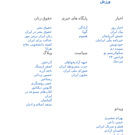
ورزش
اخبار
پایگاه های خبری
حقوق زنان
اخبار روز
آزادگی
حقوق بشر
پيک ايران
گویا
حقوق بشر در ایران
جنبش آذربایجان
همبوم
زنان ايران پرس نيوز
خبرنامه ملّی ایرانیان
عدالت برای ایران
خودنویس
کمیته دانشجویی دفاع
سپیده دم
هرانا
سیاست
وبلاگ
سکولاریسم نو
فرانس ۲۴
مردمک
جبهه آزادیخواهان
آذرخش
حزب مشروطه ایران
اصغر ارسنگ
شورای ملی ایران
باچه آزره
ملیون ایران
حسین یزدانی
رستاخیز
عضر روشنگری
کابوس دیکتاتور
کتاب‌های ممنوعه در
ایران
گمنامیان
منتقد اسلام و ادیان
ویدئو
بهرام مشیری
حسن داعی
فيلم و سريال ايرانی
قاصدان آزادی
لنز ایران