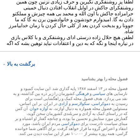
برگشت به بالا
فضول محله را بهتر بشناسید
فضول محله در ۱۳ اسفند ۱۳۸۷ پایه گذاری شد. این سایت کمبود و
نارسایی های
سیاسی
و
فرهنگی
کشورمان را زیر ذره بین گذاشته، و به
نقد می پردازد. هدف فضول محله کمک و راهگشایی است برای
رسیدن به
دموکراسی
،
سکولارسم
و
آزادی
در ایران. بر این اساس،
مسئولین فضول محله همواره به دنبال آوازند، نه
آوازه خوان
. آن کس
که در راستای کمک به آزادی و سربلندی کشورمان سخن گوید،
گفتارش مورد ستایش و تحسین ما بوده، و چنانچه گفتار او اشتباه و بر
مبنای سیاست نادرست برای
دموکراسی
مردم ایران باشد، مورد
انتقاد و اعتراض گروه ما قرار خواهد گرفت. برای آگاهی شما خواننده
گرامی، همه روزه بیشتر از ۱۰،۰۰۰ نفر از این سایت دیدن می کنند.