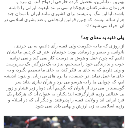
بهترین ، داناترین، تحصیل کرده خارجی ازدواج کند. آن مرد و
فرزندان مشترکشان هیچکدام نمی توانند تابعیت ایرانی را ذاشته
باشند. آیا این ننگ و ناپسند برای کشوری مانند ایران با تمدان چند
هزار ساله نیست که چنین قوانین ارتجاعی و ضد بشری اسلامی در
آن اجراء می شود؟!>
ولی فقیه به معنای چه؟
از روزی که ما به حکومت ولی فقیه رأی دادیم، به بی خردی،
ناتوانی، و صغیر و درمانده بودن خودمان اعتراف کردیم. ما نشان
دادیم که چون عقل و هوش ما درست کار نمی کند و نمی توانیم
خوب و بد زندگی خود را بسنجیم، نیاز به یک بزرگتر، یک سرپرست
و ولی داریم که به جای ما فکر کند، به جای ما تصمیم بگیرد، و به
جای ما عمل نماید. در حقیقت، ما بره های بی زبان، و بدون اندیشه
ایم، که چوپانی ما را به هرسو می برد و هر‌آن نیازی بداند سر
گوسفند را می برد. از بانوان که بگوییم آنان دوبار زیر فشار و زور
بی عدالتی رژیم قرارگرفته اند؛ یکبار، به عنوان آن که هرکدام یک
فرد ایرانی اند و ولایت فقیه را پذیرفتند، و دیگر آن که در اسلام و
رژیم اسلامی به زن ارزش و بهایی داده نمی شود.