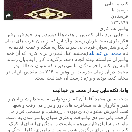
کند، به جایی
نرسید. با
فرستادن
۱۲۳،۹۹۹
پیامبر هم کاری
به جایی نبرد. تا آن که پس از هفته ها اندیشیدن و درخود فرو رفتن،
فکر بکری به خاطرش رسید. و آن این که از میان عرب های بیابان
گرد و شتر سوار، فردی بی سواد، بیکاره، منگ، و عقب افتاده به
نام
محمد ابن عبدالله
(ببخشید عبادالبت) را برای کاری که آن همه
پیامبران نتوانسته بودند انجام دهند، برگزید تا کار را به پایان رساند.
البته این نکته را خوانندگان ما می پذیرند که عنوان عبدالله پدر
محمد، در آن زمان نادرست، و توهین به ۳۶۴ بت مقدس تازیان در
بتخانه کعبه بوده، و واژه درست آن عبدالبت است.
واما، نکته هایی چند از محمدابن عبدالبت
بدبختانه این محمد آقا با آن که از نوجوانی به استخدام شتربانان و
همراه کاروان ها به مسافرت های دور و دراز می رفت و شبها
تحت آموزش پیشوایان دین یهودی، زردشتی، و مسیحی قرار می
گرفت، ولی سوادی نیاموخت و هنری سوای پیامبر شدن به دست
نیاورد، و سلمان فارسی هم نتوانست در یادگیری الفبای او کمک
کند. بنابراین، برای برگزیده شدن به پست پیامبری، کاملن خنگ و