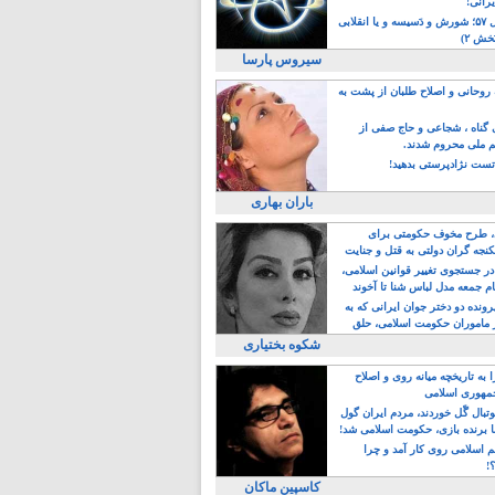
یرانی!
رویداد سال ۵۷؛ شورش و دَسیسه و یا انقلابی
خش ۲)
سیروس پارسا
روحانی و اصلاح طلبان از پشت به
ی گناه ، شجاعی و حاج صفی از
یم ملی محروم شدند.
ست نژادپرستی بدهید!
باران بهاری
طرح مخوف حکومتی برای
جه گران دولتی به قتل و جنایت
در جستجوی تغییر قوانین اسلامی،
ام جمعه مدل لباس شنا تا آخوند
مجنسگرا!
رونده دو دختر جوان ایرانی که به
 ماموران حکومت اسلامی، حلق
شکوه بختیاری
 به تاریخچه میانه روی و اصلاح
مهوری اسلامی
وتبال گًل خوردند، مردم ایران گول
ا برنده بازی، حکومت اسلامی شد!
م اسلامی روی کار آمد و چرا
؟!
کاسپین ماکان