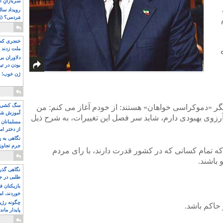
سربازانِ ا
مَردمی؟ (بَ
خنجری که 
ملت زدند
دلاوران ب
بودن در ت
ژن خوب! ت
سگ کشی، 
یگر «دموکراسی خواهان» هستند: از خودم آغاز می کنم: من
آموزش شکن
آرزوی بهبودی دارم، شاید سر فصل این تغییرات، به شرح ذیل
بیشتر
مسلمانان 
از دختر ام
مسلمان ه
نگاهی به پ
جرم تجاوز
که تمام کسانی که در کشور قدرت دارند، با رای مردم
آویز شدند!
 باشند.
نگاهی گذرا
طلبی در ج
بازیکنان ف
خوردند، ام
چگونه رژی
حاکم باشد.
پایدار ماند