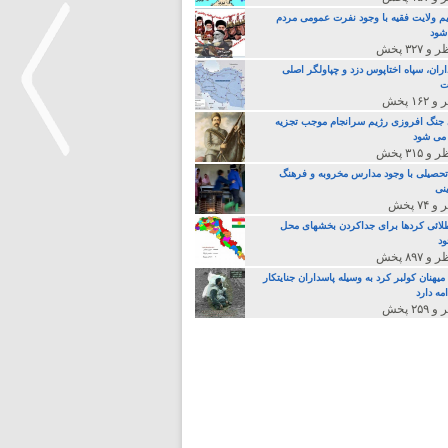
م ولایت فقیه با وجود نفرت عمومی مردم
 شود
اران، سپاه اختاپوس دزد و چپاولگر اصلی
ت
جنگ افروزی رژیم سرانجام موجب تجزیه
می شود
تحصیلی با وجود مدارس مخروبه و فرهنگ
نی
>
لائی کردها برای جداکردن بخشهای محل
د
یهنان کولبر کرد به وسیله پاسداران جنایتکار
مه دارد