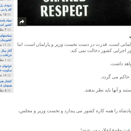
بزودی رژی
کله پا می
۱۵ نظر و ۳۲۷ پخش
سپاه پاسد
کشور اس
۳ نظر و ۱۶۲ پخش
سیاستهای 
کشورمان 
ارلمانی است، قدرت در دست نخست وزیر و پارلمان است، اما
۱۱ نظر و ۳۱۵ پخش
ر اجرایی کشور دخالت نمی کند.
آغاز سال 
خرافات دی
۱ نظر و ۷۴ پخش
واهد داشت.
خوابهای ط
سکونت خو
۱۸ نظر و ۸۹۷ پخش
حاکم می گردد.
کشتار هم م
همچنان ادا
 و آنها باید نظر بدهند.
۵ نظر و ۲۵۹ پخش
پادشاه را همه کاره کشور می پندارد و نخست وزیر و مجلس،
باعث وقوع انقلاب می شود!