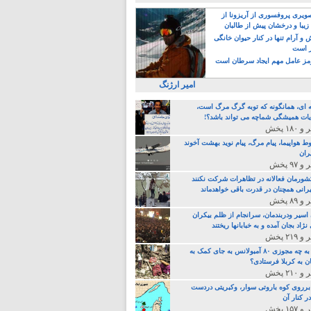
یری پروفسوری از آریزونا از
زیبا و درخشان پیش از طالبان
 آرام تنها در کنار حیوان خانگی
ر است
ز عامل مهم ایجاد سرطان است
امیر ارژنگ
ه ای، همانگونه که توبه گرگ مرگ است،
ات همیشگی شماچه می تواند باشد؟!
ط هواپیما، پیام مرگ، پیام نوید بهشت آخوند
ران
 کشورمان فعالانه در تظاهرات شرکت نکنند
رانی همچنان در قدرت باقی خواهدماند
 اسیر ودربندمان، سرانجام از ظلم بیکران
نژاد بجان آمده و به خبابانها ریختند
خامنه ای، به چه مجوزی ۸۰ آمبولانس به جای کمک به
ن به کربلا فرستادی؟
 برروی کوه باروتی سوار، وکبریتی دردست
ر کنار آن