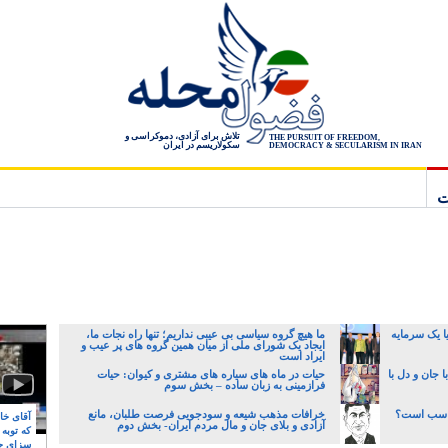
تلاش برای آزادی، دموکراسی و
THE PURSUIT OF FREEDOM,
سکولاریسم در ایران
DEMOCRACY & SECULARISM IN IRAN
ت
ا یک سرمایه
ما هیچ گروه سیاسی بی عیبی نداریم؛ تنها راه نجات ما،
ایجاد یک شورای ملی از میان همین گروه های پر عیب و
ایراد است
 جان و دل با
حیات در ماه های سیاره های مشتری و کیوان: حیات
فرازمینی به زبان ساده – بخش سوم
ناسب است؟
خرافات مذهب شیعه و سودجویی فرصت طلبان، مانع
آقای خام
آزادی و بلای جان و مال مردم ایران- بخش دوم
که توبه
سزای ج