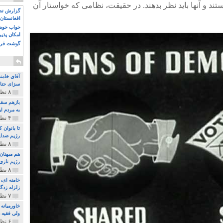
د و آنها باید نظر بدهند. در حقیقت، نظامی که خواستار آن
گزارش تصو
افغانستان 
خواب خوش و
امکان پذی
گوشت قرم
آقای خامن
سزای جنای
۸ نظر و ۱۸۰ پخش
بازهم سقو
به مردم ای
۴ نظر و ۹۷ پخش
تا بانوان
رژیم ضدای
۸ نظر و ۸۹ پخش
هم میهنان
رژیم تازی 
۸ نظر و ۲۱۹ پخش
زلزله زدگا
۷ نظر و ۲۱۰ پخش
خاورمیانه
ولی فقیه د
۶ نظر و ۱۵۷ پخش