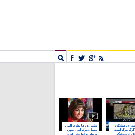
مشترک
جستجو
نه ای، همانگونه
شاهزاده رضا پهلوی اکنون
 گرگ مرگ است،
سمبل دموکراسی، میهن
نایات همیشگی
پرستی و تنها مبارز نجات