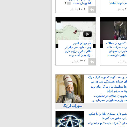
۴
ی تواند باشد؟!
کشورمان است
۱
پخش
۱۱۰۱
پخش
ن کشورمان فعالانه
هم میهنان اسیر
رات شرکت نکنند
ودربندمان، سرانجام از
ایرانی همچنان
ظلم بیکران رژیم تازی
 باقی خواهدماند
نژاد بجان آمده و به
۸
خبابانها ریختند
پخش
۲۱۹
پخش
ه ای، همانگونه که توبه گرگ مرگ
ی جنایات همیشگی شماچه می
!
 هواپیما، پیام مرگ، پیام نوید
د به مردم ایران
کشورمان فعالانه در تظاهرات
د رژیم ضدایرانی همچنان در
 خواهدماند
سهراب ارژنگ
م تازی صفتان، یلدا را با شکوهِ
 تر، جشن می گیریم!
 ای "اَعراب شیعه" مهم اند و نَه