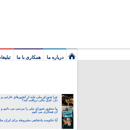
درباره ما
همکاری با ما
تبلیغا
نخستین
برگ
چرا شورایِ ملی نباید از کشورهایِ خارجی و ی
دار، کمکِ مالی دریافت کند؟
ما منشور شورای ملی را مردمی می دانیم و با
آن همکاری می کنیم
آیا حکومت پادشاهی مشروطه برای ایران م