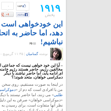
۱۹۱۹
۰
۱۸۵۴
پخش
این خودخواهی است که
دهد، اما حاضر به اتح
نباشیم!
۶۵
نوشته
گمنامیان
|
۱۱:۳۵ گرينويچ - سه شنبه ۳ بهمن ۱۳۹۱
– آیا این خود خواهی نیست که جماعتی ا
مخالفین رژیم، حاضر هستند رژیم خامنه
ای ادامه یابد، اما حاضر نباشند با دیگر
دمکراسی خواهان، متحد شوند!؟
در اینجا به صورت مستقیم، روی سخن
من با افرادی است که دم از «
دموکراسی
طلبی
» می زنند، اما حاضر نیستند با دیگر
«دموکراسی خواهان» صرفن به این دلیل
نظر آنها متفاوت است، برای رسیدن به
ایرانی آزاد و دمکراتیک، متحد شوند! به