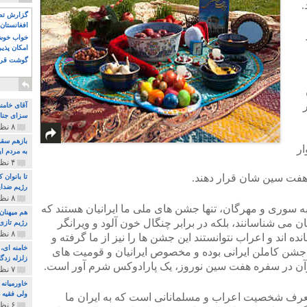
.
گزارش تصو
افغانستان 
خواب خوش و
امکان پذی
گوشت قرم
آقای خامن
سزای جنای
۸ نظر و ۱۸۰ پخش
بازهم سقو
ار
به مردم ای
۴ نظر و ۹۷ پخش
 هفت سین شان قرار دهند.
تا بانوان
رژیم ضدای
۸ نظر و ۸۹ پخش
سوری و مهرگان، تنها جشن های ملی ما ایرانیان هستند که
هم میهنان
ان می شناسانند، بلکه در برابر چنگال خون آلود و ویرانگر
رژیم تازی 
۸ نظر و ۲۱۹ پخش
ده اند و اعراب نتوانستند این جشن ها را نیز از ما گرفته و
یک جشن کاملن ایرانی بوده و مخصوص ایرانیان و قومیت های
زلزله زدگا
رآن در سفره هفت سین نوروز، یک پارادوکس شرم آور است.
۷ نظر و ۲۱۰ پخش
خاورمیانه
ولی فقیه د
معرف شخصیت اعراب و مسلمانانی است که به ایران ما
۶ نظر و ۱۵۷ پخش