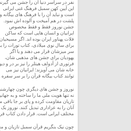
نفر در سراسر دنیا آن را جشن می گیرند
این آیین کهن سمبل فرهنگ غنی ایرانی
است و نباید آن را با فرهنگ های بیگانه و
پلشت در هم آمیخت و آلوده اش نمود.
جشن نوروز فقط و فقط مخصوص
ایرانیان و انسان هایی است که ساکن
فلات پهناور ایران بوده اند. اگر مسیحیان
برای سال نوی میلادی، کتاب تورات را بر
سر میزشان قرار می دهند و یا اگر
یهودیان برای جشن های مذهبی شان،
فرتوری از آدولف هیتلر را نیز بر در و دیو
خانه شان می آویزند؛ ایرانیان نیز می
توانند کتاب بیگانه قرآن را بر سر سفره
نوروز و جشن های دیگری چون چهارشنبه 
نه تنها هویت ملی ما را ساخته و به جهانی
تازیان مقاومت کرده و پای بر جا باقی مان
آنان را به عزاداری تبدیل کنند. نوروز 
مختلف ایرانی است. قرار دادن کتاب ق
چون نیک بنگریم قرآن سمبل تازیان و 