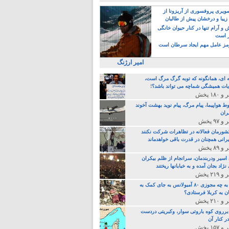
یری پروفسوری از آریزونا از
زیبا و درخشان پیش از طالبان
 آرام تنها در کنار حیوان خانگی
ر است
ز عامل مهم ایجاد سرطان است
امیر ارژنگ
ه ای، همانگونه که توبه گرگ مرگ است،
ات همیشگی شماچه می تواند باشد؟!
ط هواپیما، پیام مرگ، پیام نوید بهشت آخوند
ران
 کشورمان فعالانه در تظاهرات شرکت نکنند
رانی همچنان در قدرت باقی خواهدماند
 اسیر ودربندمان، سرانجام از ظلم بیکران
نژاد بجان آمده و به خبابانها ریختند
خامنه ای، به چه مجوزی ۸۰ آمبولانس به جای کمک به
ن به کربلا فرستادی؟
 برروی کوه باروتی سوار، وکبریتی دردست
ر کنار آن