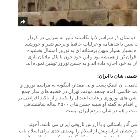
 دوستان دَر سراسر دُنیا نگاشتند تأثیر به سزایی در کردار
ت سین با شاهنامه و غزلیاتِ حافظ و پرچم شیر و خورشید
وه بسیار بسیار میهن پرستانه ای به نوروز امسال بخشیده
آن تَر از همیشه بود و این خود خونِ نا پاکِ ملایانِ تازی
به خود اجازه داده اند و به جشن نوروز توهین نموده اند.
دشمنی شان با ایران:
تمی، آن آدمکِ پَست و بی مقدار، اینگونه به مراسم نوروز و
حمد خاتمی، امام جمعه موقت تهران در خطبه های نماز جمع
ن های نوروزی رعایت اعتدال را بکنند و از تأکید افراطی بر
جنبه ملی گرایانه نوروز بپرهیزند، زیرا این اقدام به گفته او شبیه جشن های ۲۵۰۰ ساله شاهنشاهی
ست و هَم در شأن مَردم ایران نیست.”
 آثار باستانی و با ارزش تاریخی ایران می باشد. آخوندِ
درخشان ایران پیش از اسلام را تهدیدی جدی برای اسلام ناب