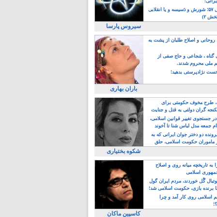
یرانی!
رویداد سال ۵۷؛ شورش و دَسیسه و یا انقلابی
خش ۲)
سیروس پارسا
روحانی و اصلاح طلبان از پشت به
ی گناه ، شجاعی و حاج صفی از
یم ملی محروم شدند.
ست نژادپرستی بدهید!
باران بهاری
طرح مخوف حکومتی برای
جه گران دولتی به قتل و جنایت
در جستجوی تغییر قوانین اسلامی،
ام جمعه مدل لباس شنا تا آخوند
مجنسگرا!
رونده دو دختر جوان ایرانی که به
 ماموران حکومت اسلامی، حلق
شکوه بختیاری
 به تاریخچه میانه روی و اصلاح
مهوری اسلامی
وتبال گًل خوردند، مردم ایران گول
ا برنده بازی، حکومت اسلامی شد!
م اسلامی روی کار آمد و چرا
؟!
کاسپین ماکان