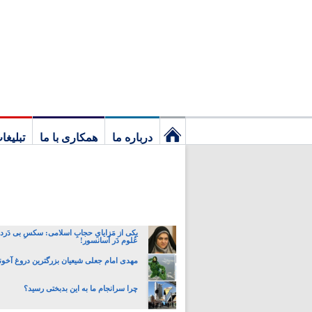
درباره ما
همکاری با ما
تبلیغا
نخستین
برگ
یکی از مَزایایِ حجابِ اسلامی: سکسِ بی دَردسَ
عُلوم دَر آسانسور!
مهدی امام جعلی شیعیان بزرگترین دروغ آخون
چرا سرانجام ما به این بدبختی رسید؟