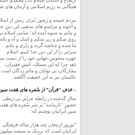
ارتجاع و جنایاتِ اسلامِ ناب محمدی است
همگانی به رژیم اسلامی و آرمان های ش
مردم خسته و رَنجور ایران زمین از اسلا
و آخوند و مراسم های مذهبی این دینِ عز
و ماتم به ستوه آمده اند؛ تمامی اسلام بر
رویِ شکم و زیر شکم و اشک و آه و ناله
بَنا شده و چنانچه گریه و زاری و ماتم
سرایی را از این دین جدا کنیم، اسلام
چهره منحوسِ جهانیِ خود را از دست می
دَهد چرا که این مسلک، کیشِ فقیران،
بیچارگان، بی نوایان و ماتم زدگان است 
عالمیان نیز به این حَقیقت آگاهند.
– حَذفِ “قرآن” از سُفره های هَفت سین
سالِ گذشته در رابطه چراییِ بی رَبطی
حضورِ “تارینامه” بَر سَر سُفره های هَفت
سین ایرانیان نوشتم که:
“نوروز ارمغان چند هزار ساله فرهنگی
ایرانیان است که نزدیک به سیصد میلیون