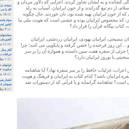
گی کشانده و به ایشان تجاوز کردند. اعرابی که دلاور مردان و
بزودی رژی
لام، از دم تیغ گذراندند و از خون ایرانیان، آسیاب به راه
کله پا می
 که از خون ایرانیان تهیه شده بود، نان خوردند. حال چگونه
۱۵ نظر و ۳۲۷ پخش
، که مخصوص ایرانیان بوده و جشنی است که هویت ملی ما
سپاه پاسد
کشور اس
 کتاب بیگانه قرآن را قرار داد؟
۳ نظر و ۱۶۲ پخش
سیاستهای 
مسیحی، ایرانیان یهودی، ایرانیان زردشتی، ایرانیان
کشورمان 
۱۱ نظر و ۳۱۵ پخش
را و… این روز فرخنده را جشن گرفته و پایکوبی می کنند؛ چرا
آغاز سال 
ا جزئی از سفره هفت سین دانسته و همواره آن را بر سر
خرافات دی
تی با نوروز ایرانیان دارد؟
۱ نظر و ۷۴ پخش
خوابهای ط
 اعراب، غزلیات حافظ را بر سر سفره نهاد؟ آیا شاهنامه
سکونت خو
۱۸ نظر و ۸۹۷ پخش
ره ایرانیان باشد؟ کدام کتاب به ایرانیان و فرهنگ و هویت
کشتار هم م
 است؟ شاهنامه گرانمایه و یا قرآنی که از دستورات ضد
همچنان ادا
۵ نظر و ۲۵۹ پخش