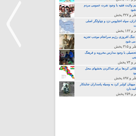
م ولایت فقیه با وجود نفرت عمومی مردم
 شود
اران، سپاه اختاپوس دزد و چپاولگر اصلی
ت
جنگ افروزی رژیم سرانجام موجب تجزیه
می شود
تحصیلی با وجود مدارس مخروبه و فرهنگ
نی
>
لائی کردها برای جداکردن بخشهای محل
د
یهنان کولبر کرد به وسیله پاسداران جنایتکار
مه دارد