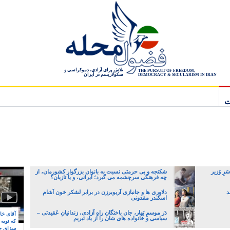
تلاش برای آزادی، دموکراسی و
THE PURSUIT OF FREEDOM,
سکولاریسم در ایران
DEMOCRACY & SECULARISM IN IRAN
ت
رِ وَزیر
شکنجه و بی حرمتی نسبت به بانوان بزرگوار کشورمان، از
چه فرهنگی سرچشمه می گیرد؛ ایرانی، و یا تازیان؟
د
دلاوری ها و جانبازی آریوبرزن در برابر لشکر خون آشام
اسکندر مقدونی
دَر موسمِ بَهار، جان باختگانِ راهِ آزادی، زندانیانِ عَقیدتی –
آقای خام
سیاسی و خانواده های شان را از یاد نَبریم
که توبه
سزای ج