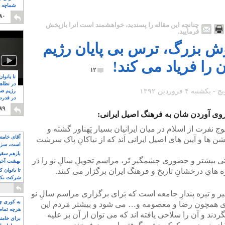
شماچه م
۸
۸۰
چنانچه این مقاله را پسندید، خواهشمند است آنرا بازپخش
فرمایید.
وش بزرگ، ترس بی پایان رژیم
ن را فریاد می کند!
۱۲
تا بانوا
در تظاه
رژیم ضد
در قدرت
۸
۸۹
 روی آوردن شان به فرهنگ اصیل ایرانی:
نفرت از اسلام در میان ایرانیان بسیار پَهناور گشته و
آقای خامن
 ها و آیین های اصیل ایرانی اَند که از نیاکانِ پاک سرشت
است، سزا
تواند باشد؟
بازهم سقوط
تی بیشتر و حضوری چشمگیر تَر، مراسم تحویلِ سالِ نو را دَر
بهشت آخون
 هایِ درخشانِ تاریخ و فرهنگ ایران برگزار می کنند.
تا بانوان 
شرکت نکنن
قدرت باقی
قیر و تیره پندارِ جامعه است که بَرای برگزاری مراسم سالِ نو
به کوری چش
نه ای همچون رضا و معصومه و… می شود و بیشتر مَردم این
هرچه تمام
دند و آن را سلاحی یافته اند که می توان از آن بر علیه
برای خامنه