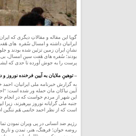
گویا این مقاله و مقالاتِ دیگری که ایران
ایرانیان داشته و امسال سُفره های هَف
نشانِ ایران زمین تزئین شده بودند و جل
بودند؛ سُفره های هَفت سینِ امسال، بی قر
پرست را به جوش آورده تا حدی که ایشان 
– توهینِ ملایان به آیین فرخنده نوروز و 
به گزارش خبرنامه ملی ایرانیان، احمد خا
آیین نیاکان مان حمله ور شده است: “ا
این شهر از مردم خواست که در انجام جش
است که از نظر احمد خاتمی هَم ننگین ا
رژیم ضد انسانی در پی ویران نمودن تمامی
روضه خوان؛ فرهنگ، هنر، تمدن و تاریخ 