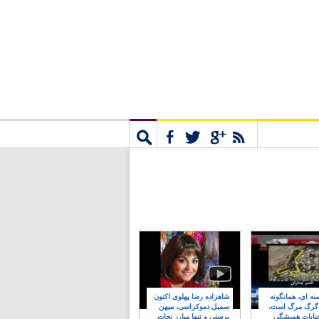
مشترک
جستجو
نه ای، همانگونه
شاهزاده رضا پهلوی اکنون
 گرگ مرگ است،
سمبل دموکراسی، میهن
نایات همیشگی
پرستی و تنها مبارز نجات