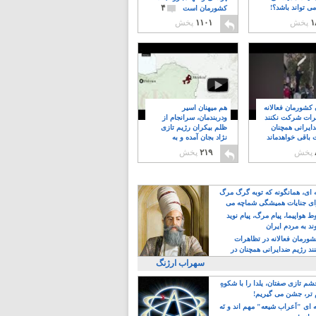
۴
ی تواند باشد؟!
کشورمان است
۱
پخش
۱۱۰۱
پخش
ن کشورمان فعالانه
هم میهنان اسیر
رات شرکت نکنند
ودربندمان، سرانجام از
ایرانی همچنان
ظلم بیکران رژیم تازی
 باقی خواهدماند
نژاد بجان آمده و به
۸
خبابانها ریختند
پخش
۲۱۹
پخش
ه ای، همانگونه که توبه گرگ مرگ
ی جنایات همیشگی شماچه می
!
 هواپیما، پیام مرگ، پیام نوید
د به مردم ایران
کشورمان فعالانه در تظاهرات
د رژیم ضدایرانی همچنان در
 خواهدماند
سهراب ارژنگ
م تازی صفتان، یلدا را با شکوهِ
 تر، جشن می گیریم!
 ای "اَعراب شیعه" مهم اند و نَه