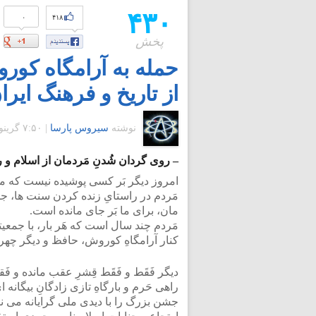
۴۳۰
۰
۴۱۸
پخش
حمله به آرامگاه کور
از تاریخ و فرهنگ ایرا
نوشته
سیروس پارسا
|
۷:۵۰ گرينويچ - یکشنبه ۴ فروردین ۱۳۹۲
– روی گردان شُدنِ مَردمان از اسلام و
امروز دیگر بَر کسی پوشیده نیست که موج 
مَردم در راستایِ زنده کردن سنت ها، جشن
مان، برای ما بَر جای مانده است.
مَردم چند سال است که هَر بار، با جمعی
کنار آرامگاهِ کوروش، حافظ و دیگر چهره
دیگر فَقَط و فَقَط قِشرِ عقب مانده و فَ
راهی حَرم و بارگاهِ تازی زادگانِ بیگا
جشن بزرگ را با دیدی ملی گرایانه می نگر