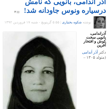
آذر اندامی، بانویی که نامش
درسیاره ونوس جاودانه شد!
۲
نوشته
شکوه بختیاری
|
۵:۵۵ گرينويچ - شنبه ۱۷ فروردین ۱۳۹۲
آذراندامی،
بانویی سخت
کوش و افتخار
آفرین
دکتر
آذَر اَندامی
(متولد ۱۳۰۵ –