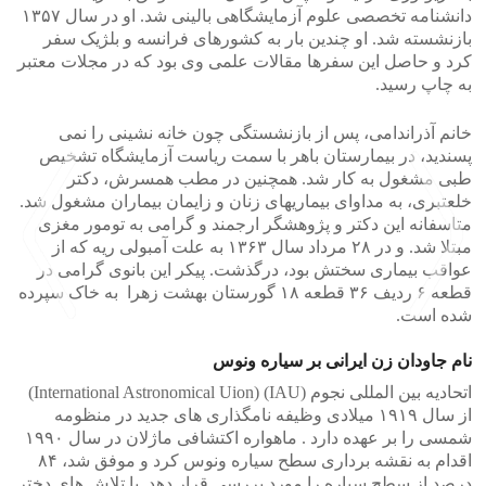
دانشنامه تخصصی علوم آزمایشگاهی بالینی شد. او در سال ۱۳۵۷
بازنشسته شد. او چندین بار به کشورهای فرانسه و بلژیک سفر
کرد و حاصل این سفرها مقالات علمی وی بود که در مجلات معتبر
به چاپ رسید.
خانم آذراندامی، پس از بازنشستگی چون خانه‌ نشینی را نمی‌
پسندید، در بیمارستان باهر با سمت ریاست آزمایشگاه تشخیص
طبی مشغول به کار شد. همچنین در مطب همسرش، دکتر
خلعتبری، به مداوای بیماریهای زنان و زایمان بیماران مشغول شد.
متاسفانه این دکتر و پژوهشگر ارجمند و گرامی به تومور مغزی
مبتلا شد. و در ۲۸ مرداد سال ۱۳۶۳ به علت آمبولی ریه که از
عواقب بیماری سختش بود، درگذشت. پیکر این بانوی گرامی در
قطعه ۶ ردیف ۳۶ قطعه ۱۸ گورستان بهشت زهرا به خاک سپرده
شده است.
نام جاودان زن ایرانی بر سیاره ونوس
>
<
اتحادیه بین المللی نجوم (IAU) (International Astronomical Uion)
از سال ۱۹۱۹ میلادی وظیفه نامگذاری های جدید در منظومه
شمسی را بر عهده دارد . ماهواره اکتشافی ماژلان در سال ۱۹۹۰
اقدام به نقشه برداری سطح سیاره ونوس کرد و موفق شد، ۸۴
درصد از سطح سیاره را مورد بررسی قرار دهد. با تلاش های دختر