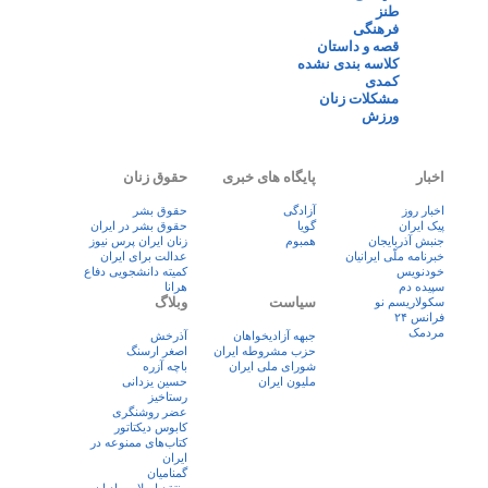
طنز
فرهنگی
قصه و داستان
کلاسه بندی نشده
کمدی
مشکلات زنان
ورزش
اخبار
پایگاه های خبری
حقوق زنان
اخبار روز
آزادگی
حقوق بشر
پيک ايران
گویا
حقوق بشر در ایران
جنبش آذربایجان
همبوم
زنان ايران پرس نيوز
خبرنامه ملّی ایرانیان
عدالت برای ایران
خودنویس
کمیته دانشجویی دفاع
سپیده دم
هرانا
سیاست
وبلاگ
سکولاریسم نو
فرانس ۲۴
مردمک
جبهه آزادیخواهان
آذرخش
حزب مشروطه ایران
اصغر ارسنگ
شورای ملی ایران
باچه آزره
ملیون ایران
حسین یزدانی
رستاخیز
عضر روشنگری
کابوس دیکتاتور
کتاب‌های ممنوعه در
ایران
گمنامیان