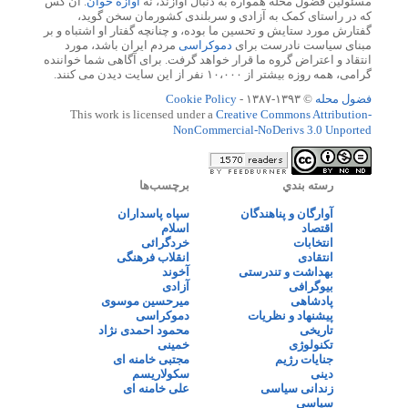
مسئولین فضول محله همواره به دنبال آوازند، نه
آوازه خوان
. آن کس
که در راستای کمک به آزادی و سربلندی کشورمان سخن گوید،
گفتارش مورد ستایش و تحسین ما بوده، و چنانچه گفتار او اشتباه و بر
مبنای سیاست نادرست برای
دموکراسی
مردم ایران باشد، مورد
انتقاد و اعتراض گروه ما قرار خواهد گرفت. برای آگاهی شما خواننده
گرامی، همه روزه بیشتر از ۱۰،۰۰۰ نفر از این سایت دیدن می کنند.
فضول محله
© ۱۳۹۳-۱۳۸۷ -
Cookie Policy
This work is licensed under a
Creative Commons Attribution-
NonCommercial-NoDerivs 3.0 Unported
رسته بندي
برچسب‌ها
آوارگان و پناهندگان
سپاه پاسداران
اقتصاد
اسلام
انتخابات
خردگرائی
انتقادی
انقلاب فرهنگی
بهداشت و تندرستی
آخوند
بیوگرافی
آزادی
پادشاهی
میرحسین موسوی
پیشنهاد و نظریات
دموکراسی
تاریخی
محمود احمدی نژاد
تکنولوژی
خمینی
جنایات رژیم
مجتبی خامنه ای
دینی
سکولاریسم
زندانی سیاسی
علی خامنه ای
سیاسی