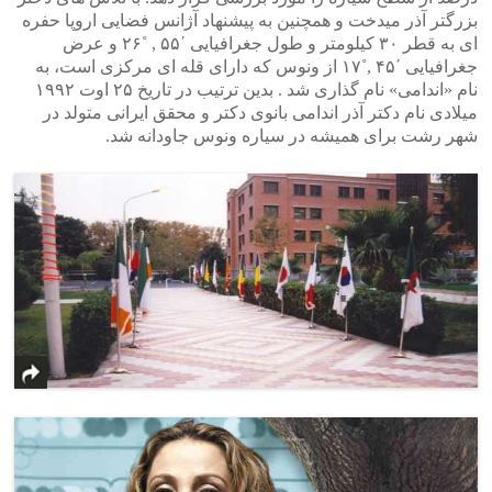
بزرگتر آذر میدخت و همچنین به پیشنهاد آژانس فضایی اروپا حفره
ای به قطر ۳۰ کیلومتر و طول جغرافیایی ΄۵۵ , ˚۲۶ و عرض
جغرافیایی ΄۴۵ ,˚۱۷ از ونوس که دارای قله ای مرکزی است، به
نام «اندامی» نام گذاری شد . بدین ترتیب در تاریخ ۲۵ اوت ۱۹۹۲
میلادی نام دکتر آذر اندامی بانوی دکتر و محقق ایرانی متولد در
شهر رشت برای همیشه در سیاره ونوس جاودانه شد.