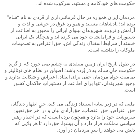
حکومت های خودکامه و مستبد، سرکوب شده اند.
مردمان ایران همواره در حال فَرمانبرداری از فَردی به نام “شاه”
بوده اند؛ پادشاهانِ مستبد و همواره غرق در خوشی و لذت و
آرامش و ثروت، شهروندان بینوای ایرانی را مجبور به اطاعت از
دستورات و فرامایشات خود می کرده اند و هیچگاه یک ایرانی
خسته از شرایط اسفناکِ زندگی اش، حق اعتراض به تصمیمات
ملوکانه را نداشته است.
در طولِ تاریخ ایران زمین منتقدی به چَشم نمی خورد که از گزندِ
حکومت جانِ سالم به دَر بُرده باشد؛ اصولن در نظام های توتالیتر و
تمامیت خواه مردمان حقی برای انتقاد، اعتراض و شکایت ندارند و
وجودِ شهروندان، تنها برای اطاعت از دستوراتِ حاکمان کشور
است.
ملتی که در زیر سایه استبداد زندگی می کند، حق اظهار دیدگاه،
حق اعتراض، حق اعتصاب، حق آزادی بیان و در آخر حق تعیین
سرنوشت خود را ندارد و همچون برده ایست که در اختیار رهبر
سیاسی مملکت قرار دارد و آن پیشوا، حق دارد تا هر بلایی که
دلش می خواهد را سرِ مردمان در آورد.