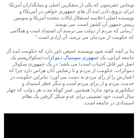
توماس جفرسون که یکی از متفکرین اصلی و بنیانگذاران آمریکا
(برای ترویج دادن ایده‌ آل‌ های جمهوری خواهی در آمریکا) و
نویسنده اصلی اعلامیه استقلال ایالات متحده آمریکا و سومین
رییس جمهور آن کشور است، می نویسد:
“زمانی که مردم از دولت می ترسند آن استبداد است و هنگامی
که حکومت از مردمان می ترسد، آن آزادی است.”
بنا بر آنچه گقته شود نویسنده عمیقن باور دارد که حکومت ایده آل
جامعه ایرانی، یک
جمهوری سوسیال دموکرات
(سکولاریسم یک
اصل غیر قابل اجتناب است) می باشد؛ در یک جمهوری سکولار
دموکرات، حکومت از مردم و نا رضایتی آنان هراس دارد چرا که
اعتبارش را از رأی مردم به دست می آورد؛ بنابراین حکومت در
خدمت مردم و از برای مردم است و دیگر خطر استبداد و
دیکتاتوری وجود ندارد؛ همچنین عمرِ کوتاه مدت هر دولت که چهار
سال است، خود تضمینی برای عدمِ شکل گرفتن یک نظام
استبدادی در جامعه است.