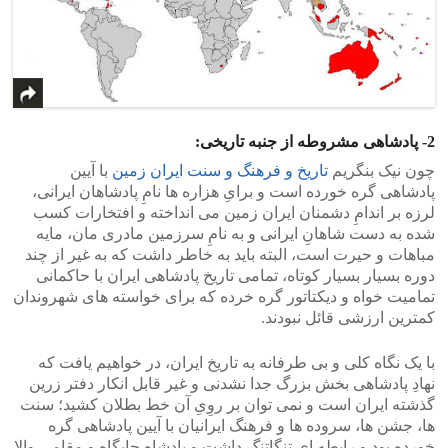
2- پادشاهی مشروطه از جنبه تاریخی:
چون نیک بنگریم
تاریخ و فرهنگ و سنت ایران زمین
با آیین
پادشاهی گره خورده است و برایِ هزاره ها نامِ پادشاهان ایرانی،
لرزه بر اندامِ دشمنان ایران زمین می انداخته و افتخارات کسب
شده به دست شاهانِ ایرانی و به نامِ سرزمین مادری مان، مایه
مباهات و حیرت است، البته باید به خاطر داشت که به غیر از چند
دوره بسیار بسیار کوتاه، تمامی تاریخ پادشاهی ایران با حاکمانی
تمامیت خواه و دیکتاتور گره خرده که برای خواسته های شهروندان
کمترین ارزشی قائل نبودند.
با یک نگاه کلی و بی طرفانه به تاریخ ایران، در خواهیم یافت که
نهادِ پادشاهی بخش بزرگ جدا نشدنی و غیر قابل انکار دفتر زرین
گذشته ایران است و نمی توان بر روِیِ آن خط بطلان کشید؛ سنت
ها، جشن ها، سروده ها و فرهنگ ایرانیان با آیین پادشاهی گره
خورده بود و رابطه ای تنگاتنگ داشت و پادشاه جایگاه و مقامی والا