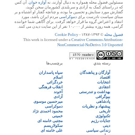
مسئولین فضول محله همواره به دنبال آوازند، نه
آوازه خوان
. آن کس
که در راستای کمک به آزادی و سربلندی کشورمان سخن گوید،
گفتارش مورد ستایش و تحسین ما بوده، و چنانچه گفتار او اشتباه و بر
مبنای سیاست نادرست برای
دموکراسی
مردم ایران باشد، مورد
انتقاد و اعتراض گروه ما قرار خواهد گرفت. برای آگاهی شما خواننده
گرامی، همه روزه بیشتر از ۱۰،۰۰۰ نفر از این سایت دیدن می کنند.
فضول محله
© ۱۳۹۳-۱۳۸۷ -
Cookie Policy
This work is licensed under a
Creative Commons Attribution-
NonCommercial-NoDerivs 3.0 Unported
رسته بندي
برچسب‌ها
آوارگان و پناهندگان
سپاه پاسداران
اقتصاد
اسلام
انتخابات
خردگرائی
انتقادی
انقلاب فرهنگی
بهداشت و تندرستی
آخوند
بیوگرافی
آزادی
پادشاهی
میرحسین موسوی
پیشنهاد و نظریات
دموکراسی
تاریخی
محمود احمدی نژاد
تکنولوژی
خمینی
جنایات رژیم
مجتبی خامنه ای
دینی
سکولاریسم
زندانی سیاسی
علی خامنه ای