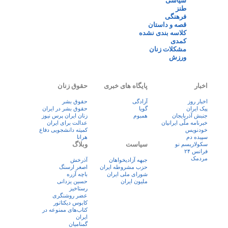
سیاسی
طنز
فرهنگی
قصه و داستان
کلاسه بندی نشده
کمدی
مشکلات زنان
ورزش
اخبار
پایگاه های خبری
حقوق زنان
اخبار روز
آزادگی
حقوق بشر
پيک ايران
گویا
حقوق بشر در ایران
جنبش آذربایجان
همبوم
زنان ايران پرس نيوز
خبرنامه ملّی ایرانیان
عدالت برای ایران
خودنویس
کمیته دانشجویی دفاع
سپیده دم
هرانا
سیاست
وبلاگ
سکولاریسم نو
فرانس ۲۴
مردمک
جبهه آزادیخواهان
آذرخش
حزب مشروطه ایران
اصغر ارسنگ
شورای ملی ایران
باچه آزره
ملیون ایران
حسین یزدانی
رستاخیز
عضر روشنگری
کابوس دیکتاتور
کتاب‌های ممنوعه در
ایران
گمنامیان