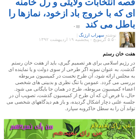
قصه انتخابات ولایتی و رل خامنه
ای که با خروج باد ازخود، نمازها را
باطل می کند
۰
نوشته
سهراب ارژنگ
|
۵:۵۰ گرينويچ - پنجشنبه ۱۹ اردیبهشت ۱۳۹۲
هفت خان رستم
در رژیم اسلامی برای هر تصمیم گیری، باید از هفت خان رستم
گذشت. به عنوان نمونه اگر طرحی از سوی دولت و یا نماینده ای
به مجلس ارائه شود، آن طرح نخست در کمیسیون مربوطه
بررسی می گردد. عمومن با تنگ نظری و بدبینی های شخصی
اعضاء کمیسیون مربوطه، طرح در همان جا بایگانی می شود.
حال، با فرض آن که آن طرح از کمیسیون گذشت، تصویب آن در
جلسه علنی دچار اشکال گردیده، و باز هم دیدگاههای شخصی می
تواند آن را به سطل خاکروبه سپارد.