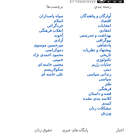
رسته بندي
برچسب‌ها
آوارگان و پناهندگان
سپاه پاسداران
اقتصاد
اسلام
انتخابات
خردگرائی
انتقادی
انقلاب فرهنگی
بهداشت و تندرستی
آخوند
بیوگرافی
آزادی
پادشاهی
میرحسین موسوی
پیشنهاد و نظریات
دموکراسی
تاریخی
محمود احمدی نژاد
تکنولوژی
خمینی
جنایات رژیم
مجتبی خامنه ای
دینی
سکولاریسم
زندانی سیاسی
علی خامنه ای
سیاسی
طنز
فرهنگی
قصه و داستان
کلاسه بندی نشده
کمدی
مشکلات زنان
ورزش
اخبار
پایگاه های خبری
حقوق زنان