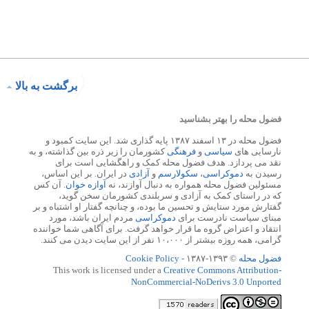
برگشت به بالا
فضول محله را بهتر بشناسید
فضول محله در ۱۳ اسفند ۱۳۸۷ پایه گذاری شد. این سایت کمبود و
نارسایی های
سیاسی
و
فرهنگی
کشورمان را زیر ذره بین گذاشته، و به
نقد می پردازد. هدف فضول محله کمک و راهگشایی است برای
رسیدن به
دموکراسی
،
سکولارسم
و
آزادی
در ایران. بر این اساس،
مسئولین فضول محله همواره به دنبال آوازند، نه
آوازه خوان
. آن کس
که در راستای کمک به آزادی و سربلندی کشورمان سخن گوید،
گفتارش مورد ستایش و تحسین ما بوده، و چنانچه گفتار او اشتباه و بر
مبنای سیاست نادرست برای
دموکراسی
مردم ایران باشد، مورد
انتقاد و اعتراض گروه ما قرار خواهد گرفت. برای آگاهی شما خواننده
گرامی، همه روزه بیشتر از ۱۰،۰۰۰ نفر از این سایت دیدن می کنند.
فضول محله
© ۱۳۹۳-۱۳۸۷ -
Cookie Policy
This work is licensed under a
Creative Commons Attribution-
NonCommercial-NoDerivs 3.0 Unported