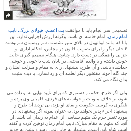
تصمیمی سر انجام باید با موافقت
بت اعظم، هیولای بزرگ، نایب
امام زمان
، امام خامنه ای باشد، وگرنه ارزش اجرایی ندارد. این
بابا که مانند ابوالهول در بالای منبر نشسته، سر ریسمان سرنوشت
۶ خان دیگر را برای تصویب قانون در مجلس، احکام اداری، و
جزایی را همگی در دست دارد. چنانچه هنگام تصمیم گیری حالت
خوش داشته و با والده آقامجتبی در پایان شب با خوبی و خوشی
جداشده باشد، و آن طرح، پیشنهاد، رأی به مقام و منزلت ایشان و
چند گله آخوند مفتخور دیگر لطمه ای وارد نسازد، با دیده مثبت
بدان نگاه می کند.
ولی اگر طرح، حکم، و دستوری که برای تأیید نهایی به او داده می
شود، بر خلاف منویات و خواسته های فردی، فامیلی وی بوده و
تلنگری به کرسی حکومت و بقای او بزند، بی تردید آن طرح و
پیشنهاد اجراء پذیر نخواهد بود. به عنوان نمونه اگر پیشنهادی در
مورد تغییر جرم یک متهم سیاسی از اعدام به زندان ابد باشد، از
آنجا که متهم به مقام مبارک نایب امام زمان توهین کرده و گفته
اسب شاه یابو، است، پیشنهاد به جایی نمی رسد و متهم به چوبه