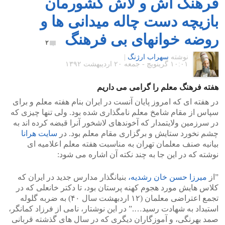
فرهنگ آش و لاش کشورمان
بازیچه دست چاله میدانی ها و
روضه خوانهای بی فرهنگ
۲
نوشته
سهراب ارژنگ
|
۱۰:۰۱ گرينويچ - جمعه ۲۰ اردیبهشت ۱۳۹۲
هفته فرهنگ معلم را گرامی می داریم
در هفته ای که امروز پایان آنست در ایران بنام هفته معلم و برای
سپاس از مقام شامخ معلم نامگذاری شده بود. ولی تنها چیزی که
در سرزمین ولایتمدار که آخوندهای لاشخور آنرا قبضه کرده اند به
چشم نخورد ستایش و برگزاری مقام معلم بود. در
سایت هرانا
بیانیه صنف معلمان تهران به مناسبت هفته معلم اعلامیه ای
نوشته که در این جا به چند نکته آن اشاره می شود:
‫”‬از
میرزا حسن خان رشدیه،
بنیانگذار مدارس جدید در ایران که
کلاس ‌هایش مورد هجوم کهنه پرستان بود، تا دکتر خانعلی که در
تجمع اعتراضی معلمان (۱۲ اردبهشت سال ۴۰) به ضربه گلوله
استبداد به شهادت رسید….” در این نوشتار، نامی از فرزاد کمانگر،
صمد بهرنگی، و آموزگاران دیگری که در سال های گذشته قربانی