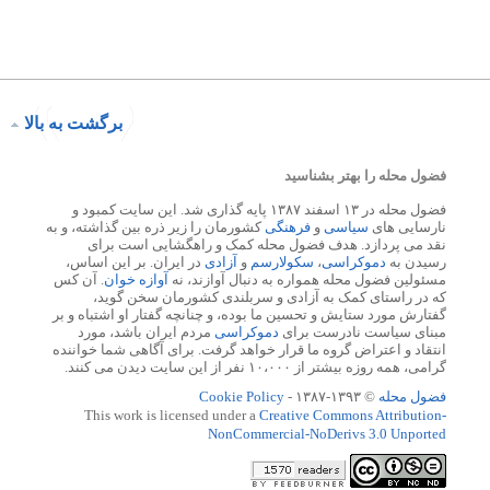
برگشت به بالا
فضول محله را بهتر بشناسید
فضول محله در ۱۳ اسفند ۱۳۸۷ پایه گذاری شد. این سایت کمبود و
نارسایی های
سیاسی
و
فرهنگی
کشورمان را زیر ذره بین گذاشته، و به
نقد می پردازد. هدف فضول محله کمک و راهگشایی است برای
رسیدن به
دموکراسی
،
سکولارسم
و
آزادی
در ایران. بر این اساس،
مسئولین فضول محله همواره به دنبال آوازند، نه
آوازه خوان
. آن کس
که در راستای کمک به آزادی و سربلندی کشورمان سخن گوید،
گفتارش مورد ستایش و تحسین ما بوده، و چنانچه گفتار او اشتباه و بر
مبنای سیاست نادرست برای
دموکراسی
مردم ایران باشد، مورد
انتقاد و اعتراض گروه ما قرار خواهد گرفت. برای آگاهی شما خواننده
گرامی، همه روزه بیشتر از ۱۰،۰۰۰ نفر از این سایت دیدن می کنند.
فضول محله
© ۱۳۹۳-۱۳۸۷ -
Cookie Policy
This work is licensed under a
Creative Commons Attribution-
NonCommercial-NoDerivs 3.0 Unported