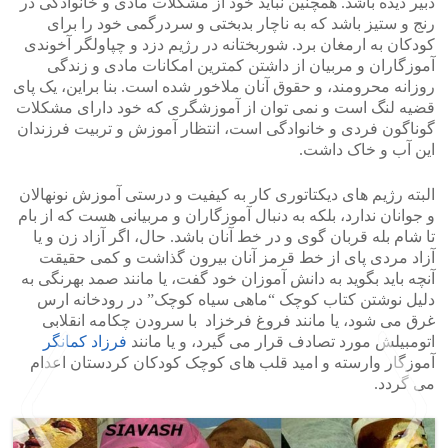
دبیر دیده باشد. همچنین نباید خود از مشکلات مادی و خانوادگی در
رنج و ستیز باشد که به ناچار بدبختی و سردرگمی خود را برای
کودکان به ارمغان برد. شوربختانه در رژیم دزد و چپاولگر آخوندی
آموزگاران و مربیان از داشتن کمترین امکانات مادی و زندگی
روزانه محرومند، و حقوق آنان ملاخور شده است. بنا براین، یک پای
قضیه لنگ است و نمی توان از آموزشگری که خود دارای مشکلات
گوناگون فردی و خانوادگی است، انتظار آموزش و تربیت فرزندان
این آب و خاک داشت.
البته رژیم های دیکتاتوری کار به کیفیت و درستی آموزش نونهالان
و جوانان ندارد، بلکه به دنبال آموزگاران و مربیانی هست که از بام
تا شام بله قربان گوی و در خط آنان باشد. حال، اگر آزاد زن و یا
آزاد مردی پای از خط قرمز آنان بیرون گذاشت و کمی حقیقت
آنچه باید بگوید به دانش آموزان خود گفت، یا مانند صمد بهرنگی به
دلیل نوشتن کتاب کوچک “ماهی سیاه کوچک” در رودخانه ارس
غرق می شود، یا مانند فروغ فرخزاد با سرودن چکامه انقلابی
اتومبیلش مورد تصادف قرار می گیرد، و یا مانند
فرزاد کمانگر
آموزگار وارسته و امید قلب های کوچک کودکان کردستان اعدام
می گردد.