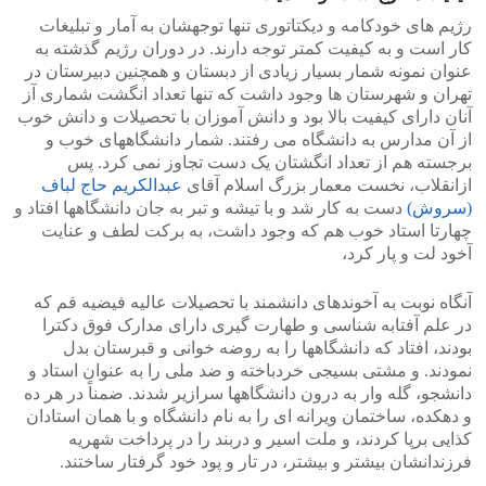
رژیم های خودکامه و دیکتاتوری تنها توجهشان به آمار و تبلیغات
کار است و به کیفیت کمتر توجه دارند. در دوران رژیم گذشته به
عنوان نمونه شمار بسیار زیادی از دبستان و همچنین دبیرستان در
تهران و شهرستان ها وجود داشت که تنها تعداد انگشت شماری آز
آنان دارای کیفیت بالا بود و دانش آموزان با تحصیلات و دانش خوب
از آن مدارس به دانشگاه می رفتند. شمار دانشگاههای خوب و
برجسته هم از تعداد انگشتان یک دست تجاوز نمی کرد. پس
ازانقلاب، نخست معمار بزرگ اسلام آقای
عبدالکریم حاج لباف
(سروش)
دست به کار شد و با تیشه و تبر به جان دانشگاهها افتاد و
چهارتا استاد خوب هم که وجود داشت، به برکت لطف و عنایت
آخود لت و پار کرد،
آنگاه نوبت به آخوندهای دانشمند با تحصیلات عالیه فیضیه قم که
در علم آفتابه شناسی و طهارت گیری دارای مدارک فوق دکترا
بودند، افتاد که دانشگاهها را به روضه خوانی و قبرستان بدل
نمودند. و مشتی بسیجی خردباخته و ضد ملی را به عنوان استاد و
دانشجو، گله وار به درون دانشگاهها سرازیر شدند. ضمناً در هر ده
و دهکده، ساختمان ویرانه ای را به نام دانشگاه و با همان استادان
کذایی برپا کردند، و ملت اسیر و دربند را در پرداخت شهریه
فرزندانشان بیشتر و بیشتر، در تار و پود خود گرفتار ساختند.