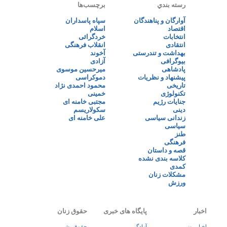
رسته بندي
برچسب‌ها
آوارگان و پناهندگان
سپاه پاسداران
اقتصاد
اسلام
انتخابات
خردگرائی
انتقادی
انقلاب فرهنگی
بهداشت و تندرستی
آخوند
بیوگرافی
آزادی
پادشاهی
میرحسین موسوی
پیشنهاد و نظریات
دموکراسی
تاریخی
محمود احمدی نژاد
تکنولوژی
خمینی
جنایات رژیم
مجتبی خامنه ای
دینی
سکولاریسم
زندانی سیاسی
علی خامنه ای
سیاسی
طنز
فرهنگی
قصه و داستان
کلاسه بندی نشده
کمدی
مشکلات زنان
ورزش
اخبار
پایگاه های خبری
حقوق زنان
اخبار روز
آزادگی
حقوق بشر