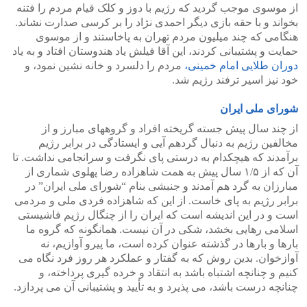
از موسوی موجب گردید که رژیم با دوز و کلک قیام مردم را فتنه
بخواند و با حقه بازی دیگر احمدی نژاد را بر کرسی صدارت نشاند.
هنگامی که چند میلیون مردم تهران به پاخاستند و از موسوی
حمایت و پشتیبانی کردند، این آقا فیلش یاد هندوستان افتاد و به یاد
دوران طلایی امام خمینی،
مردم را دلسرد و خانه نشین نمود، و
خود نیز اسیر ترفند رژیم شد.
شورای ملی ایران
از چند سال پیش جسته گریخته افراد و گروههای مبارز و از
مخالفین رژیم به دنبال گردهم آیی و ایستادگی در برابر رژیم
برآمدند که هیچکدام به درستی پای نگرفت و سرانجامی نداشت. تا
آن که از ۱/۵ سال پیش به همت شاهزاده رضا پهلوی شماری از
مبارزان به گرد هم آمدند و جنبشی بنام “شورای ملی ایران” در
برابر رژیم به پای خاست. از این که شاهزاده فردی ملی و مردمی
است و در این اندیشه است که ایران را از چنگال رژیم فاشیستی
اسلامی رهایی بخشد، شکی در آن نیست. همانگونه که گروه ما
بارها و بارها در گذشته عنوان کرده است، ما پیرو آوازیم، نه
آوازخوان. بدین روش که به گفتار و عملکرد هر روز فرد نگاه می
کنیم و چنانچه اشتباه باشد به انتقاد و خرده گیری پرداخته، و
چنانچه درست باشد، می پذیرد و به تأیید و پشتیبانی آن می پردازد.