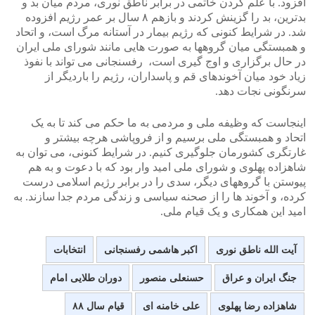
افزود. با علم کردن خاتمی در برابر ناطق نوری، مردم میان بد و
بدترین، بد را گزینش کردند و بازهم ۸ سال بر عمر رژیم افزوده
شد. در شرایط کنونی که رژیم بیمار در آستانه مرگ است، و اتحاد
و همبستگی میان گروهها به صورت هایی مانند شورای ملی ایران
در حال برگزاری و اوج گیری است، رفسنجانی می تواند با نفوذ
زیاد خود میان آخوندهای قم و پاسداران، رژیم را باردیگر از
سرنگونی نجات دهد.
اینجاست که وظیفه ملی و مردمی به ما حکم می کند تا به یک
اتحاد و همبستگی ملی برسیم و از فروپاشی هرچه بیشتر و
غارتگری کشورمان جلوگیری کنیم. در شرایط کنونی، می توان به
شاهزاده پهلوی و شورای ملی امید وار بود که با دعوت و به هم
پیوستن با گروههای دیگر، سدی را در برابر رژیم اسلامی درست
کرده، و آخوند ها را از صحنه سیاسی و زندگی مردم جدا سازند. به
امید این همکاری و یک قیام ملی.
آیت الله ناطق نوری
اکبر هاشمی رفسنجانی
انتخابات
جنگ ایران و عراق
حسنعلی منصور
دوران طلایی امام
شاهزاده رضا پهلوی
علی خامنه ای
قیام سال ۸۸