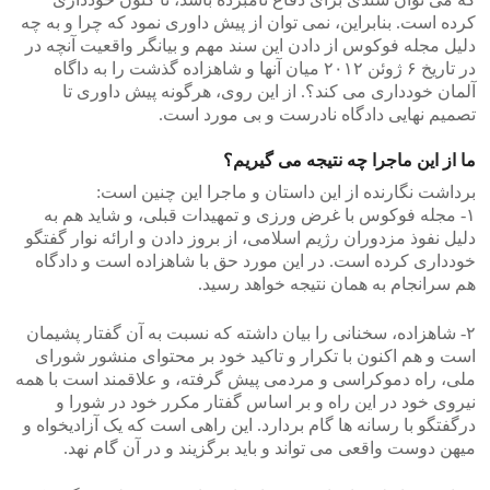
کرده است. بنابراین، نمی توان از پیش داوری نمود که چرا و به چه
دلیل مجله فوکوس از دادن این سند مهم و بیانگر واقعیت آنچه در
در تاریخ ۶ ژوئن ۲۰۱۲ میان آنها و شاهزاده گذشت را به داگاه
آلمان خودداری می کند؟. از این روی، هرگونه پیش داوری تا
تصمیم نهایی دادگاه نادرست و بی مورد است.
ما از این ماجرا چه نتیجه می گیریم؟
برداشت نگارنده از این داستان و ماجرا این چنین است:
۱- مجله فوکوس با غرض ورزی و تمهیدات قبلی، و شاید هم به
دلیل نفوذ مزدوران رژیم اسلامی، از بروز دادن و ارائه نوار گفتگو
خودداری کرده است. در این مورد حق با شاهزاده است و دادگاه
هم سرانجام به همان نتیجه خواهد رسید.
۲- شاهزاده، سخنانی را بیان داشته که نسبت به آن گفتار پشیمان
است و هم اکنون با تکرار و تاکید خود بر محتوای منشور شورای
ملی، راه دموکراسی و مردمی پیش گرفته، و علاقمند است با همه
نیروی خود در این راه و بر اساس گفتار مکرر خود در شورا و
درگفتگو با رسانه ها گام بردارد. این راهی است که یک آزادیخواه و
میهن دوست واقعی می تواند و باید برگزیند و در آن گام نهد.