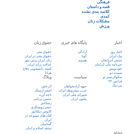
فرهنگی
قصه و داستان
کلاسه بندی نشده
کمدی
مشکلات زنان
ورزش
اخبار
پایگاه های خبری
حقوق زنان
اخبار روز
آزادگی
حقوق بشر
پيک ايران
گویا
حقوق بشر در ایران
جنبش آذربایجان
همبوم
زنان ايران پرس نيوز
خبرنامه ملّی ایرانیان
عدالت برای ایران
خودنویس
کمیته دانشجویی دفاع
سپیده دم
هرانا
سیاست
وبلاگ
سکولاریسم نو
فرانس ۲۴
مردمک
جبهه آزادیخواهان
آذرخش
حزب مشروطه ایران
اصغر ارسنگ
شورای ملی ایران
باچه آزره
ملیون ایران
حسین یزدانی
رستاخیز
عضر روشنگری
کابوس دیکتاتور
کتاب‌های ممنوعه در
ایران
گمنامیان
منتقد اسلام و ادیان
ویدئو