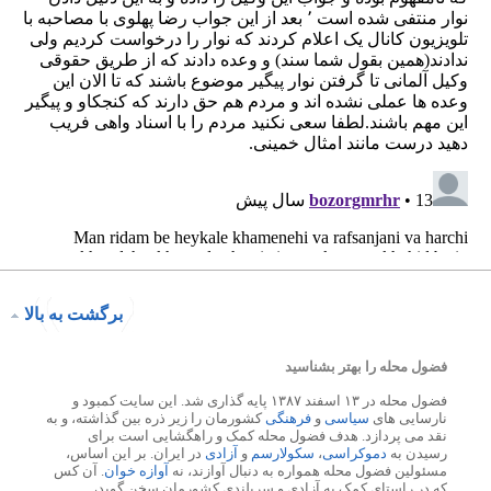
برگشت به بالا
فضول محله را بهتر بشناسید
فضول محله در ۱۳ اسفند ۱۳۸۷ پایه گذاری شد. این سایت کمبود و
نارسایی های
سیاسی
و
فرهنگی
کشورمان را زیر ذره بین گذاشته، و به
نقد می پردازد. هدف فضول محله کمک و راهگشایی است برای
رسیدن به
دموکراسی
،
سکولارسم
و
آزادی
در ایران. بر این اساس،
مسئولین فضول محله همواره به دنبال آوازند، نه
آوازه خوان
. آن کس
که در راستای کمک به آزادی و سربلندی کشورمان سخن گوید،