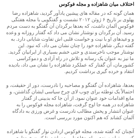
اختلاف میان شاهزاده و مجله فوکوس
همان گونه که در مقاله های پیشین یادآور گردید، شاهزاده رضا
پهلوی بر تاریخ ۶ ژوئن ۲۰۱۲ نشست و گفتگویی با مجله هفتگی
فوکوس آلمان داشت، که بعدها برگردان آن گفتگو به دست مردم
رسید. آن برگردان و نوشتار نشان می داد که گفتار روزانه و وعده
و وعیدهای او با نیت و خواست قلبی اش تفاوت شایانی دارد. به
گفته دیگر، شاهزاده خود را چنان نشان می داد، که نبود. این
نوشتار موجب ناخرسندی و حتی خشم بسیاری از ایرانیان گردید.
ما نیز به عنوان یک رسانه و تلاش در راه آزادی و دموکراسی
کشورمان، آن گفتار که عملکرد شاهزاده را نشان می داد، بادیده
انتقاد و خرده گیری برداشت کردیم.
بعدها، شاهزاده آن گفتگو و مصاحبه را نادرست، دور از حقیقت، و
احتمالاً یک توطئه برای چوب لای چرخ سیاسی ایشان گذاشتن، و
مانع اقدامات خود عنوان نمود. از آن جا که بدبینی از گفتار
شاهزاده در همه جا اوج گرفت، شاهزاده مجله فوکوس را به
عنوان انتشار و پخش مطالب نادرست و غرض ورزی به دادگاه
آلمان کشاند که هم اکنون مورد بررسی است.
آنچنان که گفته شده، مجله فوکوس ازدادن نوار گفتگو با شاهزاده
که می توان سندی برای دفاع نامبرده باشد، تا کنون خودداری