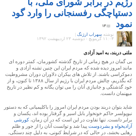
رژیم در برابر شورای ملی، با
دستپاچگی رفسنجانی را وارد گود
نمود
۱۳
نوشته
سهراب ارژنگ
|
۱۱:۰۳ گرينويچ - دوشنبه ۲۳ اردیبهشت ۱۳۹۲
ملتی دربند، به امید آزادی
بی گمان در هیچ زمانی از تاریخ گذشته کشورمان، کمتر دوره ای
مانند امروز دیده شده که مردم ایران این چنین تشنه آزادی و
دموکراسی باشند. از تلاش های بیکران دلاوران دوران مشروطیت
که بگذریم، چالش مردم ایران با رژیم از سال ۱۳۸۸ تا کنون، و از
خود گذشتگی و جانبازی آنان را می توان یگانه و کم نظیر در تاریخ
میهنمان دانست.
شاید بتوان دربند بودن مردم ایران امروز را باکلیمیانی که به دستور
نبوپولسر حاکم خونخوار بابل اسیر و گرفتار بوده اند، یکسان و
برابر دانست. تنها تفاوت در این است که در آن زمان،
کورشی
آزادیخواه و بشردوست
پیدا شد و توانست آنان را از جور و ظلم
رهایی بخشد، در حالی که در شرایط کنونی، به دلیل چند دستگی،