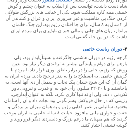
شاه دست داشت، توانست پس از انقلاب به عنوان چشم و گوش
خمینی همه کاره مملکت شود. یکی از خیانت های بزرگش طولانی
کردن جنگ بی مناسبت و غیر ضروری ایران و عراق و کشاندن آن
از ۲ سال به ۸ سال، برای جا افتادن رژیم بود. این جنگ خانمان
برانداز، زیان های جانی و مالی جبران ناپذیری برای مردم ایران
داشت که در این جا ناگفتنی است.
۲-
دوران ریاست خاتمی
گرچه رژیم در دوران هاشمی جاگرفته و نسبتاً پایدار بود، ولی
بازهم برای دوام و پایندگی بیشتر به ترفندی دیگر نیاز بود. بدین
روش که رژیم، خاتی را در برابر ناطق نوری قرار داد تا مردم با
گزینش خاتمی، به اصطلاح بد را به بدتر ترجیح دادند. مردم ایران به
گمان آن که این شیخ خندان پیک نجات و سمبل آزادی آنها است، به
پاخاستند و با ۲۰-۲۲ میلیون رأی خود به او قدرت و نیرویی باور
نکردنی دادند. ولی او نه تنها کاری نکرد، بلکه به عنوان آبدارچی،
رژیمی که در حال فروکش وسرنگونی بود نجات داد و آن را سامان
بخشید. سالیانی بر عمر کذایی رژیم و به همان میزان بر بردگی و
خفت و خواری ملتی بیافزود. خیانت ۸ ساله خاتمی به ایران موجب
گردید که هم میهنان ما درغم بزرگ و دلسردی دیگر فرو روند و
گوشه نشینی اختیار کنند.