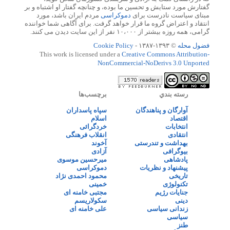
گفتارش مورد ستایش و تحسین ما بوده، و چنانچه گفتار او اشتباه و بر
مبنای سیاست نادرست برای
دموکراسی
مردم ایران باشد، مورد
انتقاد و اعتراض گروه ما قرار خواهد گرفت. برای آگاهی شما خواننده
گرامی، همه روزه بیشتر از ۱۰،۰۰۰ نفر از این سایت دیدن می کنند.
فضول محله
© ۱۳۹۳-۱۳۸۷ -
Cookie Policy
This work is licensed under a
Creative Commons Attribution-
NonCommercial-NoDerivs 3.0 Unported
رسته بندي
برچسب‌ها
آوارگان و پناهندگان
سپاه پاسداران
اقتصاد
اسلام
انتخابات
خردگرائی
انتقادی
انقلاب فرهنگی
بهداشت و تندرستی
آخوند
بیوگرافی
آزادی
پادشاهی
میرحسین موسوی
پیشنهاد و نظریات
دموکراسی
تاریخی
محمود احمدی نژاد
تکنولوژی
خمینی
جنایات رژیم
مجتبی خامنه ای
دینی
سکولاریسم
زندانی سیاسی
علی خامنه ای
سیاسی
طنز