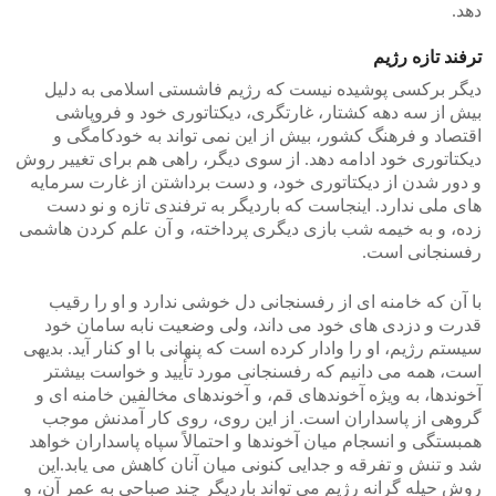
دهد.
ترفند تازه رژیم
دیگر برکسی پوشیده نیست که رژیم فاشستی اسلامی به دلیل
بیش از سه دهه کشتار، غارتگری، دیکتاتوری خود و فروپاشی
اقتصاد و فرهنگ کشور، بیش از این نمی تواند به خودکامگی و
دیکتاتوری خود ادامه دهد. از سوی دیگر، راهی هم برای تغییر روش
و دور شدن از دیکتاتوری خود، و دست برداشتن از غارت سرمایه
های ملی ندارد. اینجاست که باردیگر به ترفندی تازه و نو دست
زده، و به خیمه شب بازی دیگری پرداخته، و آن علم کردن هاشمی
رفسنجانی است.
با آن که خامنه ای از رفسنجانی دل خوشی ندارد و او را رقیب
قدرت و دزدی های خود می داند، ولی وضعیت نابه سامان خود
سیستم رژیم، او را وادار کرده است که پنهانی با او کنار آید. بدیهی
است، همه می دانیم که رفسنجانی مورد تأیید و خواست بیشتر
آخوندها، به ویژه آخوندهای قم، و آخوندهای مخالفین خامنه ای و
گروهی از پاسداران است. از این روی، روی کار آمدنش موجب
همبستگی و انسجام میان آخوندها و احتمالاً سپاه پاسداران خواهد
شد و تنش و تفرقه و جدایی کنونی میان آنان کاهش می یابد.این
روش حیله گرانه رژیم می تواند باردیگر چند صباحی به عمر آن، و