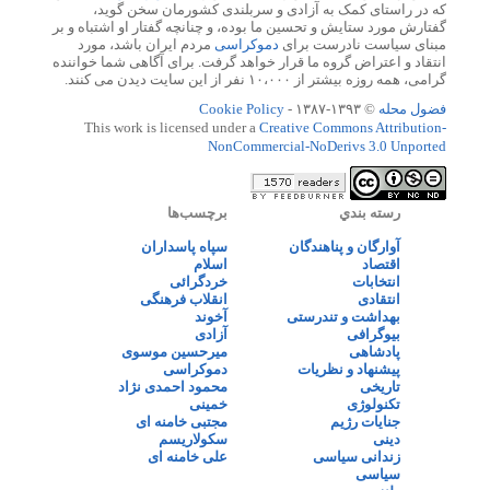
که در راستای کمک به آزادی و سربلندی کشورمان سخن گوید،
گفتارش مورد ستایش و تحسین ما بوده، و چنانچه گفتار او اشتباه و بر
مبنای سیاست نادرست برای
دموکراسی
مردم ایران باشد، مورد
انتقاد و اعتراض گروه ما قرار خواهد گرفت. برای آگاهی شما خواننده
گرامی، همه روزه بیشتر از ۱۰،۰۰۰ نفر از این سایت دیدن می کنند.
فضول محله
© ۱۳۹۳-۱۳۸۷ -
Cookie Policy
This work is licensed under a
Creative Commons Attribution-
NonCommercial-NoDerivs 3.0 Unported
رسته بندي
برچسب‌ها
آوارگان و پناهندگان
سپاه پاسداران
اقتصاد
اسلام
انتخابات
خردگرائی
انتقادی
انقلاب فرهنگی
بهداشت و تندرستی
آخوند
بیوگرافی
آزادی
پادشاهی
میرحسین موسوی
پیشنهاد و نظریات
دموکراسی
تاریخی
محمود احمدی نژاد
تکنولوژی
خمینی
جنایات رژیم
مجتبی خامنه ای
دینی
سکولاریسم
زندانی سیاسی
علی خامنه ای
سیاسی