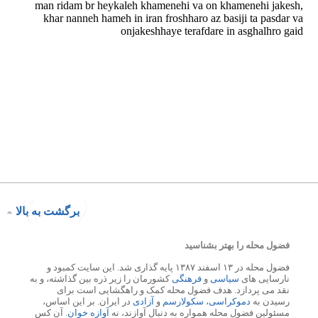
برگشت به بالا
فضول محله را بهتر بشناسید
فضول محله در ۱۳ اسفند ۱۳۸۷ پایه گذاری شد. این سایت کمبود و
نارسایی های
سیاسی
و
فرهنگی
کشورمان را زیر ذره بین گذاشته، و به
نقد می پردازد. هدف فضول محله کمک و راهگشایی است برای
رسیدن به
دموکراسی
،
سکولارسم
و
آزادی
در ایران. بر این اساس،
مسئولین فضول محله همواره به دنبال آوازند، نه
آوازه خوان
. آن کس