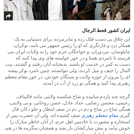
ایران کشور قحط الرجال
این چلاق بی دست فلک زده و مادرمرده، برای دستیابی به یک
همکار دزد و غارتگری که او را رئیس جمهور می نامد، نوکران،
چاپلوسان، مزدوران، و خواجگان حرم خود را به ولایات ایران می
فرستد تا نامردی همتا و در خور خواسته های وی پیدا کنند که
دست به کمر در خدمت او باشند. بدبختانه آنان رفتند و گشتند، بیت
المال را حیف و میل کردند، ولی نتوانستند چنین نامرد نوکر پیشه
ای را بیرون از حوزه ولایت و بستگان خودش، در خور مقام معظم
رهبری پیدا کنند و همگی تو زرد از آب در آمدند.
گرچه چند پاردم سابیده و شاخ شکسته ولایتی مانند قالیباف،
رحیمی، محسن رضایی، حداد عادل، حسن روحانی، و بی ولایتی،
همگی شاخ در شاخ و دم در دم در صف انتظار و جلو دکان فال
گیری
مقام معظم رهبری
صف کشیده اند، ولی آن حضرت پس از
استخاره و مشورت با خادمین اهل حرم، از آنان خاطر مبارک را
خوش نیامد و نیش مبارکشان باز نشد و همچنان سگرمه ها در هم،