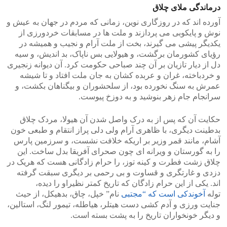
درماندگی ملای چلاق
آورده اند که در روزگاری نوین، زمانی که مردم در جهان به عیش و
نوش و پایکوبی می پردازند و ملت ها در مسابقات خردورزی از
یکدیگر پیشی می گیرند، بخت از ملت آرام و نجیب و همیشه در
رؤیای کشورمان برگشت، و هیولایی بس ناپاک، بد اندیش، و سیه
دل از دیار تازیان بر آن چند صباحی حکومت کرد. آن دیوانه زنجیری
و خردباخته، غران و عربده کشان به جان ملت افتاد و تا شیشه
عمرش به سنگ نخورده بود، از سلحشوران و بیگناهان بکشت، و
سرانجام جام زهر بنوشید و به دوزخ پیوست.
حکایت آن که پس از به درک واصل شدن آن هیولا، مردک چلاق
بدطینت دیگری، با ظاهری آرام ولی دلی پراز انتقام و طبعی خون
آشام، مانند قمر وزیر بر اریکه خلافت نشست، و سرزمین پارس
را به گورستان و ویرانه ای چون صحرای آفریقا بدل ساخت. این
چلاق زشت فطرت و کینه توز، را حرام زادگانی هست که هریک در
دزدی و غارتگری و قساوت و بی رحمی بر دیگری سبقت گرفته
اند. یکی از این حرام زادگان که تاریخ کمتر نظیراو را دیده،
توله
آخوندکی است که “مجتبی
نام” خپل، چاق، بدهیکل، از حیث
جنایت ورزی و آدم کشی دست هیتلر، هیاطله، تیمور لنگ، استالین،
و دیگر خونخواران تاریخ را به پشت بسته است.