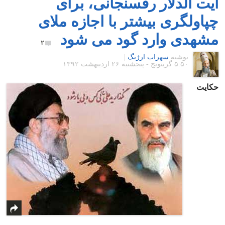
آیت الدلار رفسنجانی، برای
چپاولگری بیشتر با اجازه ملای
مشهدی وارد گود می شود
۲
نوشته
سهراب ارژنگ
|
۵:۵۰ گرينويچ - پنجشنبه ۲۶ اردیبهشت ۱۳۹۲
حکایت