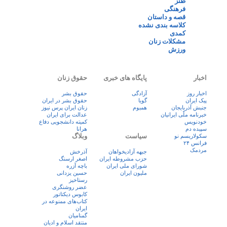
طنز
فرهنگی
قصه و داستان
کلاسه بندی نشده
کمدی
مشکلات زنان
ورزش
اخبار
پایگاه های خبری
حقوق زنان
اخبار روز
آزادگی
حقوق بشر
پيک ايران
گویا
حقوق بشر در ایران
جنبش آذربایجان
همبوم
زنان ايران پرس نيوز
خبرنامه ملّی ایرانیان
عدالت برای ایران
خودنویس
کمیته دانشجویی دفاع
سپیده دم
هرانا
سیاست
وبلاگ
سکولاریسم نو
فرانس ۲۴
مردمک
جبهه آزادیخواهان
آذرخش
حزب مشروطه ایران
اصغر ارسنگ
شورای ملی ایران
باچه آزره
ملیون ایران
حسین یزدانی
رستاخیز
عضر روشنگری
کابوس دیکتاتور
کتاب‌های ممنوعه در
ایران
گمنامیان
منتقد اسلام و ادیان