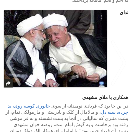
به اخم و تخم امامانه پرداختند.
ندای
همکاری با ملای مشهدی
>
<
در این جا بود که فریادی نومیدانه از سوی
جانوری کوسه روی، بد
چرده، سیه دل
، و مالامال از کلک و نادرستی و مارمولکی تمام، از
پشت منبری که سالیانی در آنجا به بست نشسته و به فراموشی
رفته بود برخاست و به گوش امام امت، روضه خوان مشهدی
رسید. آن فریاد چنین بود: ” یا اماما و ای همکار الک دولک دوران