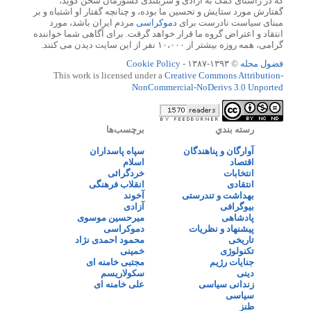
که در راستای کمک به آزادی و سربلندی کشورمان سخن گوید،
گفتارش مورد ستایش و تحسین ما بوده، و چنانچه گفتار او اشتباه و بر
مبنای سیاست نادرست برای
دموکراسی
مردم ایران باشد، مورد
انتقاد و اعتراض گروه ما قرار خواهد گرفت. برای آگاهی شما خواننده
گرامی، همه روزه بیشتر از ۱۰،۰۰۰ نفر از این سایت دیدن می کنند.
فضول محله
© ۱۳۹۳-۱۳۸۷ -
Cookie Policy
This work is licensed under a
Creative Commons Attribution-
NonCommercial-NoDerivs 3.0 Unported
رسته بندي
برچسب‌ها
آوارگان و پناهندگان
سپاه پاسداران
اقتصاد
اسلام
انتخابات
خردگرائی
انتقادی
انقلاب فرهنگی
بهداشت و تندرستی
آخوند
بیوگرافی
آزادی
پادشاهی
میرحسین موسوی
پیشنهاد و نظریات
دموکراسی
تاریخی
محمود احمدی نژاد
تکنولوژی
خمینی
جنایات رژیم
مجتبی خامنه ای
دینی
سکولاریسم
زندانی سیاسی
علی خامنه ای
سیاسی
طنز