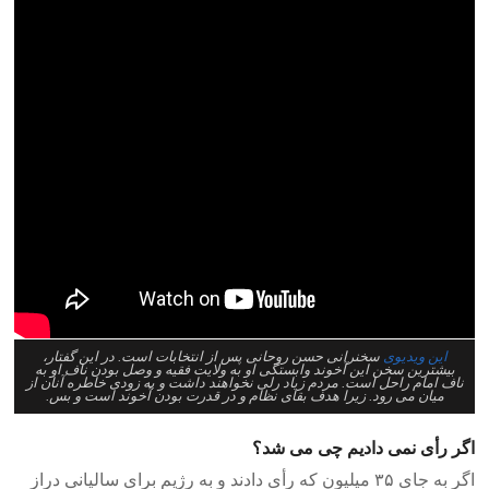
این ویدیوی
سخنرانی حسن روحانی پس از انتخابات است. در این گفتار،
بیشترین سخن این آخوند وابستگی او به ولایت فقیه و وصل بودن ناف او به
ناف امام راحل است. مردم زیاد رلی نخواهند داشت و به زودی خاطره آنان از
میان می رود. زیرا هدف بقای نظام و در قدرت بودن آخوند است و بس.
اگر رأی نمی دادیم چی می شد؟
اگر به جای ۳۵ میلیون که رأی دادند و به رژیم برای سالیانی دراز