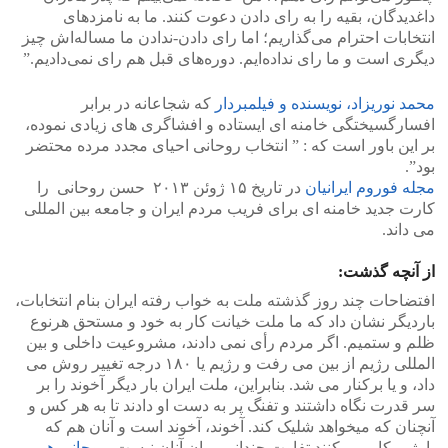
داغدیدگان، بقیه را به رای دادن دعوت کنند. ما به نامزدهای
انتخابات احترام می‌گذاریم؛ اما رای دادن-ندادن ما مساله‌اش چیز
دیگری است و ما رای نداده‌ایم. دوره‌های قبل هم رای نمی‌دادیم.”
محمد نوریزاد، نویسنده و فیلمبردار
که شجاعانه در برابر
افسارگسیختگی خامنه ای ایستاده و افشاگری های زیادی نموده،
بر این باور است که : ” انتخاب روحانی احیای مجدد مرده‌ محتضر
بود”.
مجله فوروم ایرانیان
در تاریخ ۱۵ ژوئن ۲۰۱۳ حسن روحانی را
کارت جدید خامنه ای برای فریب مردم ایران و جامعه بین المللی
می داند.
از آنچه گذشت:
افتضاحات چند روز گذشته ملت به خواب رفته ایران بنام انتخابات،
باردیگر نشان داد که ما ملت خیانت کار به خود و مستحق هرنوع
ظلم و ستمیم. اگر مردم رأی نمی دادند، مشروعیت داخلی و بین
المللی رژیم از بین می رفت و رژیم یا ۱۸۰ درجه تغییر روش می
داد، و یا برکنار می شد. بنابراین، ملت ایران بار دیگر آخوند را بر
سر قدرت نگاه داشتند و تفنگ پر به دست او دادند تا به هر کس و
آنچنان که میخواهد شلیک کند. آخوند، آخوند است و آنان هم که
بارژیم کار می کنند تفاوت چندانی میان آنان نیست.
روحانی هم