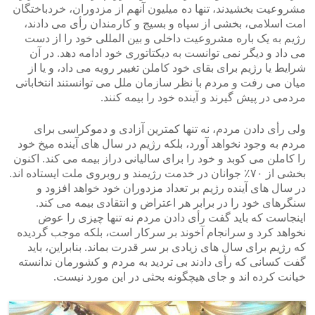
مشروعیت بخشیدند، تنها ده میلیون آنهم از مزدوران، خردباختگان
امت اسلامی، بخشی از سپاه و بسیج و کارمندان رأی می دادند،
رژیم به یک باره مشروعیت داخلی و بین المللی خود را از دست
می داد و دیگر نمی توانست به دیکتاتوری خود ادامه دهد. در آن
شرایط یا رژیم برای بقای خود کاملن تغییر رویه می داد، و یا از
میان می رفت و مردم با نظر سازمان ملل می توانستند انتخاباتی
مردمی در پیش گیرند و آینده خود را بیمه کنند.
ولی رأی دادن مردم، نه تنها کمترین آزادی و دموکراسی برای
مردم به وجود نخواهد آورد، بلکه رژیم در سال های آینده میخ خود
را کاملن می کوبد و خود را برای سالیانی دراز بیمه می کند. اکنون
بخشی از ۷۰٪ جوانان در خدمت رژیمند و روبروی ملت ایستاده اند.
در سال های آینده رژیم بر تعداد مزدوران خود خواهد افزود و
سنگرهای خود را در برابر هر اعتراض و انتقادی بیمه می کند.
اینجاست که باید گفت رأی دادن مردم نه تنها چیزی را عوض
نخواهد کرد و سرانجام آخوند بر سرکار است، بلکه موجب گردیده
که رژیم برای سال های زیادی بر سر قدرت بماند. بنابراین، باید
گفت کسانی که رأی دادند بی تردید به مردم و کشورمان ندانسته
خیانت کرده اند و جای هیچگونه بحثی در این مورد نیست.