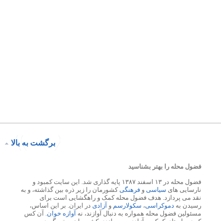
برگشت به بالا
فضول محله را بهتر بشناسید
فضول محله در ۱۳ اسفند ۱۳۸۷ پایه گذاری شد. این سایت کمبود و
نارسایی های
سیاسی
و
فرهنگی
کشورمان را زیر ذره بین گذاشته، و به
نقد می پردازد. هدف فضول محله کمک و راهگشایی است برای
رسیدن به
دموکراسی
،
سکولارسم
و
آزادی
در ایران. بر این اساس،
مسئولین فضول محله همواره به دنبال آوازند، نه
آوازه خوان
. آن کس