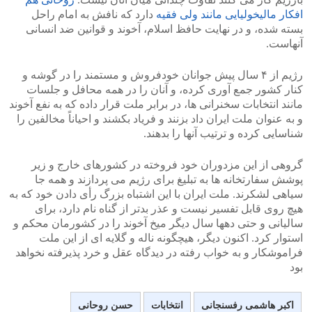
افکار مالیخولیایی مانند ولی فقیه
دارد که نافش به امام راحل
بسته شده، و در نهایت حافظ اسلام، آخوند و قوانین ضد انسانی
آنهاست.
رژیم از ۴ سال پیش جوانان خودفروش و مستمند را در گوشه و
کنار کشور جمع آوری کرده، و آنان را در همه محافل و جلسات
مانند انتخابات سخنرانی ها، در برابر ملت قرار داده که به نفع آخوند
و به عنوان ملت ایران داد بزنند و فریاد بکشند و احیاناً مخالفین را
شناسایی کرده و ترتیب آنها را بدهند.
گروهی از این مزدوران خود فروخته در کشورهای خارج و زیر
پوشش سفارتخانه ها به تبلیغ برای رژیم می پردازند و همه جا
سیاهی لشکرند. ملت ایران با این اشتباه بزرگ رأی دادن خود که به
هیچ روی قابل تفسیر نیست و عذر بدتر از گناه نام دارد، برای
سالیانی و حتی دهها سال دیگر میخ آخوند را در کشورمان محکم و
استوار کرد. اکنون دیگر، هیچگونه ناله و گلایه ای از این ملت
فراموشکار و به خواب رفته در دیدگاه عقل و خرد پذیرفته نخواهد
بود
اکبر هاشمی رفسنجانی
انتخابات
حسن روحانی