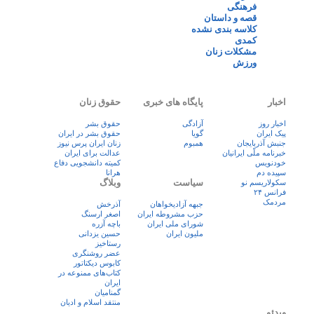
فرهنگی
قصه و داستان
کلاسه بندی نشده
کمدی
مشکلات زنان
ورزش
اخبار
پایگاه های خبری
حقوق زنان
اخبار روز
آزادگی
حقوق بشر
پيک ايران
گویا
حقوق بشر در ایران
جنبش آذربایجان
همبوم
زنان ايران پرس نيوز
خبرنامه ملّی ایرانیان
عدالت برای ایران
خودنویس
کمیته دانشجویی دفاع
سپیده دم
هرانا
سیاست
وبلاگ
سکولاریسم نو
فرانس ۲۴
مردمک
جبهه آزادیخواهان
آذرخش
حزب مشروطه ایران
اصغر ارسنگ
شورای ملی ایران
باچه آزره
ملیون ایران
حسین یزدانی
رستاخیز
عضر روشنگری
کابوس دیکتاتور
کتاب‌های ممنوعه در
ایران
گمنامیان
منتقد اسلام و ادیان
ویدئو