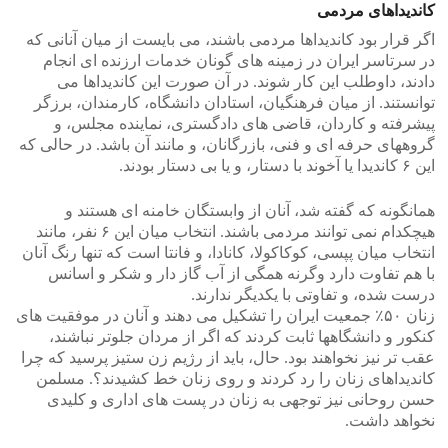
کاندیداهای مردمی
اگر قرار بود کاندیداها مردمی باشند، می بایست از میان آنانی که
در سرتاسر ایران در زمینه های گونان خدمات ارزنده ای انجام
دادند، داوطلب این کار شوند. در آن صورت این کاندیداها می
توانستند. از میان فرهنگیان، استادان دانشگاه، کارمندان، برزگر
پیشرفته و کاردان، قاضی های دادگستری، نماینده مجلس، و
گروههای حرفه ای و فنی، بازرگانان، و مانند آن باشد. در حالی که
این ۶ کاندیدا یا آخوند با دستار، و یا بی دستار بودند.
همانگونه که گفته شد، آنان از وابستگان خامنه ای هستند و
هیچکدام نمی توانند مردمی باشند. انتخاب میان این ۶ نفر، مانند
انتخاب میان پپسی، کوکاکولا، کانادا، و فانتا است که تنها رنگ آنان
با هم تفاوت دارد وگرنه همگی از آب گاز دار و شکر و اسانس
درست شده، و تفاوتی با یکدیگر ندارند.
زنان ۵۰٪ جمعیت ایران را تشکیل می دهند و آنان در موفقیت های
کنکور و دانشگاهها ثابت کردند که اگر از مردان جلوتر نباشند،
عقب تر نیز نخواهند بود. حال، باید از رژیم زن ستیز پرسید که چرا
کاندیداهای زنان را رد کردند و روی زنان خط کشیدند؟. مسلمن
حسن روحانی نیز توجهی به زنان در پست های اداری و کلیدی
نخواهد داشت.