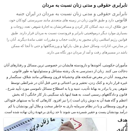
نابرابری حقوقی و مدنی زنان نسبت به مردان
نابرابری حقوقی و مدنی زنان نسبت به مردان در ایران جنبه
قانونی
دارد و طبق قانون زنان در زمینه های متعددی مانند سرپرستی کودکان خود،
حق طلاق، ارث، دیه، امکان کار کردن و مسافرتشان به اجازۀ شوهر، تعدد زوجات و
بسیاری موارد دیگر درموقعیتی نابرابر و فرودست نسبت به مردان قرار دارند. طبق
قوانین رژیم اسلامی زنان مجبور به رعایت حجاب و مقررات عقب ماندۀ دیگرند. آنان را
در مدارس، ادارات، وسائل حمل و نقل، پارکها و ورزشگاهها و حتی تا آنجا که ممکن
باشد در مسیرهای رفت و آمد از مردان دور نگاه می دارند.
مأموران حکومتی، آخوندها و دارودسته هایشان در خصوصی ترین مسائل و رفتارهای آنان
دخالت می کنند. زنان از دسترسی به یک رشته مشاغل و مسئولیتها به طور قانونی
محرومند. آنان در معرض شکنجه های وحشیانۀ قرون وسطائی مانند شلاق، سنگسار و
غیره قرار دارند و کتک زدن، تحقیر و بی اعتنائی و حتی قتل آنان در شرائطی توسط
شوهر، پدر یا برادر به بهانۀ تأدیب، تنبیه و یا به اصطلاح مسائل ناموسی مورد تأیید شرع ،
قانون و دادگاههای رسمی است. به همۀ اینها باید سنگینی بار کار خانگی ( که بخش
اعظم و گاه همۀ آن به دوش زنان است ) را نیز افزود. کارهائی که بنا به سنتهای فئودالی
و قرون وسطائی و یا در نظام سرمایه داری به خاطر سخت و ملال آور بودنشان یا کم
درآمد بودنشان پست و حقیر شمرده می شوند تا حد زیادی برعهدۀ زنان نهاده شده است.
هدف
از
آزادی