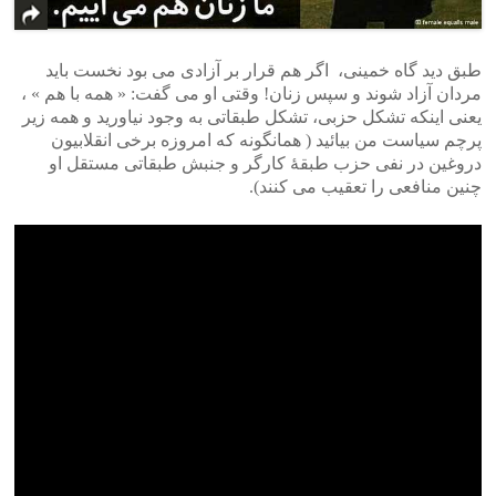
طبق دید گاه خمینی، اگر هم قرار بر آزادی می بود نخست باید
مردان آزاد شوند و سپس زنان! وقتی او می گفت: « همه با هم » ،
یعنی اینکه تشکل حزبی، تشکل طبقاتی به وجود نیاورید و همه زیر
پرچم سیاست من بیائید ( همانگونه که امروزه برخی انقلابیون
دروغین در نفی حزب طبقۀ کارگر و جنبش طبقاتی مستقل او
چنین منافعی را تعقیب می کنند).