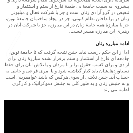
پیشروی به سمت جامعۀ بی طبقۀ فارغ از ستم و استثمار و
تبعیض در گرو آزادی زنان است و جز با شرکت فعال و میلیونی
زنان در برانداختن نظام کنونی، جز در ایجاد ساختمان جامعۀ نوین،
جز با مبارزۀ همه جانبۀ زنان در این مبارزه، جز با شرکت آنان در
رهبری این مبارزه میسر نیست.
ادامه مبارزه زنان
اما از این حکم درست نباید چنین نتیجه گرفت که تا جامعۀ نوین،
جامعه ای فارغ از استثمار و ستم برقرار نشده مبارزۀ زنان برای
آزادی و برای کسب حقوق برابر با مردان و یا تلاش آنان برای حفظ
دستاوردهایشان باید کنار گذاشته شود و یا امری فرعی و جانبی به
حساب آید. چنین تلاشی از سوی هرکس که باشد عوامفریبی است
و به جنبش زنان و به طور کلی به جنبش دموکراتیک و کارگری
لطمه می زند.
>
<