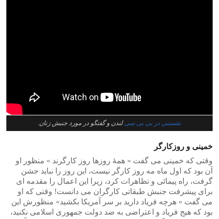
نشستی در بی بی سی
لندن و گفتگو در مورد جنبش زنان.
خمینی و روزکارگر
وقتی که خمینی می گفت « همۀ روزها روز کارگرند » منظور او
آن بود که اول ماه مه روز کارگر نیست، این روز را نباید جشن
گرفت، راه پیمائی و تظاهرات کرد، زیرا این اعمال را مقدمه ای
برای پیشرفت جنبش طبقاتی کارگران می دانست! وقتی که او
می گفت « هرچه فریاد دارید بر سر آمریکا بکشید» منظورش این
بود که هیج فریاد و اعتراضی به ضد دولت جمهوری اسلامی نکنید،