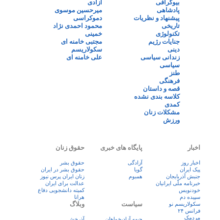
بیوگرافی
آزادی
پادشاهی
میرحسین موسوی
پیشنهاد و نظریات
دموکراسی
تاریخی
محمود احمدی نژاد
تکنولوژی
خمینی
جنایات رژیم
مجتبی خامنه ای
دینی
سکولاریسم
زندانی سیاسی
علی خامنه ای
سیاسی
طنز
فرهنگی
قصه و داستان
کلاسه بندی نشده
کمدی
مشکلات زنان
ورزش
اخبار
پایگاه های خبری
حقوق زنان
اخبار روز
آزادگی
حقوق بشر
پيک ايران
گویا
حقوق بشر در ایران
جنبش آذربایجان
همبوم
زنان ايران پرس نيوز
خبرنامه ملّی ایرانیان
عدالت برای ایران
خودنویس
کمیته دانشجویی دفاع
سپیده دم
هرانا
سیاست
وبلاگ
سکولاریسم نو
فرانس ۲۴
مردمک
جبهه آزادیخواهان
آذرخش