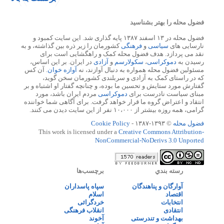
فضول محله را بهتر بشناسید
فضول محله در ۱۳ اسفند ۱۳۸۷ پایه گذاری شد. این سایت کمبود و
نارسایی های
سیاسی
و
فرهنگی
کشورمان را زیر ذره بین گذاشته، و به
نقد می پردازد. هدف فضول محله کمک و راهگشایی است برای
رسیدن به
دموکراسی
،
سکولارسم
و
آزادی
در ایران. بر این اساس،
مسئولین فضول محله همواره به دنبال آوازند، نه
آوازه خوان
. آن کس
که در راستای کمک به آزادی و سربلندی کشورمان سخن گوید،
گفتارش مورد ستایش و تحسین ما بوده، و چنانچه گفتار او اشتباه و بر
مبنای سیاست نادرست برای
دموکراسی
مردم ایران باشد، مورد
انتقاد و اعتراض گروه ما قرار خواهد گرفت. برای آگاهی شما خواننده
گرامی، همه روزه بیشتر از ۱۰،۰۰۰ نفر از این سایت دیدن می کنند.
فضول محله
© ۱۳۹۳-۱۳۸۷ -
Cookie Policy
This work is licensed under a
Creative Commons Attribution-
NonCommercial-NoDerivs 3.0 Unported
رسته بندي
برچسب‌ها
آوارگان و پناهندگان
سپاه پاسداران
اقتصاد
اسلام
انتخابات
خردگرائی
انتقادی
انقلاب فرهنگی
بهداشت و تندرستی
آخوند