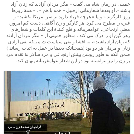
خمینی در زمان شاه می گفت « مگر مردان آزادند که زنان آزاد
باشند». او بعدها شعارهائی ازقبیل « همه با هم » ، « همۀ روزها
روز کارگرند » و یا « هرچه فریاد دارید بر سر آمریکا بکشید» و
غیره را مطرح می کرد. هر کارگر و زن آگاهی، دست کم امروز،
معنی ارتجاعی، عوامفریبانه و فلج کنندۀ این کلمات و شعارهای
زهرآگین او را درک می کند : منظور خمینی از « مگر مردان آزادند
که زنان آزاد باشند»، نه افشا و نفی سیاست شاه بلکه نفی آزادی
زنان و مردان هر دو بود (همچنانکه بعدها در عمل به اثبات رساند )
ضمن آنکه به طور روشن بینش ارتجاعی و مرد سالارانۀ تقدم مرد
بر زن را نیز نتوانسته بود در این شعار عوامفریبانه پنهان کند.