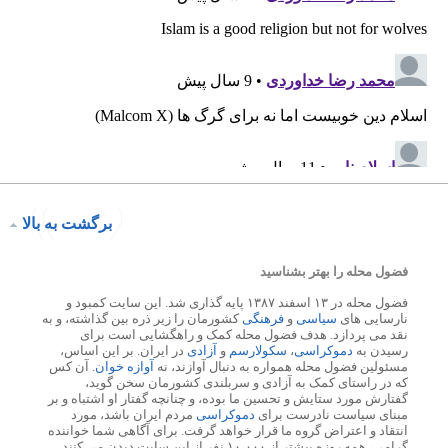
برگشت به بالا
فضول محله را بهتر بشناسید
فضول محله در ۱۳ اسفند ۱۳۸۷ پایه گذاری شد. این سایت کمبود و
نارسایی های
سیاسی
و
فرهنگی
کشورمان را زیر ذره بین گذاشته، و به
نقد می پردازد. هدف فضول محله کمک و راهگشایی است برای
رسیدن به
دموکراسی
،
سکولارسم
و
آزادی
در ایران. بر این اساس،
مسئولین فضول محله همواره به دنبال آوازند، نه
آوازه خوان
. آن کس
که در راستای کمک به آزادی و سربلندی کشورمان سخن گوید،
گفتارش مورد ستایش و تحسین ما بوده، و چنانچه گفتار او اشتباه و بر
مبنای سیاست نادرست برای
دموکراسی
مردم ایران باشد، مورد
انتقاد و اعتراض گروه ما قرار خواهد گرفت. برای آگاهی شما خواننده
گرامی، همه روزه بیشتر از ۱۰،۰۰۰ نفر از این سایت دیدن می کنند.