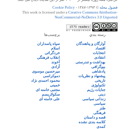
فضول محله
© ۱۳۹۳-۱۳۸۷ -
Cookie Policy
This work is licensed under a
Creative Commons Attribution-
NonCommercial-NoDerivs 3.0 Unported
رسته بندي
برچسب‌ها
آوارگان و پناهندگان
سپاه پاسداران
اقتصاد
اسلام
انتخابات
خردگرائی
انتقادی
انقلاب فرهنگی
بهداشت و تندرستی
آخوند
بیوگرافی
آزادی
پادشاهی
میرحسین موسوی
پیشنهاد و نظریات
دموکراسی
تاریخی
محمود احمدی نژاد
تکنولوژی
خمینی
جنایات رژیم
مجتبی خامنه ای
دینی
سکولاریسم
زندانی سیاسی
علی خامنه ای
سیاسی
طنز
فرهنگی
قصه و داستان
کلاسه بندی نشده
کمدی