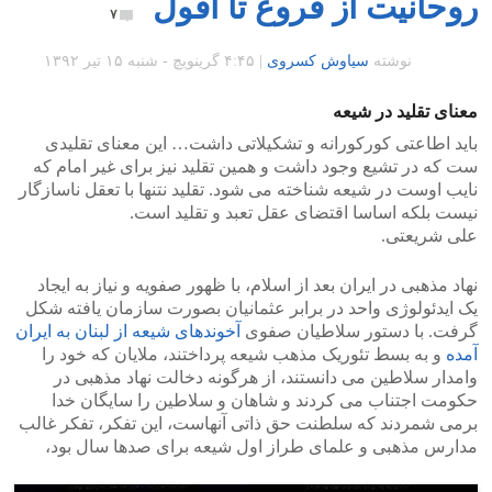
روحانیت از فروغ تا افول
۷
نوشته
سیاوش کسروی
|
۴:۴۵ گرينويچ - شنبه ۱۵ تیر ۱۳۹۲
معنای تقلید در شیعه
باید اطاعتی کورکورانه و تشکیلاتی داشت… این معنای تقلیدی
ست که در تشیع وجود داشت و همین تقلید نیز برای غیر امام که
نایب اوست در شیعه شناخته می شود. تقلید نتنها با تعقل ناسازگار
نیست بلکه اساسا اقتضای عقل تعبد و تقلید است.
علی شریعتی.
نهاد مذهبی در ایران بعد از اسلام، با ظهور صفویه و نیاز به ایجاد
یک ایدئولوژی واحد در برابر عثمانیان بصورت سازمان یافته شکل
گرفت. با دستور سلاطیان صفوی
آخوندهای شیعه از لبنان به ایران
آمده
و به بسط تئوریک مذهب شیعه پرداختند، ملایان که خود را
وامدار سلاطین می دانستند، از هرگونه دخالت نهاد مذهبی در
حکومت اجتناب می کردند و شاهان و سلاطین را سایگان خدا
برمی شمردند که سلطنت حق ذاتی آنهاست، این تفکر، تفکر غالب
مدارس مذهبی و علمای طراز اول شیعه برای صدها سال بود،