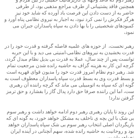
همچنین فاقد پشتیبانی از طرف مراجع مذهبی بود، از طرفی
حاضر به از دست دادن این فرصت باد آورده که شاید خود نیز
هرگز فکرش را نمی کرد نبود، به اجبار به نیروی نظامی پناه آورد و
کمبودهای شخصیتی را با بها دادن به سپاه پاسداران جبران می
نمود،
رهبر نخست، از حوزه های علمیه فاصله گرفته و قدرت خود را در
قدرت بخشیدن به نیروهای نظامی-امنیتی می دید و با این حربه
توانست پس از چند سال، عملا به قدرت بی بدیل نظام مبدل گردد،
گرچه این کار به هزینه گزاف به حاشیه رانده شدن مرجعیت تمام
شد. رهبر دوم نظام امروز قدرت خود را مدیون قوای قهریه است
و بسط قدرت وی به بسط قدرت سپاه پاسداران معطوف است به
گونه ای که سپاه به اتومبیلی می ماند که گرچه راننده آن رهبری
ست، اما این راننده صرفا حق دارد پدال گاز را بفشارد و حق ترمز
گرفتن ندارد!
این روند تا پایان رهبری رهبر دوم ادامه خواهد داشت و رهبر سوم
بی شک با این بچه ی ناخلف به مشکل خواهد خورد، به گونه ای که
بازیگردان اصلی انتخاب رهبر سوم بی شک سپاه پاسداران خواهد
بود و روحانیت به حاشیه رانده شده، سهم آنچنانی در آینده ایران
نخواهد داشت.