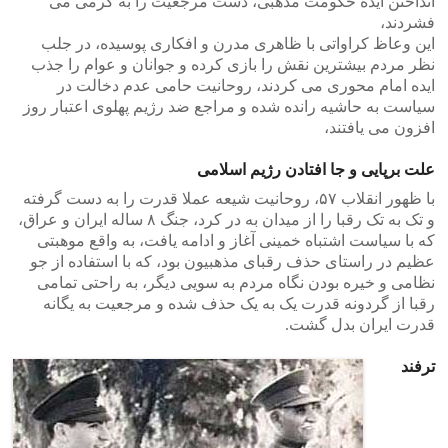
انداختن ایده حکومت مذهبی، دست مرجعیت را به گرمی می
فشردند،
این وعاظ کراواتی با ظاهری مدرن و افکاری پوسیده، در جلب
نظر مردم بیشترین نقش را بازی کرده و جوانان و عوام را جذب
ایده امام محوری می کردند، روحانیت حامی عدم دخالت در
سیاست به حاشیه رانده شده و مراجع ضد رژیم پهلوی اعتبار روز
افزون می یافتند،
علت برپایی و جا افتادن رژیم اسلامی
با ظهور انقلاب ۵۷، روحانیت شیعه عملا قدرت را به دست گرفته
و تک به تک رقبا را از میدان به در کرد، جنگ ۸ ساله ایران و عراق،
که با سیاست اشتباه خمینی آغاز و ادامه یافت، به واقع موهبتی
عظیم در راستای حذف رقبای مذهبیون بود، که با استفاده از جو
نظامی و خیره بودن نگاه مردم به سویی دیگر، به راحتی تمامی
رقبا از گردونه قدرت یک به یک حذف شده و مرجعیت به یگانه
قدرت ایران بدل گشت.
ترفند