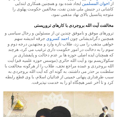
از
اخوان المسلمین
ایجاد شده بود و همچنین همکاری ابتدایی
کاشانی در جنبش ملی شدن نفت، مخالفین حکومت پهلوی را
متوجه پتانسیل بالای نهاد مذهبی نمود،
مخالفت آیت الله بروجردی با کارهای تروریستی
ترورهای موفق و ناموفق چندین تن از مسئولین و رجال سیاسی و
همچنین دگراندیشانی چون
احمد کسروی
جرقه اندیشه سهم
خواهی مذهب را می زد، طلاب تازه وارد و مجتهدین درجه دوم و
سوم را به دخالت در امور حکومت داری ترغیب می کرد، هرچند
که همچنان ایده اصلی حوزه ها بر عدم دخالت و پایفشاری بر
سکولاریسم بود و آیت الله حائری (موسس حوزه علمیه قم) آیت
الله بروجردی و عمده مراجع نجف، طلاب را از هرگونه مخالفت با
سلطنت بر حذر می داشتند، به گونه ای که آیت الله بروجردی به
سبب طرفداری پنهانی خمینی از فدائیان اسلام، با وی قطع رابطه
کرد و تا آخر عمر هیچگاه او را به خدمت نپذیرفت.