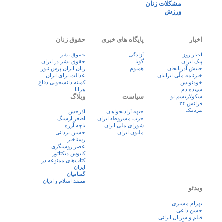
مشکلات زنان
ورزش
اخبار
پایگاه های خبری
حقوق زنان
اخبار روز
آزادگی
حقوق بشر
پيک ايران
گویا
حقوق بشر در ایران
جنبش آذربایجان
همبوم
زنان ايران پرس نيوز
خبرنامه ملّی ایرانیان
عدالت برای ایران
خودنویس
کمیته دانشجویی دفاع
سپیده دم
هرانا
سیاست
وبلاگ
سکولاریسم نو
فرانس ۲۴
مردمک
جبهه آزادیخواهان
آذرخش
حزب مشروطه ایران
اصغر ارسنگ
شورای ملی ایران
باچه آزره
ملیون ایران
حسین یزدانی
رستاخیز
عضر روشنگری
کابوس دیکتاتور
کتاب‌های ممنوعه در
ایران
گمنامیان
منتقد اسلام و ادیان
ویدئو
بهرام مشیری
حسن داعی
فيلم و سريال ايرانی