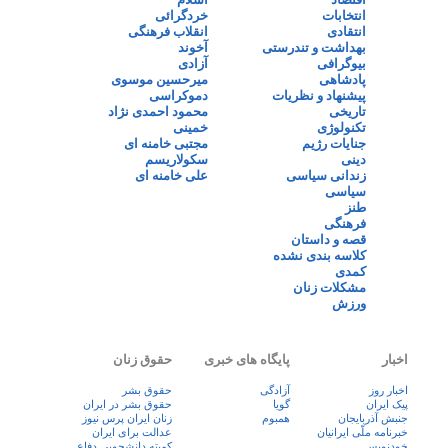
انتخابات
خردگرائی
انتقادی
انقلاب فرهنگی
بهداشت و تندرستی
آخوند
بیوگرافی
آزادی
پادشاهی
میرحسین موسوی
پیشنهاد و نظریات
دموکراسی
تاریخی
محمود احمدی نژاد
تکنولوژی
خمینی
جنایات رژیم
مجتبی خامنه ای
دینی
سکولاریسم
زندانی سیاسی
علی خامنه ای
سیاسی
طنز
فرهنگی
قصه و داستان
کلاسه بندی نشده
کمدی
مشکلات زنان
ورزش
اخبار
پایگاه های خبری
حقوق زنان
اخبار روز
آزادگی
حقوق بشر
پيک ايران
گویا
حقوق بشر در ایران
جنبش آذربایجان
همبوم
زنان ايران پرس نيوز
خبرنامه ملّی ایرانیان
عدالت برای ایران
خودنویس
کمیته دانشجویی دفاع