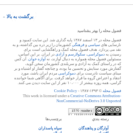
برگشت به بالا
فضول محله را بهتر بشناسید
فضول محله در ۱۳ اسفند ۱۳۸۷ پایه گذاری شد. این سایت کمبود و
نارسایی های
سیاسی
و
فرهنگی
کشورمان را زیر ذره بین گذاشته، و به
نقد می پردازد. هدف فضول محله کمک و راهگشایی است برای
رسیدن به
دموکراسی
،
سکولارسم
و
آزادی
در ایران. بر این اساس،
مسئولین فضول محله همواره به دنبال آوازند، نه
آوازه خوان
. آن کس
که در راستای کمک به آزادی و سربلندی کشورمان سخن گوید،
گفتارش مورد ستایش و تحسین ما بوده، و چنانچه گفتار او اشتباه و بر
مبنای سیاست نادرست برای
دموکراسی
مردم ایران باشد، مورد
انتقاد و اعتراض گروه ما قرار خواهد گرفت. برای آگاهی شما خواننده
گرامی، همه روزه بیشتر از ۱۰،۰۰۰ نفر از این سایت دیدن می کنند.
فضول محله
© ۱۳۹۳-۱۳۸۷ -
Cookie Policy
This work is licensed under a
Creative Commons Attribution-
NonCommercial-NoDerivs 3.0 Unported
رسته بندي
برچسب‌ها
آوارگان و پناهندگان
سپاه پاسداران
اقتصاد
اسلام