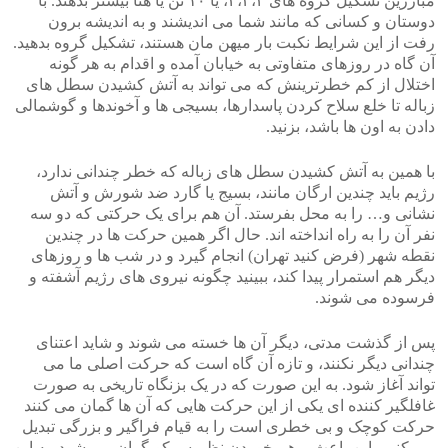
مبارزین تشکیل گروه های ۲،۳،۴، یا ۱۰ تن یا هتا بیشتر بدهند. با
دوستان و کسانی که مانند شما می اندیشند و به اندیشه برون
رفت از این شرایط نکبت بار میهن مان هستند، تشکیل گروه بدهید.
آن گاه در روزهای متفاوتی به خیابان آمده و اقدام به هر گونه
اختلال از کم خطرترینش که می تواند به آتش کشیدن سطل های
زباله تا خلع سلاح کردن پاسدارها، بسیجی ها و آخوندها و گوشمالی
دادن به اون ها باشد، بزنید.
با همین به آتش کشیدن سطل های زباله که خطر چندانی ندارد،
رژیم باید چندین ارگان مانند، بسیج یا گارد ضد شورش و آتش
نشانی و… را به محل بفرستد. آن هم برای یک حرکتی که دو سه
نفر آن را به راه انداخته اند. حال اگر همین حرکت ها در چندین
نقطه شهر (فرض کنید تهران) انجام گیرد و در شب ها و روزهای
دیگر هم استمرار پیدا کند، ببینید چگونه نیروی های رژیم آشفته و
فرسوده می شوند.
پس از گذشت مدتی، دیگر آن ها خسته می شوند و شاید اعتنای
چندانی دیگر نکنند، و تازه آن گاه است که حرکت اصلی ما می
تواند آغاز شود. به این صورت که در یک بزنگاه تاریخی به صورت
غافلگیر کننده ای یکی از این حرکت هایی که آن ها گمان می کنند
حرکت کوچک و بی خطری است را به قیام فراگیر و بزرگی تبدیل
می کنیم. این باعث برهم خوردن نظم سرکوبگران می شود. به این