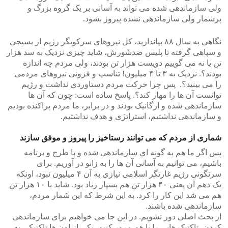
ولی سازماندهی شده می تواند به آسانی بر یک گروه بزرگ و
پرشمار ولی سازماندهی نشده پیروز بشود.
نگاهی به سال ۸۸ بیاندازید، کل نیروهای سرکوبگر رژیم از بسیجی
و سپاهی گرفته تا پلیس ضدشورش، شاید چیزی نزدیک به سد هزار
تن یا نه می گوییم دویست هزار تن بودند، ولی مردم چه اندازه
بودند؟. نزدیک به ۳ تا ۴ میلیون! تناسب و فزونی نیروهای مردمی
را می بینید؟. پس چرا حرکت مردم دستاوردی نداشت و رژیم
توانست آن ها را مهار کند؟. پاسخ ساده است: چون که آن ها
سازماندهی شده و ارگانیک بودند و در برابر، ما مردم پراکنده بودیم
و سازماندهی نداشتیم، استراتژی و هدف نداشتیم.
شماری از مردم که می توانند رستاخیز را پیروز و موفق سازند
پس اگر ما هم به گونه ای سازماندهی شده و با طرح و برنامه
باشیم، می توانیم به آسانی آن ها را به زانو در آوریم. برای
سرنگونی رژیم غارتگر اسلامی نیازی به آن ۴ میلیون نبود، اونکه
یک دهم آن یعنی ۴۰ هزار تن هم بسیار زیاد بود. شاید با ۱۰ هزار تن
هم می شد این کار را کرد. به این شرط که این شمار مردم،
سازماندهی شده باشند.
از بحث اصلی دور نشویم. در این جا می خواهیم برای سازماندهی
کردن، تاکتیک هایی را با هم مرور کنیم. یکی از اون ها تاکتیکی به