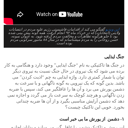
این ویدیو
گفتگو می کند از اقدامات فاشیستی رژیم علیه مردم در انتصابات
ولایتی (انتخابات) که در خرداد ماه ۹۲ انجام گرفت. همه گونه پیش بینی شده
بود تا جلو هرگونه تظاهرات و مخالفت مردم گرفته شود. به عنوان نمونه،
حسن روحانی را به مردم میشناساند که در سال ۸۸ مأمور سرکوبی مردم
بوده است.
جنگ ایذایی
در جنگ ها تاکتیکی به نام “جنگ ایذایی” وجود دارد و هنگامی به کار
برده می شود که یک نیروی در حال جنگ نسبت به نیروی دیگر
توان یا شمار کمتری دارد. واژه ایذایی به چم “اذیت کردن” می
باشد. بدین گونه که یک نیرویی به گونه ناگهانی و با سرعت به
دشمن یورش می برد و آن ها را غافلگیر می کند، سپس با ضربه
زدن ناگهانی و هرچند کوچک به سرعت باز می گردد و اجازه نمی
دهد که دشمن آرایش مناسبی بگیرد و از آن ها ضربه چندانی
بخورد. خوبی این تاکتیک چیست؟
۱- دشمن از یورش ما بی خبر است
این روش و تاکتیک دشمن را غافل گیر می سازد و بدانان اجازه