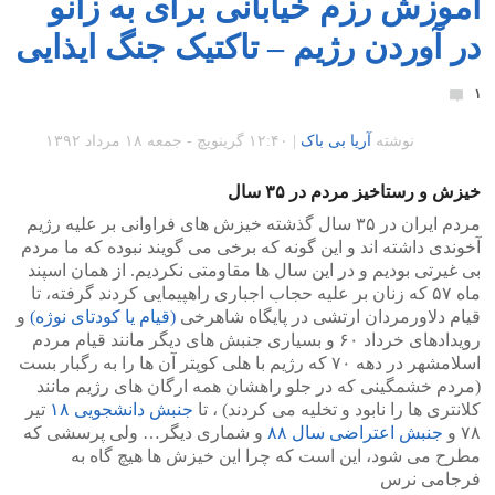
آموزش رزم خیابانی برای به زانو
در آوردن رژیم – تاکتیک جنگ ایذایی‎
۱
نوشته
آریا بی باک
|
۱۲:۴۰ گرينويچ - جمعه ۱۸ مرداد ۱۳۹۲
خیزش و رستاخیز مردم در ۳۵ سال
مردم ایران در ۳۵ سال گذشته خیزش های فراوانی بر علیه رژیم
آخوندی داشته اند و این گونه که برخی می گویند نبوده که ما مردم
بی غیرتی بودیم و در این سال ها مقاومتی نکردیم. از همان اسپند
ماه ۵۷ که زنان بر علیه حجاب اجباری راهپیمایی کردند گرفته، تا
قیام دلاورمردان ارتشی در پایگاه شاهرخی
(قیام یا کودتای نوژه)
و
رویدادهای خرداد ۶۰ و بسیاری جنبش های دیگر مانند قیام مردم
اسلامشهر در دهه ۷۰ که رژیم با هلی کوپتر آن ها را به رگبار بست
(مردم خشمگینی که در جلو راهشان همه ارگان های رژیم مانند
کلانتری ها را نابود و تخلیه می کردند) ، تا
جنبش دانشجویی ۱۸
تیر
۷۸ و
جنبش اعتراضی سال ۸۸
و شماری دیگر… ولی پرسشی که
مطرح می شود، این است که چرا این خیزش ها هیچ گاه به
فرجامی نرس