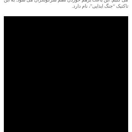
تاکتیک “جنگ ایذایی”، نام دارد.