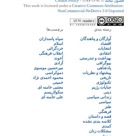
فضول محله
© ۱۳۹۳-۱۳۸۷ -
Cookie Policy
This work is licensed under a
Creative Commons Attribution-
NonCommercial-NoDerivs 3.0 Unported
رسته بندي
برچسب‌ها
آوارگان و پناهندگان
سپاه پاسداران
اقتصاد
اسلام
انتخابات
خردگرائی
انتقادی
انقلاب فرهنگی
بهداشت و تندرستی
آخوند
بیوگرافی
آزادی
پادشاهی
میرحسین موسوی
پیشنهاد و نظریات
دموکراسی
تاریخی
محمود احمدی نژاد
تکنولوژی
خمینی
جنایات رژیم
مجتبی خامنه ای
دینی
سکولاریسم
زندانی سیاسی
علی خامنه ای
سیاسی
طنز
فرهنگی
قصه و داستان
کلاسه بندی نشده
کمدی
مشکلات زنان
ورزش