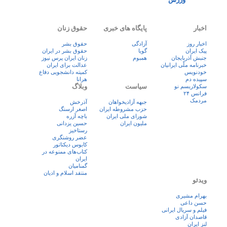
اخبار
پایگاه های خبری
حقوق زنان
اخبار روز
آزادگی
حقوق بشر
پيک ايران
گویا
حقوق بشر در ایران
جنبش آذربایجان
همبوم
زنان ايران پرس نيوز
خبرنامه ملّی ایرانیان
عدالت برای ایران
خودنویس
کمیته دانشجویی دفاع
سپیده دم
هرانا
سیاست
وبلاگ
سکولاریسم نو
فرانس ۲۴
مردمک
جبهه آزادیخواهان
آذرخش
حزب مشروطه ایران
اصغر ارسنگ
شورای ملی ایران
باچه آزره
ملیون ایران
حسین یزدانی
رستاخیز
عضر روشنگری
کابوس دیکتاتور
کتاب‌های ممنوعه در
ایران
گمنامیان
منتقد اسلام و ادیان
ویدئو
بهرام مشیری
حسن داعی
فيلم و سريال ايرانی
قاصدان آزادی
لنز ایران