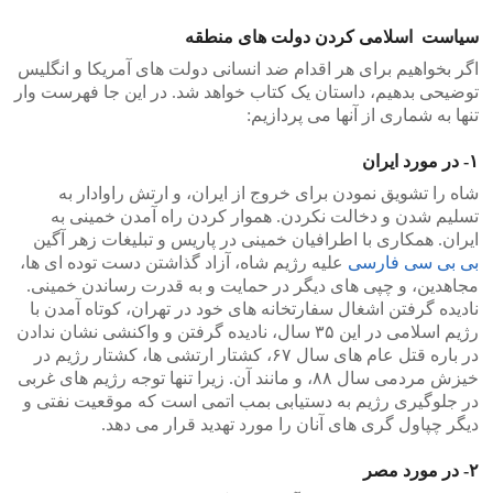
سیاست اسلامی کردن دولت های منطقه
اگر بخواهیم برای هر اقدام ضد انسانی دولت های آمریکا و انگلیس
توضیحی بدهیم، داستان یک کتاب خواهد شد. در این جا فهرست وار
تنها به شماری از آنها می پردازیم:
۱- در مورد ایران
شاه را تشویق نمودن برای خروج از ایران، و ارتش راوادار به
تسلیم شدن و دخالت نکردن. هموار کردن راه آمدن خمینی به
ایران. همکاری با اطرافیان خمینی در پاریس و تبلیغات زهر آگین
بی بی سی فارسی
علیه رژیم شاه، آزاد گذاشتن دست توده ای ها،
مجاهدین، و چپی های دیگر در حمایت و به قدرت رساندن خمینی.
نادیده گرفتن اشغال سفارتخانه های خود در تهران، کوتاه آمدن با
رژیم اسلامی در این ۳۵ سال، نادیده گرفتن و واکنشی نشان ندادن
در باره قتل عام های سال ۶۷، کشتار ارتشی ها، کشتار رژیم در
خیزش مردمی سال ۸۸، و مانند آن. زیرا تنها توجه رژیم های غربی
در جلوگیری رژیم به دستیابی بمب اتمی است که موقعیت نفتی و
دیگر چپاول گری های آنان را مورد تهدید قرار می دهد.
۲- در مورد مصر