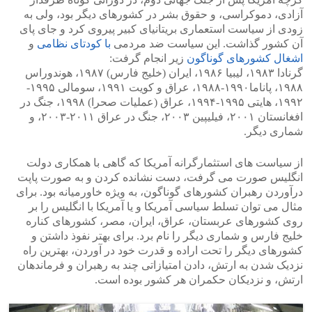
آزادی، دموکراسی، و حقوق بشر در کشورهای دیگر بود، ولی به
زودی از سیاست استعماری بریتانیای کبیر پیروی کرد و جای پای
آن کشور گذاشت. این سیاست ضد مردمی
با کودتای نظامی
و
اشغال کشورهای گوناگون
زیر انجام گرفت:
گرنادا ۱۹۸۳، لیبیا ۱۹۸۶، ایران (خلیج فارس) ۱۹۸۷، هوندوراس
۱۹۸۸، پاناما۱۹۹۰-۱۹۸۸، عراق و کویت ۱۹۹۱، سومالی ۱۹۹۵-
۱۹۹۲، هایتی ۱۹۹۵-۱۹۹۴، عراق (عملیات صحرا) ۱۹۹۸، جنگ در
افغانستان ۲۰۰۱، فیلیپین ۲۰۰۳، جنگ در عراق ۲۰۱۱-۲۰۰۳، و
شماری دیگر.
از سیاست های استثمارگرانه آمریکا که گاهی با همکاری دولت
انگلیس صورت می گرفت، دست نشانده کردن و به صورت پاپت
درآوردن رهبران کشورهای گوناگون، به ویژه خاورمیانه بود. برای
مثال می توان تسلط سیاسی آمریکا و یا آمریکا با انگلیس را بر
روی کشورهای عربستان، عراق، ایران، مصر، کشورهای کناره
خلیج فارس و شماری دیگر را نام برد. برای بهتر نفوذ داشتن و
کشورهای دیگر را تحت اراده و قدرت خود در آوردن، بهترین راه
نزدیک شدن به ارتش، دادن امتیازاتی چند به رهبران و فرماندهان
ارتش، و نزدیکان حکمران هر کشور بوده است.