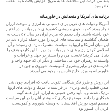
بلند می کردند. این مخالفت ها به تدریج افزایش یافت تا به انقلاب
۵۷ رسید.
برنامه های آمریکا و متحدانش در خاورمیانه
آمریکا و دولت های غربی برای دستیابی به انرژی و سوخت ارزان
ناچار بودند که به نحوی و روشی کشورهای خاورمیانه را در اختیار
خود داشته باشند. ولی دیدیم که مردم ایران در سال ۵۷ دست به
طغیان گذاشتند و سیاست های غرب را مورد حمله قرار دادند. در
این میان آمریکا و اروپا به سیاست مشترک تازه ای رسیدند و آن
اسلامی کردن رژیم های خاورمیانه بود. زیرا با این کاردو هدف را
دنبال می کردند؛ نخست مردم را بیشتر در جهل و خرافات و
وابسته به رهبران خود می ساخنتد، و دیگر آن که جبهه واحد و
قدرتمندی در برابر پیشروی کمونیست شوروی و چین در
خاورمیانه به ویژه خلیج فارس به وجود می آوردند.
این روش و طرز فکر هنگامی تقویت یافت که افرادی چون بنی
صدر، قطب زاده، و یزدی در فرانسه با آمریکا و دولت های اروپا
نزدیک شده، و با تأیید رفتن خمینی به ایران، قول همه گونه
همکاری را دادند. موضوع دیگری که بیشتر آنان را در این سیاست
مصمم نمود، یورش افغانستان به وسیله شوروی و کمونیست
کردن آن کشور بود.