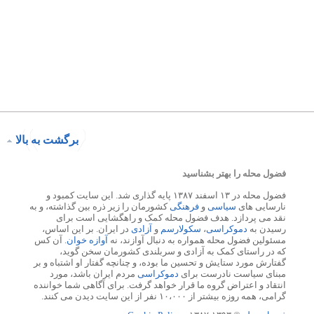
برگشت به بالا
فضول محله را بهتر بشناسید
فضول محله در ۱۳ اسفند ۱۳۸۷ پایه گذاری شد. این سایت کمبود و
نارسایی های
سیاسی
و
فرهنگی
کشورمان را زیر ذره بین گذاشته، و به
نقد می پردازد. هدف فضول محله کمک و راهگشایی است برای
رسیدن به
دموکراسی
،
سکولارسم
و
آزادی
در ایران. بر این اساس،
مسئولین فضول محله همواره به دنبال آوازند، نه
آوازه خوان
. آن کس
که در راستای کمک به آزادی و سربلندی کشورمان سخن گوید،
گفتارش مورد ستایش و تحسین ما بوده، و چنانچه گفتار او اشتباه و بر
مبنای سیاست نادرست برای
دموکراسی
مردم ایران باشد، مورد
انتقاد و اعتراض گروه ما قرار خواهد گرفت. برای آگاهی شما خواننده
گرامی، همه روزه بیشتر از ۱۰،۰۰۰ نفر از این سایت دیدن می کنند.