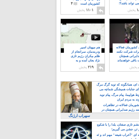
۴
ی تواند باشد؟!
کشورمان است
۱
پخش
۱۱۰۱
پخش
ن کشورمان فعالانه
هم میهنان اسیر
رات شرکت نکنند
ودربندمان، سرانجام از
ایرانی همچنان
ظلم بیکران رژیم تازی
 باقی خواهدماند
نژاد بجان آمده و به
۸
خبابانها ریختند
پخش
۲۱۹
پخش
ه ای، همانگونه که توبه گرگ مرگ
ی جنایات همیشگی شماچه می
!
 هواپیما، پیام مرگ، پیام نوید
د به مردم ایران
کشورمان فعالانه در تظاهرات
د رژیم ضدایرانی همچنان در
 خواهدماند
سهراب ارژنگ
م تازی صفتان، یلدا را با شکوهِ
 تر، جشن می گیریم!
 ای "اَعراب شیعه" مهم اند و نَه