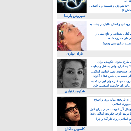
یرانی!
رویداد سال ۵۷؛ شورش و دَسیسه و یا انقلابی
خش ۲)
سیروس پارسا
روحانی و اصلاح طلبان از پشت به
ی گناه ، شجاعی و حاج صفی از
یم ملی محروم شدند.
ست نژادپرستی بدهید!
باران بهاری
طرح مخوف حکومتی برای
جه گران دولتی به قتل و جنایت
در جستجوی تغییر قوانین اسلامی،
ام جمعه مدل لباس شنا تا آخوند
مجنسگرا!
رونده دو دختر جوان ایرانی که به
 ماموران حکومت اسلامی، حلق
شکوه بختیاری
 به تاریخچه میانه روی و اصلاح
مهوری اسلامی
وتبال گًل خوردند، مردم ایران گول
ا برنده بازی، حکومت اسلامی شد!
م اسلامی روی کار آمد و چرا
؟!
کاسپین ماکان