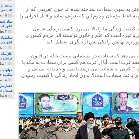
بزودی رژی
 رفتن به سوی سعادت شناخته شده اند.چون تعریفی که از
کله پا می
ه فقط مؤمنان و دوم این که تعریف ساده و قابل اجرایی را
۱۵ نظر و ۳۲۷ پخش
سپاه پاسد
کشور اس
یت زندگی ما را بالا می برد. کیفیت زندگی شامل
۳ نظر و ۱۶۲ پخش
تر و غیره است که علم و قانون توانسته اند مردم کشوری
سیاستهای 
کشور زندانهایش را یکی پس از دیگری تعطیل کند.
کشورمان 
۱۱ نظر و ۳۱۵ پخش
آغاز سال 
ن می دهد که سعادت در مسلمانی نیست بلکه در قانون
خرافات دی
فه غرب است. آیا از غرب هم کسی برای سعادت به مکه یا
۱ نظر و ۷۴ پخش
شهد ” کسی به سعادت می رسد یا بیمه و خدمات انسانی و
خوابهای ط
 باعث سعادت است؟. بدون ایجاد زندگی با کیفیت رسیدن
سکونت خو
۱۸ نظر و ۸۹۷ پخش
کشتار هم م
همچنان ادا
۵ نظر و ۲۵۹ پخش