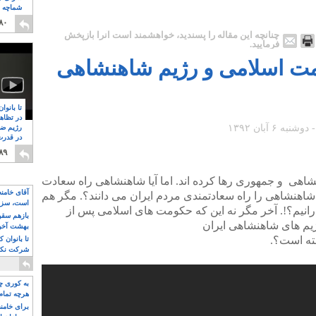
شماچه م
۸
۸۰
چنانچه این مقاله را پسندید، خواهشمند است آنرا بازپخش
فرمایید.
مت اسلامی و رژیم شاهنشاهی
تا بانوا
در تظاه
رژیم ضد
در قدرت
۸
۸۹
شاهی و جمهوری رها کرده اند. اما آیا شاهنشاهی راه سعادت
آقای خامن
هنشاهی را راه سعادتمندی مردم ایران می دانند؟. مگر هم
است، سزا
انیم؟!. آخر مگر نه این که حکومت های اسلامی پس از
تواند باشد؟
بازهم سقوط
ژیم های شاهنشاهی ایران
بهشت آخون
ته است؟.
تا بانوان 
شرکت نکنن
قدرت باقی
به کوری چش
هرچه تمام
برای خامنه