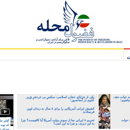
تلاش برای آزادی، دموکراسی و
THE PURSUIT OF FREEDOM,
سکولاریسم در ایران
DEMOCRACY & SECULARISM IN IRAN
ت
ه حیات دهد،
یکی از مَزایایِ حجابِ اسلامی: سکسِ بی دَردسَرِ وَزیر
نباشیم!
عُلوم دَر آسانسور!
کشیش ایرانی آمریکایی را برای ۸ سال به زندان اوین
فرستادند
 حیات
تحریم ۸ ایرانی نما از سوی دولت آمریکا آیا کافیست؟ چرا
آقای خام
به این دیری، و چرا به این کمی؟
که توبه
سزای ج