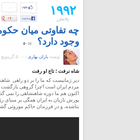
۱۹۹۲
۰
۱۹۴۲
پخش
چه تفاوتی میان حکو
وجود دارد؟
۵۰
نوشته
باران بهاری
|
۵:۰۰ گرينويچ - دوشنبه ۶ آبان ۱۳۹۲
شاه نرفت ؛ تاج او رفت
دیر ژمانیست که ما را بر دو راهی شاهن
مردم ایران است؟چرا گروهی بازگشت شا
اکنون هم ما دوره شاهنشاهی را نمی گذر
یورش تازیان به ایران همگی بر مبنای ر
بناشده، و در فرزندان حاکم موروثی گش