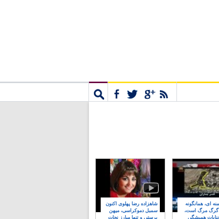
مشترک
جستجو
نه ای، همانگونه
شاهزاده رضا پهلوی اکنون
 گرگ مرگ است،
سمبل دموکراسی، میهن
نایات همیشگی
پرستی و تنها مبارز نجات