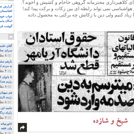
برای کلاهبرداری محترمانه گروهی خاخام و کشیش و آخوند؟.
گزارش تصو
 هواشناسی نمی تواند رابطه ای بین زکات و برکت پیدا کند!
افغانستان 
زیاد کنیم ولی دین با زکاتش چه برکتی به محصول داده
خواب خوش و
امکان پذی
گوشت قرم
آقای خامن
سزای جنای
۸ نظر و ۱۸۰ پخش
بازهم سقو
به مردم ای
۴ نظر و ۹۷ پخش
تا بانوان
رژیم ضدای
۸ نظر و ۸۹ پخش
هم میهنان
رژیم تازی 
۸ نظر و ۲۱۹ پخش
زلزله زدگا
۷ نظر و ۲۱۰ پخش
خاورمیانه
ولی فقیه د
۶ نظر و ۱۵۷ پخش