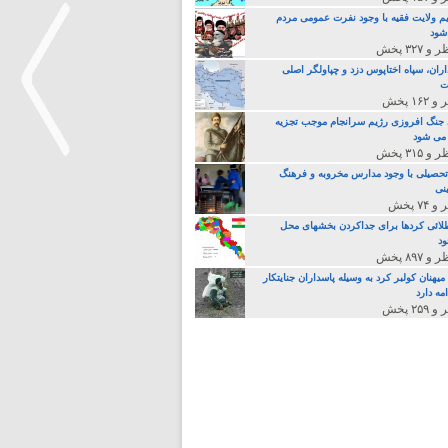
م ولایت فقیه با وجود نفرت عمومی مردم
 شود
اران، سپاه اختاپوس دزد و چپاولگر اصلی
ت
جنگ افروزی رژیم سرانجام موجب تجزیه
می شود
تحصیلی با وجود مدارس مخروبه و فرهنگ
نی
>
لائی کردها برای جداکردن بخشهای محل
د
یهنان کولبر کرد به وسیله پاسداران جنایتکار
مه دارد