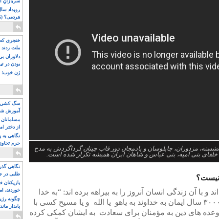
سربازانِ ا
مَردمی؟ (بَ
خنجری که 
ملت زدند
دلاوران ب
بودن در ت
ژن خوب! ت
سگ کشی، 
آموزش شکن
بیشتر
مسلمانان 
از دختر ام
مسلمان ه
نگاهی به پ
جرم تجاوز
شسته، مزدوران، چاپلوسان و بادمجان دور قاب چینان گرداگردش به مدح
آویز شدند!
 خلفای بنی امیه، بنی عباس و شاهان ایران همیشه تکرار شده است.
نگاهی گذرا
طلبی در ج
نیست؟
بازیکنان ف
خوردند، ام
و با آن زندگی انسان آنروز را به بیراهه برده اند: “به خدا
چگونه رژی
ایمان بیاورید تا رستگار شوید…” آیا در ۳۰۰۰ سال ایمان به خداوند به یاهو یا الله و یا مسیح کسی با
پایدار ماند
 وعده های دین به مؤمنان برای سعادت به ایشان کمکی کرده