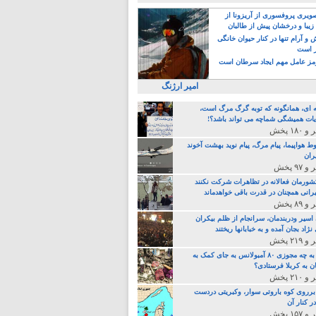
یری پروفسوری از آریزونا از
زیبا و درخشان پیش از طالبان
 آرام تنها در کنار حیوان خانگی
ر است
ز عامل مهم ایجاد سرطان است
امیر ارژنگ
ه ای، همانگونه که توبه گرگ مرگ است،
ات همیشگی شماچه می تواند باشد؟!
ط هواپیما، پیام مرگ، پیام نوید بهشت آخوند
ران
 کشورمان فعالانه در تظاهرات شرکت نکنند
رانی همچنان در قدرت باقی خواهدماند
 اسیر ودربندمان، سرانجام از ظلم بیکران
نژاد بجان آمده و به خبابانها ریختند
خامنه ای، به چه مجوزی ۸۰ آمبولانس به جای کمک به
ن به کربلا فرستادی؟
 برروی کوه باروتی سوار، وکبریتی دردست
ر کنار آن