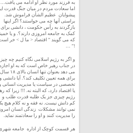
به فرزند مورد نظر او ادامه می یافت…
اما سعادت مردم در میان جنگ قدرت ای
پیشوایان عظیم الشأن فراموش شد.
براستی آنها چه می خواستند؟ اگر اینها
بازگردند به رأس حکومت ، دانشی برای
کمک به جامعه امروزی دارند؟. و یا خمین
که می گویند ” اقتصاد < ما ل > خر است
!” …
و اگر به رژیم اسلامی نگاه کنیم چه چیز
در جناب رهبر خاص است که به او اجازه
می دهد بعنوان تنها انسان بالای ۱۸ سال
برای همه تعیین تکلیف کند؟. آیا دانشی و
تخصصی در سیاست یا مدیریت انسانی و
یا اقتصاد دارد، که البته نه. !!! زیرا که ره
رژیم چیزی جز یک طلبه قدرت طلب و
کم دانش نیست. نه فقه و نه کلام هیچ ی
نمی توانند مشکلات زندگی انسان امروز
را مدیریت کنند و او را سعادتمند نماید.
هر قسمت کوچک از اداره جامعه شهری ن