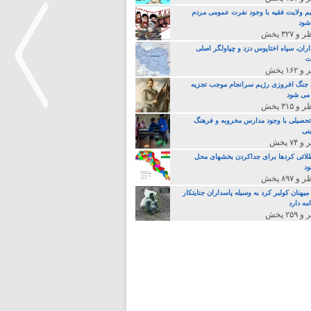
م ولایت فقیه با وجود نفرت عمومی مردم
 شود
اران، سپاه اختاپوس دزد و چپاولگر اصلی
ت
جنگ افروزی رژیم سرانجام موجب تجزیه
می شود
تحصیلی با وجود مدارس مخروبه و فرهنگ
نی
>
لائی کردها برای جداکردن بخشهای محل
د
یهنان کولبر کرد به وسیله پاسداران جنایتکار
مه دارد