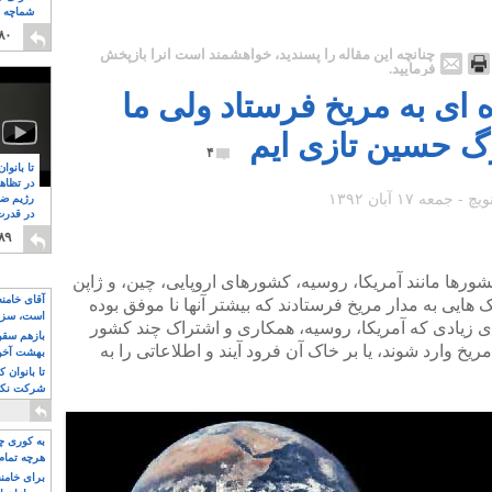
شماچه م
۸
۸۰
چنانچه این مقاله را پسندید، خواهشمند است آنرا بازپخش
فرمایید.
 ای به مریخ فرستاد ولی ما
گ حسین تازی ایم
۴
تا بانوا
در تظاه
رژیم ضد
در قدرت
۸
۸۹
 از کشورها مانند آمریکا، روسیه، کشورهای اروپایی، چین، و ژاپن
آقای خامن
ی به مدار مریخ فرستادند که بیشتر آنها نا موفق بوده
است، سزا
 زیادی که آمریکا، روسیه، همکاری و اشتراک چند کشور
تواند باشد؟
بازهم سقوط
ریخ وارد شوند، یا بر خاک آن فرود آیند و اطلاعاتی را به
بهشت آخون
تا بانوان 
شرکت نکنن
قدرت باقی
به کوری چش
هرچه تمام
برای خامنه