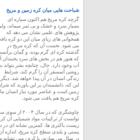
شباحت هایی میان کره زمین و مریخ
گرچه کره مریخ هم اکنون سیاره ای
بسیار سرد و خشک و بی ثمر میماند، ول
پژوهش های علمی نشان می دهد که
همخوانی های زیای میان این دو کره یاف
می شود. نخست آن که کره مریخ در
گذشته کره ای گرم بوده، و گمان برآنس
که هنوز هم در بخش های سرد یخبندان آ
آب وجود دارد. حال، چنانچه بشر بتواند به
روشی آتمسفر آن را گرم کند، شرایط
زندگی انسان در آن پیدا خواهد شد. دیگر
این که، دانشمندان بر این باورند که شر
زمین است و عناصر مورد نیاز انسان مان
کره مریخ هم یافت می شود.
چاوشگری که در 
توانست از ترکیبات مواد شیمیایی آن کره
زیست باکتری ها، کمترین نشانه ای در د
پستی و بلندی سطح کره مریخ، اندازه 
در سال می سازند، با کره زمین تشابه و 