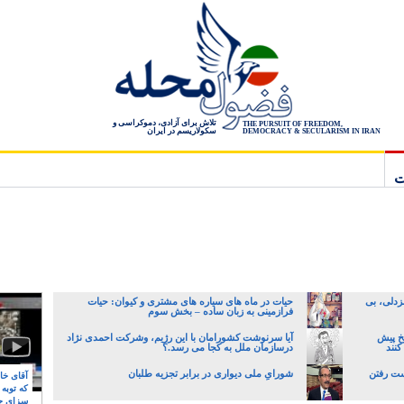
تلاش برای آزادی، دموکراسی و
THE PURSUIT OF FREEDOM,
سکولاریسم در ایران
DEMOCRACY & SECULARISM IN IRAN
ت
زدلی، بی
حیات در ماه های سیاره های مشتری و کیوان: حیات
فرازمینی به زبان ساده – بخش سوم
یخ پیش
آیا سرنوشت کشورامان با این رژیم، وشرکت احمدی نژاد
کنند
درسازمان ملل به کجا می رسد.؟
ست رفتن
شورایِ ملی دیواری در برابر تجزیه طلبان
آقای خام
که توبه
سزای ج