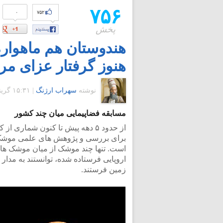
۷۵۶
۰
۷۵۲
پخش
هندوستان هم ماهواره
هنوز گرفتار عزای مر
نوشته
سهراب ارژنگ
|
۱۵:۳۱ گرينويچ - جمعه ۱۷ آبان ۱۳۹۲
مسابقه فضاپیمایی میان چند کشور
از حدود ۵ دهه پیش تا کنون شماری
برای بررسی و پژوهش های علمی موشک های
است. تنها چند موشک از میان موشک های
اروپایی فرستاده شده، توانستند به مدار م
زمین فرستند.