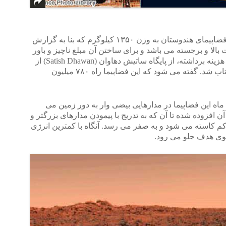
در بامداد روز سه شنبه ۳ نوامبر ۲۰۱۳، فضاپیمای هندوستان به وزن ۱۳۵۰ کیلوگرم که بنا به گزارش
الا و برجسته می باشد و برای ساختن آن مبلغ ناچیز و باور
نکردنی ۴۵ میلیون پوند (۷۲ میلیون دلار) هزینه برداشته، از پایگاه ساتیش دهاوان (Satish Dhawan) از
کناره خاوری آن کشور به سوی مریخ پرتاب شد. گفته می شود که این فضاپیما راه ۷۸۰ میلیون
ه این فضاپیما در مدارهایی بیضی وار به دور زمین می
افزوده شده تا آن که به تدریج با پیمودن مدارهای بزرگتر و
 کم کاسته می شود و به صفر می رسد. آنگاه با کمترین انرژی
وی هدف جلو می رود.