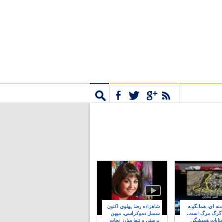
مشترک
جستجو
نه ای، همانگونه
شاهزاده رضا پهلوی اکنون
 گرگ مرگ است،
سمبل دموکراسی، میهن
نایات همیشگی
پرستی و تنها مبارز نجات