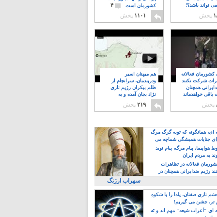
۴
ی تواند باشد؟!
کشورمان است
۱
پخش
۱۱۰۱
پخش
ن کشورمان فعالانه
هم میهنان اسیر
رات شرکت نکنند
ودربندمان، سرانجام از
ایرانی همچنان
ظلم بیکران رژیم تازی
 باقی خواهدماند
نژاد بجان آمده و به
۸
خبابانها ریختند
پخش
۲۱۹
پخش
ه ای، همانگونه که توبه گرگ مرگ
ی جنایات همیشگی شماچه می
!
 هواپیما، پیام مرگ، پیام نوید
د به مردم ایران
کشورمان فعالانه در تظاهرات
د رژیم ضدایرانی همچنان در
 خواهدماند
سهراب ارژنگ
م تازی صفتان، یلدا را با شکوهِ
 تر، جشن می گیریم!
 ای "اَعراب شیعه" مهم اند و نَه