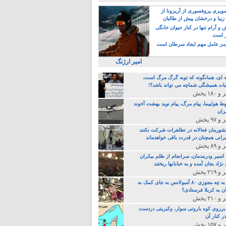
یری پروفسوری از آریزونا از
زیبا و درخشان پیش از طالبان
 آرام تنها در کنار حیوان خانگی
ر است
ز عامل مهم ایجاد سرطان است
امیر ارژنگ
ه ای، همانگونه که توبه گرگ مرگ است،
ات همیشگی شماچه می تواند باشد؟!
ط هواپیما، پیام مرگ، پیام نوید بهشت آخوند
ران
 کشورمان فعالانه در تظاهرات شرکت نکنند
رانی همچنان در قدرت باقی خواهدماند
 اسیر ودربندمان، سرانجام از ظلم بیکران
نژاد بجان آمده و به خبابانها ریختند
خامنه ای، به چه مجوزی ۸۰ آمبولانس به جای کمک به
ن به کربلا فرستادی؟
 برروی کوه باروتی سوار، وکبریتی دردست
ر کنار آن