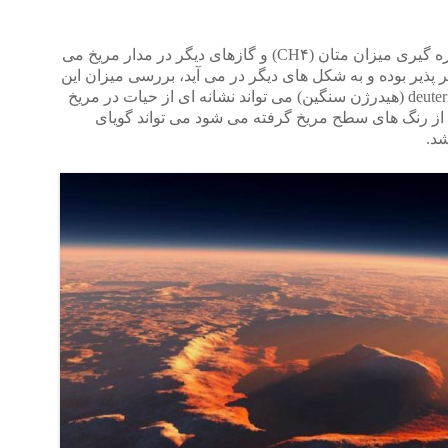
چنین پیداست که هدف این فضا پیما اندازه گیری میزان متان (CH‪۴‬) و گازهای دیگر در مدار مریخ می
ر پذیر بوده و به شکل های دیگر در می آید، بررسی میزان این
گاز و گازهایی چون هیدرژن و دتریم deuterium (هیدرژن سنگین) می تواند نشانه ای از حیات در مریخ
از رنگ های سطح مریخ گرفته می شود می تواند گویای
شد.