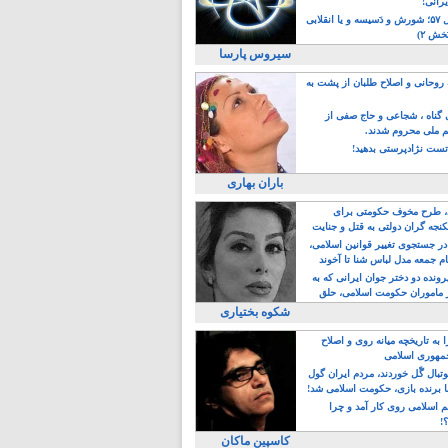
یرانی!
رویداد سال ۵۷؛ شورش و دَسیسه و یا انقلابی
خش ۲)
سیروس پارسا
روحانی و اصلاح طلبان از پشت به
ی گناه ، شجاعی و حاج صفی از
یم ملی محروم شدند.
ست نژادپرستی بدهید!
باران بهاری
طرح مخوف حکومتی برای
جه گران دولتی به قتل و جنایت
در جستجوی تغییر قوانین اسلامی،
ام جمعه مدل لباس شنا تا آخوند
مجنسگرا!
رونده دو دختر جوان ایرانی که به
 ماموران حکومت اسلامی، حلق
شکوه بختیاری
 به تاریخچه میانه روی و اصلاح
مهوری اسلامی
وتبال گًل خوردند، مردم ایران گول
ا برنده بازی، حکومت اسلامی شد!
م اسلامی روی کار آمد و چرا
؟!
کاسپین ماکان