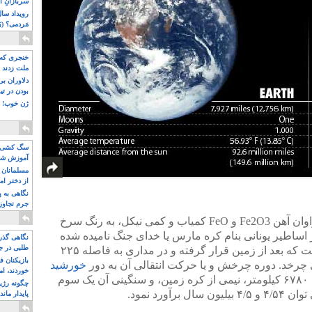
سربازانِ ا
مَردمی؟ (بَ
خنجری که 
ملت زدند
دلاوران ب
بودن در ت
ژن خوب! ت
سگ کشی، 
آموزش شکن
بیشتر
مسلمانان 
از دختر ام
مسلمان ه
نگاهی به پ
جرم تجاوز
آویز شدند!
کره مریخ که به دلیل داشتن ترکیبات فراوان آهن ‪ کمیاب ‬FeO ‪و‬ Fe2O3و کمی نیکل، به رنگ سرخ
اساطیر یونانی بنام کره مارس یا خدای جنگ نامیده شده
نگاهی گذرا
طلبی در ج
است. مریخ چهارمین سیاره خورشید است که بعد از زمین قرار گرفته و در مداری به فاصله ۲۲۵
بازیکنان ف
 چرخد. دوره چرخش و یا حرکت انتقالی آن به دور
خورشید
خوردند، ام
. قطر کره مریخ ۶۷۸۰ کیلومتر، نیمی از کره زمین، و سنگینی آن یک سوم
چگونه رژی
آورد نمود.
پایدار ماند