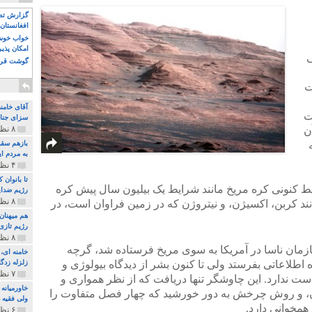
گزارش تصو
افغانستان 
خواب خوش و
امکان پذی
ی
گوشت قرم
ت
آقای خامن
ت
سزای جنای
۸ نظر و ۱۸۰ پخش
ن
بازهم سقو
به مردم ای
۴ نظر و ۹۷ پخش
تا بانوان
ایط کنونی کره مریخ مانند شرایط یک بیلیون سال پیش کره
رژیم ضدای
۸ نظر و ۸۹ پخش
ند کربن، اکسیژن، و نیتروژن که در زمین فراوان است، در
هم میهنان
رژیم تازی 
۸ نظر و ۲۱۹ پخش
سال ۲۰۰۴ از سوی سازمان ناسا در آمریکا به سوی مریخ فرستاده شد، گرچه
 اطلاعاتی بفرستد ولی تا کنون بشر از دیدگاه بیولوژی و
زلزله زدگا
۷ نظر و ۲۱۰ پخش
ست ندارد. این چاوشگر تنها دریافت که از نظر همواری و
خاورمیانه
آن، و روش چرخش به دور خورشید که چهار فصل متفاوت را
ولی فقیه د
همخوانی دارد.
۶ نظر و ۱۵۷ پخش