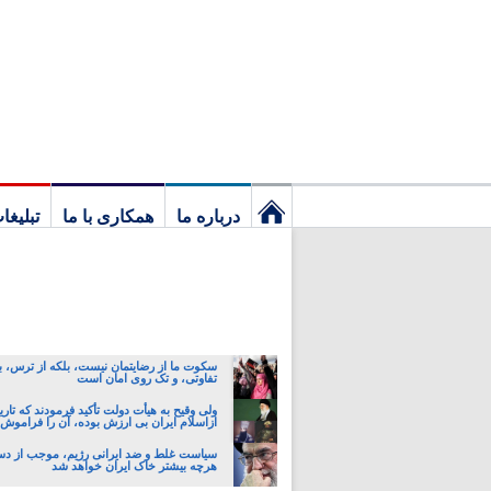
درباره ما
همکاری با ما
تبلیغا
نخستین
برگ
سکوت ما از رضایتمان نیست، بلکه از ترس، ب
تفاوتی، و تک روی امان است
ولی وقیح به هیأت دولت تأکید فرمودند که تار
ازاسلام ایران بی ارزش بوده، آن را فراموش 
سیاست غلط و ضد ایرانی رژیم، موجب از د
هرچه بیشتر خاک ایران خواهد شد