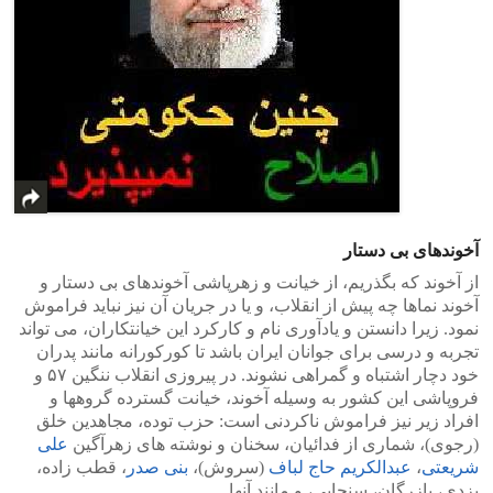
آخوندهای بی دستار
از آخوند که بگذریم، از خیانت و زهرپاشی آخوندهای بی دستار و
آخوند نماها چه پیش از انقلاب، و یا در جریان آن نیز نباید فراموش
نمود. زیرا دانستن و یادآوری نام و کارکرد این خیانتکاران، می تواند
تجربه و درسی برای جوانان ایران باشد تا کورکورانه مانند پدران
خود دچار اشتباه و گمراهی نشوند. در پیروزی انقلاب ننگین ۵۷ و
فروپاشی این کشور به وسیله آخوند، خیانت گسترده گروهها و
افراد زیر نیز فراموش ناکردنی است: حزب توده، مجاهدین خلق
(رجوی)، شماری از فدائیان، سخنان و نوشته های زهرآگین
علی
شریعتی
،
عبدالکریم حاج لباف
(سروش)،
بنی صدر
، قطب زاده،
یزدی، بازرگان، سنجابی، و مانند آنها.