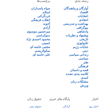
رسته بندي
برچسب‌ها
آوارگان و پناهندگان
سپاه پاسداران
اقتصاد
اسلام
انتخابات
خردگرائی
انتقادی
انقلاب فرهنگی
بهداشت و تندرستی
آخوند
بیوگرافی
آزادی
پادشاهی
میرحسین موسوی
پیشنهاد و نظریات
دموکراسی
تاریخی
محمود احمدی نژاد
تکنولوژی
خمینی
جنایات رژیم
مجتبی خامنه ای
دینی
سکولاریسم
زندانی سیاسی
علی خامنه ای
سیاسی
طنز
فرهنگی
قصه و داستان
کلاسه بندی نشده
کمدی
مشکلات زنان
ورزش
اخبار
پایگاه های خبری
حقوق زنان
اخبار روز
آزادگی
حقوق بشر