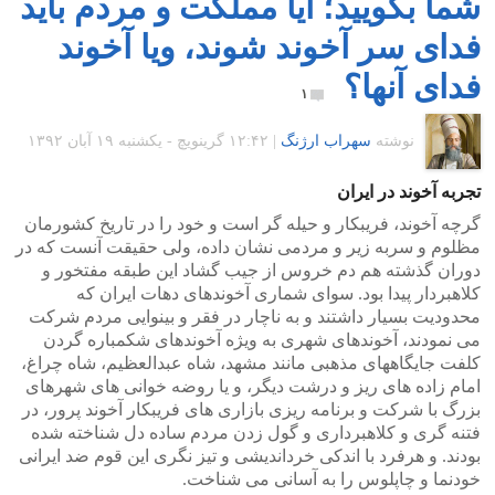
شما بگویید؛ آیا مملکت و مردم باید
فدای سر آخوند شوند، ویا آخوند
فدای آنها؟
۱
نوشته
سهراب ارژنگ
|
۱۲:۴۲ گرينويچ - یکشنبه ۱۹ آبان ۱۳۹۲
تجربه آخوند در ایران
گرچه آخوند، فریبکار و حیله گر است و خود را در تاریخ کشورمان
مظلوم و سربه زیر و مردمی نشان داده، ولی حقیقت آنست که در
دوران گذشته هم دم خروس از جیب گشاد این طبقه مفتخور و
کلاهبردار پیدا بود. سوای شماری آخوندهای دهات ایران که
محدودیت بسیار داشتند و به ناچار در فقر و بینوایی مردم شرکت
می نمودند، آخوندهای شهری به ویژه آخوندهای شکمباره گردن
کلفت جایگاههای مذهبی مانند مشهد، شاه عبدالعظیم، شاه چراغ،
امام زاده های ریز و درشت دیگر، و یا روضه خوانی های شهرهای
بزرگ با شرکت و برنامه ریزی بازاری های فریبکار آخوند پرور، در
فتنه گری و کلاهبرداری و گول زدن مردم ساده دل شناخته شده
بودند. و هرفرد با اندکی خرداندیشی و تیز نگری این قوم ضد ایرانی
خودنما و چاپلوس را به آسانی می شناخت.