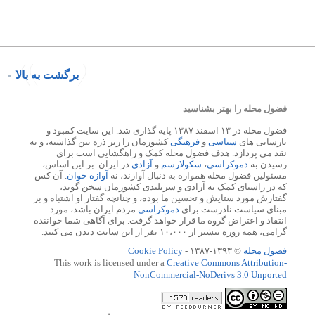
برگشت به بالا
فضول محله را بهتر بشناسید
فضول محله در ۱۳ اسفند ۱۳۸۷ پایه گذاری شد. این سایت کمبود و
نارسایی های
سیاسی
و
فرهنگی
کشورمان را زیر ذره بین گذاشته، و به
نقد می پردازد. هدف فضول محله کمک و راهگشایی است برای
رسیدن به
دموکراسی
،
سکولارسم
و
آزادی
در ایران. بر این اساس،
مسئولین فضول محله همواره به دنبال آوازند، نه
آوازه خوان
. آن کس
که در راستای کمک به آزادی و سربلندی کشورمان سخن گوید،
گفتارش مورد ستایش و تحسین ما بوده، و چنانچه گفتار او اشتباه و بر
مبنای سیاست نادرست برای
دموکراسی
مردم ایران باشد، مورد
انتقاد و اعتراض گروه ما قرار خواهد گرفت. برای آگاهی شما خواننده
گرامی، همه روزه بیشتر از ۱۰،۰۰۰ نفر از این سایت دیدن می کنند.
فضول محله
© ۱۳۹۳-۱۳۸۷ -
Cookie Policy
This work is licensed under a
Creative Commons Attribution-
NonCommercial-NoDerivs 3.0 Unported