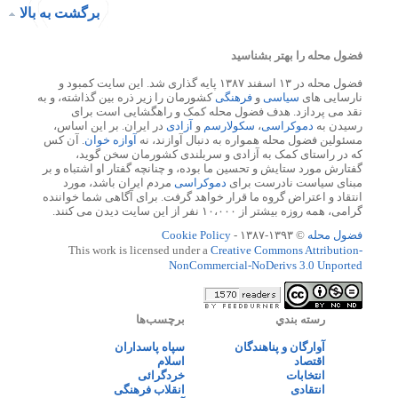
برگشت به بالا
فضول محله را بهتر بشناسید
فضول محله در ۱۳ اسفند ۱۳۸۷ پایه گذاری شد. این سایت کمبود و
نارسایی های
سیاسی
و
فرهنگی
کشورمان را زیر ذره بین گذاشته، و به
نقد می پردازد. هدف فضول محله کمک و راهگشایی است برای
رسیدن به
دموکراسی
،
سکولارسم
و
آزادی
در ایران. بر این اساس،
مسئولین فضول محله همواره به دنبال آوازند، نه
آوازه خوان
. آن کس
که در راستای کمک به آزادی و سربلندی کشورمان سخن گوید،
گفتارش مورد ستایش و تحسین ما بوده، و چنانچه گفتار او اشتباه و بر
مبنای سیاست نادرست برای
دموکراسی
مردم ایران باشد، مورد
انتقاد و اعتراض گروه ما قرار خواهد گرفت. برای آگاهی شما خواننده
گرامی، همه روزه بیشتر از ۱۰،۰۰۰ نفر از این سایت دیدن می کنند.
فضول محله
© ۱۳۹۳-۱۳۸۷ -
Cookie Policy
This work is licensed under a
Creative Commons Attribution-
NonCommercial-NoDerivs 3.0 Unported
رسته بندي
برچسب‌ها
آوارگان و پناهندگان
سپاه پاسداران
اقتصاد
اسلام
انتخابات
خردگرائی
انتقادی
انقلاب فرهنگی