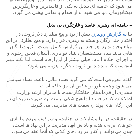
می شود که خامنه ای تبدیل به یکی از فاسدترین و غارتگرترین
دیکتاتورهای دنیا می شود، و از صدام و قذافی پیشی می گیرد.
– خامنه ای رهبری فاسد و غارتگری بی بدیل:
بنا
به گزارش رویترز
، بیش از نود و پنج میلیارد دلار ثروت، در
اختیار چند ارگان وابسته به رهبری قرار دارد، و هیچ نظارتی بر این
مبلغ وجود ندارد. هر چند این گزارش کامل نیست و ثروت ارگان
هایی مانند بنیاد مستضعفان، بنیاد فواد ری، آستان قدس رضوی و
یا اجرای احکام امام، خیلی بیشتر از این ارقام است، اما نکته مهم
اینجاست که باید دید این ثروت، چگونه هزینه می شود؟
گفته معروفی است که می گوید فساد مالی، باعث فساد سیاسی
می شود و همینطور بر عکس آن نیز حاکم است.
بسیاری از فرماندهان جنایتکار سپاه، یا مدیران ارشد وزارت
اطلاعات که در فساد آنها هیچ شکی نیست، به صورت دوره ای در
این ارگان های پولدار، سمت های مدیریتی می گیرند.
در حقیقت، در ازا مشارکت در جنایت، و سرکوب مردم و آزادی
>
<
خواهان ایرانی، هدیه و پاداش آنها، مدیریت بر این نهاد ها است،
چون می توانند از کنار قراردادهای کلانی که آنجا عقد می شود،