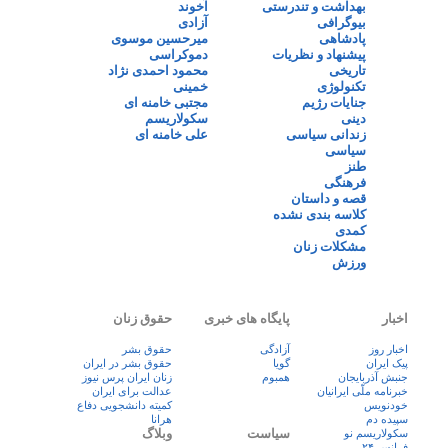
بهداشت و تندرستی
آخوند
بیوگرافی
آزادی
پادشاهی
میرحسین موسوی
پیشنهاد و نظریات
دموکراسی
تاریخی
محمود احمدی نژاد
تکنولوژی
خمینی
جنایات رژیم
مجتبی خامنه ای
دینی
سکولاریسم
زندانی سیاسی
علی خامنه ای
سیاسی
طنز
فرهنگی
قصه و داستان
کلاسه بندی نشده
کمدی
مشکلات زنان
ورزش
اخبار
پایگاه های خبری
حقوق زنان
اخبار روز
آزادگی
حقوق بشر
پيک ايران
گویا
حقوق بشر در ایران
جنبش آذربایجان
همبوم
زنان ايران پرس نيوز
خبرنامه ملّی ایرانیان
عدالت برای ایران
خودنویس
کمیته دانشجویی دفاع
سپیده دم
هرانا
سیاست
وبلاگ
سکولاریسم نو
فرانس ۲۴