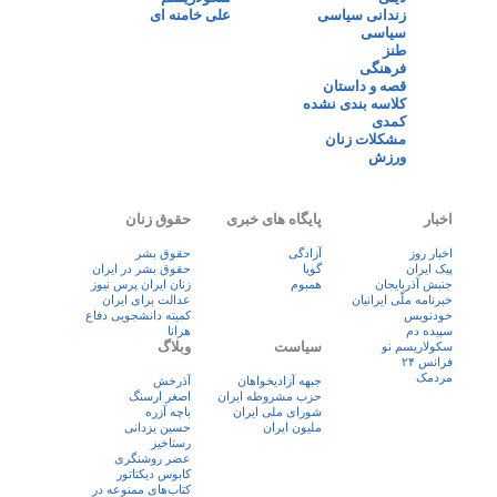
زندانی سیاسی
علی خامنه ای
سیاسی
طنز
فرهنگی
قصه و داستان
کلاسه بندی نشده
کمدی
مشکلات زنان
ورزش
اخبار
پایگاه های خبری
حقوق زنان
اخبار روز
آزادگی
حقوق بشر
پيک ايران
گویا
حقوق بشر در ایران
جنبش آذربایجان
همبوم
زنان ايران پرس نيوز
خبرنامه ملّی ایرانیان
عدالت برای ایران
خودنویس
کمیته دانشجویی دفاع
سپیده دم
هرانا
سیاست
وبلاگ
سکولاریسم نو
فرانس ۲۴
مردمک
جبهه آزادیخواهان
آذرخش
حزب مشروطه ایران
اصغر ارسنگ
شورای ملی ایران
باچه آزره
ملیون ایران
حسین یزدانی
رستاخیز
عضر روشنگری
کابوس دیکتاتور
کتاب‌های ممنوعه در