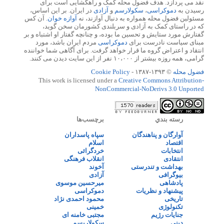
نقد می پردازد. هدف فضول محله کمک و راهگشایی است برای
رسیدن به
دموکراسی
،
سکولارسم
و
آزادی
در ایران. بر این اساس،
مسئولین فضول محله همواره به دنبال آوازند، نه
آوازه خوان
. آن کس
که در راستای کمک به آزادی و سربلندی کشورمان سخن گوید،
گفتارش مورد ستایش و تحسین ما بوده، و چنانچه گفتار او اشتباه و بر
مبنای سیاست نادرست برای
دموکراسی
مردم ایران باشد، مورد
انتقاد و اعتراض گروه ما قرار خواهد گرفت. برای آگاهی شما خواننده
گرامی، همه روزه بیشتر از ۱۰،۰۰۰ نفر از این سایت دیدن می کنند.
فضول محله
© ۱۳۹۳-۱۳۸۷ -
Cookie Policy
This work is licensed under a
Creative Commons Attribution-
NonCommercial-NoDerivs 3.0 Unported
رسته بندي
برچسب‌ها
آوارگان و پناهندگان
سپاه پاسداران
اقتصاد
اسلام
انتخابات
خردگرائی
انتقادی
انقلاب فرهنگی
بهداشت و تندرستی
آخوند
بیوگرافی
آزادی
پادشاهی
میرحسین موسوی
پیشنهاد و نظریات
دموکراسی
تاریخی
محمود احمدی نژاد
تکنولوژی
خمینی
جنایات رژیم
مجتبی خامنه ای
دینی
سکولاریسم