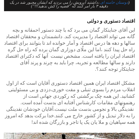
(
دوستان خامنه ای
،داشتند آبرویش را می بردند که ایشان مجبور شد در یک
دقیقه ۳ بار امر کنند که “قضیه را کش ندهید!!!”)
اقتصاد دستوری و دولتی
این آقای جنایتکار گمان می برد که با چند دستور احمقانه و بچه
گانه می تواند اقتصاد را مدیریت کند. دانشمندان و محققان اقتصاد
سالها و دهه ها درس اقتصاد و آمار خوانده اند تا بتوانند برای اقتصاد
راه حل پیدا کنند ،اما این ملّای دوزاری گمان برده که راه حل گره
اقتصاد ایران را یافته است. مشخص نیست آنها که دکترای اقتصاد
دارند و سالها مطالعه و تجربه، چرا باید به چرند و پرند آقای
جنایتکار توجه کنند؟.
مشکل اقتصاد ایران همین اقتصاد دستوری آقایان است که از اول
انقلاب مردم را بسوی تنبلی و مفت خوری،دزدی و بی مسئولیتی
کشانید. این همه چک برگشتی که رکوردی جهانی است از
رهنمونهای مقامات کارشناس آفتابه ای بدست آمده است.
نقدینگی بالا و نجومی بدست ملت نیست.آقایان خودشان نقدینگی
را به دلار تبدیل و از کشور خارج می کنند.خدا برکت بدهد که امروز
همه سپاهیان و ملا یان یک پا تاجر و بازرگان شده اند!