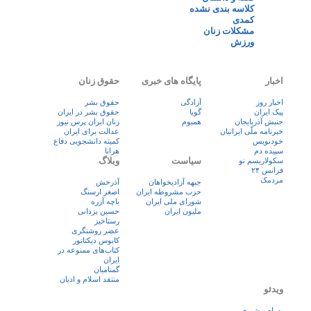
کلاسه بندی نشده
کمدی
مشکلات زنان
ورزش
اخبار
پایگاه های خبری
حقوق زنان
اخبار روز
آزادگی
حقوق بشر
پيک ايران
گویا
حقوق بشر در ایران
جنبش آذربایجان
همبوم
زنان ايران پرس نيوز
خبرنامه ملّی ایرانیان
عدالت برای ایران
خودنویس
کمیته دانشجویی دفاع
سپیده دم
هرانا
سیاست
وبلاگ
سکولاریسم نو
فرانس ۲۴
مردمک
جبهه آزادیخواهان
آذرخش
حزب مشروطه ایران
اصغر ارسنگ
شورای ملی ایران
باچه آزره
ملیون ایران
حسین یزدانی
رستاخیز
عضر روشنگری
کابوس دیکتاتور
کتاب‌های ممنوعه در
ایران
گمنامیان
منتقد اسلام و ادیان
ویدئو
بهرام مشیری