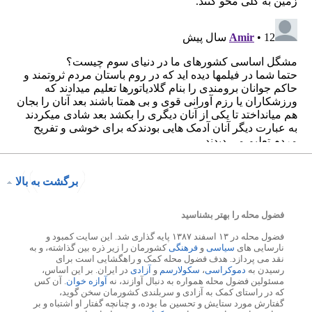
برگشت به بالا
فضول محله را بهتر بشناسید
فضول محله در ۱۳ اسفند ۱۳۸۷ پایه گذاری شد. این سایت کمبود و
نارسایی های
سیاسی
و
فرهنگی
کشورمان را زیر ذره بین گذاشته، و به
نقد می پردازد. هدف فضول محله کمک و راهگشایی است برای
رسیدن به
دموکراسی
،
سکولارسم
و
آزادی
در ایران. بر این اساس،
مسئولین فضول محله همواره به دنبال آوازند، نه
آوازه خوان
. آن کس
که در راستای کمک به آزادی و سربلندی کشورمان سخن گوید،
گفتارش مورد ستایش و تحسین ما بوده، و چنانچه گفتار او اشتباه و بر