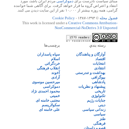
مبنای سیاست نادرست برای
دموکراسی
مردم ایران باشد، مورد
انتقاد و اعتراض گروه ما قرار خواهد گرفت. برای آگاهی شما خواننده
گرامی، همه روزه بیشتر از ۱۰،۰۰۰ نفر از این سایت دیدن می کنند.
فضول محله
© ۱۳۹۳-۱۳۸۷ -
Cookie Policy
This work is licensed under a
Creative Commons Attribution-
NonCommercial-NoDerivs 3.0 Unported
رسته بندي
برچسب‌ها
آوارگان و پناهندگان
سپاه پاسداران
اقتصاد
اسلام
انتخابات
خردگرائی
انتقادی
انقلاب فرهنگی
بهداشت و تندرستی
آخوند
بیوگرافی
آزادی
پادشاهی
میرحسین موسوی
پیشنهاد و نظریات
دموکراسی
تاریخی
محمود احمدی نژاد
تکنولوژی
خمینی
جنایات رژیم
مجتبی خامنه ای
دینی
سکولاریسم
زندانی سیاسی
علی خامنه ای
سیاسی
طنز
فرهنگی
قصه و داستان