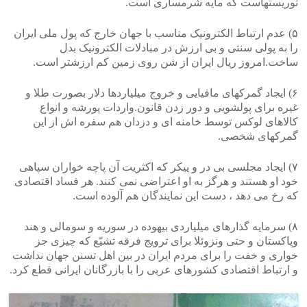
توریستهاست که مایه شرمساری است.
۵) عدم ارتباط الکترونیک مناسب با جهان خارج که پول ملی ایران
را به پولی سنتی و بی ارزش در مبادلات الکترونیک بدل
ساخت.امروز ریال ایران از شن روی زمین کم ارزشتر است.
۶) ایجاد گمرکهای مافیایی و خروج میلیاردها دلار بصورت طلا و
غیره برای پولشویی و دور زدن قانون.واردات پورشه و انواع
کالاهای لوکس توسط خامنه ای و دزدان هم سفره اش از این
گمرکهای شخصی.
۷) ایجاد مجلسی بی در و پیکر که اکثریت آن پاچه خواران سپاهی
خود او هستند و هرگز به او اعتراضی نمی کنند. هر فساد اقتصادی
که رخ می دهد ، دست این نمایندگان هم آلوده است.
۸) سرمایه گذارهای میلیاردی بیهوده در سوریه و سومالی و هند
وپاکستان و حتی ونزوئلا برای ترویج فرقه تشیّع که چیزی جز
خواری و خفت را برای مردم ایران در بین اهل تسنن جهان نداشت
و ارتباط اقتصادی کشورهای عربی را با بازرگانان ایرانی قطع کرد.