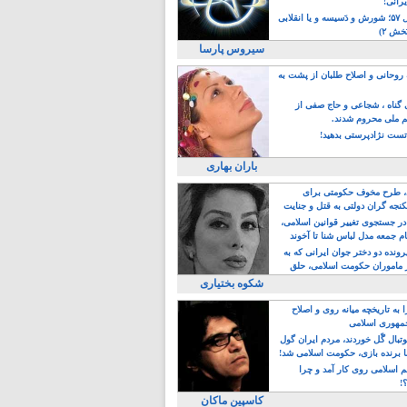
یرانی!
رویداد سال ۵۷؛ شورش و دَسیسه و یا انقلابی
خش ۲)
سیروس پارسا
روحانی و اصلاح طلبان از پشت به
ی گناه ، شجاعی و حاج صفی از
یم ملی محروم شدند.
ست نژادپرستی بدهید!
باران بهاری
طرح مخوف حکومتی برای
جه گران دولتی به قتل و جنایت
در جستجوی تغییر قوانین اسلامی،
ام جمعه مدل لباس شنا تا آخوند
مجنسگرا!
رونده دو دختر جوان ایرانی که به
 ماموران حکومت اسلامی، حلق
شکوه بختیاری
 به تاریخچه میانه روی و اصلاح
مهوری اسلامی
وتبال گًل خوردند، مردم ایران گول
ا برنده بازی، حکومت اسلامی شد!
م اسلامی روی کار آمد و چرا
؟!
کاسپین ماکان