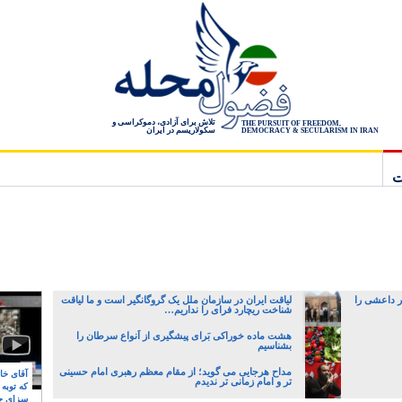
تلاش برای آزادی، دموکراسی و
THE PURSUIT OF FREEDOM,
سکولاریسم در ایران
DEMOCRACY & SECULARISM IN IRAN
ت
ار داعشی را
لیاقت ایران در سازمان ملل یک گروگانگیر است و ما لیاقت
شناخت ریچارد فرای را نداریم…
هشت ماده خوراکی بَرای پیشگیری از اَنواع سرطان را
بشناسیم
مداح هرجایی می گوید؛ از مقام معظم رهبری امام حسینی
آقای خام
تر و امام زمانی تر ندیدم
که توبه
سزای ج