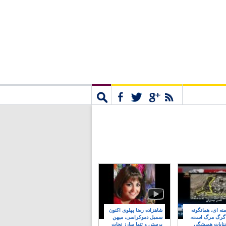
مشترک
جستجو
نه ای، همانگونه
شاهزاده رضا پهلوی اکنون
 گرگ مرگ است،
سمبل دموکراسی، میهن
نایات همیشگی
پرستی و تنها مبارز نجات