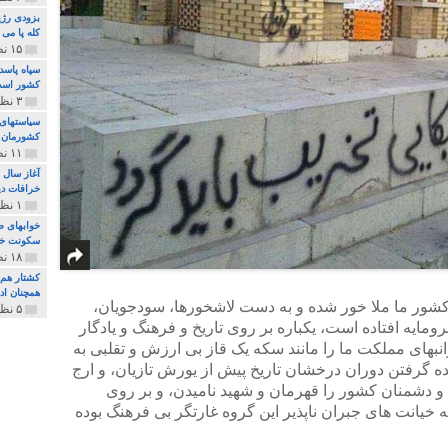
بزودی رژی
کله پا می
۱۵ نظر و ۳۲۷ پخش
سپاه پاسد
کشور اس
۳ نظر و ۱۶۲ پخش
سیاستهای 
کشورمان 
۱۱ نظر و ۳۱۵ پخش
آغاز سال 
خرافات دی
۱ نظر و ۷۴ پخش
خوابهای ط
سکونت خو
۱۸ نظر و ۸۹۷ پخش
کشتار هم م
همچنان ادا
تا کنون که کشور ما ملا خور شده و به دست لاشخورها، سودجویان،
۵ نظر و ۲۵۹ پخش
ومایه افتاده است، یکباره بر روی تاریخ و فرهنگ و یادگار
انبهای مملکت ما را مانند سکه یک قاز بی ارزش و تقلبی به
ادیده گرفتن دوران درخشان تاریخ پیش از یورش تازیان، و ارج
و دشمنان کشور را قهرمان و شهید نامیدن، و بر روی
 خیانت های جبران ناپذیر این گروه غارتگر بی فرهنگ بوده