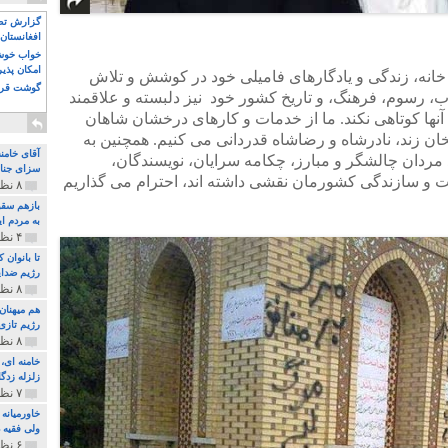
گزارش تصو
افغانستان 
خواب خوش و
امکان پذی
انه، زندگی و یادگارهای فامیلی خود در کوشش و تلاش
گوشت قرم
ب، رسوم، فرهنگ، و تاریخ کشور خود نیز دلبسته و علاقمند
آنها کوتاهی نکند. ما از خدمات و کارهای درخشان شاهان
 زند، نادرشاه و رضاشاه قدردانی می کنیم. همچنین به
آقای خامن
اد مردان چالشگر و مبارز، چکامه سرایان، نویسندگان،
سزای جنای
ت و سازندگی کشورمان نقشی داشته اند، احترام می گذاریم
۸ نظر و ۱۸۰ پخش
بازهم سقو
به مردم ای
۴ نظر و ۹۷ پخش
تا بانوان
رژیم ضدای
۸ نظر و ۸۹ پخش
هم میهنان
رژیم تازی 
۸ نظر و ۲۱۹ پخش
زلزله زدگا
۷ نظر و ۲۱۰ پخش
خاورمیانه
ولی فقیه د
۶ نظر و ۱۵۷ پخش