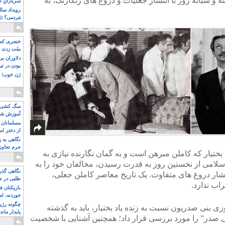
 شبانه روز با انتشار جعلیات و دروغ های رنگارنگ، به
سربازانِ ا
مَردمی؟ (بَ
خنجری که 
ملت زدند
دلاوران ب
بودن در ت
ژن خوب! ت
سگ کشی، 
آموزش شکن
بیشتر
مسلمانان 
از دختر ام
مسلمان ه
نگاهی به پ
جرم تجاوز
ختیار که کاملن مبرهن است و به گمان نگارنده نیازی به
آویز شدند!
سلامی از نخستین روز به قدرت رسیدن، مخالفان خود را به
نگاهی گذرا
نتشار دروغ های متفاوت. یک تاریخ معاصر کاملن جعلی،
طلبی در ج
اب ندارد.
بازیکنان ف
خوردند، ام
چگونه رژی
ی بنی صدریون نسبت به زنده یاد بختیار، باید به گذشته
پایدار ماند
ی صدر” را مورد بررسی قرار داد؛ همچنین آشنایی با شخصیت