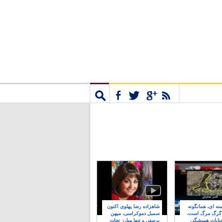
مشترک
جستجو
نه ای، همانگونه
شاهزاده رضا پهلوی اکنون
 گرگ مرگ است،
سمبل دموکراسی، میهن
نایات همیشگی
پرستی و تنها مبارز نجات