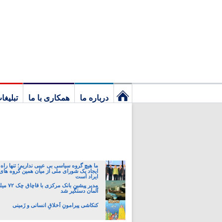
درباره ما
همکاری با ما
تبلیغا
نخستین
برگ
ما هیچ گروه سیاسی بی عیبی نداریم؛ تنها راه 
ایجاد یک شورای ملی از میان همین گروه های
ایراد است
مدیر پیشین ب
آلمان دستگیر شد
کنکاشی پیرامونِ اَخلاقِ انسانی و زَمینی