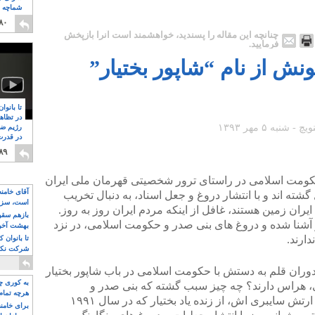
شماچه م
۸
۸۰
چنانچه این مقاله را پسندید، خواهشمند است آنرا بازپخش
فرمایید.
ونش از نام “شاپور بختیار”
تا بانوا
در تظاه
رژیم ضد
در قدرت
۸
۸۹
حکومت اسلامی در راستای ترور شخصیتی قهرمان ملی ایران
آقای خامن
گشته اند و با انتشار دروغ و جعل اسناد، به دنبال تخریب
است، سزا
یران زمین هستند، غافل از اینکه مردم ایران روز به روز.
تواند باشد؟
بازهم سقوط
ر آشنا شده و دروغ های بنی صدر و حکومت اسلامی، در نزد
بهشت آخون
دارند.
تا بانوان 
شرکت نکنن
قدرت باقی
زدوران قلم به دستش با حکومت اسلامی در باب شاپور بختیار
به کوری چش
وی، هراس دارند؟ چه چیز سبب گشته که بنی صدر و
هرچه تمام
حواریونش و همچنین حکومت اسلامی و ارتش سایبری اش، از زنده یاد بختیار که در سال ۱۹۹۱
برای خامنه