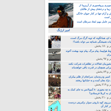
یری پروفسوری از آریزونا از
زیبا و درخشان پیش از طالبان
 آرام تنها در کنار حیوان خانگی
ر است
ز عامل مهم ایجاد سرطان است
امیر ارژنگ
ه ای، همانگونه که توبه گرگ مرگ است،
ات همیشگی شماچه می تواند باشد؟!
ط هواپیما، پیام مرگ، پیام نوید بهشت آخوند
ران
 کشورمان فعالانه در تظاهرات شرکت نکنند
رانی همچنان در قدرت باقی خواهدماند
 اسیر ودربندمان، سرانجام از ظلم بیکران
نژاد بجان آمده و به خبابانها ریختند
خامنه ای، به چه مجوزی ۸۰ آمبولانس به جای کمک به
ن به کربلا فرستادی؟
 برروی کوه باروتی سوار، وکبریتی دردست
ر کنار آن