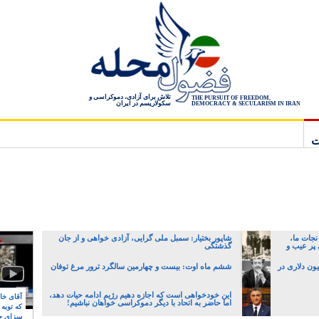
تلاش برای آزادی، دموکراسی و
THE PURSUIT OF FREEDOM,
سکولاریسم در ایران
DEMOCRACY & SECULARISM IN IRAN
ت
نجات ما،
شاپور بختیار: سمبل ملی گرایی، آزادی خواهی و از جان
 پر عیب و
گذشتگی
انک مرکزی با قاچاق چک ۷۲ میلیون دلاری در
ششم ماه اوت: بیست و چهارمین سالگرد ترور مرغ توفان
این خودخواهی است که اجازه دهیم رژیم ادامه حیات دهد،
آقای خام
اما حاضر به اتحاد با دیگر دموکراسی خواهان نباشیم!
که توبه
سزای ج