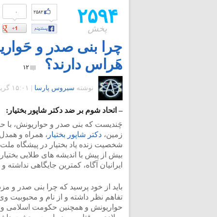
۲۵۹۴
۰
۲۵۸۲
پخش
چرا بنی صدر و حَواری
هَراس دارند؟
۱۲
نوشته
سیروس پارسا
|
۱۵:۰۱ گرينويچ - شنبه ۵ مهر ۱۳۹۳
– اتحاد شوم بر ضد دکتر شاپور بختیار:
چَندیست که بنی صدر و حواریونش، با 
زمین،
دکتر شاپور بختیار
، همراه و همدل 
شخصیت زنده یاد بختیار در پیشگاه ملت ا
بیش از پیش با اندیشه های طلایی بختیا
ایرانیان آگاه، کمترین جایگاهی نداشته و ن
باید از خود پرسید که چرا بنی صدر و م
تفاهم نظر داشته و از نام و محبوبیت 