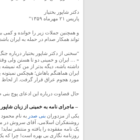
دکتر شاپور بختیار
پاریس ۲۱ مهرماه ۱۳۵۹”
و همچنین جملات زیر را خوانده و کمی بی
تواند همکار صدام در حمله به ایران باشد
“سخنی از دکتر شاپور بختیار درباره جنگ
« … ایران و خمینی دو تا هستن ولی وقتی 
داشته باشه، دیگه بدتر از من که نمیشه ب
ایران هماهنگم باهاش؛ هیچکس نمیتونه 
مورد هجوم عراق قرار گرفت. از لحاظ ف
حال قضاوت درباره این ادعای پوچ بنی ص
– ماجرای نامه به خمینی از زبان شاپور ب
یکی از مزدوران
بنی صدر
به نام محمود 
روشنفکران اسلامی، آقای سروش در ماله
یک نامه مفقوده را یافته و منتشر نماید!
روزنامه نگاری بی بهره است! چرا که یک 