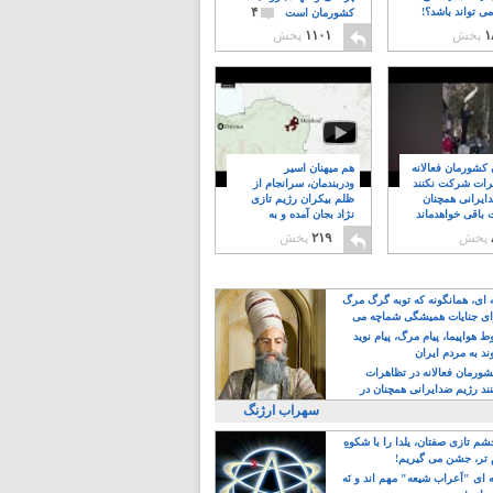
۴
ی تواند باشد؟!
کشورمان است
۱
پخش
۱۱۰۱
پخش
ن کشورمان فعالانه
هم میهنان اسیر
رات شرکت نکنند
ودربندمان، سرانجام از
ایرانی همچنان
ظلم بیکران رژیم تازی
 باقی خواهدماند
نژاد بجان آمده و به
۸
خبابانها ریختند
پخش
۲۱۹
پخش
ه ای، همانگونه که توبه گرگ مرگ
ی جنایات همیشگی شماچه می
!
 هواپیما، پیام مرگ، پیام نوید
د به مردم ایران
کشورمان فعالانه در تظاهرات
د رژیم ضدایرانی همچنان در
 خواهدماند
سهراب ارژنگ
م تازی صفتان، یلدا را با شکوهِ
 تر، جشن می گیریم!
 ای "اَعراب شیعه" مهم اند و نَه