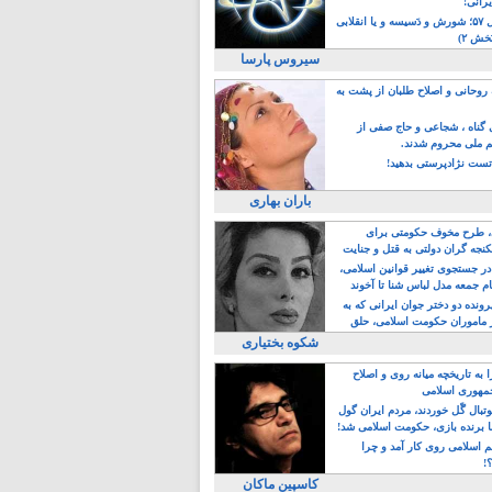
یرانی!
رویداد سال ۵۷؛ شورش و دَسیسه و یا انقلابی
خش ۲)
سیروس پارسا
روحانی و اصلاح طلبان از پشت به
ی گناه ، شجاعی و حاج صفی از
یم ملی محروم شدند.
ست نژادپرستی بدهید!
باران بهاری
طرح مخوف حکومتی برای
جه گران دولتی به قتل و جنایت
در جستجوی تغییر قوانین اسلامی،
ام جمعه مدل لباس شنا تا آخوند
مجنسگرا!
رونده دو دختر جوان ایرانی که به
 ماموران حکومت اسلامی، حلق
شکوه بختیاری
 به تاریخچه میانه روی و اصلاح
مهوری اسلامی
وتبال گًل خوردند، مردم ایران گول
ا برنده بازی، حکومت اسلامی شد!
م اسلامی روی کار آمد و چرا
؟!
کاسپین ماکان