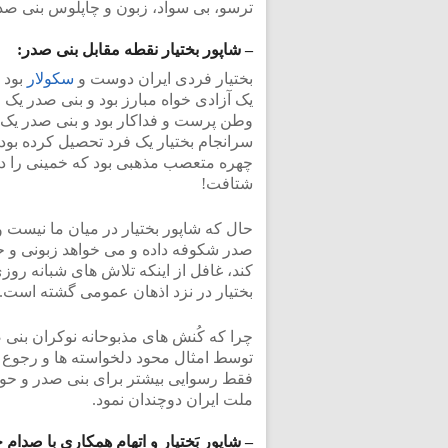
ترسو، بی سواد، زبون و چاپلوس بنی صدر
– شاپور بختیار نقطه مقابل بنی صدر:
بختیار فردی ایران دوست و
سکولار
بود 
یک آزادی خواه مبارز بود و بنی صدر یک
وطن پرست و فداکار بود و بنی صدر یک م
سرانجام بختیار یک فرد تحصیل کرده بود 
چهره متعصب مذهبی بود که خمینی را د
شتافت!
حال که شاپور بختیار در میان ما نیست
صدر شکوفه داده و می خواهد زبونی و حق
کند، غافل از اینکه تلاش های شبانه روزی
بختیار در نزد اذهان عمومی گشته است.
چرا که کُنش های مذبوحانه نوکران بنی
توسط امثال محود دلخواسته ها و رجوع 
فقط رسوایی بیشتر برای بنی صدر و حواریو
ملت ایران دوچندان نمود.
– شاپور بَختیار و اتهام همکاری با صدا