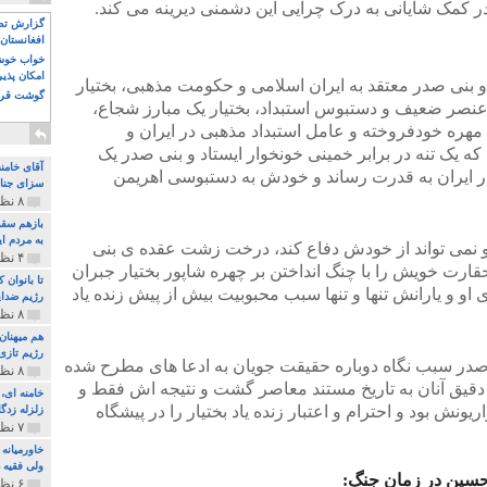
 کمک شایانی به درک چرایی این دشمنی دیرینه می کند.
گزارش تصو
افغانستان 
خواب خوش و
امکان پذی
و بنی صدر معتقد به ایران اسلامی و حکومت مذهبی، بختیار
گوشت قرم
 عنصر ضعیف و دستبوس استبداد، بختیار یک مبارز شجاع،
هره خودفروخته و عامل استبداد مذهبی در ایران و
که یک تنه در برابر خمینی خونخوار ایستاد و بنی صدر یک
آقای خامن
ر ایران به قدرت رساند و خودش به دستبوسی اهریمن
سزای جنای
۸ نظر و ۱۸۰ پخش
بازهم سقو
به مردم ای
 و نمی تواند از خودش دفاع کند، درخت زشت عقده ی بنی
۴ نظر و ۹۷ پخش
ارت خویش را با چنگ انداختن بر چهره شاپور بختیار جبران
تا بانوان
 او و یارانش تنها و تنها سبب محبوبیت بیش از پیش زنده یاد
رژیم ضدای
۸ نظر و ۸۹ پخش
هم میهنان
رژیم تازی 
 صدر سبب نگاه دوباره حقیقت جویان به ادعا های مطرح شده
۸ نظر و ۲۱۹ پخش
دقیق آنان به تاریخ مستند معاصر گشت و نتیجه اش فقط و
نش بود و احترام و اعتبار زنده یاد بختیار را در پیشگاه
زلزله زدگا
۷ نظر و ۲۱۰ پخش
خاورمیانه
ولی فقیه د
م حسین در زمان جنگ:
۶ نظر و ۱۵۷ پخش