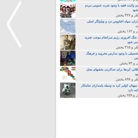
م ولایت فقیه با وجود نفرت عمومی مردم
 شود
اران، سپاه اختاپوس دزد و چپاولگر اصلی
ت
جنگ افروزی رژیم سرانجام موجب تجزیه
می شود
تحصیلی با وجود مدارس مخروبه و فرهنگ
نی
>
لائی کردها برای جداکردن بخشهای محل
د
یهنان کولبر کرد به وسیله پاسداران جنایتکار
مه دارد