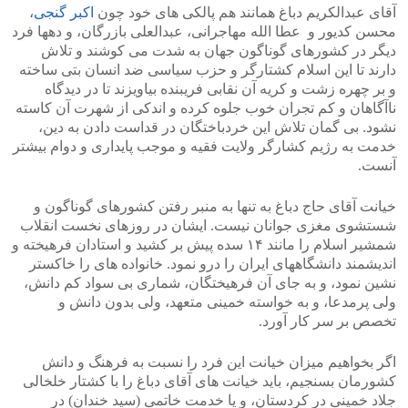
آقای عبدالکریم دباغ همانند هم پالکی های خود چون
اکبر گنجی،
محسن کدیور و عطا الله مهاجرانی، عبدالعلی بازرگان، و دهها فرد
دیگر در کشورهای گوناگون جهان به شدت می کوشند و تلاش
دارند تا این اسلام کشتارگر و حزب سیاسی ضد انسان بتی ساخته
و بر چهره زشت و کریه آن نقابی فریبنده بیاویزند تا در دیدگاه
ناآگاهان و کم تجران خوب جلوه کرده و اندکی از شهرت آن کاسته
نشود. بی گمان تلاش این خردباختگان در قداست دادن به دین،
خدمت به رژیم کشارگر ولایت فقیه و موجب پایداری و دوام بیشتر
آنست.
خیانت آقای حاج دباغ به تنها به منبر رفتن کشورهای گوناگون و
شستشوی مغزی جوانان نیست. ایشان در روزهای نخست انقلاب
شمشیر اسلام را مانند ۱۴ سده پیش بر کشید و استادان فرهیخته و
اندیشمند دانشگاههای ایران را درو نمود. خانواده های را خاکستر
نشین نمود، و به جای آن فرهیختگان، شماری بی سواد کم دانش،
ولی پرمدعا، و به خواسته خمینی متعهد، ولی بدون دانش و
تخصص بر سر کار آورد.
اگر بخواهیم میزان خیانت این فرد را نسبت به فرهنگ و دانش
کشورمان بسنجیم، باید خیانت های آقای دباغ را با کشتار خلخالی
جلاد خمینی در کردستان، و یا خدمت خاتمی (سید خندان) در