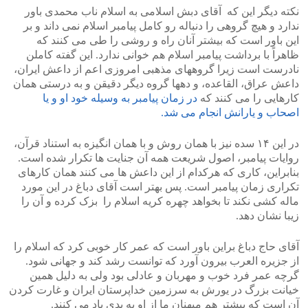
نکته دیگر این که آقای دبش اسلامی به اسلام ناب محمدی باور
ندارد و هیچ گروهی را دنباله رو کامل پیامبر اسلام نمی داند و بر
این باور است که بیشتر آنان راه و روشی را طی می کنند که
ظاهراً با برداشت پیامبر اسلام هم خوانی ندارد. این گفته کاملن
نادرست است زیرا گروههای مذهبی امروزی اعم از داعش ایران،
داعش عراق، القاعده، و دهها گروه دیگر دقیقن و به درستی همان
کارهایی را می کنند که
در زمان پیامبر به وسیله خود او و یا
اصحاب و یارانش انجام می شد.
در این ۱۴ سده نیز با همان روش و با همان انگیزه به استناد قرآن،
روایات پیامبر، اصول شریعت همه آن جنایت ها تکرار شده است.
بنابراین، کاری که هرکدام از این داعش ها می کنند همان کارهای
تکراری زمان پیامبر است. پس بهتر است آقای دباغ در این مورد
ماله کشی نکند تا بخواهد چهره کریه اسلام را بزک کرده و آن را
زیبا نشان دهد.
آقای حاج دباغ براین باور است که عمر کار خوبی کرد که اسلام را
از جزیره العرب بیرون آورد که توانست رشد کند و جهانی شود.
گرچه عمر فرد خوب و مهربان و عادلی بود ولی به دلیل همین
خیانت بزرگ در یورش به سرزمین خداپرستان ایران و غارت کردن
آن است که بیشتر هم میهنان ما از او به بدی یاد می کنند.