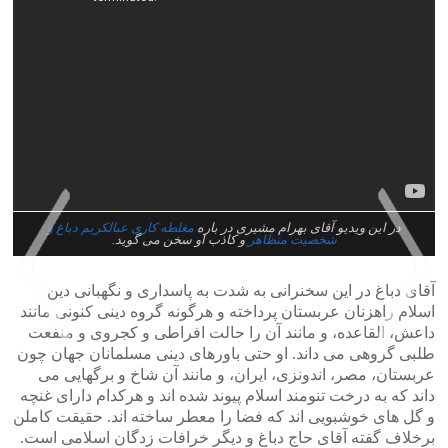
در این ویدیو آقای بهرام مشیری در باره
مغلطه کاری عبالکریم دباغ و
شخصیت متظاهر
و کاذب او سخن می گوید.
آقای دباغ در این سخنرانی به شدت به پاسداری و نگهبانی دین
اسلام راهزنان عربستان پرداخته و هرگونه گروه دینی کنونی مانند
داعش، القاعده، و مانند آن را حالت افراطی و کجروی و منفعت
طلبی گروهی می داند. او حتی باورهای دینی مسلمانان جهان چون
عربستان، مصر، اندونزی، ایران، و مانند آن شاخ و برگهایی می
>
<
داند که به درخت تنومند اسلام پیوند شده اند و هرکدام دارای غنچه
و گل های خوشبویی اند که فضا را معطر ساخته اند. حقیقت کاملن
برخلاف گفته آقای حاج دباغ و دیگر خرافات زدگان اسلامی است.