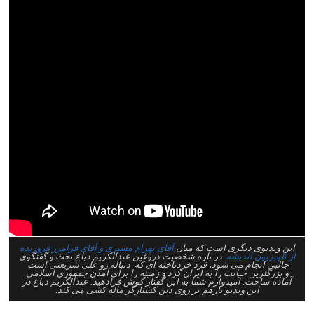
این ویدیوی دیگری است که میان
آقای بهرام مشیری و آقای فرامرز فروزنده
از تلویزیون اندیشه
در باره شخصیت دروغین عبدالکریم دباغ بحث و گفتگوی
جالبی انجام می شود، فرد خردباخته ای که دنباله رو علی شریعتی است
و بزرگترین خیانت را به ایران کرد و زمینه را برای آمدن جمهوری اسلامی
آماده ساخت. امیدوارم شما به این گفتار گوش فرادهید. عبدالکریم دباغ در
این ویدیو بازهم بر روی دین کشتارگر ماله کشی می کند.