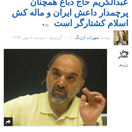
عبدالکریم حاج دباغ همچنان
پرچمدار داعش ایران و ماله کش
اسلام کشتارگر است
۹
نوشته
سهراب ارژنگ
|
۰:۰۱ گرينويچ - دوشنبه ۷ مهر ۱۳۹۳
پیش
گفتار
رژیم