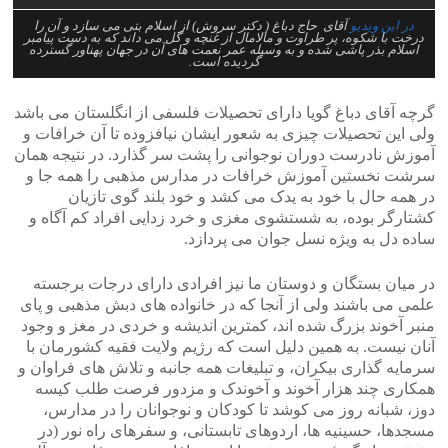
در این ویدیو
آقای حاج دباغ ( دکتر سروش) از اسلام بتی می سازد و آن را
درخت با شکوه، پر طراوت و مالامال از غنچه و گل می داند که به دست پیامبر
اسلام بذر پاشی شده و به وسیله عمر نعمت های آن در جهان پهناور گسترده
گردیده است.
گرچه آقای دباغ گویا دارای تحصیلات فلسفی از انگلستان می باشد
ولی این تحصیلات چیزی به شعور ایشان نیافزوده تا آن خرافات و
آموزش نادرست دوران نوجوانی را پشت سر گذارد. در نتیجه همان
سرشت نخستین آموزش خرافات در مدارس مذهبی را همه جا و
در همه حال با خود به یدک می کشد و خود بلند گوی تازیان
کشتارگر بوده، به شستشوی مغزی و خرد زدایی افراد کم آگاه و
ساده دل به ویژه نسل جوان می پردازد.
در میان بستگان و دوستان ما نیز افرادی دارای درجات برجسته
علمی می باشند ولی از آنجا که در خانواده های دبش مذهبی و پای
منبر آخوند بزرگ شده اند، کمترین اندیشه و خردی در مغز و وجود
آنان نیست. به همین دلیل است که رژیم ولایت فقیه کشورمان با
سرمایه گذاری بیکران، و تبلیغات همه جانبه و تلاش های فراوان و
همکاری چند هزار آخوند و آخوندک و مزدور فرصت طلب کیسه
دوز، شبانه روز می کوشد تا کودکان و نوجوانان را در مدارس،
مسجدها، حسینیه ها، اردوهای تابستانی، و سفرهای راه نور (در