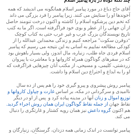
چند نکته کوتاه در باره پیامبر اسلام
آقای حاج دباغ در مورد پیامبر اسلام همانگونه می اندیشد که همه
آخوندها او را ستایش می کنند. زیرا پیامبر را فرد بزرگی می داند
که تخم دین پرشکوه اسلام را کاشته و اکنون درخت تنومند حاصل
از آن جهانی را از عطر و بوی خود فراگرفته است. اگر ما به کتب
تاریخ نویسندگان بزرگ عرب و غیر عرب حتی به کتاب کوچک
“دوقرن سکوت” مراجعه کنیم و زندگی محمدابن عبدالله را از
کودکی مطالعه نماییم به آسانی به این نتیجه می رسیم که پیامبر
اسلام فردی جاه طلب، زنباره، مال اندوز، ولی بسیار باهوش بود
که در سفرهای گوناگون همراه کاروانها و با معاشرت با پیروان
زردشتی، کلیمی، و مسیحی، از مکتب آنان چیزهایی فراگرفت که
او را به ابداع و اختراع دین اسلام وا داشت.
پیامبر روش پیشروی و پیرو گیری خود را هم پس از ده سال
ناامیدی و سرگردانی در مکه، بر اساس
غارت و چپاول کاروانها و
توزیع اموال و زنان
آنها در مدینه پیاده کرد و پس از او در دیگر
نقاط جهان
از جمله نقاط گوناگون ایران همان روش اجراء گردید.
هم اکنون
گروه داعش
نیز همان رویه کشتار و غارتگری را دنبال
می کند.
پیامبر توانست در اندک زمانی همه دزدان، گرسنگان، زنبارگان و