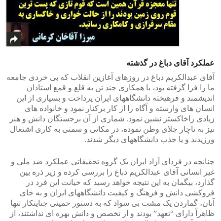
عملکرد آقای دباغ در گذشته
آقای عبدالکریم دباغ در روزهای آغازین انقلاب که بی خردی جامعه
ما را فرا گرفته بود، با همکاری چند تن به قلع و قمع استادان
اندیشمند و فرهیخته دانشگاههای ایران پرداخت و بسیاری از این
انسان های وارسته و آگاه را از کار برکنار نمود و خانواده های
زیادی راخاکستر نشین نمود. شماری از آن برجستگان دانش و هنر
نیز به ناچار جلای وطن نموده، در مکانی و سمتی به کاری اشتغال
ورزیدند و یا جذب دانشگاههای دیگر شدند.
چنانچه در فردای آزاد ایران یک گروه تحقیقاتی عملکرد ضد ملی و
غیر انسانی آقای عبدالکریم دباغ را بررسی کرده و زیر ذره بین
گذارد، بیگمان به این نتیجه خواهد رسید که خیانت این فرد در
فروکشی دانش و فرهنگ و کیفیت دانشگاههای ایران و به جای
آنان، گماردن یک مشت بی سواد که به دستور خمینی جنایتکار تنها
ظاهراً دارای “تعهد” بودند و از تخصص و دانش بهره ای نداشتند، از