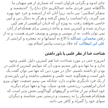
جای اندوه و نگرانی فراوان است که شماری از هم میهنان ما
ناآگاهانه چنین فردی مانند عبدالکریم حاج دباغ را؛ “اندیشمند و
متفکر اسلامی” می دانند. زیرا آنان که از اندیشه و خرد خود بهره
می گیرند، راه انسانیت را پیش گرفته و هرگز به دنبال دین و آیین
خاصی نخواهند رفت. به ویژه آن که ادیان ابراهیمی از هم کپی
برداری شده و کمترین سند و مأخذ درستی برای هیچکدام از آنان
نمی توان یافت. نه از موسی و یونس و یوسف خبری هست، و نه از
رفتن
محمدابن عبدالله
با الاغ به آسمانها و نه معجزه و کرامتی از
علی ابن ابیطالب
که جلاد بردست پیامبر اسلام بود.
شناخت خدا از نظر علمی یا باور داشتن
امروزه حتی در مورد شناخت خدا هم کمترین دلیل علمی وجود
ندارد و ما تنها بدو باور مندیم بدون آن که بتوانیم کمترین ادعایی در
بودن او داشته باشیم. حال در مورد دین که تنها می توان گفت یک
باور است و هیچگونه جنبه علمی و تحقیقی نداشته و این باورمندی
از یک فرد تادیگری تفاوت دارد. چنانکه می بینیم جمعیت جهان پیرو
ادیان ابراهیمی، زردشتی، هندو، سیک، بودا و دهها مرام دیگرند.
خود اسلام نیز از شاخه و گروههای گوناگونی بخش پذیر است که
هیچکدام همدیگر را به رسمیت و درستی نمی شناسند و دیگران
سوای خود را گمراه و کافر می دانند.