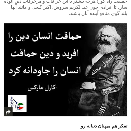
حقیقت راه گور) هرچه بیشتر با این خرافات و مزخرفات دین آلوده
سازد تا افرادی چون عبدالکریم سروش، اکبر گنجی و مانند آنها
بلند گوی منافع آینده آنان باشند.
تفکر هم میهنان دنباله رو