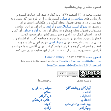
فضول محله را بهتر بشناسید
فضول محله در ۱۳ اسفند ۱۳۸۷ پایه گذاری شد. این سایت کمبود و
نارسایی های
سیاسی
و
فرهنگی
کشورمان را زیر ذره بین گذاشته، و به
نقد می پردازد. هدف فضول محله کمک و راهگشایی است برای
رسیدن به
دموکراسی
،
سکولارسم
و
آزادی
در ایران. بر این اساس،
مسئولین فضول محله همواره به دنبال آوازند، نه
آوازه خوان
. آن کس
که در راستای کمک به آزادی و سربلندی کشورمان سخن گوید،
گفتارش مورد ستایش و تحسین ما بوده، و چنانچه گفتار او اشتباه و بر
مبنای سیاست نادرست برای
دموکراسی
مردم ایران باشد، مورد
انتقاد و اعتراض گروه ما قرار خواهد گرفت. برای آگاهی شما خواننده
گرامی، همه روزه بیشتر از ۱۰،۰۰۰ نفر از این سایت دیدن می کنند.
فضول محله
© ۱۳۹۳-۱۳۸۷ -
Cookie Policy
This work is licensed under a
Creative Commons Attribution-
NonCommercial-NoDerivs 3.0 Unported
رسته بندي
برچسب‌ها
آوارگان و پناهندگان
سپاه پاسداران
اقتصاد
اسلام
انتخابات
خردگرائی
انتقادی
انقلاب فرهنگی
بهداشت و تندرستی
آخوند
بیوگرافی
آزادی