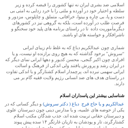
اسلامی ضد بشری ایران نه تنها کشوری را قبضه کرده و زیر
سلطه و اختیار خود در آورده و ملتی را با خرد زدایی به امتی بی
دست و پا، بی چاره و بینوا، خرافاتی، متملق و چاپلوس، مزدور و
فرصت طلب در آورده است، بلکه به گروهی نیز در کشورهای
دیگرمأموریت داده تا در راستای برنامه های پلید خود سخنگو و
ناشرافکار و خواسته های او باشند.
شماری چون عبدالکریم دباغ که به غلط نام زیبای ایرانی
“سروش” برخود گذاشته که به هیچ روی برازنده او نیست، و یا
افرادی چون اکبر گنجی، محسن کدیور و دهها ایرانی نمای دیگر که
در ایران رشد و پرورش یافتند ولی اندکی از فرهنگ و اسالت
ایرانی سهمی نبرده اند، پرچمدار اسلام کشتارگر و با اندکی تفاوت
در راستای هدف های ضد انسانی رژیم ولایت فقیه گام بر می
دارند.
شناسایی بیشتر این پاسداران اسلام
عبدالکریم و یا حاج فرج دباغ ( دکتر سروش)
و دیگر کسانی که در
یکی از حوضه های علمیه، و یا مدارس دینی چون دبیرستان علوی
و دبیرستان حقانی تربیت شده اند، جذب شدگان مکتب اسلام
کشتارگرند، تار و پودشان به تازیان غارتگر ۱۴ سده پیش پیوند
خورده و با تمام نیرو و توانایی در کشورهای جهان به تبلیغ و