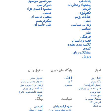
پادشاهی
میرحسین موسوی
پیشنهاد و نظریات
دموکراسی
تاریخی
محمود احمدی نژاد
تکنولوژی
خمینی
جنایات رژیم
مجتبی خامنه ای
دینی
سکولاریسم
زندانی سیاسی
علی خامنه ای
سیاسی
طنز
فرهنگی
قصه و داستان
کلاسه بندی نشده
کمدی
مشکلات زنان
ورزش
اخبار
پایگاه های خبری
حقوق زنان
اخبار روز
آزادگی
حقوق بشر
پيک ايران
گویا
حقوق بشر در ایران
جنبش آذربایجان
همبوم
زنان ايران پرس نيوز
خبرنامه ملّی ایرانیان
عدالت برای ایران
خودنویس
کمیته دانشجویی دفاع
سپیده دم
هرانا
سیاست
وبلاگ
سکولاریسم نو
فرانس ۲۴
مردمک
جبهه آزادیخواهان
آذرخش
حزب مشروطه ایران
اصغر ارسنگ