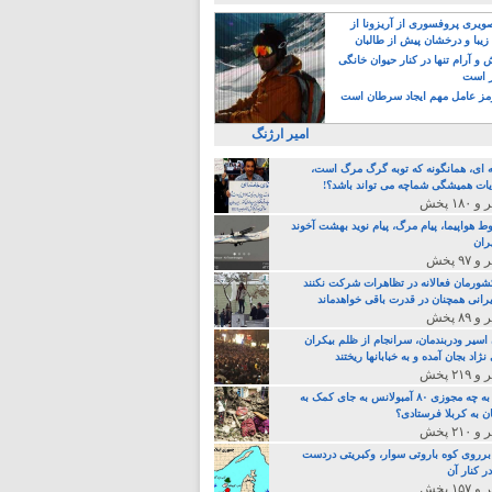
یری پروفسوری از آریزونا از
زیبا و درخشان پیش از طالبان
 آرام تنها در کنار حیوان خانگی
ر است
ز عامل مهم ایجاد سرطان است
امیر ارژنگ
ه ای، همانگونه که توبه گرگ مرگ است،
ات همیشگی شماچه می تواند باشد؟!
ط هواپیما، پیام مرگ، پیام نوید بهشت آخوند
ران
 کشورمان فعالانه در تظاهرات شرکت نکنند
رانی همچنان در قدرت باقی خواهدماند
 اسیر ودربندمان، سرانجام از ظلم بیکران
نژاد بجان آمده و به خبابانها ریختند
خامنه ای، به چه مجوزی ۸۰ آمبولانس به جای کمک به
ن به کربلا فرستادی؟
 برروی کوه باروتی سوار، وکبریتی دردست
ر کنار آن