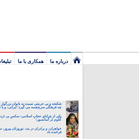
درباره ما
همکاری با ما
تبلیغا
نخستین
برگ
شکنجه و بی حرمتی نسبت به بانوان بزرگوار 
چه فرهنگی سرچشمه می گیرد؛ ایرانی، و یا تا
یکی از مَزایایِ حجابِ اسلامی: سکسِ بی دَردسَ
عُلوم دَر آسانسور!
خواهران، و برادران در بند، نوروزتان پیروز، س
فرخنده باد