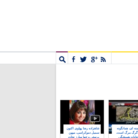
مشترک
جستجو
نه ای، همانگونه
شاهزاده رضا پهلوی اکنون
 گرگ مرگ است،
سمبل دموکراسی، میهن
نایات همیشگی
پرستی و تنها مبارز نجات