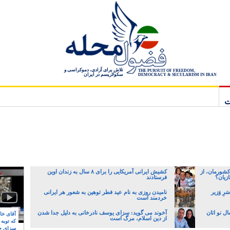
تلاش برای آزادی، دموکراسی و
THE PURSUIT OF FREEDOM,
سکولاریسم در ایران
DEMOCRACY & SECULARISM IN IRAN
ت
کشورمان، از
کشیش ایرانی آمریکایی را برای ۸ سال به زندان اوین
زیان؟
فرستادند
رِ وَزیر
نامیدن روزی به نام عید فطر توهین به شعور هر ایرانی
خردمند است
ال نو اتان
آخوند می گوید: سزای یوسف نادرخانی به دلیل جدا شدن
آقای خام
از دین اسلام، مرگ است
که توبه
سزای ج