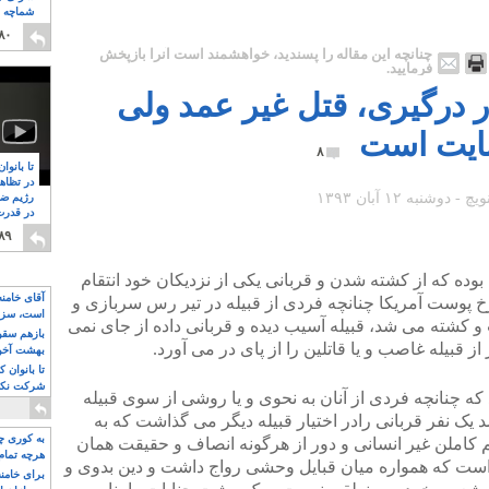
شماچه م
۸
۸۰
چنانچه این مقاله را پسندید، خواهشمند است آنرا بازپخش
فرمایید.
 درگیری، قتل غیر عمد ولی
ایت است
۸
تا بانوا
در تظاه
رژیم ضد
در قدرت
۸
۸۹
 بوده که از کشته شدن و قربانی یکی از نزدیکان خود انتقام
آقای خامن
خ پوست آمریکا چنانچه فردی از قبیله در تیر رس سربازی و
است، سزا
و کشته می شد، قبیله آسیب دیده و قربانی داده از جای نمی
تواند باشد؟
بازهم سقوط
از قبیله غاصب و یا قاتلین را از پای در می آورد.
بهشت آخون
تا بانوان 
شرکت نکنن
ه چنانچه فردی از آنان به نحوی و یا روشی از سوی قبیله
قدرت باقی
یک نفر قربانی رادر اختیار قبیله دیگر می گذاشت که به
به کوری چش
رسم کاملن غیر انسانی و دور از هرگونه انصاف و حقیقت همان
هرچه تمام
است که همواره میان قبایل وحشی رواج داشت و دین بدوی و
برای خامنه