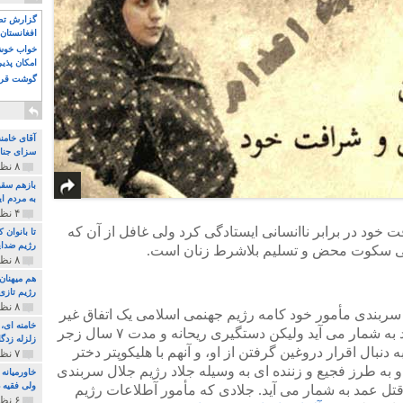
گزارش تصو
افغانستان 
خواب خوش و
امکان پذی
گوشت قرم
آقای خامن
سزای جنای
۸ نظر و ۱۸۰ پخش
بازهم سقو
به مردم ای
۴ نظر و ۹۷ پخش
 خود در برابر ناانسانی ایستادگی کرد ولی غافل از آن که
تا بانوان
رژیم ضدای
 سکوت محض و تسلیم بلاشرط زنان است.
۸ نظر و ۸۹ پخش
هم میهنان
رژیم تازی 
۸ نظر و ۲۱۹ پخش
سربندی مأمور خود کامه رژیم جهنمی اسلامی یک اتفاق غیر
پیش بینی شده و یک قتل سهو و غیر عمد به شمار می آید ولیکن دستگیری ریحانه و مدت ۷ سال زجر
زلزله زدگا
 دنبال اقرار دروغین گرفتن از او، و آنهم با هلیکوپتر دختر
۷ نظر و ۲۱۰ پخش
 و به طرز فجیع و زننده ای به وسیله جلاد رژیم جلال سربندی
خاورمیانه
ولی فقیه د
قتل عمد به شمار می آید. جلادی که مأمور آطلاعات رژیم
۶ نظر و ۱۵۷ پخش