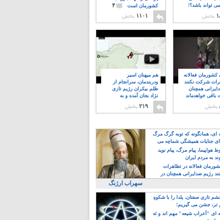
۴
ی تواند باشد؟!
کشورمان است
۱
پخش
۱۱۰۱
پخش
ن کشورمان فعالانه
هم میهنان اسیر
رات شرکت نکنند
ودربندمان، سرانجام از
ایرانی همچنان
ظلم بیکران رژیم تازی
 باقی خواهدماند
نژاد بجان آمده و به
۸
خبابانها ریختند
پخش
۲۱۹
پخش
ه ای، همانگونه که توبه گرگ مرگ
ی جنایات همیشگی شماچه می
!
 هواپیما، پیام مرگ، پیام نوید
د به مردم ایران
کشورمان فعالانه در تظاهرات
د رژیم ضدایرانی همچنان در
 خواهدماند
سهراب ارژنگ
م تازی صفتان، یلدا را با شکوهِ
 تر، جشن می گیریم!
 ای "اَعراب شیعه" مهم اند و نَه