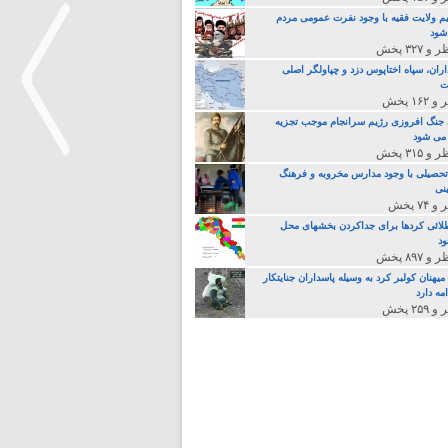
م ولایت فقیه با وجود نفرت عمومی مردم
 شود
اران، سپاه اختاپوس دزد و چپاولگر اصلی
ت
جنگ افروزی رژیم سرانجام موجب تجزیه
می شود
تحصیلی با وجود مدارس مخروبه و فرهنگ
نی
>
لائی کردها برای جداکردن بخشهای محل
د
یهنان کولبر کرد به وسیله پاسداران جنایتکار
مه دارد