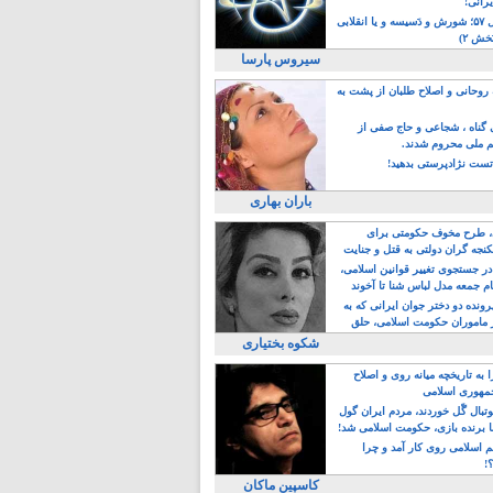
یرانی!
رویداد سال ۵۷؛ شورش و دَسیسه و یا انقلابی
خش ۲)
سیروس پارسا
روحانی و اصلاح طلبان از پشت به
ی گناه ، شجاعی و حاج صفی از
یم ملی محروم شدند.
ست نژادپرستی بدهید!
باران بهاری
طرح مخوف حکومتی برای
جه گران دولتی به قتل و جنایت
در جستجوی تغییر قوانین اسلامی،
ام جمعه مدل لباس شنا تا آخوند
مجنسگرا!
رونده دو دختر جوان ایرانی که به
 ماموران حکومت اسلامی، حلق
شکوه بختیاری
 به تاریخچه میانه روی و اصلاح
مهوری اسلامی
وتبال گًل خوردند، مردم ایران گول
ا برنده بازی، حکومت اسلامی شد!
م اسلامی روی کار آمد و چرا
؟!
کاسپین ماکان