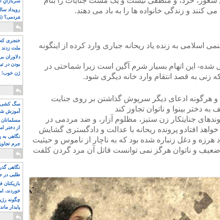
ین شعور، خرد، و منطقی نیست و یک مشت جنایات را بنام
سربازانِ ا
ی کنند و زندگی خانواده ها را به باد می دهند.
مَردمی؟ (بَ
خنجری که 
 اسلامی به زنده یاد ریحانه جباری وارد کرده از اینگونه
ملت زدند
دلاوران ب
بودن در ت
ول شده- این اتهام بسیار شرم آگین است زیرا شماحتی در
ژن خوب! ت
 که زنی به قصد انتقام وارد خانه دیگری شود.
رده و هرگونه ادعای دیگر سرپوش گذاشتن بر روی جنایت
سگ کشی، 
ه دختر بینوا و ناتوان تجاوز کند
آموزش شکن
دهای جنایتکار زن ستیز، مظلوم آزار، و ضد مردمی در
بیشتر
مسلمانان 
از دختر ام
خواهد افتادو پرونده ریحانه با عدالت و دادگستری گشایش
مسلمان ه
نگاهی به پ
رد هرزه و دغل زنباره شده بود که به ناچار از ناموس و حیثیت
جرم تجاوز
 ضعیف و ناتوان هرگز نمی توانست قاتل آن مرد گردن کلفت
آویز شدند!
نگاهی گذرا
طلبی در ج
بازیکنان ف
خوردند، ام
چگونه رژی
پایدار ماند