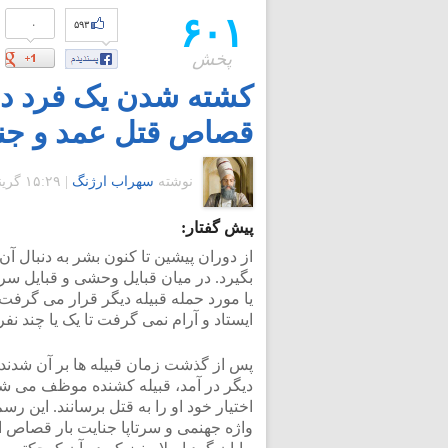
۶۰۱
۰
۵۹۳
پخش
کشته شدن یک فرد در
قصاص قتل عمد و جن
نوشته
سهراب ارژنگ
|
۱۵:۲۹ گرينويچ - دوشنبه ۱۲ آبان ۱۳۹۳
پیش گفتار:
از دوران پیشین تا کنون بشر به دنبال آن
بگیرد. در میان قبایل وحشی و قبایل سر
یا مورد حمله قبیله دیگر قرار می گرفت 
ایستاد و آرام نمی گرفت تا یک یا چند نفر 
پس از گذشت زمان قبیله ها بر آن شدند ک
دیگر در آمد، قبیله کشنده موظف می شد 
اختیار خود او را به قتل برسانند. این 
واژه جهنمی و سرتاپا جنایت بار قصاص 