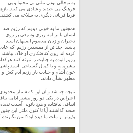
به توخالی بودن ملتی بی محتوا و بی
فرهنگ می خندند و شادی می کنند. بازه
فردا قربانی دیگری به سلاخه می کشند.
همچنین ما به خوبی دیدیم که رژیم ضد
انسان با برنامه ریزی وسیعی بر روی
دختران و زنان معصوم اصفهان اسید
پاشید چند تن از مفسدین رژیم که عاد
کرده اند روی کثافتکاری او خاک بپاشند 
رژیم آلوده به جنایت را تبرئه کنند هرکدا
بیشرمانه و با کمال گستاخی اسید پاشی 
خون آشآم و جنایت بار رژیم آدم کش و 
مطهر نشآن دادند.
نتیجه چه شد و آن این که شمار محدودی
اعتراض در یکی دو روز بیشتر ادامه نیاف
اتفاقی نیافتاده و هیچ بانویی آسیب ندیده
صحه گذاشتند آیا تا کنون ملتی این چنین 
پذیرتر از ملت ما دیده اید؟!.من نگارنده