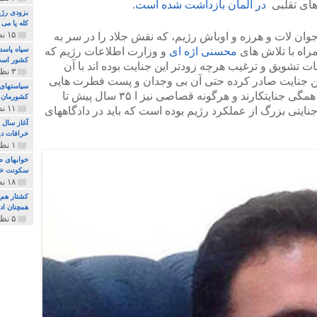
های تقلبی
در آلمان بازداشت شده است.
بزودی رژی
کله پا می
۱۵ نظر و ۳۲۷ پخش
جوان لات و هرزه و اوباش رژیم، که نقش جلاد را در سر به
مراه با تلاش های
محسنی اژه ای
و وزارت اطلاعات رژیم که
سپاه پاسد
کشور اس
 تشویق و ترغیب هرچه زودتر این جنایت بوده اند با آن
۳ نظر و ۱۶۲ پخش
ن جنایت صادر کرده حتی آن بی وجدان و پست فطرت هایی
سیاستهای 
که زمینه و وسیله اعدام را آماده کردند، همگی جنایتکارند و هرگونه قصاصی نیز ا ۳۵ سال پیش تا
کشورمان 
۱۱ نظر و ۳۱۵ پخش
ایتی بزرگ از عملکرد رژیم بوده است که باید در دادگاههای
آغاز سال 
خرافات دی
۱ نظر و ۷۴ پخش
خوابهای ط
سکونت خو
۱۸ نظر و ۸۹۷ پخش
کشتار هم م
همچنان ادا
۵ نظر و ۲۵۹ پخش