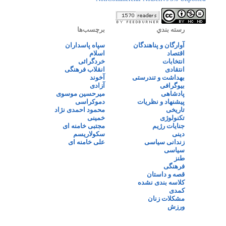
رسته بندي
برچسب‌ها
آوارگان و پناهندگان
سپاه پاسداران
اقتصاد
اسلام
انتخابات
خردگرائی
انتقادی
انقلاب فرهنگی
بهداشت و تندرستی
آخوند
بیوگرافی
آزادی
پادشاهی
میرحسین موسوی
پیشنهاد و نظریات
دموکراسی
تاریخی
محمود احمدی نژاد
تکنولوژی
خمینی
جنایات رژیم
مجتبی خامنه ای
دینی
سکولاریسم
زندانی سیاسی
علی خامنه ای
سیاسی
طنز
فرهنگی
قصه و داستان
کلاسه بندی نشده
کمدی
مشکلات زنان
ورزش