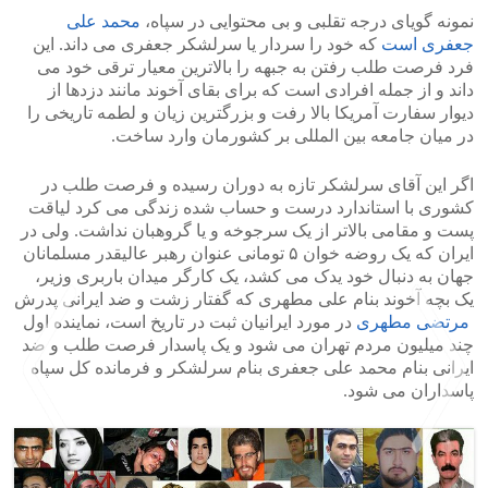
نمونه گویای درجه تقلبی و بی محتوایی در سپاه،
محمد علی
جعفری است
که خود را سردار یا سرلشکر جعفری می داند. این
فرد فرصت طلب رفتن به جبهه را بالاترین معیار ترقی خود می
داند و از جمله افرادی است که برای بقای آخوند مانند دزدها از
دیوار سفارت آمریکا بالا رفت و بزرگترین زیان و لطمه تاریخی را
در میان جامعه بین المللی بر کشورمان وارد ساخت.
اگر این آقای سرلشکر تازه به دوران رسیده و فرصت طلب در
کشوری با استاندارد درست و حساب شده زندگی می کرد لیاقت
پست و مقامی بالاتر از یک سرجوخه و یا گروهبان نداشت. ولی در
ایران که یک روضه خوان ۵ تومانی عنوان رهبر عالیقدر مسلمانان
جهان به دنبال خود یدک می کشد، یک کارگر میدان باربری وزیر،
یک بچه آخوند بنام علی مطهری که گفتار زشت و ضد ایرانی پدرش
مرتضی مطهری
در مورد ایرانیان ثبت در تاریخ است، نماینده اول
چند میلیون مردم تهران می شود و یک پاسدار فرصت طلب و ضد
ایرانی بنام محمد علی جعفری بنام سرلشکر و فرمانده کل سپاه
پاسداران می شود.