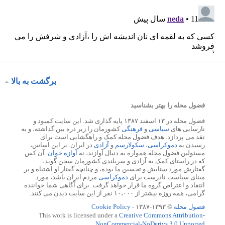
برگشت به بالا
فضول محله را بهتر بشناسید
فضول محله در ۱۳ اسفند ۱۳۸۷ پایه گذاری شد. این سایت کمبود و
نارسایی های
سیاسی
و
فرهنگی
کشورمان را زیر ذره بین گذاشته، و به
نقد می پردازد. هدف فضول محله کمک و راهگشایی است برای
رسیدن به
دموکراسی
،
سکولارسم
و
آزادی
در ایران. بر این اساس،
مسئولین فضول محله همواره به دنبال آوازند، نه
آوازه خوان
. آن کس
که در راستای کمک به آزادی و سربلندی کشورمان سخن گوید،
گفتارش مورد ستایش و تحسین ما بوده، و چنانچه گفتار او اشتباه و بر
مبنای سیاست نادرست برای
دموکراسی
مردم ایران باشد، مورد
انتقاد و اعتراض گروه ما قرار خواهد گرفت. برای آگاهی شما خواننده
گرامی، همه روزه بیشتر از ۱۰،۰۰۰ نفر از این سایت دیدن می کنند.
فضول محله
© ۱۳۹۳-۱۳۸۷ -
Cookie Policy
This work is licensed under a
Creative Commons Attribution-
NonCommercial-NoDerivs 3.0 Unported