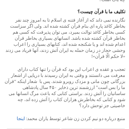
تکلیف ما با قرآن چیست؟
نگارنده نمی داند که از آغاز فتنه ی اسلام تا به امروز چند نفر
بخاطر کاغذ پاره ای بنام قرآن کشته شده اند. ولی اگر سزاست
کسی بخاطر کاغذ توالت بمیرد، می توان پذیرفت که کسی هم
بخاطر قرآن کشته شده باشد. انسانهای بسیاری بخاطر قرآن
اعدام شده اند و یا شکنجه شده اند، کتابهای بسیاری را اعراب
وحشی حجاز در زمان حمله به ایران آتش زدند، آنها فریاد می زدند
«لا حکم الّا قرآن»!
تعجب و عقده ی اعراب این بود که قرآن را تنها کتاب دارای
معرفت می دانستند و وقتی به ایران رسیدند با دریایی از اشعار
بزرگانی چون مانی و مزدک روبرو شدند. پس با شعار اینکه “قرآن
ما را بس است” ارزشمند ترین ذخایر ۴۵۰ سال پادشاهی
ساسانیان را آتش زدند. براستی کتابی که باعث مرگ انسانها می
شود و کتابی که بخاطرش هزاران کتاب را آتش زده اند، چه
خاصیتی جز توحش دارد؟
منبع درباره دو نیم کردن زن شاعر توسط یاران محمد:
اینجا