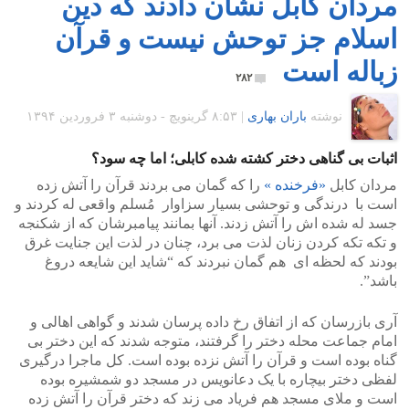
مردان کابل نشان دادند که دین
اسلام جز توحش نیست و قرآن
زباله است
۲۸۲
نوشته
باران بهاری
|
۸:۵۳ گرينويچ - دوشنبه ۳ فروردین ۱۳۹۴
اثبات بی گناهی دختر کشته شده کابلی؛ اما چه سود؟
مردان کابل
«فرخنده »
را که گمان می بردند قرآن را آتش زده
است با درندگی و توحشی بسیار سزاوار مُسلم واقعی له کردند و
جسد له شده اش را آتش زدند. آنها بمانند پیامبرشان که از شکنجه
و تکه تکه کردن زنان لذت می برد، چنان در لذت این جنایت غرق
بودند که لحظه ای هم گمان نبردند که “شاید این شایعه دروغ
باشد”.
آری بازرسان که از اتفاق رخ داده پرسان شدند و گواهی اهالی و
امام جماعت محله دختر را گرفتند، متوجه شدند که این دختر بی
گناه بوده است و قرآن را آتش نزده بوده است. کل ماجرا درگیری
لفظی دختر بیچاره با یک دعانویس در مسجد دو شمشیره بوده
است و ملای مسجد هم فریاد می زند که دختر قرآن را آتش زده