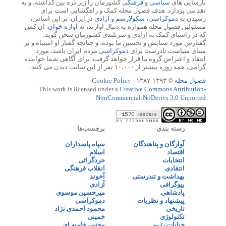
نارسایی های
سیاسی
و
فرهنگی
کشورمان را زیر ذره بین گذاشته، و به
نقد می پردازد. هدف فضول محله کمک و راهگشایی است برای
رسیدن به
دموکراسی
،
سکولارسم
و
آزادی
در ایران. بر این اساس،
مسئولین فضول محله همواره به دنبال آوازند، نه
آوازه خوان
. آن کس
که در راستای کمک به آزادی و سربلندی کشورمان سخن گوید،
گفتارش مورد ستایش و تحسین ما بوده، و چنانچه گفتار او اشتباه و بر
مبنای سیاست نادرست برای
دموکراسی
مردم ایران باشد، مورد
انتقاد و اعتراض گروه ما قرار خواهد گرفت. برای آگاهی شما خواننده
گرامی، همه روزه بیشتر از ۱۰،۰۰۰ نفر از این سایت دیدن می کنند.
فضول محله
© ۱۳۹۳-۱۳۸۷ -
Cookie Policy
This work is licensed under a
Creative Commons Attribution-
NonCommercial-NoDerivs 3.0 Unported
رسته بندي
برچسب‌ها
آوارگان و پناهندگان
سپاه پاسداران
اقتصاد
اسلام
انتخابات
خردگرائی
انتقادی
انقلاب فرهنگی
بهداشت و تندرستی
آخوند
بیوگرافی
آزادی
پادشاهی
میرحسین موسوی
پیشنهاد و نظریات
دموکراسی
تاریخی
محمود احمدی نژاد
تکنولوژی
خمینی
جنایات رژیم
مجتبی خامنه ای