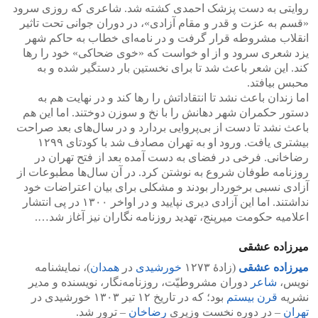
روایتی به دست پزشک احمدی کشته شد. شاعری که روزی سرود
«قسم به عزت و قدر و مقام آزادی»، در دوران جوانی تحت تاثیر
انقلاب مشروطه قرار گرفت و در نامه‌ای خطاب به حاکم شهر
یزد شعری سرود و از او خواست که «خوی ضحاکی» خود را‌‌ رها
کند. این شعر باعث شد تا برای نخستین بار دستگیر شده و به
محبس بیافتد.
اما زندان باعث نشد تا انتقاداتش را‌‌ رها کند و در ‌‌نهایت هم به
دستور حکمران شهر دهانش را با نخ و سوزن دوختند. اما این هم
باعث نشد تا دست از بی‌پروایی بردارد و در سال‌های بعد صراحت
بیشتری یافت. ورود او به تهران مصادف شد با کودتای ۱۲۹۹
رضاخانی. فرخی در فضای به دست آمده بعد از فتح تهران در
روزنامه طوفان شروع به نوشتن کرد. در آن سال‌ها مطبوعات از
آزادی نسبی برخوردار بودند و مشکلی برای بیان اعتراضات خود
نداشتند. اما این آزادی دیری نپایید و در اواخر ۱۳۰۰ در پی انتشار
اعلامیه حکومت میرپنج، تهدید روزنامه ‌نگاران نیز آغاز شد….
میرزاده عشقی
میرزاده عشقی
(زادهٔ ۱۲۷۳
خورشیدی
در
همدان
)، نمایشنامه
نویس،
شاعر
دوران مشروطیّت، روزنامه‌نگار، نویسنده و مدیر
نشریه
قرن بیستم
بود؛ که در تاریخ ۱۲ تیر ۱۳۰۳ خورشیدی در
تهران
– در دوره نخست وزیری
رضاخان
– ترور شد.