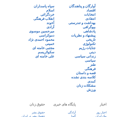
آوارگان و پناهندگان
سپاه پاسداران
اقتصاد
اسلام
انتخابات
خردگرائی
انتقادی
انقلاب فرهنگی
بهداشت و تندرستی
آخوند
بیوگرافی
آزادی
پادشاهی
میرحسین موسوی
پیشنهاد و نظریات
دموکراسی
تاریخی
محمود احمدی نژاد
تکنولوژی
خمینی
جنایات رژیم
مجتبی خامنه ای
دینی
سکولاریسم
زندانی سیاسی
علی خامنه ای
سیاسی
طنز
فرهنگی
قصه و داستان
کلاسه بندی نشده
کمدی
مشکلات زنان
ورزش
اخبار
پایگاه های خبری
حقوق زنان
اخبار روز
آزادگی
حقوق بشر
پيک ايران
گویا
حقوق بشر در ایران