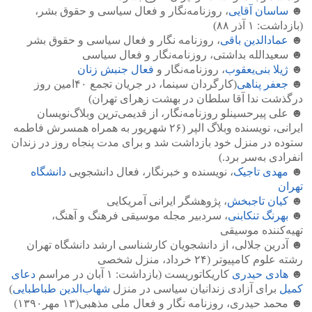
☻
ساسان آقایی
، روزنامه‌نگار و فعال سیاسی و حقوق بشر،
(بازداشت: ۱ آذر ۸۸)
☻
عمادالدین باقی
، روزنامه نگار و فعال سیاسی و حقوق بشر
☻ سعیدالله بداشتی، روزنامه‌نگار و فعال سیاسی
☻
ژیلا بنی‌یعقوب
، روزنامه‌نگار و
فعال جنبش زنان
☻
جعفر پناهی
(کارگردان سینما، در جریان تجمع ۴۰امین روز
درگذشت ندا آقا سلطان در بهشت زهرای تهران)
☻ علی پیرحسینلو روزنامه‌نگار، از قدیمی‌ترین وبلاگ‌نویسان
ایرانی، نویسنده وبلاگ الپر (۲۶ شهریور به همراه همسرش فاطمه
ستوده در منزل خود بازداشت شد و برای مدت پنجاه روز در زندان
انفرادی به‌سر برد.)
☻
مهدی تاجیک
، نویسنده و خبرنگار، فعال دانشجویی
دانشگاه
تهران
☻
کیان تاجبخش
، پژوهشگر ایرانی آمریکایی
☻
بهرنگ تنکابنی
، سردبیر مجله موسیقی فرهنگ و آهنگ،
تهیه‌کننده موسیقی
☻ آدرین جلالی، از دانشجویان کارشناسی ارشد دانشگاه تهران
رشته علوم کامپیوتر (۲۴ خرداد، منزل شخصی
☻
هادی حیدری
کاریکاتوریست (بازداشت: ۱ آبان در مراسم
دعای
کمیل
برای آزادی زندانیان سیاسی در منزل
شهاب‌الدین طباطبایی
)
☻ محمد حیدری، روزنامه نگار و فعال ملی مذهبی(۱۳ مهر۱۳۹۰)