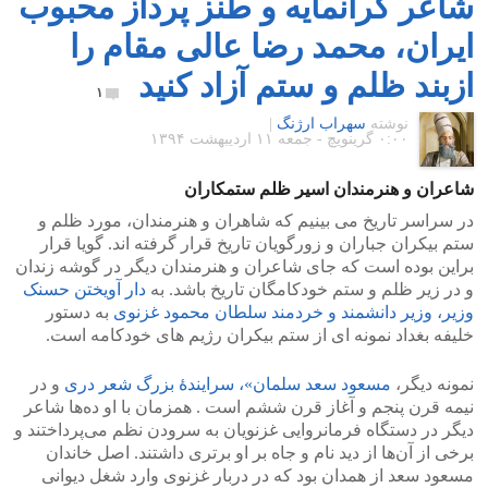
شاعر گرانمایه و طنز پرداز محبوب
ایران، محمد رضا عالی مقام را
ازبند ظلم و ستم آزاد کنید
۱
نوشته
سهراب ارژنگ
|
۰:۰۰ گرينويچ - جمعه ۱۱ اردیبهشت ۱۳۹۴
شاعران و هنرمندان اسیر ظلم ستمکاران
در سراسر تاریخ می بینیم که شاهران و هنرمندان، مورد ظلم و
ستم بیکران جباران و زورگویان تاریخ قرار گرفته اند. گویا قرار
براین بوده است که جای شاعران و هنرمندان دیگر در گوشه زندان
و در زیر ظلم و ستم خودکامگان تاریخ باشد. به
دار آویختن حسنک
وزیر، وزیر دانشمند و خردمند سلطان م‍‍‍‍‍حمود غزنوی
به دستور
خلیفه بغداد نمونه ای از ستم بیکران رژیم های خودکامه است.
نمونه دیگر،
مسعود سعد سلمان»، سرایندهٔ بزرگ شعر دری
و در
نیمه قرن پنجم و آغاز قرن ششم است . همزمان با او ده‌ها شاعر
دیگر در دستگاه فرمانروایی غزنویان به سرودن نظم می‌پرداختند و
برخی از آن‌ها از دید نام و جاه بر او برتری داشتند. اصل خاندان
مسعود سعد از همدان بود که در دربار غزنوی وارد شغل دیوانی