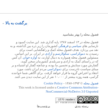
برگشت به بالا
فضول محله را بهتر بشناسید
فضول محله در ۱۳ اسفند ۱۳۸۷ پایه گذاری شد. این سایت کمبود و
نارسایی های
سیاسی
و
فرهنگی
کشورمان را زیر ذره بین گذاشته، و به
نقد می پردازد. هدف فضول محله کمک و راهگشایی است برای
رسیدن به
دموکراسی
،
سکولارسم
و
آزادی
در ایران. بر این اساس،
مسئولین فضول محله همواره به دنبال آوازند، نه
آوازه خوان
. آن کس
که در راستای کمک به آزادی و سربلندی کشورمان سخن گوید،
گفتارش مورد ستایش و تحسین ما بوده، و چنانچه گفتار او اشتباه و بر
مبنای سیاست نادرست برای
دموکراسی
مردم ایران باشد، مورد
انتقاد و اعتراض گروه ما قرار خواهد گرفت. برای آگاهی شما خواننده
گرامی، همه روزه بیشتر از ۱۰،۰۰۰ نفر از این سایت دیدن می کنند.
فضول محله
© ۱۳۹۳-۱۳۸۷ -
Cookie Policy
This work is licensed under a
Creative Commons Attribution-
NonCommercial-NoDerivs 3.0 Unported
رسته بندي
برچسب‌ها