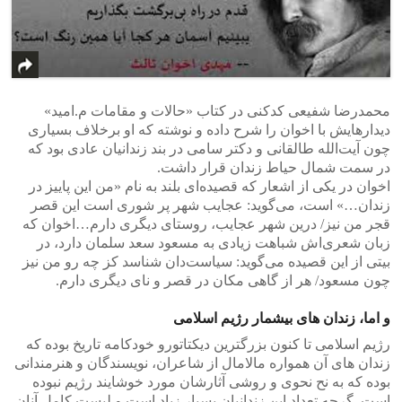
محمدرضا شفیعی کدکنی در کتاب «حالات و مقامات م.امید»
دیدار‌هایش با اخوان را شرح داده و نوشته که او برخلاف بسیاری
چون آیت‌الله طالقانی و دکتر سامی در بند زندانیان عادی بود که
در سمت شمال حیاط زندان قرار داشت.
اخوان در یکی از اشعار که قصیده‌ای بلند به نام «من این پاییز در
زندان…» است، می‌گوید: عجایب شهر پر شوری است این قصر
قجر من نیز/ درین شهر عجایب، روستای دیگری دارم…اخوان که
زبان شعری‌اش شباهت زیادی به مسعود سعد سلمان دارد، در
بیتی از این قصیده می‌گوید: سیاست‌دان شناسد کز چه رو من نیز
چون مسعود/ هر از گاهی مکان در قصر و نای دیگری دارم.
و اما، زندان های بیشمار رژیم اسلامی
رژیم اسلامی تا کنون بزرگترین دیکتاتورو خودکامه تاریخ بوده که
زندان های آن همواره مالامال از شاعران، نویسندگان و هنرمندانی
بوده که به نح نحوی و روشی آثارشان مورد خوشایند رژیم نبوده
است. گرچه تعداد این زندانیان بسیار زیاد است و لیست کامل آنان