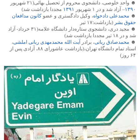
☻ واحد خلوصی، دانشجوی محروم از تحصیل بهائی(۲۱ شهریور
۱۳۹۰
– آزاد شد و در ۱ شهریور
۱۳۹۱
مجددا بازداشت شد)
☻
محمدعلی دادخواه
، وکیل دادگستری و عضو
کانون مدافعان
حقوق بشر
(بازداشت:۱۷ تیر
☻ مجید دری، دانشجوی ستاره‌دار دانشگاه علامه(۳۱ خرداد- آزاد
شد و در ۱۸ تیر مجددا بازداشت شد)
☻
محمدصادق ربانی
، برادر
آیت الله محمدمهدی ربانی املشی
،
استاد تمام دانشگاه تهران،(بازداشت عاشورای ۸۸، آزادی پس از
۶۴ روز)