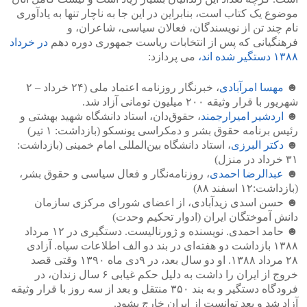
موضوع یک کتاب است، بنابراین در این جا به ناچار تنها به یادآوری
نام چند تن از نویسندگان، فعالان سیاسی، شاعران، و
فرهنگیانی که پس از انتخابات ریاست جمهوری دوره دهم
در خرداد
۱۳۸۸ دستگیر شده اند،
می پردازد:
☻
مهسا امرآبادی
، خبرنگار روزنامه اعتماد ملی (۲۴ خرداد – ۲
شهریور با قرار وثیقه ۲۰۰ میلیون تومانی آزاد شد.
☻
اردشیر امیرارجمند
، حقوق‌دان، استاد دانشگاه شهید بهشتی و
رئیس برنامه حقوق بشر و دمکراسی یونسکو (بازداشت: ۱ تیر)
☻
دکتر البرزی
، استاد دانشگاه بین‌المللی امام خمینی (بازداشت:
۳۱ خرداد در منزل)
☻
عبدالرضا احمدی
، روزنامه‌نگار و فعال سیاسی و حقوق بشر،
(بازداشت:۱۲ اسفند ۸۸)
☻ حسن اسدی زیدآبادی، از اعضای شورای مرکزی سازمان
دانش آموختگان ایران (ادوار تحکیم وحدت)
☻ حامد احمدی. نویسنده و ژورنالیست. دستگیری در ۱۲ مرداد
۱۳۸۸ بازداشت دو هفته‌ای در بند دو الف اطلاعات سپاه. آزادی
۲۸ مرداد ۱۳۸۸. او دو سال بعد، در ۹دی ماه ۱۳۹۰ وقتی قصد
خروج از ایران را داشت به دلیل حکم غیابی ۶ سال زندان، در
فرودگاه دستگیر و به بند ۳۵۰ منتقل و بعد از سه روز با قرار وثیقه
آزاد شد و بعد توانست از ایران خارج بشود.