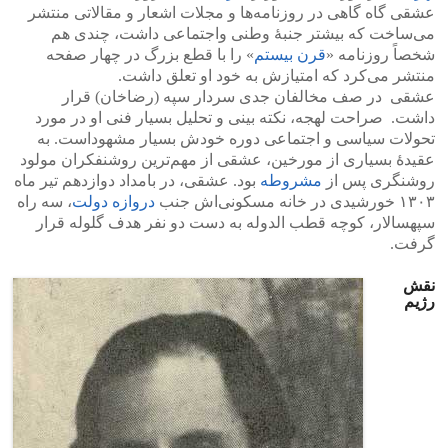
عشقی گاه گاهی در روزنامه‌ها و مجلات اشعار و مقالاتی منتشر
می‌ساخت که بیشتر جنبهٔ وطنی واجتماعی داشت، چندی هم
شخصاً روزنامه «
قرن بیستم
» را با قطع بزرگ در چهار صفحه
منتشر می‌کرد که امتیازش به خود او تعلق داشت.
عشقی در صف مخالفان جدی سردار سپه (رضاخان) قرار
داشت. صراحت لهجه، نکته‌ بینی و تحلیل بسیار فنی او در مورد
تحولات سیاسی و اجتماعی دوره خودش بسیار مشهوداست. به
عقیدهٔ بسیاری از مورخین، عشقی از مهم‌ترین روشنفکران مولود
روشنگری پس از
مشروطه
بود. عشقی، در بامداد دوازدهم تیر ماه
۱۳۰۳ خورشیدی در خانه مسکونی‌اش جنب
دروازه دولت
، سه راه
سپهسالار، کوچه قطب الدوله به دست دو نفر هدف گلوله قرار
گرفت.
نقش
رژیم