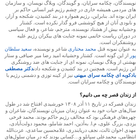
نویسندگان، چکامه سرایان، و گویندگان، وبلاگ نویسان، و سازمان
های مردمی همیشه خاری در چشم رژیم غیر انسانی حاکم بر
ایران بوده اند. بنابراین، رژیم همواره در بند کشیدن، شکنجه و آزار،
و نابودی آنان از هیچ کوششی فرو گذار نکرده است. کشتار
وحشیانه بیش از هشتاد نویسنده، مترجم، شاعر، و فعال سیاسی
در دوران ریاست خاتمی نمونه جنایت های بیکران رژیم علیه
روشنفکران است.
به عنوان نمونه قتل
محمد مختاری
شاعر و نویسنده،
سعید سلطان
پور
از این گونه است. کشتار وحشیانه امید رضا میر صیافی و ستار
بهشتی از وبلاگ نویسان، نمونه ای از جنایت های ضد روشنگری
این رژیم است. همچنین در بند کشیدن و شکنجه دادن
دکتر مصطفی
بادکوبه ای چکامه سرای میهنی
نیز از کینه توزی و دشمنی رژیم با
نویسندگان و چکامه سرایان است.
از زندان قصر چه می دانیم؟
زندان قصرکه در تاریخ ۱۱ آذر ۱۳۰۸ خورشیدی افتتاح شد در طول
سال‌های حیات خود به عنوان زندان میزبان نویسندگان، شاعران و
چهره‌های فرهنگی بود که مخالف رژیم حاکم بودند. محمد فرخی
یزدی، بزرگ علوی، م.ا. به‌آذین، احمد شاملو، محمود دولت‌آبادی،
مهدی اخوان ثالث، نجف دریابندری، غلامحسین ساعدی، عزت‌الله
انتظامی، محمدعلی سپانلو و…کسانی بودند که در میان سلول‌های