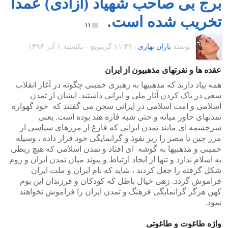
برج بی صاحب شهیاد (آزادی) عمداً
تخریب شده است.
۱۱
نوشته
باران بهاری
|
۱۱:۴۹ گرينويچ - یکشنبه ۱ آذر ۱۳۹۴
عقده ها و نفرتهای مذهبیون از ایران
همه بیاد دارند که مذهبیها به رهبری خمینی چگونه در آغاز انقلاب
سعی در پاک کردن آثار ملی و ایرانی داشتند. ایشان از تمدن
اسلامی و امت اسلامی در ایرانی سخن می گفتند که خود گهواره
تمدنهای خاور میانه و حتی شبه قاره هند بوده است. یعنی
سرچشمه ای مانند تمدن ایرانی که فارغ از مرزهای سیاسی از
مرز چین تا مصر را زیر نفوذ و گرانمایگی خود قرار داده ، وسیله
خمینی و مذهبیها به گوشه ای افتاد و تمدن اسلامی که هیچ ربطی
به اسلام ندارد و تنها از ایجاد ارتباط و پیوند میان تمدن ایران و روم
شکل گرفته را جعل کردند ، شاید که نام ایران و ملت ایران
فراموش گردد. زهی خیال باطل که کودکان و فرزندان این بوم
کهن هرگز گرانمایگی فرهنگ و تمدن ایران را فراموش نخواهند
نمود.
واژه طاغوت و طاغوتی