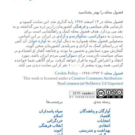
فضول محله را بهتر بشناسید
فضول محله در ۱۳ اسفند ۱۳۸۷ پایه گذاری شد. این سایت کمبود و
نارسایی های
سیاسی
و
فرهنگی
کشورمان را زیر ذره بین گذاشته، و به
نقد می پردازد. هدف فضول محله کمک و راهگشایی است برای
رسیدن به
دموکراسی
،
سکولارسم
و
آزادی
در ایران. بر این اساس،
مسئولین فضول محله همواره به دنبال آوازند، نه
آوازه خوان
. آن کس
که در راستای کمک به آزادی و سربلندی کشورمان سخن گوید،
گفتارش مورد ستایش و تحسین ما بوده، و چنانچه گفتار او اشتباه و بر
مبنای سیاست نادرست برای
دموکراسی
مردم ایران باشد، مورد
انتقاد و اعتراض گروه ما قرار خواهد گرفت. برای آگاهی شما خواننده
گرامی، همه روزه بیشتر از ۱۰،۰۰۰ نفر از این سایت دیدن می کنند.
فضول محله
© ۱۳۹۳-۱۳۸۷ -
Cookie Policy
This work is licensed under a
Creative Commons Attribution-
NonCommercial-NoDerivs 3.0 Unported
رسته بندي
برچسب‌ها
آوارگان و پناهندگان
سپاه پاسداران
اقتصاد
اسلام
انتخابات
خردگرائی
انتقادی
انقلاب فرهنگی
بهداشت و تندرستی
آخوند