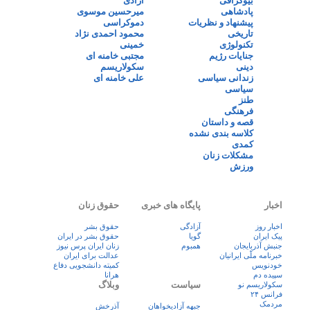
بیوگرافی
آزادی
پادشاهی
میرحسین موسوی
پیشنهاد و نظریات
دموکراسی
تاریخی
محمود احمدی نژاد
تکنولوژی
خمینی
جنایات رژیم
مجتبی خامنه ای
دینی
سکولاریسم
زندانی سیاسی
علی خامنه ای
سیاسی
طنز
فرهنگی
قصه و داستان
کلاسه بندی نشده
کمدی
مشکلات زنان
ورزش
اخبار
پایگاه های خبری
حقوق زنان
اخبار روز
آزادگی
حقوق بشر
پيک ايران
گویا
حقوق بشر در ایران
جنبش آذربایجان
همبوم
زنان ايران پرس نيوز
خبرنامه ملّی ایرانیان
عدالت برای ایران
خودنویس
کمیته دانشجویی دفاع
سپیده دم
هرانا
سیاست
وبلاگ
سکولاریسم نو
فرانس ۲۴
مردمک
جبهه آزادیخواهان
آذرخش