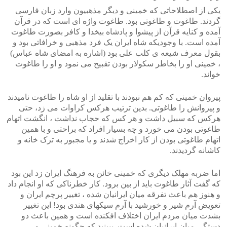
یکی از اصطلاحاتی که خمینی و دیگر مذهبیون وارد زبان فارسی
گردند. طاغوت و طاغوتی بود. طاغوت واژه ای است که در قرآن
آمده و کنایه قرآن از پیشوا و پادشاه بیخدا و کافر بصورت طاغوت
آمده است. با وجودیکه شاه ایران یک فرد مذهبی و خرافاتی بود و
بقول معرف شیعه ی کلب علی بود (اشاره به امضای شاه عباس)
، خمینی او را بخاطر سکولار بودن تقبیح می نمود و او را طاغوت
خواند.
پیروان خمینی که کم هم نبودند با تقلید از او شاه را طاغوت نامیدند
و پیروانش را طاغوتی. بدین ترتیب هرکس کراوات می زد، حتی
هرکس که سبیل داشت و هر کس که حجاب نداشت ، انگشت اتهام
طاغوتی بودن می خورد و چه بسیار افراد که براحتی و با همین
اتهام طاغوتی بودن از کار اخراج شدند و یا مجبور به ترک خانه و
کاشانه گردیدند.
اما ضربه مهلک دیگری که خمینی خائن به فرهنگ ایران زد این بود
که گفت آثار طاغوت باید از بین برود. کار خطرناکی که او انجام داد
و هنوز هم باعث تفرقه میان ایرانیان شده ، تغییر پرچم ایران و
تعویض آرم شیر و خورشید با آرم سیکهای هندی بود! این تغییر
بشدت میان مردم ایران اختلاف افکنده است و همین باعث دو
دستگی میان ایرانیان شده است. ببینید که چگونه خمینی و