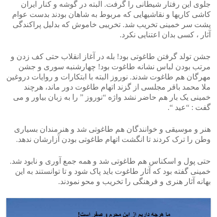
جلوی این رفتار شیطانی را گرفت. البته در گوشه و کنار ایران
کاشی کاریها و نقاشیهایی که مربوط به شاهان بودند بدست عوام
پشت سر خمینی تخریب شد. تخریبی خاموش که بدلیل پراکندگی
آثار ، کسی بدان اعتنایی نکرد.
جشن تولد گرفتن طاغوتی بود! بله در آغاز انقلاب حتی کف زدن و
مرتب بودن لباس نشانه طاغوت بود! چهارشنبه سوری و جشن
مهرگان هم طاغوت شدند. نوروز البته با ابتکارات و روایات دروغین
ملا محمد باقر مجلسی از گزند اتهام طاغوت دور ماند، هرچند
خمینی یک بار هم حاضر نشد واژه “نوروز ” را به زبان بیاور و می
گفت : “عید “.
هنر و موسیقی و خوانندگان هم طاغوتی شد و هنرمندان بسیاری
وطن را ترک کردند تا انگشت اتهام طاغوتی بودن آزارشان ندهد.
حتی پول و اسکناس هم طاغوتی شد و همه جمع آوری و نابود شد.
خمینی گفته بود که آثار طاغوت باید پاک شود و تا توانستند به این
بهانه آثار هنری و فرهنگی را تخریب و محو نمودند.