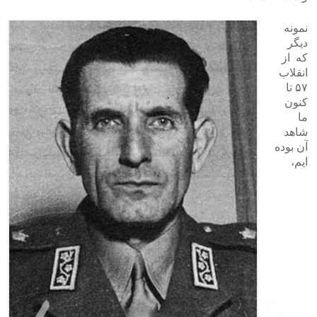
نمونه
دیگر
که از
انقلاب
۵۷ تا
کنون
ما
شاهد
آن بوده
ایم،