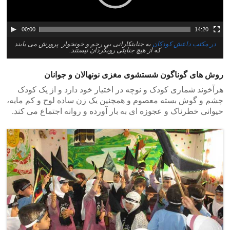
00:00
14:20
در مکتب داعش کودکان
به جنایتکارانی بی رحم و خونخوار پرورش می یابند
که از هیچ جنایتی رویگردان نیستند.
روش های گوناگون شستشوی مغزی نونهالان و جوانان
هرآخوند شماری کودک و نوچه در اختیار خود دارد و از یک کودک
چشم و گوش بسته معصوم و همچنین یک زن ساده لوح و کم مایه،
حیوانی خطرناک و عجوزه ای به بار آورده و روانه اجتماع می کند.