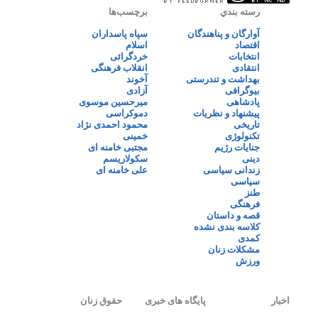
رسته بندي
برچسب‌ها
آوارگان و پناهندگان
سپاه پاسداران
اقتصاد
اسلام
انتخابات
خردگرائی
انتقادی
انقلاب فرهنگی
بهداشت و تندرستی
آخوند
بیوگرافی
آزادی
پادشاهی
میرحسین موسوی
پیشنهاد و نظریات
دموکراسی
تاریخی
محمود احمدی نژاد
تکنولوژی
خمینی
جنایات رژیم
مجتبی خامنه ای
دینی
سکولاریسم
زندانی سیاسی
علی خامنه ای
سیاسی
طنز
فرهنگی
قصه و داستان
کلاسه بندی نشده
کمدی
مشکلات زنان
ورزش
اخبار
پایگاه های خبری
حقوق زنان