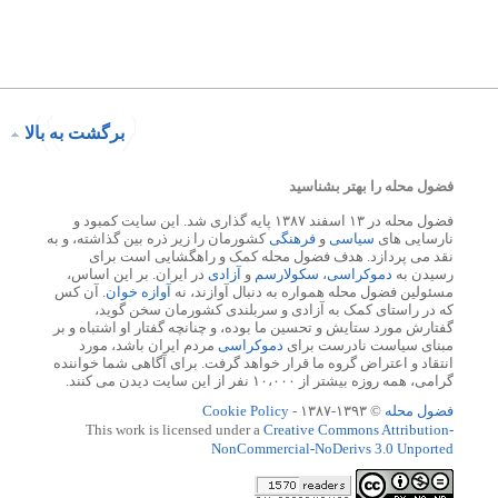
برگشت به بالا
فضول محله را بهتر بشناسید
فضول محله در ۱۳ اسفند ۱۳۸۷ پایه گذاری شد. این سایت کمبود و
نارسایی های
سیاسی
و
فرهنگی
کشورمان را زیر ذره بین گذاشته، و به
نقد می پردازد. هدف فضول محله کمک و راهگشایی است برای
رسیدن به
دموکراسی
،
سکولارسم
و
آزادی
در ایران. بر این اساس،
مسئولین فضول محله همواره به دنبال آوازند، نه
آوازه خوان
. آن کس
که در راستای کمک به آزادی و سربلندی کشورمان سخن گوید،
گفتارش مورد ستایش و تحسین ما بوده، و چنانچه گفتار او اشتباه و بر
مبنای سیاست نادرست برای
دموکراسی
مردم ایران باشد، مورد
انتقاد و اعتراض گروه ما قرار خواهد گرفت. برای آگاهی شما خواننده
گرامی، همه روزه بیشتر از ۱۰،۰۰۰ نفر از این سایت دیدن می کنند.
فضول محله
© ۱۳۹۳-۱۳۸۷ -
Cookie Policy
This work is licensed under a
Creative Commons Attribution-
NonCommercial-NoDerivs 3.0 Unported