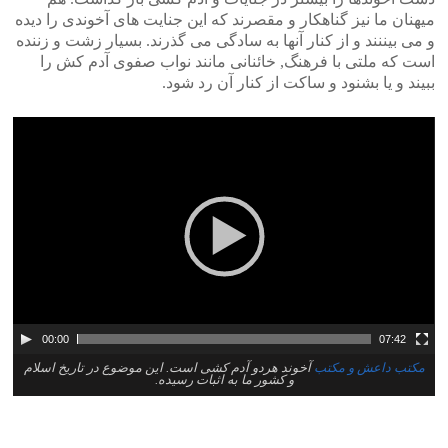
میهنان ما نیز گناهکار و مقصرند که این جنایت های آخوندی را دیده
و می بیننند و از کنار آنها به سادگی می گذرند. بسیار زشت و زننده
است که ملتی با فرهنگ, خائنانی مانند نواب صفوی آدم کش را
ببیند و یا بشنود و ساکت از کنار آن رد شود.
00:00
07:42
مکتب داعش و مکتب
آخوند هردو آدم کشی است. این موضوع در تاریخ اسلام
و کشور ما به اثبات رسیده.