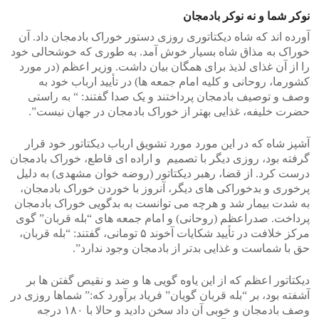
نوکر شما و نه نوکر بادمجان
آورده اند که شاه دیکتاتوری روزی دستور خوراک بادمجان داد. آن
خوراک به مذاق شاه بسیار خوش آمد. به طوری که خوشحالی خود
را از آن غذای لذیذ برای همگان بیان داشت. وزیر اعظم (در مورد
کشورما، روحانی و کلیه امام جمعه ها) در تأیید ارباب خود به
وصف و توصیف بادمجان پرداختند و یک صدا گفتند: “ به راستی
حضرت خلیفه، غذایی بهتر از خوراک بادمجان در جهان نیست”.
آشپز شاه که در این مورد مورد تشویق ارباب دیکتاتور خود قرار
گرفته بود، روزی دیگر با تصمیم و اراده ای قاطع، خوراک بادمجان
درست کرد. از قضا، رهبر دیکتاتور (روضه خوان مشهدی) به دلیل
پرخوری و بدخوراکی های دیگر، آنروز با خوردن خوراک بادمجان،
به شدت بیمار شد و هرچه می توانست به بدگویی خوراک بادمجان
پرداخت. صدراعظم (روحانی) و امام جمعه های “بله قربان” گوی
مرکز خلافت در تأیید شکایات آخوند ۵ تومانی، گفتند: “بله قربان،
حق با شماست و غذایی بدتر از بادمجان وجود ندارد”.
دیکتاتور اعظم که از این یاوه گویی ها و ضد و نقیص گفتن ها بر
آشفته بود، بر “بله قربان گویان” فریاد برآورد که:” شماها روزی در
وصف بادمجان و خوبی آن داد سخن دادید و حالا با ۱۸۰ درجه