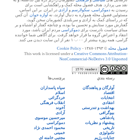
نقد می پردازد. هدف فضول محله کمک و راهگشایی است برای
رسیدن به
دموکراسی
،
سکولارسم
و
آزادی
در ایران. بر این اساس،
مسئولین فضول محله همواره به دنبال آوازند، نه
آوازه خوان
. آن کس
که در راستای کمک به آزادی و سربلندی کشورمان سخن گوید،
گفتارش مورد ستایش و تحسین ما بوده، و چنانچه گفتار او اشتباه و بر
مبنای سیاست نادرست برای
دموکراسی
مردم ایران باشد، مورد
انتقاد و اعتراض گروه ما قرار خواهد گرفت. برای آگاهی شما خواننده
گرامی، همه روزه بیشتر از ۱۰،۰۰۰ نفر از این سایت دیدن می کنند.
فضول محله
© ۱۳۹۳-۱۳۸۷ -
Cookie Policy
This work is licensed under a
Creative Commons Attribution-
NonCommercial-NoDerivs 3.0 Unported
رسته بندي
برچسب‌ها
آوارگان و پناهندگان
سپاه پاسداران
اقتصاد
اسلام
انتخابات
خردگرائی
انتقادی
انقلاب فرهنگی
بهداشت و تندرستی
آخوند
بیوگرافی
آزادی
پادشاهی
میرحسین موسوی
پیشنهاد و نظریات
دموکراسی
تاریخی
محمود احمدی نژاد
تکنولوژی
خمینی
جنایات رژیم
مجتبی خامنه ای