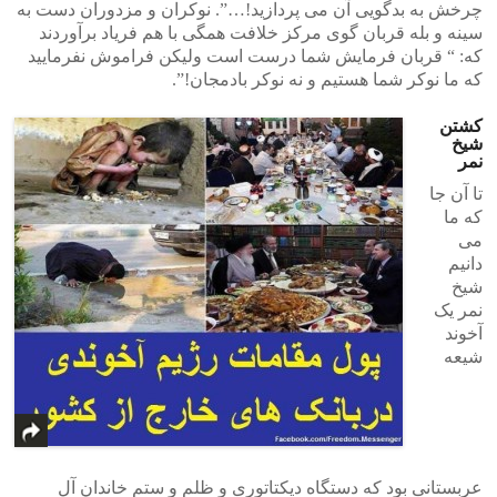
چرخش به بدگویی آن می پردازید!…”. نوکران و مزدوران دست به
سینه و بله قربان گوی مرکز خلافت همگی با هم فریاد برآوردند
که: “ قربان فرمایش شما درست است ولیکن فراموش نفرمایید
که ما نوکر شما هستیم و نه نوکر بادمجان!”.
کشتن
شیخ
نمر
تا آن جا
که ما
می
دانیم
شیخ
نمر یک
آخوند
شیعه
عربستانی بود که دستگاه دیکتاتوری و ظلم و ستم خاندان آل