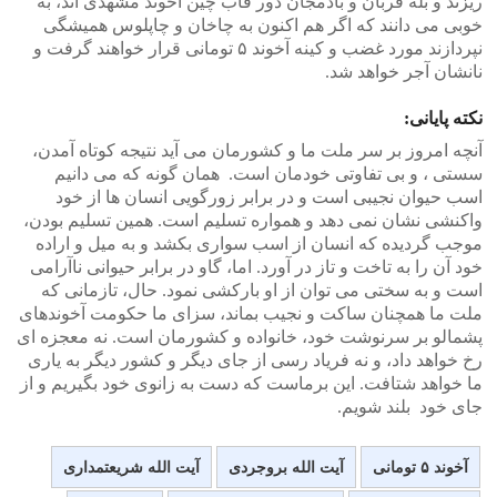
ریزند و بله قربان و بادمجان دور قاب چین آخوند مشهدی اند، به
خوبی می دانند که اگر هم اکنون به چاخان و چاپلوس همیشگی
نپردازند مورد غضب و کینه آخوند ۵ تومانی قرار خواهند گرفت و
نانشان آجر خواهد شد.
نکته پایانی:
آنچه امروز بر سر ملت ما و کشورمان می آید نتیجه کوتاه آمدن،
سستی ، و بی تفاوتی خودمان است. همان گونه که می دانیم
اسب حیوان نجیبی است و در برابر زورگویی انسان ها از خود
واکنشی نشان نمی دهد و همواره تسلیم است. همین تسلیم بودن،
موجب گردیده که انسان از اسب سواری بکشد و به میل و اراده
خود آن را به تاخت و تاز در آورد. اما، گاو در برابر حیوانی ناآرامی
است و به سختی می توان از او بارکشی نمود. حال، تازمانی که
ملت ما همچنان ساکت و نجیب بماند، سزای ما حکومت آخوندهای
پشمالو بر سرنوشت خود، خانواده و کشورمان است. نه معجزه ای
رخ خواهد داد، و نه فریاد رسی از جای دیگر و کشور دیگر به یاری
ما خواهد شتافت. این برماست که دست به زانوی خود بگیریم و از
جای خود بلند شویم.
آخوند ۵ تومانی
آیت الله بروجردی
آیت الله شریعتمداری