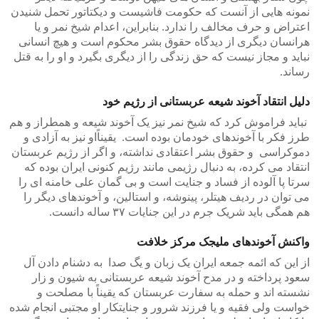
نمونه هایی از آنست که حکومت فاشیست و دیکتاتور تحمل شنیدن
اعتراض و حرف مخالف را ندارد. بنابراین، اعدام شیخ نمر و یا
هرانسان دیگری از دیدگاه حقوق بشر محکوم است و هیچ انسانی
نباید و مجاز نیست که حق زندگی را از دیگری بگیرد و او را به قتل
رساند.
دلیل انتقاد آخوند شیعه عربستانی از رژیم خود
نباید فراموش کرد که شیخ نمر نیز یک آخوند شیعه و همطراز و هم
طرز فکر با آخوندهای خودمان بوده است. یقیناًاو نیز به آزادی و
دموکراسی و حقوق بشر اعتقادی نداشته، و اگر از رژیم عربستان
انتقاد می کرده، به دنبال رژیمی مانند رژیم کنونی ایران بوده که
سرتا پا آلوده از فساد و جنایت است و بی گمان علی خامنه ای را
می توان در ردیف هیتلر، پینوشه، و استالین، و آخوندهای دیگر را
هم همگی باید شریک جرم در این جنایات ۳۷ ساله دانست.
واکنش آخوندهای ملیجک مرکز خلافت
از این که ائمه جمعه ایران یک زبان و یگ صدا به دشنام دادن آل
سعود پرداخته و در مدح آخوند شیعه عربستانی به شیون و زار
نشسته اند و حمله به سفارت عربستان که یقیناً با مصلحت و
خواست ولی فقیه و یا فرزند شرور و جنایتکار او مجتبی انجام شده