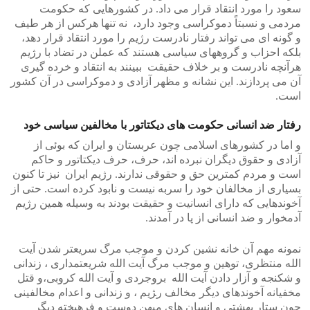
سعود را مورد انتقاد قرار می داد. در کشورهایی که حکومت
مردمی و نسبتاً دموکراسی وجود دارد، نه تنها هرکس از هر طیف
و گونه ای می تواند رفتار نادرست رژیم را مورد انتقاد قرار دهد،
بلکه احزاب و گروههای سیاسی هستند که عملن در تضاد با رژیم
هرآنچه نادرست و بر خلاف حقیقت ببینند به انتقاد و خرده گیری
آن می پردازند. این نشانه و مظهر آزادی و دموکراسی در آن کشور
است.
رفتار ضد انسانی حکومت های دیکتاتور با مخالفین سیاسی خود
و اما در کشورهای اسلامی چون عربستان و ایران که بوئی از
آزادی و حقوق دیگران نبرده اند، حرف، حرف دیکتاتور و حاکم
است و مردم کمترین حق و حقوقی ندارند. رژیم ایران نیز تا کنون
بسیاری از مخالفان خود را سربه نیست و نابود کرده است. حتی از
آخوندهایی که دارای انسانیت و حقیقت بودند به وسیله همین رژیم
آدمخوار و ضد انسانی از پا در آمدند.
نمونه مهم آن خانه نشین کردن و موجب مرگ سریعتر شدن آیت
الله منتظری، توهین و موجب مرگ آیت الله شریعتمداری ، زندانی
و شکنجه و آزار دادن آیت الله بروجردی و آیت الله کروبی،و قتل
مخفیانه آخوندهای دیگر مخالف ر‍ژیم ، و زندانی و اعدام مخالفینی
چون ستار بهشتی و انسان های میهن دوست و فرهیخته دیگر