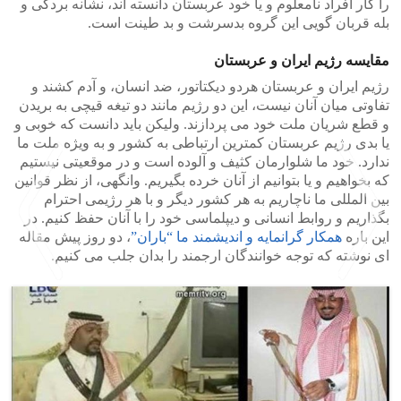
را کار افراد نامعلوم و یا خود عربستان دانسته اند، نشانه بردگی و
بله قربان گویی این گروه بدسرشت و بد طینت است.
مقایسه رژیم ایران و عربستان
رژیم ایران و عربستان هردو دیکتاتور، ضد انسان، و آدم کشند و
تفاوتی میان آنان نیست، این دو رژیم مانند دو تیغه قیچی به بریدن
و قطع شریان ملت خود می پردازند. ولیکن باید دانست که خوبی و
یا بدی رژیم عربستان کمترین ارتباطی به کشور و به ویژه ملت ما
ندارد. خود ما شلوارمان کثیف و آلوده است و در موقعیتی نیستیم
که بخواهیم و یا بتوانیم از آنان خرده بگیریم. وانگهی، از نظر قوانین
بین المللی ما ناچاریم به هر کشور دیگر و با هر رژیمی احترام
بگذاریم و روابط انسانی و دیپلماسی خود را با آنان حفظ کنیم. در
این باره
همکار گرانمایه و اندیشمند ما “باران”
، دو روز پیش مقاله
ای نوشته که توجه خوانندگان ارجمند را بدان جلب می کنیم.
>
<