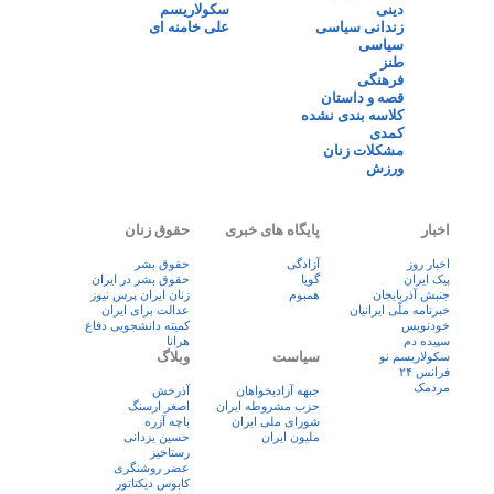
دینی
سکولاریسم
زندانی سیاسی
علی خامنه ای
سیاسی
طنز
فرهنگی
قصه و داستان
کلاسه بندی نشده
کمدی
مشکلات زنان
ورزش
اخبار
پایگاه های خبری
حقوق زنان
اخبار روز
آزادگی
حقوق بشر
پيک ايران
گویا
حقوق بشر در ایران
جنبش آذربایجان
همبوم
زنان ايران پرس نيوز
خبرنامه ملّی ایرانیان
عدالت برای ایران
خودنویس
کمیته دانشجویی دفاع
سپیده دم
هرانا
سیاست
وبلاگ
سکولاریسم نو
فرانس ۲۴
مردمک
جبهه آزادیخواهان
آذرخش
حزب مشروطه ایران
اصغر ارسنگ
شورای ملی ایران
باچه آزره
ملیون ایران
حسین یزدانی
رستاخیز
عضر روشنگری
کابوس دیکتاتور