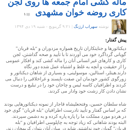
ماله کشی امام جمعه ها روی لجن
کاری روضه خوان مشهدی
۱
نوشته
سهراب ارژنگ
|
۹:۲۱ گرينويچ - شنبه ۱۹ دی ۱۳۹۴
پیش گفتار:
دیکتاتورها و جنایتکاران تاریخ همواره مزدوران و “بله قربان”
گویانی گرداگرد خود می آوردند تا با تأیید و صحه گذاشتن، لجن
کاری و کارهای غیر انسانی آنان را ماله کشی کند و افکار عمومی
را از حقیقت و آنچه به غلط و اشتباه عمل شده دور نگاه
دارند.هیتلر، استالین، موسولینی، و بسیاری از شاهان دیکتاتور و
زورگوی کشور خودمان این صفت ناپسند و غراخلاقی را دنبال می
کردند و اطرافیان کاسه لیس و چاخان خود را در تبلیغ و درست
نشان دادن کار زشت خود وادار می کردند.
شاه سلطان حسین، وفتحعلیشاه قاجار از نمونه دیکتاتورهایی بودند
که بر اساس گفتار و تأیید نادرست اطرافیان “بله قربان” گوی خود
در هردو مورد مملکت ما را پاره پاره کرده و به دشمن سپردند.
البته بودند شاهانی که زیاد توجه به چاپلوسی اطرافیان و “بله
قربان” گویان خود نداشتند. شاید در میان آنان بتوان کریمخان زند،