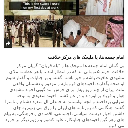
امام جمعه ها، یا ملیجک های مرکز خلافت
بی گمان امام جمعه ها منیجک ها و “بله قربان” گویان مرکز
خلافت آخوند ۵ تومانی اند که در انتظار آنند تا با هر عطسه ملای
مشهدی عافیت باشه و خیر باشه گفته، و بر جنایات و گفتار شوم
او صحه بگذارند. آخوندهای فرومایه و مزدور و دشمنان واقعی
ملت ایران از چند روز پیش برای خوش آمد گویی آخوند مشهدی
هوار و فریاد بر آوردند و در غم کشتن آخوند سعودی به نوحه
سرایی پرداختند و آنچه توانستند به خاندان آل سعود دشنام و ناسزا
گفتند. هنگامی که روزنامه های ایران را ورق می زنیم به جای
داشتن اخبار درست سیاسی، اجتماعی، اقصادی و فرهنگی، به پیام
های زهرآگین آخوندهای جنایتکار، علیه کشور و رژیم دیگر بر خورد
می کنیم: