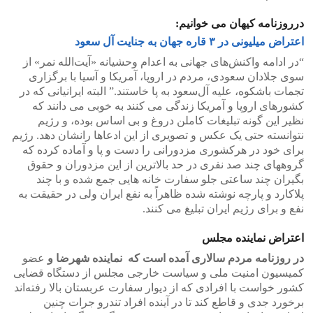
درروزنامه کیهان می خوانیم:
اعتراض میلیونی در ۳ قاره جهان به جنایت آل سعود
“در ادامه واکنش‌های جهانی به اعدام وحشیانه «آیت‌الله نمر» از
سوی جلادان سعودی، مردم در اروپا، آمریکا و آسیا با برگزاری
تجمات باشکوه، علیه آل‌سعود به پا خاستند.” البته ایرانیانی که در
کشورهای اروپا و آمریکا زندگی می کنند به خوبی می دانند که
نظیر این گونه تبلیغات کاملن دروغ و بی اساس بوده، و رژیم
نتوانسته حتی یک عکس و تصویری از این ادعاها رانشان دهد. رژیم
برای خود در هرکشوری مزدورانی را دست و پا و آماده کرده که
گروههای چند صد نفری در حد بالاترین از این مزدوران و حقوق
بگیران چند ساعتی جلو سفارت خانه هایی جمع شده و با چند
پلاکارد و پارچه نوشته شده ظاهراً به نفع ایران ولی در حقیقت به
نفع و برای رژیم ایران تبلیغ می کنند.
اعتراض نماینده مجلس
در روزنامه مردم سالاری آمده است که نماینده شهرضا و
عضو
کمیسیون امنیت ملی و سیاست خارجی مجلس از دستگاه قضایی
کشور خواست با افرادی که از دیوار سفارت عربستان بالا رفته‌اند
برخورد جدی و قاطع کند تا در آینده افراد تندرو جرات چنین