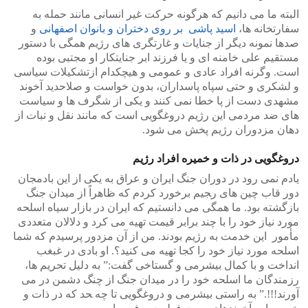
البته ما می دانیم که هرگونه حرکت غیر انسانی مانند حمله به
سفارتخانه ها،
اسید پاشی بر روی دختران و بانوان اصفهانی
و
صدها نمونه دیگر از جنایات و غارتگری های رژیم همگی با دستور
مستقیم علی خامنه ای و یا فرزند ابر جنایتکار او مجتبی بوده
است. وگرنه افراد عادی و عمومی و هیچکدام ازتشکیلات سیاسی
و لشکری و حتی سپاه پاسداران، بدون خواست و صلاحدید آخوند
مشهدی دست از پا خطا نمی کنند و یکی از شگرف ها و سیاست
های ضد مردمی این رژیم دروغگویی است که مانند نقل و نبات از
دهان مزدوران رژیم پخش می شود.
دروغگویی در ذات و خمیره افراد رژیم
یادم نمی رود در دوران جنگ ایران و عراق به یکی از این بادمجان
دور قاب چین های ر‍جیم برخورد کردم که ظاهراً از میدان جنگ
بازگشته بود. ما همگی می دانستیم که ایران در بازار سیاه اسلحه
مورد نیاز خود را با چند برابر قیمت تهیه می کرد و دلالان متعددی
مأمور این خدمت به رژیم بودند. من از آن مزدور پرسیدم که شما
اسلحه مورد نیاز خود را کجا تهیه می کنید؟. او بادی در غبغب
انداخت و با کمال بیشرمی و گستاخی گفت:” به دلیل تحریم ها،
رزمندگان ما اسلحه خود را در میدان جنگ از چنگ دشمن در می
آورند!!!.” به راستی بیشرمی و دروغگویی تا چه ‍‍‍حد که در ذات و