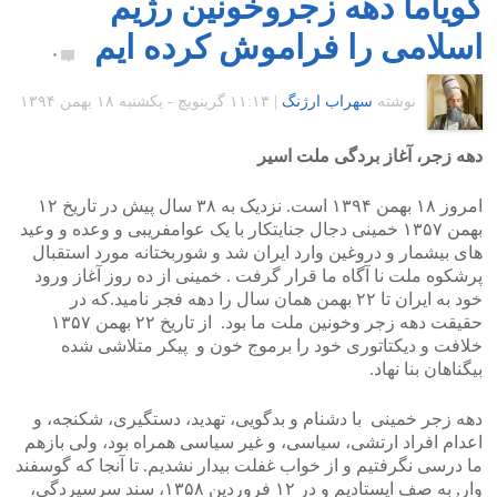
گویاما دهه زجروخونین رژیم
اسلامی را فراموش کرده ایم
۰
نوشته
سهراب ارژنگ
|
۱۱:۱۳ گرينويچ - یکشنبه ۱۸ بهمن ۱۳۹۴
دهه زجر، آغاز بردگی ملت اسیر
امروز ۱۸ بهمن ۱۳۹۴ است. نزدیک به ۳۸ سال پیش در تاریخ ۱۲
بهمن ۱۳۵۷ خمینی دجال جنایتکار با یک عوامفریبی و وعده و وعید
های بیشمار و دروغین وارد ایران شد و شوربختانه مورد استقبال
پرشکوه ملت نا آگاه ما قرار گرفت . خمینی از ده روز آغاز ورود
خود به ایران تا ۲۲ بهمن همان سال را دهه فجر نامید.که در
حقیقت دهه زجر وخونین ملت ما بود. از تاریخ ۲۲ بهمن ۱۳۵۷
خلافت و دیکتاتوری خود را برموج خون و پیکر متلاشی شده
بیگناهان بنا نهاد.
دهه زجر خمینی با دشنام و بدگویی، تهدید، دستگیری، شکنجه، و
اعدام افراد ارتشی، سیاسی، و غیر سیاسی همراه بود، ولی بازهم
ما درسی نگرفتیم و از خواب غفلت بیدار نشدیم. تا آنجا که گوسفند
وار, به صف ایستادیم و در ۱۲ فروردین ۱۳۵۸، سند سرسپردگی،