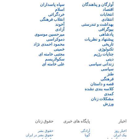
آوارگان و پناهندگان
سپاه پاسداران
اقتصاد
اسلام
انتخابات
خردگرائی
انتقادی
انقلاب فرهنگی
بهداشت و تندرستی
آخوند
بیوگرافی
آزادی
پادشاهی
میرحسین موسوی
پیشنهاد و نظریات
دموکراسی
تاریخی
محمود احمدی نژاد
تکنولوژی
خمینی
جنایات رژیم
مجتبی خامنه ای
دینی
سکولاریسم
زندانی سیاسی
علی خامنه ای
سیاسی
طنز
فرهنگی
قصه و داستان
کلاسه بندی نشده
کمدی
مشکلات زنان
ورزش
اخبار
پایگاه های خبری
حقوق زنان
اخبار روز
آزادگی
حقوق بشر
پيک ايران
گویا
حقوق بشر در ایران