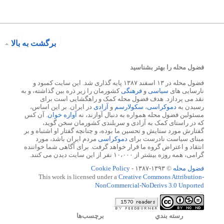
برگشت به بالا
فضول محله را بهتر بشناسید
فضول محله در ۱۳ اسفند ۱۳۸۷ پایه گذاری شد. این سایت کمبود و
نارسایی های
سیاسی
و
فرهنگی
کشورمان را زیر ذره بین گذاشته، و به
نقد می پردازد. هدف فضول محله کمک و راهگشایی است برای
رسیدن به
دموکراسی
،
سکولارسم
و
آزادی
در ایران. بر این اساس،
مسئولین فضول محله همواره به دنبال آوازند، نه
آوازه خوان
. آن کس
که در راستای کمک به آزادی و سربلندی کشورمان سخن گوید،
گفتارش مورد ستایش و تحسین ما بوده، و چنانچه گفتار او اشتباه و بر
مبنای سیاست نادرست برای
دموکراسی
مردم ایران باشد، مورد
انتقاد و اعتراض گروه ما قرار خواهد گرفت. برای آگاهی شما خواننده
گرامی، همه روزه بیشتر از ۱۰،۰۰۰ نفر از این سایت دیدن می کنند.
فضول محله
© ۱۳۹۳-۱۳۸۷ -
Cookie Policy
This work is licensed under a
Creative Commons Attribution-
NonCommercial-NoDerivs 3.0 Unported
رسته بندي
برچسب‌ها