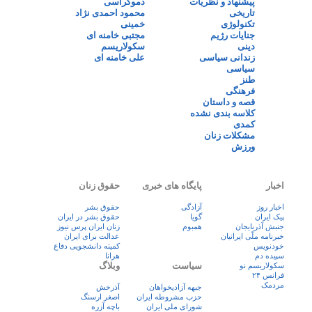
پیشنهاد و نظریات
دموکراسی
تاریخی
محمود احمدی نژاد
تکنولوژی
خمینی
جنایات رژیم
مجتبی خامنه ای
دینی
سکولاریسم
زندانی سیاسی
علی خامنه ای
سیاسی
طنز
فرهنگی
قصه و داستان
کلاسه بندی نشده
کمدی
مشکلات زنان
ورزش
اخبار
پایگاه های خبری
حقوق زنان
اخبار روز
آزادگی
حقوق بشر
پيک ايران
گویا
حقوق بشر در ایران
جنبش آذربایجان
همبوم
زنان ايران پرس نيوز
خبرنامه ملّی ایرانیان
عدالت برای ایران
خودنویس
کمیته دانشجویی دفاع
سپیده دم
هرانا
سیاست
وبلاگ
سکولاریسم نو
فرانس ۲۴
مردمک
جبهه آزادیخواهان
آذرخش
حزب مشروطه ایران
اصغر ارسنگ
شورای ملی ایران
باچه آزره