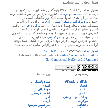
فضول محله را بهتر بشناسید
فضول محله در ۱۳ اسفند ۱۳۸۷ پایه گذاری شد. این سایت کمبود و
نارسایی های
سیاسی
و
فرهنگی
کشورمان را زیر ذره بین گذاشته، و به
نقد می پردازد. هدف فضول محله کمک و راهگشایی است برای
رسیدن به
دموکراسی
،
سکولارسم
و
آزادی
در ایران. بر این اساس،
مسئولین فضول محله همواره به دنبال آوازند، نه
آوازه خوان
. آن کس
که در راستای کمک به آزادی و سربلندی کشورمان سخن گوید،
گفتارش مورد ستایش و تحسین ما بوده، و چنانچه گفتار او اشتباه و بر
مبنای سیاست نادرست برای
دموکراسی
مردم ایران باشد، مورد
انتقاد و اعتراض گروه ما قرار خواهد گرفت. برای آگاهی شما خواننده
گرامی، همه روزه بیشتر از ۱۰،۰۰۰ نفر از این سایت دیدن می کنند.
فضول محله
© ۱۳۹۳-۱۳۸۷ -
Cookie Policy
This work is licensed under a
Creative Commons Attribution-
NonCommercial-NoDerivs 3.0 Unported
رسته بندي
برچسب‌ها
آوارگان و پناهندگان
سپاه پاسداران
اقتصاد
اسلام
انتخابات
خردگرائی
انتقادی
انقلاب فرهنگی
بهداشت و تندرستی
آخوند
بیوگرافی
آزادی
پادشاهی
میرحسین موسوی