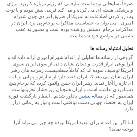
صرفاً تسلیحاتی بوده است. تبلیغاتی که رژیم درباره کاربرد انرژی
و پزشکی هسته ای می کرده و می کند فریبی بیش نبوده و با توجه
به درز کردن اطلاعات به امریکا از طریق افرادی چون شهرام
امیری ، می توان به حساسیت مذاکرات برجام پی برد. ایران در
مذاکرات برجام دستش رو شده بوده است و مجبور به عقب
نشینی در مواضع خود شده است.
تحلیل اشتباه رسانه ها
گروهی از رسانه ها تحلیلی از اعدام شهرام امیری ارائه داده اند و
آنرا نوعی ابراز قدرت و دندان نشان دادن از سوی ایران بسوی
امریکا توصیف نموده اند که کاملاً سطحیست. زمزمه های رهبر
ایران نشان می دهد که ایران قصد دارد آرام آرام و پنهانی برنامه
ای تازه را آغاز نماید. رهبر ایران چنین وانمود کرده که برجام هیچ
دستاوردی نداشته است و ایران همچنان زیر فشار تحریمهاست.
همانطور که در
مقاله پیشین
یادآور شدیم ، انتظار بازگشت فوری
ایران به اقتصاد جهانی دست نیافتنی است و نیاز به زمانی دراز
دارد.
اما اگر این اعدام برای تهدید امریکا نبوده چه چیز می تواند آنرا
توجیه نماید؟