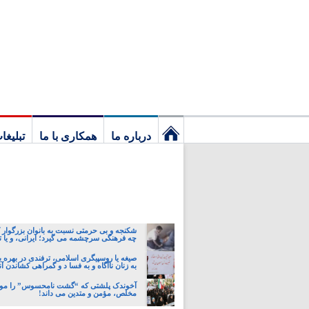
درباره ما
همکاری با ما
تبلیغا
نخستین
برگ
شکنجه و بی حرمتی نسبت به بانوان بزرگوار 
چه فرهنگی سرچشمه می گیرد؛ ایرانی، و یا تا
صیغه یا روسپیگری اسلامی، ترفندی در بهره ب
به زنان ناآگاه و به فسا د و گمراهی کشاندن آن
آخوندک پلشتی که “گشت نامحسوس” را مو
مخلص، مؤمن و متدین می داند!