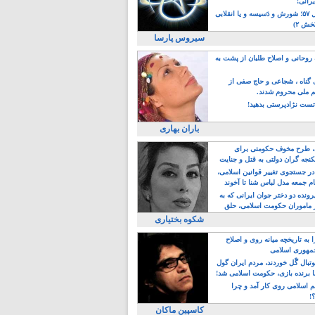
یرانی!
رویداد سال ۵۷؛ شورش و دَسیسه و یا انقلابی
خش ۲)
سیروس پارسا
روحانی و اصلاح طلبان از پشت به
ی گناه ، شجاعی و حاج صفی از
یم ملی محروم شدند.
ست نژادپرستی بدهید!
باران بهاری
طرح مخوف حکومتی برای
جه گران دولتی به قتل و جنایت
در جستجوی تغییر قوانین اسلامی،
ام جمعه مدل لباس شنا تا آخوند
مجنسگرا!
رونده دو دختر جوان ایرانی که به
 ماموران حکومت اسلامی، حلق
شکوه بختیاری
 به تاریخچه میانه روی و اصلاح
مهوری اسلامی
وتبال گًل خوردند، مردم ایران گول
ا برنده بازی، حکومت اسلامی شد!
م اسلامی روی کار آمد و چرا
؟!
کاسپین ماکان