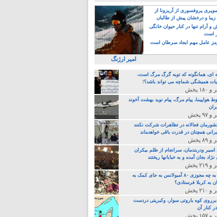
یری پروفسوری از آریزونا از
زیبا و درخشان پیش از طالبان
 آرام تنها در کنار حیوان خانگی
ر است
ز عامل مهم ایجاد سرطان است
امیر ارژنگ
ه ای، همانگونه که توبه گرگ مرگ است،
ات همیشگی شماچه می تواند باشد؟!
ط هواپیما، پیام مرگ، پیام نوید بهشت آخوند
ران
 کشورمان فعالانه در تظاهرات شرکت نکنند
رانی همچنان در قدرت باقی خواهدماند
 اسیر ودربندمان، سرانجام از ظلم بیکران
نژاد بجان آمده و به خبابانها ریختند
خامنه ای، به چه مجوزی ۸۰ آمبولانس به جای کمک به
ن به کربلا فرستادی؟
 برروی کوه باروتی سوار، وکبریتی دردست
ر کنار آن