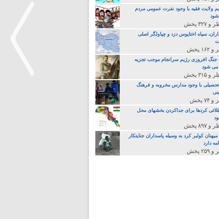
م ولایت فقیه با وجود نفرت عمومی مردم
 شود
اران، سپاه اختاپوس دزد و چپاولگر اصلی
ت
جنگ افروزی رژیم سرانجام موجب تجزیه
می شود
تحصیلی با وجود مدارس مخروبه و فرهنگ
نی
>
لائی کردها برای جداکردن بخشهای محل
د
یهنان کولبر کرد به وسیله پاسداران جنایتکار
مه دارد