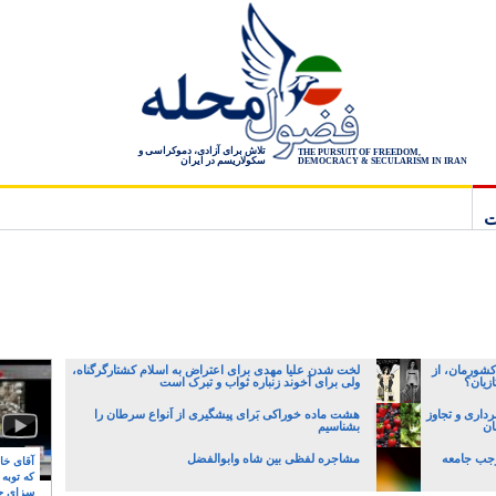
تلاش برای آزادی، دموکراسی و
THE PURSUIT OF FREEDOM,
سکولاریسم در ایران
DEMOCRACY & SECULARISM IN IRAN
ت
کشورمان، از
لخت شدن علیا مهدی برای اعتراض به اسلام کشتارگرگناه،
زیان؟
ولی برای آخوند زنباره ثواب و تبرک است
رداری و تجاوز
هشت ماده خوراکی بَرای پیشگیری از اَنواع سرطان را
ان
بشناسیم
جب جامعه
مشاجره لفظی بین شاه وابوالفضل
آقای خام
که توبه
سزای ج