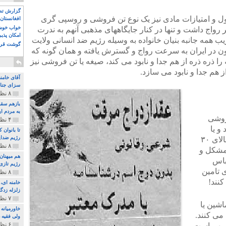
گزارش تصو
ول و امتیازات مادی نیز یک نوع تن فروشی و روسپی گری
افغانستان 
خواب خوش و
واج داشت و تنها در کنار جایگاههای مذهبی آنهم به ندرت
امکان پذی
 همه جانبه بنیان خانواده به وسیله رژیم ضد انسانی ولایت
گوشت قرم
ز ۳۷ سال پیش تاکنون در ایران به سرعت رواج و گسترش یافته و همان گونه که
 ذره ذره از هم جدا و نابود می کند، صیغه یا تن فروشی نیز
ز هم جدا و نابود می سازد.
آقای خامن
سزای جنای
۸ نظر و ۱۸۰ پخش
بازهم سقو
به مردم ای
روشی
۴ نظر و ۹۷ پخش
و یا
تا بانوان
رژیم ضدای
همسر می داند و می گوید: بیشتر زنان، بالای ۳۰
۸ نظر و ۸۹ پخش
 مشکل و
هم میهنان
باس
رژیم تازی 
ی تامین
۸ نظر و ۲۱۹ پخش
نند!
زلزله زدگا
۷ نظر و ۲۱۰ پخش
اشین یا
خاورمیانه
می کنند.
ولی فقیه د
۶ نظر و ۱۵۷ پخش
 مهم است