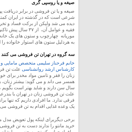
صیغه و یا روسپی گری
صیغه و یا تن فروشی در برابر دریافت پ
شرعی است که در گذشته در ایران کمتر ر
دیده می شد ولیکن از برکت فساد و تخریب
فقیه و عوامل آن، ا
موریانه چهارچوب و ستون های یک خانه را
به هردلیل ستون های استوار خانواده را ا
سه گروه در تهران تن فروشی می کنند
خانم فرحناز سلیمی متخصص مامایی و
کارشناس ارشد روانشناسی
علت تن ف
زنان را فقر و تامین مواد مخدر برای خود 
سال سن دارند و شاید بهتر است بگویم
علت تن فروشی زنان در تهران با بندرع
فرقی ندارد. ما افرادی داریم که تنها برا
یک وعده غذایی اقدام به تن فروشی می ک
برخی دیگربرای اینکه پول تعویض مدل م
خرید مانتو را ندارند دست به تن فروشی 
و افراد جوانی که تجربه جنسی برایشان