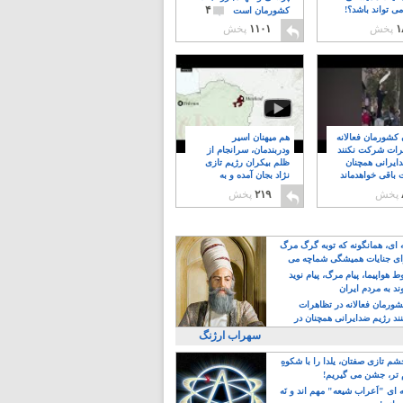
۴
ی تواند باشد؟!
کشورمان است
۱
پخش
۱۱۰۱
پخش
ن کشورمان فعالانه
هم میهنان اسیر
رات شرکت نکنند
ودربندمان، سرانجام از
ایرانی همچنان
ظلم بیکران رژیم تازی
 باقی خواهدماند
نژاد بجان آمده و به
۸
خبابانها ریختند
پخش
۲۱۹
پخش
ه ای، همانگونه که توبه گرگ مرگ
ی جنایات همیشگی شماچه می
!
 هواپیما، پیام مرگ، پیام نوید
د به مردم ایران
کشورمان فعالانه در تظاهرات
د رژیم ضدایرانی همچنان در
 خواهدماند
سهراب ارژنگ
م تازی صفتان، یلدا را با شکوهِ
 تر، جشن می گیریم!
 ای "اَعراب شیعه" مهم اند و نَه