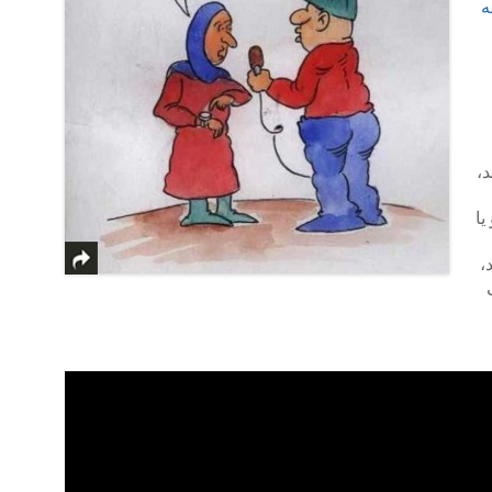
ه
،
یا
،