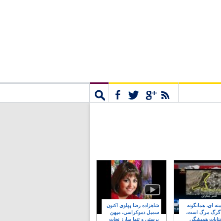
مشترک
جستجو
نه ای، همانگونه
شاهزاده رضا پهلوی اکنون
 گرگ مرگ است،
سمبل دموکراسی، میهن
نایات همیشگی
پرستی و تنها مبارز نجات