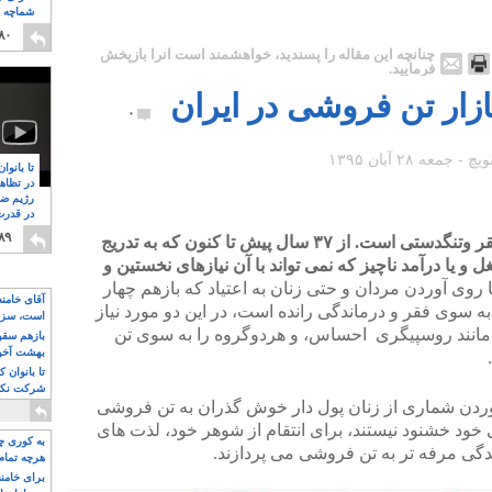
شماچه م
۸
۸۰
چنانچه این مقاله را پسندید، خواهشمند است آنرا بازپخش
فرمایید.
ار تن فروشی در ایران
۰
تا بانوا
در تظاه
رژیم ضد
در قدرت
۸
۸۹
تن فروشی و روسپیگری بیشتر زائیده فقر وتنگدستی است. از ۳۷ سال پیش تا کنون که به تدریج
 یا درآمد ناچیز که نمی تواند با آن نیازهای نخستین و
 روی آوردن مردان و حتی زنان به اعتیاد که بازهم چهار
آقای خامن
به سوی فقر و درماندگی رانده است، در این دو مورد نیاز
است، سزا
ی مانند روسپیگری احساس، و هردوگروه را به سوی تن
تواند باشد؟
بازهم سقوط
بهشت آخون
تا بانوان 
شرکت نکنن
وردن شماری از زنان پول دار خوش گذران به تن فروشی
قدرت باقی
 خود خشنود نیستند، برای انتقام از شوهر خود، لذت های
به کوری چش
دگی مرفه تر به تن فروشی می پردازند.
هرچه تمام
برای خامنه