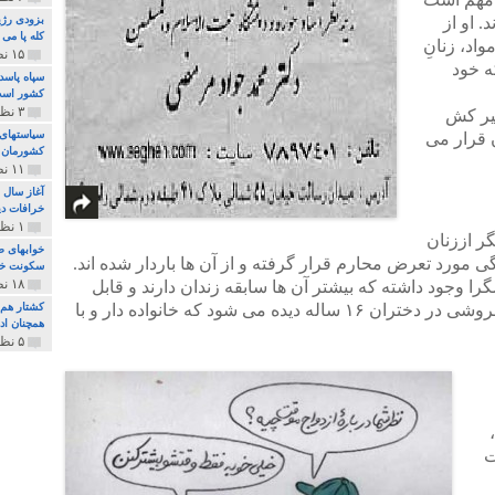
. او از
بزودی رژی
کله پا می
اد، زنانِ
۱۵ نظر و ۳۲۷ پخش
ه خود
سپاه پاسد
کشور اس
۳ نظر و ۱۶۲ پخش
شیر کش
سیاستهای 
ن قرار می
کشورمان 
۱۱ نظر و ۳۱۵ پخش
آغاز سال 
خرافات دی
۱ نظر و ۷۴ پخش
ر اززنان
خوابهای ط
مورد تعرض محارم قرار گرفته و از آن ها باردار شده اند.
سکونت خو
۱۸ نظر و ۸۹۷ پخش
 وجود داشته که بیشتر آن ها سابقه زندان دارند و قابل
شناسایی هستند. تاسف بار تر اینکه تن فروشی در دختران ۱۶ ساله دیده می شود که خانواده دار و با
کشتار هم م
همچنان ادا
۵ نظر و ۲۵۹ پخش
ت