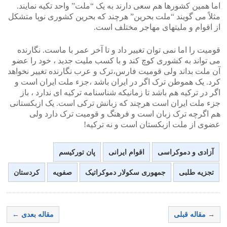
اما همین کشورها هم سعی دارند به یک “ملت” واحد تکیه نمایند.
مثلاً می گویند “ملت بحرین” هرچند که بحرین کشوری نوپا متشکل
از اقوام و ملیتهای مهاجر مختلف است.
قومیت را اما نمی توان تغییر داد و تا آخر عمر با ماست. نگارنده
می تواند به کشوری کوچ کند و با کسب ملیت جدید ، خود را عضو
آن ملت بداند ولی قومیت فارس،ترک و عرب نگارنده تغییر نخواهد
کرد. یک هموطن ترک اگر در ایران باشد ،جزء ملت ایران است و
اگر در ترکیه هم باشد تا زمانیکه شناسنامه ترکیه ای ندارد ، باز
جزء ملت ایران است هرچند که زبانش ترکی است. یک ازبکستانی
هم اگرچه ترک زبان است و فرهنگ و قومیت ترک دارد ولی
عضوی از ملت ازبکستان است و نه ترکیه!
آزادی و دموکراسی
اقوام ایرانی
پان تورکیسم
تجزیه طلبی
جمهوری سکولار دموکراتیک
صفویه
کردستان
→ مقاله قبلی
مقاله بعدی ←