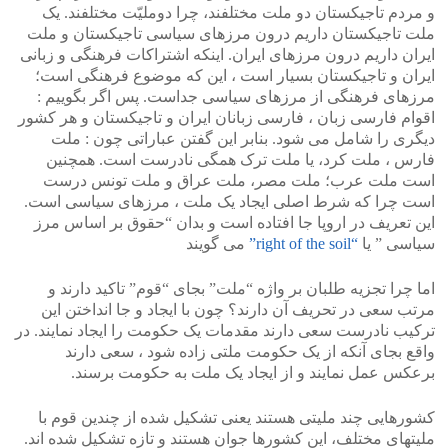
و مردم تاجیکستان دو ملت مختلفند، چرا دوملیّت مختلفند. یک
ملت تاجیکستان داریم درون مرزهای سیاسی تاجیکستان و ملت
ایران داریم درون مرزهای ایران. اینکه اشتراکات فرهنگی و زبانی
ایران و تاجیکستان بسیار است ، این که موضوع فرهنگی است؛
مرزهای فرهنگی از مرزهای سیاسی جداست. پس اگر بگوییم :
اقوام فارسی زبان ، فارسی زبانان ایران و تاجیکستان و هر کشور
دیگری را شامل می شود. بنابر این گفتن عباراتی چون : ملت
فارس ، ملت کرد، یا ملت ترک همگی نادرست است. همچنین
است ملت عرب؛ ملت مصر، ملت عراق و ملت تونس درست
است چرا که شرط اصلی ایجاد یک ملت ، مرزهای سیاسی است.
این تعریف در اروپا جا افتاده است و بدان “حقوق بر اساس مرز
سیاسی ” یا
“right of the soil”
می گویند
اما چرا تجزیه طلبان بر واژه “ملت” بجای “قوم” تاکید دارند و
مرتب سعی در تحریف آن دارند؟ چون با ایجاد و جا انداختن این
ترکیب نادرست سعی دارند مقدمات یک حکومت را ایجاد نمایند. در
واقع بجای آنکه از یک حکومت ملتی زاده شود ، سعی دارند
برعکس عمل نمایند و از ایجاد یک ملت به حکومت برسند.
کشورهایی چند ملیتی هستند یعنی تشکیل شده از چندین قوم با
ملیتهای مختلف، این کشورها جوان هستند و تازه تشکیل شده اند.