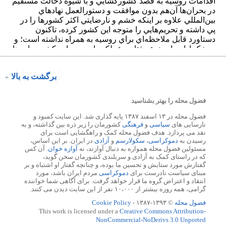
برگشت به بالا
فضول محله را بهتر بشناسید
فضول محله در ۱۳ اسفند ۱۳۸۷ پایه گذاری شد. این سایت کمبود و
نارسایی های
سیاسی
و
فرهنگی
کشورمان را زیر ذره بین گذاشته، و به
نقد می پردازد. هدف فضول محله کمک و راهگشایی است برای
رسیدن به
دموکراسی
،
سکولارسم
و
آزادی
در ایران. بر این اساس،
مسئولین فضول محله همواره به دنبال آوازند، نه
آوازه خوان
. آن کس
که در راستای کمک به آزادی و سربلندی کشورمان سخن گوید،
گفتارش مورد ستایش و تحسین ما بوده، و چنانچه گفتار او اشتباه و بر
مبنای سیاست نادرست برای
دموکراسی
مردم ایران باشد، مورد
انتقاد و اعتراض گروه ما قرار خواهد گرفت. برای آگاهی شما خواننده
گرامی، همه روزه بیشتر از ۱۰،۰۰۰ نفر از این سایت دیدن می کنند.
فضول محله
© ۱۳۹۳-۱۳۸۷ -
Cookie Policy
This work is licensed under a
Creative Commons Attribution-
NonCommercial-NoDerivs 3.0 Unported