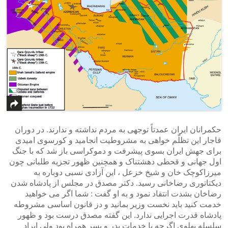
حکمرانان ایران عمدتاً توجهی به مردم نداشته و ندارند. در دوران
قاجار این تظلّم خواهی به مشروطیت انجامید و کورسوی امیدی
برای جهش ایران بسوی پیشرفت و دموکراسی باز شد که با جنگ
اول جهانی و قحطی دهشتناک و همچنین ظهور تجزیه طلبانی چون
میرزاکوچک خان و شیخ خزعل ، این آزادی نسبی دوباره به
دیکتاتوری رضاخانی رسید. دکتر مصدق در مجلس از پادشاه شدن
رضاخان بشدت انتقاد نمود و به او گفت : شما اگر می خواهید
خدمت کنید باید نخست وزیر بمانید و دز قانون اساسی مشروطه
پادشاه قدرت اجرایی ندارد. این گفته مصدق درست بود و ظهور
سلسله پهلوی اگرچه با خدمات پدر و پسر همراه بود ولی ایراد