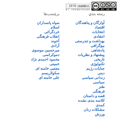
رسته بندي
برچسب‌ها
آوارگان و پناهندگان
سپاه پاسداران
اقتصاد
اسلام
انتخابات
خردگرائی
انتقادی
انقلاب فرهنگی
بهداشت و تندرستی
آخوند
بیوگرافی
آزادی
پادشاهی
میرحسین موسوی
پیشنهاد و نظریات
دموکراسی
تاریخی
محمود احمدی نژاد
تکنولوژی
خمینی
جنایات رژیم
مجتبی خامنه ای
دینی
سکولاریسم
زندانی سیاسی
علی خامنه ای
سیاسی
طنز
فرهنگی
قصه و داستان
کلاسه بندی نشده
کمدی
مشکلات زنان
ورزش