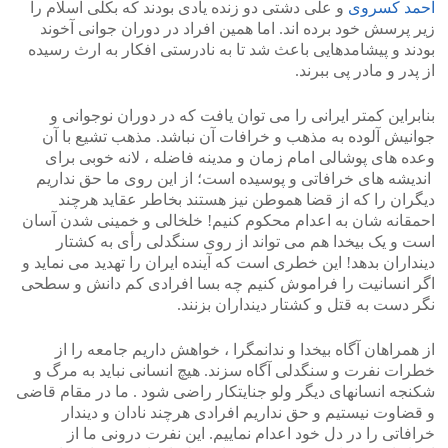
احمد کسروی
و علی دشتی دو زنده یادی بودند که بکلی اسلام را
زیر پرسش خود برده اند. اما همین افراد در دوران جوانی آخوند
بودند و پیشامدهایی باعث شد تا به نادرستی افکار به ارث رسیده
از پدر و مادر پی ببرند.
بنابراین کمتر ایرانی را می توان یافت که در دوران نوجوانی و
جوانیش آلوده به مذهب و خرافات آن نباشد. مذهب تشیع با آن
وعده های پوشالی امام زمان و مدینه فاضله ، لانه خوبی برای
اندیشه های خرافاتی و پوسیده است؛ از این روی ما حق نداریم
دیگران را که از قضا هموطن نیز هستند بخاطر عقاید هرچند
احمقانه شان به اعدام محکوم کنیم! خلخالی و خمینی شدن آسان
است و یک بیخدا هم می تواند از روی سنگدلی رأی به کشتار
دینداران بدهد! این خطری است که آینده ایران را تهدید می نماید و
اگر انسانیت را فراموش کنیم چه بسا افرادی کم دانش و سطحی
نگر دست به قتل و کشتار دینداران بزنند.
از همراهان آگاه بیخدا و ندانمگرا ، خواهش داریم جامعه را از
خطرات نفرت و سنگدلی آگاه سزند. هیچ انسانی نباید به مرگ و
شکنجه انسانهای دیگر ولو جنایتکار راضی شود . ما در مقام قاضی
و قضاوت نیستیم و حق نداریم افرادی هرچند نادان و دیندار
خرافاتی را در دل خود اعدام نماییم. این نفرت درونی ما از