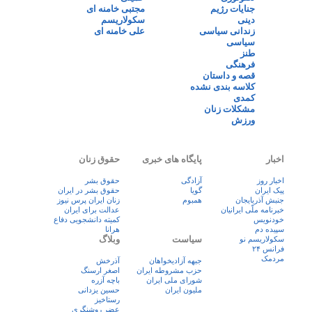
جنایات رژیم
مجتبی خامنه ای
دینی
سکولاریسم
زندانی سیاسی
علی خامنه ای
سیاسی
طنز
فرهنگی
قصه و داستان
کلاسه بندی نشده
کمدی
مشکلات زنان
ورزش
اخبار
پایگاه های خبری
حقوق زنان
اخبار روز
آزادگی
حقوق بشر
پيک ايران
گویا
حقوق بشر در ایران
جنبش آذربایجان
همبوم
زنان ايران پرس نيوز
خبرنامه ملّی ایرانیان
عدالت برای ایران
خودنویس
کمیته دانشجویی دفاع
سپیده دم
هرانا
سیاست
وبلاگ
سکولاریسم نو
فرانس ۲۴
مردمک
جبهه آزادیخواهان
آذرخش
حزب مشروطه ایران
اصغر ارسنگ
شورای ملی ایران
باچه آزره
ملیون ایران
حسین یزدانی
رستاخیز
عضر روشنگری