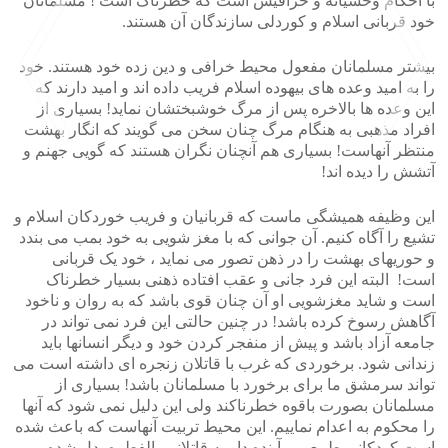
با احکام وحشیانه و خرافیش است که خطرناک است ! مسلمانان
خود قربانی اسلام و کوردلی سازندگان آن هستند.
بیشتر مسلمانان مفعول محیط خرافی و دین زده خود هستند. خود
را به امید وعده های بیهوده اسلام فریب داده اند و امید دارند که
این وعده ها بالاخره پس از مرگ خوشبختشان نماید! بسیاری از
افراد مذهبی به هنگام مرگ چنان سخن می گویند که انگار بهشت
منتظر آنهاست! بسیاری هم آنچنان نگران هستند که گویی جهنم و
آتشش را دیده اند!
>
<
این وظیفه همیشگی ماست که قربانیان و فریب خوردکان اسلام و
تشیع را آگاه کنیم. آن جوانی که با مغز شویی به خود بمب می بندد
و حوریهای بهشت را در ذهن تصور می نماید ، خود یک قربانی
است! البته این فرد جانی و عقب افتاده ذهنی بسیار خطرناک
است و شاید مغزشویی او آن چنان قوی باشد که به روان و ناخود
آگاهش رسوخ کرده باشد! در چنین حالتی این فرد نمی تواند در
جامعه آزاد باشد و پیش از منفجر کردن خود و دیگر انسانها باید
زندانی شود. برخوردی که غرب با قاتلان زنجره ای داشته است می
تواند سرمشق ما برای برخورد با مسلمانان باشد! بسیاری از
مسلمانان بصورت باقوه خطرناکند ولی این دلیل نمی شود که آنها
را محکوم به اعدام نماییم. این محیط تربیت آنهاست که باعث شده
است کودکانی طبیعی و آینده دار به قاتلانی بالفطره بدل شده