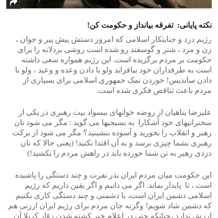
نکته پایانی: تفرقه بیانداز و حکومت کن!
رژیم دزد و جنایتکار اسلامی که امروز دستش پیش پیر و جوان ،
زن و مرد ، شتر و گوسفند رو شده است روشی بزدلانه را برای
حکومت بر مردم برگزیده است. این رژیم همواره سعی داشته
است به طرفداران خود بیافزاید ولو با دادن وعده و وعید ، ولو با
دادن ساندیس! خوردن نمک جمهوری اسلامی برای بسیاری از
مردم باعث تناقض فکری شده است.
علیرضا پناهیان از روضه خوانهای بیسواد بیت رهبری در یکی از
سخنرانیهای خود آشکارا به بسیجیها می گوید : مگر می شود نان
رهبر و انقلاب را بخورید و آسوده بنشینید؟ مگر می شود از برکت
رهبری بشما چیزی برسد و به آن اقتدا نکنید! (یعنی حالا که نان
دزدی رهبر به تن شما خورده باید در راهش مردم را بکشید!)
این حکومت میان مردم ایران بذر نفرت و چند دستگی را پاشیده
است ، تا پایدار بماند. اگر می دانیم و اگر یقین داریم که رژیم
اسلامی دشمن ایران است، با دشمنی و چند دستگی کاری نکنیم
که دشمن شاد شویم! وگرنه جان مردم برای رژیم ایران ارزنی هم
ارزش ندارد ،چنانکه حتی در اعلام خبر کشته شدن زوّار کربلا آن