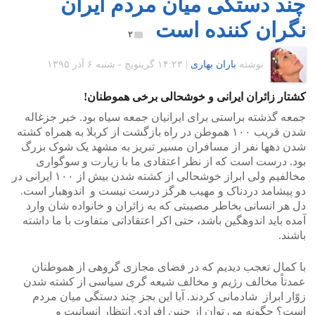
چند دستگی میان مردم ایران
نگران کننده است
۲
نوشته
باران بهاری
|
۱۴:۲۳ گرينويچ - شنبه ۶ آذر ۱۳۹۵
کشتار زائران ایرانی و خوشحالی برخی هموطنان!
جمعه گذشته براستی برای ایرانیان جمعه سیاه بود. خبر جزغاله
شدن قریب ۱۰۰ هموطن در راه بازگشت از کربلا به همراه کشته
شدن دهها نفر از مسافران مسیر تبریز به مشهد یک شوک بزرگ
بود. درست است که از نظر اعتقادی ما با زیارت و سوگواری
مخالفیم ولی ابراز خوشحالی از کشته شدن بیش از ۱۰۰ ایرانی در
دو پیشامد دردناک و مهیب هرگز درست نیست و اندوهبار است.
دل هر انسانی بخاطر مصیبتی که به زائران و خانواده شان وارد
آمده باید اندوهگین باشد، حتی اکر اعتقاداتی متفاوت با ما داشته
باشند.
با کمال تعجب دیدیم که در فضای مجازی گروهی از هموطنان
عمدتاً مخالف رژیم و مخالف شیعه گری سیاسی از کشته شدن
زوّار ابراز شادمانی کردند. آیا این بجز چند دستگی میان مردم
است؟ چگونه می توان از چنین افرادی انتظار انسانیت و