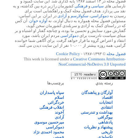
فضول محله در ۱۳ اسفند ۱۳۸۷ پایه گذاری شد. این سایت کمبود و
نارسایی های
سیاسی
و
فرهنگی
کشورمان را زیر ذره بین گذاشته، و به
نقد می پردازد. هدف فضول محله کمک و راهگشایی است برای
رسیدن به
دموکراسی
،
سکولارسم
و
آزادی
در ایران. بر این اساس،
مسئولین فضول محله همواره به دنبال آوازند، نه
آوازه خوان
. آن کس
که در راستای کمک به آزادی و سربلندی کشورمان سخن گوید،
گفتارش مورد ستایش و تحسین ما بوده، و چنانچه گفتار او اشتباه و بر
مبنای سیاست نادرست برای
دموکراسی
مردم ایران باشد، مورد
انتقاد و اعتراض گروه ما قرار خواهد گرفت. برای آگاهی شما خواننده
گرامی، همه روزه بیشتر از ۱۰،۰۰۰ نفر از این سایت دیدن می کنند.
فضول محله
© ۱۳۹۳-۱۳۸۷ -
Cookie Policy
This work is licensed under a
Creative Commons Attribution-
NonCommercial-NoDerivs 3.0 Unported
رسته بندي
برچسب‌ها
آوارگان و پناهندگان
سپاه پاسداران
اقتصاد
اسلام
انتخابات
خردگرائی
انتقادی
انقلاب فرهنگی
بهداشت و تندرستی
آخوند
بیوگرافی
آزادی
پادشاهی
میرحسین موسوی
پیشنهاد و نظریات
دموکراسی
تاریخی
محمود احمدی نژاد
تکنولوژی
خمینی