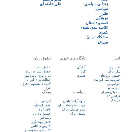
زندانی سیاسی
علی خامنه ای
سیاسی
طنز
فرهنگی
قصه و داستان
کلاسه بندی نشده
کمدی
مشکلات زنان
ورزش
اخبار
پایگاه های خبری
حقوق زنان
اخبار روز
آزادگی
حقوق بشر
پيک ايران
گویا
حقوق بشر در ایران
جنبش آذربایجان
همبوم
زنان ايران پرس نيوز
خبرنامه ملّی ایرانیان
عدالت برای ایران
خودنویس
کمیته دانشجویی دفاع
سپیده دم
هرانا
سیاست
وبلاگ
سکولاریسم نو
فرانس ۲۴
مردمک
جبهه آزادیخواهان
آذرخش
حزب مشروطه ایران
اصغر ارسنگ
شورای ملی ایران
باچه آزره
ملیون ایران
حسین یزدانی
رستاخیز
عضر روشنگری
کابوس دیکتاتور
کتاب‌های ممنوعه در