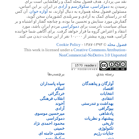
نقد می پردازد. هدف فضول محله کمک و راهگشایی است برای
رسیدن به
دموکراسی
،
سکولارسم
و
آزادی
در ایران. بر این اساس،
مسئولین فضول محله همواره به دنبال آوازند، نه
آوازه خوان
. آن کس
که در راستای کمک به آزادی و سربلندی کشورمان سخن گوید،
گفتارش مورد ستایش و تحسین ما بوده، و چنانچه گفتار او اشتباه و بر
مبنای سیاست نادرست برای
دموکراسی
مردم ایران باشد، مورد
انتقاد و اعتراض گروه ما قرار خواهد گرفت. برای آگاهی شما خواننده
گرامی، همه روزه بیشتر از ۱۰،۰۰۰ نفر از این سایت دیدن می کنند.
فضول محله
© ۱۳۹۳-۱۳۸۷ -
Cookie Policy
This work is licensed under a
Creative Commons Attribution-
NonCommercial-NoDerivs 3.0 Unported
رسته بندي
برچسب‌ها
آوارگان و پناهندگان
سپاه پاسداران
اقتصاد
اسلام
انتخابات
خردگرائی
انتقادی
انقلاب فرهنگی
بهداشت و تندرستی
آخوند
بیوگرافی
آزادی
پادشاهی
میرحسین موسوی
پیشنهاد و نظریات
دموکراسی
تاریخی
محمود احمدی نژاد
تکنولوژی
خمینی
جنایات رژیم
مجتبی خامنه ای
دینی
سکولاریسم