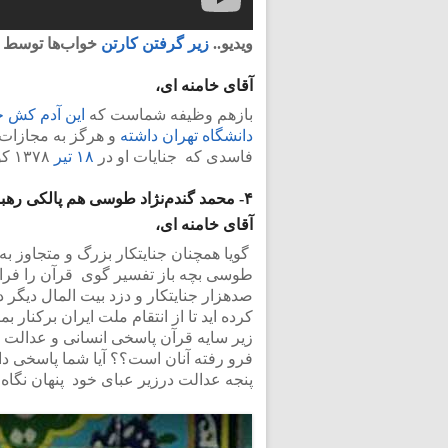
ویدیو..
زیر گرفتن کارتن
خواب‌ها توسط 
آقای خامنه ای،
بازهم وظیفه شماست که
دانشگاه تهران داشته
و هرگز به مجازات
فاسدی که جنایات او در
۱۸ تیر
۱۳۷۸ کوی دانشگاه تهران
۴- محمد گندم‌نژاد طوسی هم پالکی رهبر گرامی
آقای خامنه ای،
گویا همچنان جنایتکار بزرگ و متجاوز 
طوسی بچه باز تفسیر گوی قرآن را فرامو
صدهزار جنایتکار و دزد بیت المال دیگر در
کرده اید تا از انتقام ملت ایران برکنار ب
زیر سایه قرآن پاسخی انسانی و عدالت ش
فرو رفته آنان است؟؟ آیا شما پاسخی دار
پنجه عدالت درزیر عبای خود پنهان نگاه د