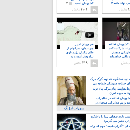
۴
ی تواند باشد؟!
کشورمان است
۱
پخش
۱۱۰۱
پخش
ن کشورمان فعالانه
هم میهنان اسیر
رات شرکت نکنند
ودربندمان، سرانجام از
ایرانی همچنان
ظلم بیکران رژیم تازی
 باقی خواهدماند
نژاد بجان آمده و به
۸
خبابانها ریختند
پخش
۲۱۹
پخش
ه ای، همانگونه که توبه گرگ مرگ
ی جنایات همیشگی شماچه می
!
 هواپیما، پیام مرگ، پیام نوید
د به مردم ایران
کشورمان فعالانه در تظاهرات
د رژیم ضدایرانی همچنان در
 خواهدماند
سهراب ارژنگ
م تازی صفتان، یلدا را با شکوهِ
 تر، جشن می گیریم!
 ای "اَعراب شیعه" مهم اند و نَه