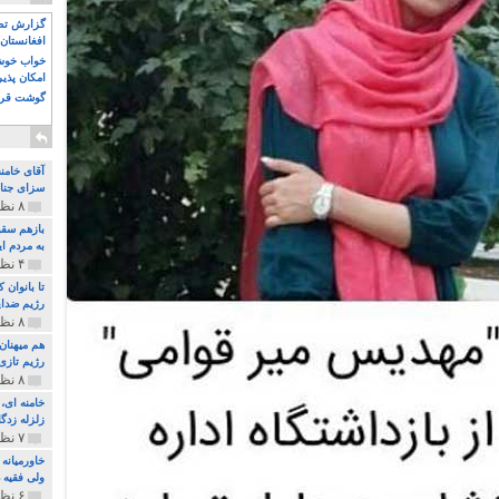
گزارش تصو
افغانستان 
خواب خوش و
امکان پذی
گوشت قرم
آقای خامن
سزای جنای
۸ نظر و ۱۸۰ پخش
بازهم سقو
به مردم ای
۴ نظر و ۹۷ پخش
تا بانوان
رژیم ضدای
۸ نظر و ۸۹ پخش
هم میهنان
رژیم تازی 
۸ نظر و ۲۱۹ پخش
زلزله زدگا
۷ نظر و ۲۱۰ پخش
خاورمیانه
ولی فقیه د
۶ نظر و ۱۵۷ پخش