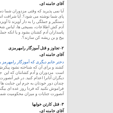
آقای خامنه ای،
آیا نمی پذیرید که وقتی مزدوران شما د
پای شما نوشته می شود؟. آیا شرافت انس
دستگیر و جملگی را به دار آویزند تا آو
آدم کش اطلاعات، بسیجی ها، لباس شخصی 
پاسداران آدم کشتان بشود و یا انکه جملگی
بیخ و بن ریشه کن سازند؟.
۲- تجاوز و قتل آموزگار رامهرمزی
آقای خامنه ای،
دختر خانم دیگری که آموزگار رامهرمز 
کشند و برای آن که شناخته نشود پیکرش 
است مزدوران و آدم کشانتان که این جن
دیگران آنانرا اعدام کنید. در غیر آنصور
چندان دور خودتان به جرم این جنایت ها ب
فراموش نکنید که فردا روز عده ای بیگناه 
آنصورت جنایات و میزان محکومیت شما د
۳- قتل کارتن خوابها
آقای خامنه ای،