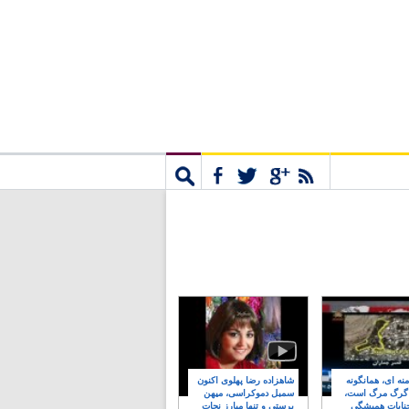
مشترک
جستجو
نه ای، همانگونه
شاهزاده رضا پهلوی اکنون
 گرگ مرگ است،
سمبل دموکراسی، میهن
نایات همیشگی
پرستی و تنها مبارز نجات