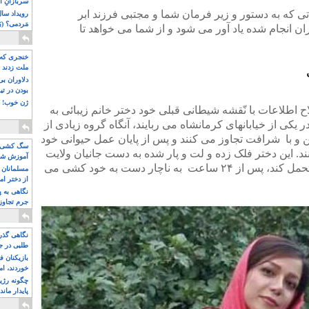
سربازانِ ا
یاتی که به دستور و زیر فرمان شما و مجتبی فرزند ابر
مَردمی؟ (بَ
ان انجام شده یاد آور می شود و از شما می خواهد تا
خنجری که 
ملت زدند
دلاوران ب
بودن در ت
ژن خوب! ت
 اطلاعات با نّقشه شیطانی قبلی خود دختر خانم زیبائی به
یکی از خیابانهای کرمانشاه می ربایند، آنگاه گروه زیادی از
من و با شرافت تجاوز می کنند و پس از پایان عمل حیوانی خود
سگ کشی، 
ند. این دختر فلک زده و لت و پار شده به دست جانیان ولایت
آموزش شکن
که نمی توانداین خفت و ظلم حیوانی را تحمل کند، پس از ۲۴ ساعت به ناچار دست به خود کشی می
بیشتر
مسلمانان 
از دختر ام
مسلمان ه
نگاهی به پ
جرم تجاوز
آویز شدند!
نگاهی گذرا
طلبی در ج
بازیکنان ف
خوردند، ام
چگونه رژی
پایدار ماند