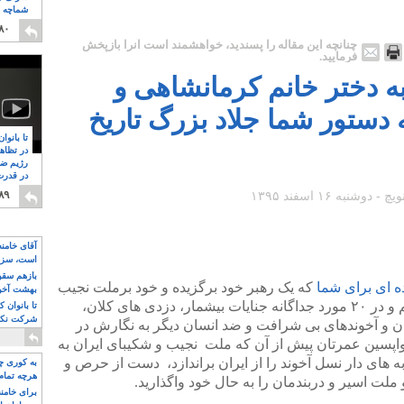
شماچه م
۸
۸۰
چنانچه این مقاله را پسندید، خواهشمند است آنرا بازپخش
فرمایید.
به دختر خانم کرمانشاهی و
 دستور شما جلاد بزرگ تاریخ
تا بانوا
در تظاه
رژیم ضد
در قدرت
۸
۸۹
آقای خامن
است، سزا
تواند باشد؟
بازهم سقوط
ه ای برای شما
که یک رهبر خود برگزیده و خود برملت نجیب
بهشت آخون
و ناتوان ایران تحمیل نموده هستید نوشتم و در ۲۰ مورد جداگانه جنایات بیشمار، دزدی های کلان،
تا بانوان 
شرکت نکنن
تان و آخوندهای بی شرافت و ضد انسان دیگر به نگارش در
قدرت باقی
واپسین عمرتان پیش از آن که ملت نجیب و شکیبای ایران به
 های دار نسل آخوند را از ایران براندازد، دست از حرص و
به کوری چش
هرچه تمام
ملت اسیر و دربندمان را به حال خود واگذارید.
برای خامنه