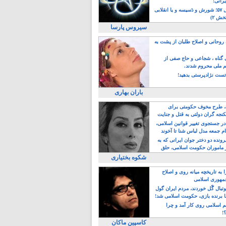
یرانی!
رویداد سال ۵۷؛ شورش و دَسیسه و یا انقلابی
خش ۲)
سیروس پارسا
روحانی و اصلاح طلبان از پشت به
ی گناه ، شجاعی و حاج صفی از
یم ملی محروم شدند.
ست نژادپرستی بدهید!
باران بهاری
طرح مخوف حکومتی برای
جه گران دولتی به قتل و جنایت
در جستجوی تغییر قوانین اسلامی،
ام جمعه مدل لباس شنا تا آخوند
مجنسگرا!
رونده دو دختر جوان ایرانی که به
 ماموران حکومت اسلامی، حلق
شکوه بختیاری
 به تاریخچه میانه روی و اصلاح
مهوری اسلامی
وتبال گًل خوردند، مردم ایران گول
ا برنده بازی، حکومت اسلامی شد!
م اسلامی روی کار آمد و چرا
؟!
کاسپین ماکان