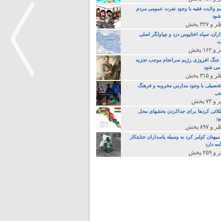
م ولایت فقیه با وجود نفرت عمومی مردم
 شود
اران، سپاه اختاپوس دزد و چپاولگر اصلی
ت
جنگ افروزی رژیم سرانجام موجب تجزیه
می شود
تحصیلی با وجود مدارس مخروبه و فرهنگ
نی
>
لائی کردها برای جداکردن بخشهای محل
د
یهنان کولبر کرد به وسیله پاسداران جنایتکار
مه دارد