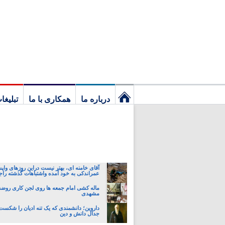
درباره ما
همکاری با ما
تبلیغا
نخستین
برگ
آقای خامنه ای، بهتر نیست دراین روزهای واپ
عمراندکی به خود آمده واشتباهات گذشته راجب
ماله کشی امام جمعه ها روی لجن کاری روضه
مشهدی
داروین؛ دانشمندی که یک تنه ادیان را شکست 
جدال دانش و دین