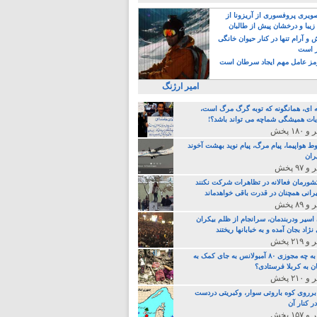
یری پروفسوری از آریزونا از
زیبا و درخشان پیش از طالبان
 آرام تنها در کنار حیوان خانگی
ر است
ز عامل مهم ایجاد سرطان است
امیر ارژنگ
ه ای، همانگونه که توبه گرگ مرگ است،
ات همیشگی شماچه می تواند باشد؟!
ط هواپیما، پیام مرگ، پیام نوید بهشت آخوند
ران
 کشورمان فعالانه در تظاهرات شرکت نکنند
رانی همچنان در قدرت باقی خواهدماند
 اسیر ودربندمان، سرانجام از ظلم بیکران
نژاد بجان آمده و به خبابانها ریختند
خامنه ای، به چه مجوزی ۸۰ آمبولانس به جای کمک به
ن به کربلا فرستادی؟
 برروی کوه باروتی سوار، وکبریتی دردست
ر کنار آن