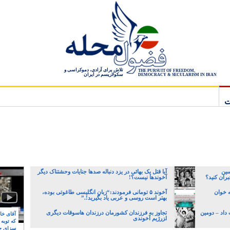
تلاش برای آزادی، دموکراسی و
THE PURSUIT OF FREEDOM,
سکولاریسم در ایران
DEMOCRACY & SECULARISM IN IRAN
ت
سین
آیا قتل یک بهائی در یزد دنباله صدها جنایات وحشتناک دیگر
ران کنید؟
آخوندها نیست؟!
 خوان
آخوند ۵ تومانی فرمودند:“زبان انگلیسی طاغوتی بوده،
بهتر است روسی و عربی یاد بگیرید!.”
داد – دومین
تجاوز به فرزندان کشورمان درزندان هاسوقات دیگری
آقای خام
ا‍زرژیم آخوندی
که توبه
سزای ج