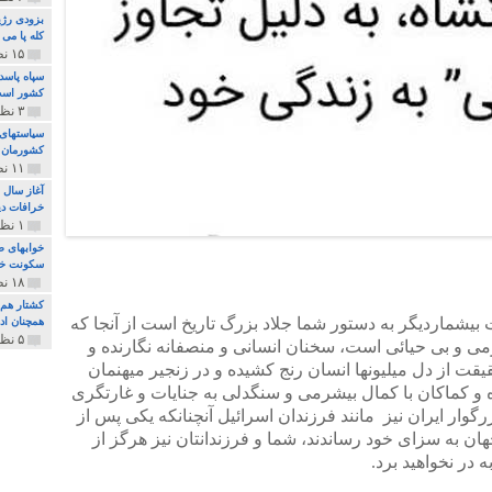
بزودی رژی
کله پا می
۱۵ نظر و ۳۲۷ پخش
سپاه پاسد
کشور اس
۳ نظر و ۱۶۲ پخش
سیاستهای 
کشورمان 
۱۱ نظر و ۳۱۵ پخش
آغاز سال 
خرافات دی
۱ نظر و ۷۴ پخش
خوابهای ط
سکونت خو
۱۸ نظر و ۸۹۷ پخش
کشتار هم م
 بیشماردیگر به دستور شما جلاد بزرگ تاریخ است از آنجا که
همچنان ادا
۵ نظر و ۲۵۹ پخش
ی و بی حیائی است، سخنان انسانی و منصفانه نگارنده و
ت از دل میلیونها انسان رنج کشیده و در زنجیر میهنمان
 و کماکان با کمال بیشرمی و سنگدلی به جنایات و غارتگری
گوار ایران نیز مانند فرزندان اسرائیل آنچنانکه یکی پس از
ان به سزای خود رساندند، شما و فرزندانتان نیز هرگز از
در نخواهید برد.