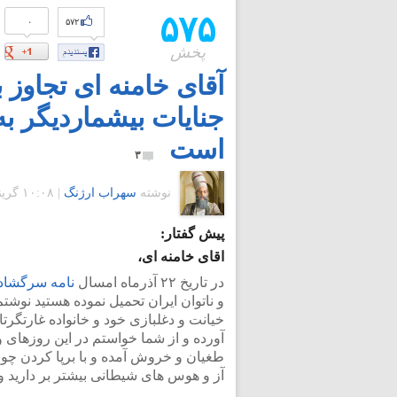
۵۷۵
۰
۵۷۲
پخش
آقای خامنه ای تجاوز 
جنایات بیشماردیگر به
است
۳
نوشته
سهراب ارژنگ
|
۱۰:۰۸ گرينويچ - دوشنبه ۱۶ اسفند ۱۳۹۵
پیش گفتار:
اقای خامنه ای،
در تاریخ ۲۲ آذرماه امسال
نامه سرگشاد
خیانت و دغلبازی خود و خانواده غارتگر
آورده و از شما خواستم در این روزهای 
طغیان و خروش آمده و با برپا کردن چوبه
آز و هوس های شیطانی بیشتر بر دارید و 