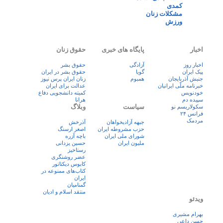
کمدی
مشکلات زنان
ورزش
اخبار
پایگاه های خبری
حقوق زنان
اخبار روز
آزادگی
حقوق بشر
پيک ايران
گویا
حقوق بشر در ایران
جنبش آذربایجان
همبوم
زنان ايران پرس نيوز
خبرنامه ملّی ایرانیان
عدالت برای ایران
خودنویس
کمیته دانشجویی دفاع
سپیده دم
هرانا
سیاست
وبلاگ
سکولاریسم نو
فرانس ۲۴
مردمک
جبهه آزادیخواهان
آذرخش
حزب مشروطه ایران
اصغر ارسنگ
شورای ملی ایران
باچه آزره
ملیون ایران
حسین یزدانی
رستاخیز
عضر روشنگری
کابوس دیکتاتور
کتاب‌های ممنوعه در
ایران
گمنامیان
منتقد اسلام و ادیان
ویدئو
بهرام مشیری
حسن داعی