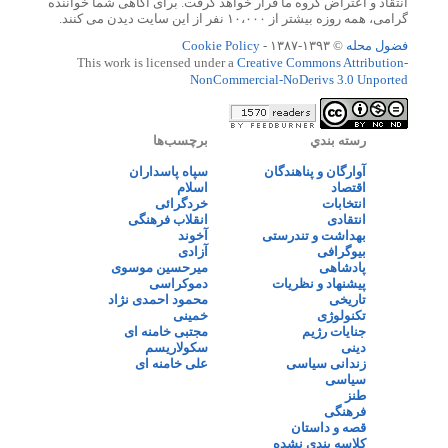
انتقاد و اعتراض گروه ما قرار خواهد گرفت. برای آگاهی شما خواننده
گرامی، همه روزه بیشتر از ۱۰،۰۰۰ نفر از این سایت دیدن می کنند.
فضول محله
© ۱۳۹۳-۱۳۸۷ -
Cookie Policy
This work is licensed under a
Creative Commons Attribution-
NonCommercial-NoDerivs 3.0 Unported
رسته بندي
برچسب‌ها
آوارگان و پناهندگان
سپاه پاسداران
اقتصاد
اسلام
انتخابات
خردگرائی
انتقادی
انقلاب فرهنگی
بهداشت و تندرستی
آخوند
بیوگرافی
آزادی
پادشاهی
میرحسین موسوی
پیشنهاد و نظریات
دموکراسی
تاریخی
محمود احمدی نژاد
تکنولوژی
خمینی
جنایات رژیم
مجتبی خامنه ای
دینی
سکولاریسم
زندانی سیاسی
علی خامنه ای
سیاسی
طنز
فرهنگی
قصه و داستان
کلاسه بندی نشده