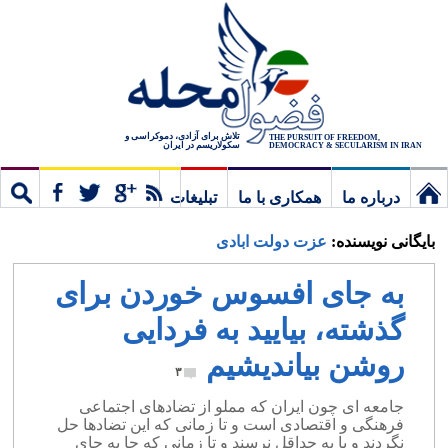
تلاش برای آزادی، دموکراسی و
THE PURSUIT OF FREEDOM,
سکولاریسم در ایران
DEMOCRACY & SECULARISM IN IRAN
درباره ما
همکاری با ما
تبلیغات
نخستین
مشترک
جستج
بایگانی نویسنده:
عزت دولت ابادی
برگ
به جای افسوس خوردن برای
گذشته، بیایید به فردایی
روشن بیاندیشیم
۳
جامعه ای چون ایران که مملو از تضادهای اجتماعی
فرهنگی و اقتصادی است و تا زمانی که این تضادها حل
نگردند و یا به حداقل نرسند و تا زمانی که جا به جای