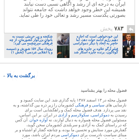
ایران به درجه ای از رشد و اگاهی نسبی دست نیابند
همیشه این خطر وجود خواهد داشت که جامعه نتواند
بصورتی یکدست مسیر رشد و تعالی خود را طی نماید.
۷۸۳
پخش
این خودخواهی است که اجازه
شکنجه و بی حرمتی نسبت به
دهیم رژیم ادامه حیات دهد، اما
بانوان بزرگوار کشورمان، از چه
حاضر به اتحاد با دیگر دموکراسی
فرهنگی سرچشمه می گیرد؛
خواهان نباشیم!
ایرانی، و یا تازیان؟
فیلم آرگو علاوه بر جایزه های
رویداد سال ۵۷؛ شورش و دَسیسه
گوناگون، برنده جایزه اسکار شد
و یا انقلابی مَردمی؟ (بَخش ۱)
برگشت به بالا
فضول محله را بهتر بشناسید
فضول محله در ۱۳ اسفند ۱۳۸۷ پایه گذاری شد. این سایت کمبود و
نارسایی های
سیاسی
و
فرهنگی
کشورمان را زیر ذره بین گذاشته، و به
نقد می پردازد. هدف فضول محله کمک و راهگشایی است برای
رسیدن به
دموکراسی
،
سکولارسم
و
آزادی
در ایران. بر این اساس،
مسئولین فضول محله همواره به دنبال آوازند، نه
آوازه خوان
. آن کس
که در راستای کمک به آزادی و سربلندی کشورمان سخن گوید،
گفتارش مورد ستایش و تحسین ما بوده، و چنانچه گفتار او اشتباه و بر
مبنای سیاست نادرست برای
دموکراسی
مردم ایران باشد، مورد