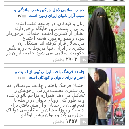
می نماید.
حجاب اسلامی دُمَل چرکین عقب ماندگی و
سبب آزار بانوان ایران زمین است
۴۷
زنان و کودکان، در جامعه عقب افتاده
ایرانی از پست ترین جایگاه برخوردارند.
ایشان از کمترین امنیت اجتماعی برخوردار
نبوده و همواره مورد هجمه اجتماع
مردسالار قرار گرفته اند. مشکل زن
ستیزی در ایران، تنها مربوط به دوره ننگین
حکومت اسلامی نمی شود. جامعه ایران در
امر زن ستیزی قدمتی تاریخی دارد.
۲۹۰۳
پخش
جامعه فرهنگ باخته ایرانی تُهی از امنیت و
احترام برای بانوان و کودکان است
۴۱
اجتماع فرهنگ باخته و جامعه مردسالار که
زن ستیزی قسمت بزرگی از هویتش را
تشکیل می دهد، همواره مزاحم بانوان شده
و به طور کلی رویای بانوان در رابطه با
قدم نهادن در خیابان و آرامش یافتن برای
ادامه کار روزانه شان را به کابوسی هولناک
تبدیل می کند و بانوان بیشتر اوقات
پشیمان و افسرده به خانه باز می گردند.
۱۴۵۷
پخش