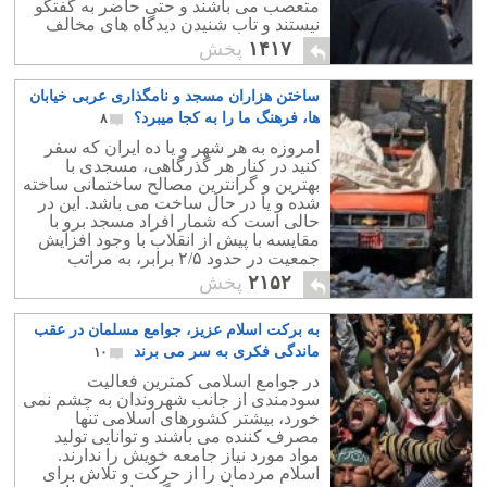
متعصب می باشند و حتی حاضر به گفتگو
نیستند و تاب شنیدن دیدگاه های مخالف
اسلام را ندارند.
۱۴۱۷
پخش
ساختن هزاران مسجد و نامگذاری عربی خیابان
ها، فرهنگ ما را به کجا میبرد؟
۸
امروزه به هر شهر و یا ده ایران که سفر
کنید در کنار هر گذرگاهی، مسجدی با
بهترین و گرانترین مصالح ساختمانی ساخته
شده و یا در حال ساخت می باشد. این در
حالی است که شمار افراد مسجد برو با
مقایسه با پیش از انقلاب با وجود افزایش
جمعیت در حدود ۲/۵ برابر، به مراتب
کاهش یافته است و نسل جوان از مسجد
۲۱۵۲
پخش
فراری است.
به برکت اسلام عزیز، جوامع مسلمان در عقب
ماندگی فکری به سر می برند
۱۰
در جوامع اسلامی کمترین فعالیت
سودمندی از جانب شهروندان به چشم نمی
خورد، بیشتر کشورهای اسلامی تنها
مصرف کننده می باشند و توانایی تولید
مواد مورد نیاز جامعه خویش را ندارند.
اسلام مردمان را از حرکت و تلاش برای