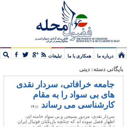
تلاش برای آزادی، دموکراسی و
THE PURSUIT OF FREEDOM,
سکولاریسم در ایران
DEMOCRACY & SECULARISM IN IRAN
درباره ما
همکاری با ما
تبلیغات
نخستین
مشترک
جستج
بایگانی دسته:
دینی
برگ
جامعه خرافاتی، سردار نقدی
های بی سواد را به مقام
کارشناسی می رساند
۱۹
سردار نقدی، مزدور بسیجی و بی سواد خامنه ای،
اظهار فضل نموده اند که چنانچه بازیکنان فوتبال ایران
نماز شب بخوانند و با نیت پیروزی اسلام پای در زمین