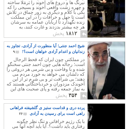
نیرنگ ها و دروغ های آخوند را بَرمَلا ساخته
و چهره زشت واقعی آخوند و بسیجی را که
یکی با کلام و دیگری به زور چماق در تلاش
است تا جهل و خرافات را در این مملکت
زنده نگهدارد تا اربابان عمامه به سرشان
هر چه بیشتر بدزدند و غارت کنند، به
مردمان در بند ایران زمین نشان دهند.
۱۸۱۲
پخش
شیخ احمد جنتی؛ آیا منظورت از آزادی، تجاوز به
زندانیان و اعدام آزادی خواهان است؟!
۹
در مملکتی چون ایران که قحط الرجال
است؛ رجاله هایی چون احمد جنتی سخنگو
شده و با وقاحت و بی شرمی هر دروغی را
که دلشان می خواهد به خورد مردم می
دهند؛ بی شرافت تر و بی شرم تر از این
آخوندک مزدوران و خردباختگانی هستند که
به نماز جمعه رفته و پای صحبت های این
دلقک می نشینند.!
۳۵۴
پخش
پرده دری و قداست ستیز ی گلشیفته فراهانی
راهی است برای رسیدن به آزادی
۲۶
با یک رژیم خرافاتی و تنگ نظر چگونه
رفتاری باید داشت؟. آیا باید آنچه آنها می