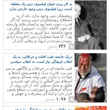
به کار بردن عنوان فیلسوف دینی یک مغلطه
است، زیرا فیلسوف دینی وجود خارجی ندارد
۱۱
روشنفکر دینی وجود ندارد. باید از به
اصطلاح روشنفکران دینی پرسید که اگر
قدرت دست شما بود و انسان های وارسته
ای چون گالیله، دکارت، اسپینوزا، بِیکن و...
وجود نداشتند، دنیا امروز به چه شکل می
بود؟. آیا شما متفکران دینی اجازه به آزادی
رسیدن مردم در اروپا، و رهایی آنان از
چنگال استبداد دینی را می دادید؟.
۷۳۶
پخش
دریک جامعه عقب افتاده و خرافاتی؛ به یک
انقلاب فرهنگی نیاز است، نه انقلاب سیاسی
۲۰
قتی جامعه ای در خرافات و ناآگاهی به سر
می برد، قدرت درک و هضم پیش آمدها و
حوادث را ندارد، نمی تواند مسائل و پیش
آمدهای بین المللی را برای خود تجزیه و
تحلیل و سبک سنگین کند. از این روی، از
دیدگاه فرهنگی و آموزشی در سطح پایینی
قرار دارد و آمادگی پیشرفت و جهش و
رسیدن به سطح بالاتر را نخواهد داشت.
۱۰۷۸
پخش
روز والنتاین، روز مهر و دلدادگی را به هم