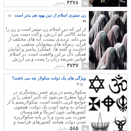
چهارشنبه سوری را بر هم بریزند.
۴۳۷۸
پخش
زن ستیزی اسلام از دین یهود هم بدتر است
۲۷
از این که دین اسلام زن ستیز است و زن را
مانند کالایی کم ارزش، و آلت دست مرد
می داند، تردیدی نیست. آیه های مختلف از
قرآن، رساله های پیشوایان مذهبی، و
احادیث و گفته ها، عملکرد پیامبر و امامان
همگی دال بر این واقعیت است. در اسلام
قوانین شریعه زنان را پست و بی ارزش
می خوانند و به ماهیت زن توهین می کنند.
۳۷۳۷
پخش
ویژگی های یک دولت سکولار چه می باشند؟
۴
سکولاریسم در پرتو عصر روشنگری در
اروپا مطرح می‌شود که تاثیر اصلی را بر
جوامع غربی داشته‌ است. سکولاریسم یا از
ابتدای به وجود آمدن یک دولت، همچون
کشورهایی چون آمریکا و هندوستان
صورت می پذیرد و یا بر پایه سکولاریزه
شدن دولت همانند کشورهای فرانسه و
نپال، نقش پر اهمیت خود را در جامعه ایفا
۵۸۵
پخش