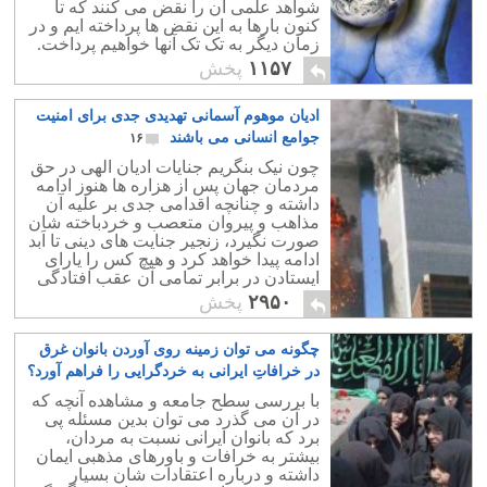
شواهد علمی آن را نقض می کنند که تا
کنون بارها به این نقض ها پرداخته ایم و در
زمان دیگر به تک تک آنها خواهیم پرداخت.
۱۱۵۷
پخش
ادیان موهوم آسمانی تهدیدی جدی برای امنیت
جوامع انسانی می باشند
۱۶
چون نیک بنگریم جنایات ادیان الهی در حق
مردمان جهان پس از هزاره ها هنوز ادامه
داشته و چنانچه اقدامی جدی بر علیه آن
مذاهب و پیروان متعصب و خردباخته شان
صورت نگیرد، زنجیر جنایت های دینی تا اَبد
ادامه پیدا خواهد کرد و هیچ کس را یارای
ایستادن در برابر تمامی آن عقب افتادگی
های دینی نخواهد بود.
۲۹۵۰
پخش
چگونه می توان زمینه روی آوردن بانوان غرق
در خرافاتِ ایرانی به خردگرایی را فراهم آورد؟
۳۶
با بررسی سطح جامعه و مشاهده آنچه که
در آن می گذرد می توان بدین مسئله پی
برد که بانوان ایرانی نسبت به مردان،
بیشتر به خرافات و باورهای مذهبی ایمان
داشته و درباره اعتقادات شان بسیار