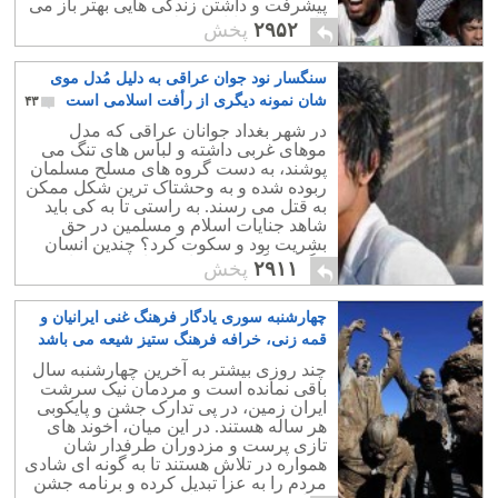
پیشرفت و داشتن زندگی هایی بهتر باز می
دارد و مسلمانان فقط به بهشت موهوم
۲۹۵۲
پخش
الله مدینه راضی اند.
سنگسار نود جوان عراقی به دلیل مُدل موی
شان نمونه دیگری از رأفت اسلامی است
۴۳
در شهر بغداد جوانان عراقی که مدل
موهای غربی داشته و لباس های تنگ می
پوشند، به دست گروه های مسلح مسلمان
ربوده شده و به وحشتاک ترین شکل ممکن
به قتل می رسند. به راستی تا به کی باید
شاهد جنایات اسلام و مسلمین در حق
بشریت بود و سکوت کرد؟ چندین انسان
بیگناه دیگر باید قربانی قوانین وحشیانه
۲۹۱۱
پخش
اسلام شوند؟
چهارشنبه سوری یادگار فرهنگ غنی ایرانیان و
قمه زنی، خرافه فرهنگ ستیز شیعه می باشد
۱۴
چند روزی بیشتر به آخرین چهارشنبه سال
باقی نمانده است و مردمان نیک سرشت
ایران زمین، در پی تدارک جشن و پایکوبی
هر ساله هستند. در این میان، آخوند های
تازی پرست و مزدوران طرفدار شان
همواره در تلاش هستند تا به گونه ای شادی
مردم را به عزا تبدیل کرده و برنامه جشن