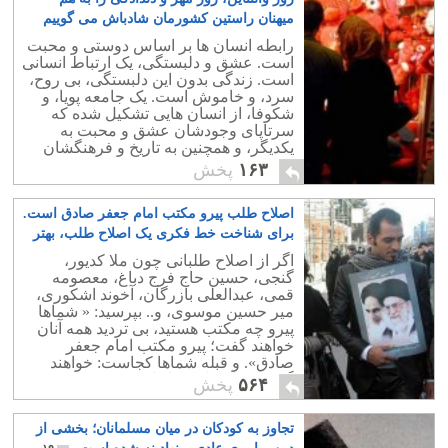
میهنان راستین کشورمان شادباش می گوییم
۷
رابطه انسان ها بر اساس دوستی و محبت
است. عشق و دلبستگی، یک ارتباط انسانی
است. زندگی بدون این دلبستگی، بی روح،
سرد، و خاموش است. یک جامعه پویا، و
شکوفا، از انسان هایی تشکیل شده که
سرتاپای وجودشان عشق و محبت به
یکدیگر، و همچنین به تاریخ و فرهنگشان
است.
۱۶۳
پخش
اصلاح طلب پیرو مکتب امام جعفر صادق است.
برای شناخت خط فکری یک اصلاح طلب، بهتر
است با این ملا بیشتر آشنا شوید
۳
اگر از اصلاح طلبانی چون ملا کدیور،
گنجی، حسین حاج فرج دباغ، معصومه
قمی، عبدالعلی بازرگان، آخوند اشکوری،
میر حسین موسوی، و.. بپرسید: « شماها
پیرو چه مکتب هستید، بی تردید همه آنان
خواهند گفت؛ پیرو مکتب امام جعفر
صادق». و قبله شماها کجاست: خواهند
گفت؛« فلسطین و لبنان ».
۵۶۴
پخش
تجاوز به کودکان در میان مسلمانان؛ بخشی از