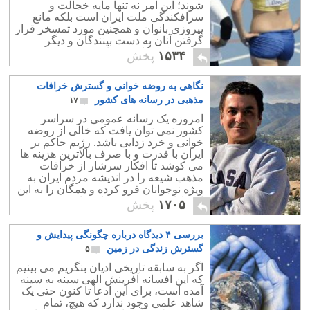
شوند؛ این امر نه تنها مایه خجالت و
سرافکندگی ملت ایران است بلکه مانع
پیروزی بانوان و همچنین مورد تمسخر قرار
گرفتن آنان به دست بینندگان و دیگر
شرکت کنندگان می باشد.
۱۵۳۴
پخش
نگاهی به روضه خوانی و گسترش خرافات
مذهبی در رسانه های کشور
۱۷
امروزه یک رسانه عمومی در سراسر
کشور نمی توان یافت که خالی از روضه
خوانی و خرد زدایی باشد. رژیم حاکم بر
ایران با قدرت و با صرف بالاترین هزینه ها
می کوشد تا افکار سرشار از خرافات
مذهب شیعه را در اندیشه مردم ایران به
ویژه نوجوانان فرو کرده و همگان را به این
اعتقادات پوچ و بی معنا معتاد و معتقد
۱۷۰۵
پخش
نماید.
بررسی ۴ دیدگاه درباره چگونگی پیدایش و
گسترش زندگی در زمین
۵
اگر به سابقه تاریخی ادیان بنگریم می بینیم
که این افسانه آفرینش الهی سینه به سینه
آمده است، برای این ادعا تا کنون حتی یک
شاهد علمی وجود ندارد که هیچ، تمام