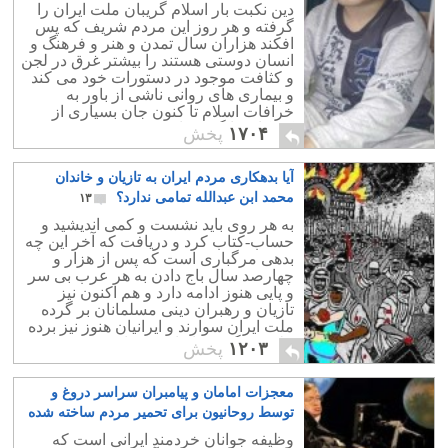
۱۲
دین نکبت بار اسلام گریبان ملت ایران را
گرفته و هر روز این مردم شریف که پس
افکند هزاران سال تمدن و هنر و فرهنگ و
انسان دوستی هستند را بیشتر غرق در لجن
و کثافت موجود در دستورات خود می کند
و بیماری های روانی ناشی از باور به
خرافات اسلام تا کنون جان بسیاری از
کودکان را گرفته است.
۱۷۰۴
پخش
آیا بدهکاری مردم ایران به تازیان و خاندان
محمد ابن عبدالله تمامی ندارد؟
۱۳
به هر روی باید نشست و کمی اندیشید و
حساب-کتاب کرد و دریافت که آخر این چه
بدهی مرگباری است که پس از هزار و
چهارصد سال باج دادن به هر عرب بی سر
و پایی هنوز ادامه دارد و هم اکنون نیز
تازیان و رهبران دینی مسلمانان بر گرده
ملت ایران سوارند و ایرانیان هنوز نیز برده
حلقه به گوش تازیان می باشند. زهی
۱۲۰۳
پخش
خجالت..
معجزات امامان و پیامبران سراسر دروغ و
توسط روحانیون برای تحمیر مردم ساخته شده
اند
۶۶
وظیفه جوانان خردمند ایرانی است که