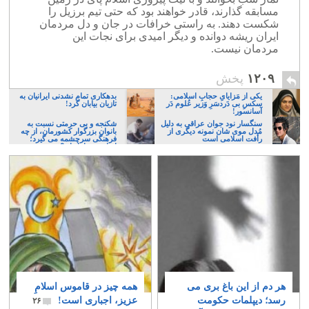
مسابقه گذارند، قادر خواهند بود که حتی تیم برزیل را
شکست دهند. به راستی خرافات در جان و دل مردمان
ایران ریشه دوانده و دیگر امیدی برای نجات این
مردمان نیست.
۱۲۰۹
پخش
یکی از مَزایایِ حجابِ اسلامی:
بدهکاری تمام نشدنی ایرانیان به
سکسِ بی دَردسَرِ وَزیر عُلوم دَر
تازیان بیابان گرد!
آسانسور!
سنگسار نود جوان عراقی به دلیل
شکنجه و بی حرمتی نسبت به
مُدل موی شان نمونه دیگری از
بانوان بزرگوار کشورمان، از چه
رأفت اسلامی است
فرهنگی سرچشمه می گیرد؛
ایرانی، و یا تازیان؟
هر دم از این باغ بری می
همه چیز در قاموس اسلامِ
رسد؛ دیپلمات حکومت
عزیز، اجباری است!
۲۶