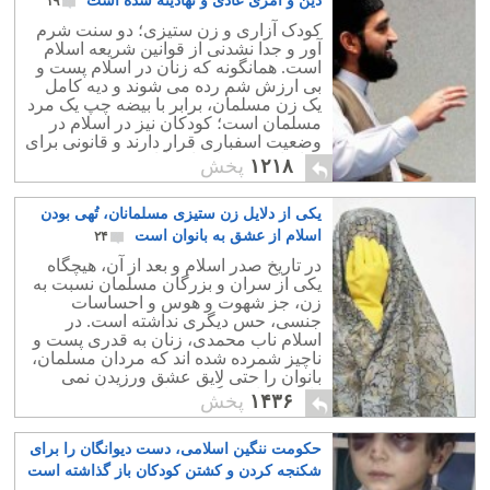
دین و امری عادی و نهادینه شده است
۱۹
کودک آزاری و زن ستیزی؛ دو سنت شرم
آور و جدا نشدنی از قوانین شریعه اسلام
است. همانگونه که زنان در اسلام پست و
بی ارزش شم رده می شوند و دیه کامل
یک زن مسلمان، برابر با بیضه چپ یک مرد
مسلمان است؛ کودکان نیز در اسلام در
وضعیت اسفباری قرار دارند و قانونی برای
دفاع از حقوق انسانی آنان وجود ندارد.
۱۲۱۸
پخش
یکی از دلایل زن ستیزی مسلمانان، تُهی بودن
اسلام از عشق به بانوان است
۲۴
در تاریخ صدر اسلام و بعد از آن، هیچگاه
یکی از سران و بزرگان مسلمان نسبت به
زن، جز شهوت و هوس و احساسات
جنسی، حس دیگری نداشته است. در
اسلام ناب محمدی، زنان به قدری پست و
ناچیز شمرده شده اند که مردان مسلمان،
بانوان را حتی لایق عشق ورزیدن نمی
دانند؛ چرا که نگاه مردان مسلمان به هر
۱۴۳۶
پخش
زنی، نگاهی ابزاری است.
حکومت ننگین اسلامی، دست دیوانگان را برای
شکنجه کردن و کشتن کودکان باز گذاشته است