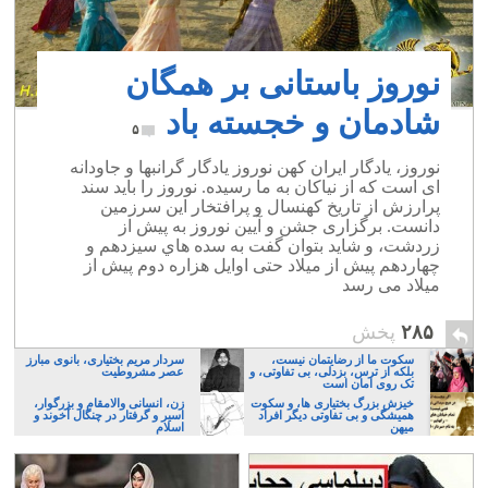
نوروز باستانی بر همگان
شادمان و خجسته باد
۵
نوروز، یادگار ایران کهن نوروز یادگار گرانبها و جاودانه
ای است که از نیاکان به ما رسیده. نوروز را باید سند
پرارزش از تاریخ کهنسال و پرافتخار این سرزمین
دانست. برگزاری جشن و آیین نوروز به پيش از
زردشت، و شايد بتوان گفت به سده هاي سيزدهم و
چهاردهم پيش از ميلاد حتی اوايل هزاره دوم پيش از
ميلاد می رسد
۲۸۵
پخش
سکوت ما از رضایتمان نیست،
سردار مریم بختیاری، بانوی مبارز
بلکه از ترس، بزدلی، بی تفاوتی، و
عصر مشروطیت
تک روی امان است
خیزش بزرگ بختیاری ها، و سکوت
زن، انسانی والامقام و بزرگوار،
همیشگی و بی تفاوتی دیگر افراد
اسیر و گرفتار در چنگال آخوند و
میهن
اسلام