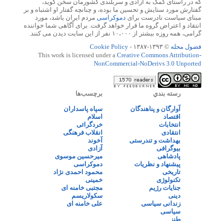
که در راستای کمک به آزادی و سربلندی کشورمان سخن گوید،
گفتارش مورد ستایش و تحسین ما بوده، و چنانچه گفتار او اشتباه و بر
مبنای سیاست نادرست برای
دموکراسی
مردم ایران باشد، مورد
انتقاد و اعتراض گروه ما قرار خواهد گرفت. برای آگاهی شما خواننده
گرامی، همه روزه بیشتر از ۱۰،۰۰۰ نفر از این سایت دیدن می کنند.
فضول محله
© ۱۳۹۳-۱۳۸۷ -
Cookie Policy
This work is licensed under a
Creative Commons Attribution-
NonCommercial-NoDerivs 3.0 Unported
رسته بندي
برچسب‌ها
آوارگان و پناهندگان
سپاه پاسداران
اقتصاد
اسلام
انتخابات
خردگرائی
انتقادی
انقلاب فرهنگی
بهداشت و تندرستی
آخوند
بیوگرافی
آزادی
پادشاهی
میرحسین موسوی
پیشنهاد و نظریات
دموکراسی
تاریخی
محمود احمدی نژاد
تکنولوژی
خمینی
جنایات رژیم
مجتبی خامنه ای
دینی
سکولاریسم
زندانی سیاسی
علی خامنه ای
سیاسی
طنز