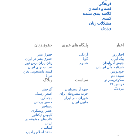
فرهنگی
قصه و داستان
کلاسه بندی نشده
کمدی
مشکلات زنان
ورزش
اخبار
پایگاه های خبری
حقوق زنان
اخبار روز
آزادگی
حقوق بشر
پيک ايران
گویا
حقوق بشر در ایران
جنبش آذربایجان
همبوم
زنان ايران پرس نيوز
خبرنامه ملّی ایرانیان
عدالت برای ایران
خودنویس
کمیته دانشجویی دفاع
سپیده دم
هرانا
سیاست
وبلاگ
سکولاریسم نو
فرانس ۲۴
مردمک
جبهه آزادیخواهان
آذرخش
حزب مشروطه ایران
اصغر ارسنگ
شورای ملی ایران
باچه آزره
ملیون ایران
حسین یزدانی
رستاخیز
عضر روشنگری
کابوس دیکتاتور
کتاب‌های ممنوعه در
ایران
گمنامیان
منتقد اسلام و ادیان