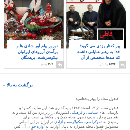
پیر کفتار یزدی می گوید؛
نوروز پیام آور شادی ها و
خدا به رهبر عنایاتی داشته
برآمدن آرزوهای ایرانیان
که صدها متخصص از آن
نیکوسرشت، برهمگان
محرومند
خجسته باد
۴
۲
۱۵۷۶
پخش
۲۰۹
پخش
برگشت به بالا
فضول محله را بهتر بشناسید
فضول محله در ۱۳ اسفند ۱۳۸۷ پایه گذاری شد. این سایت کمبود و
نارسایی های
سیاسی
و
فرهنگی
کشورمان را زیر ذره بین گذاشته، و به
نقد می پردازد. هدف فضول محله کمک و راهگشایی است برای
رسیدن به
دموکراسی
،
سکولارسم
و
آزادی
در ایران. بر این اساس،
مسئولین فضول محله همواره به دنبال آوازند، نه
آوازه خوان
. آن کس