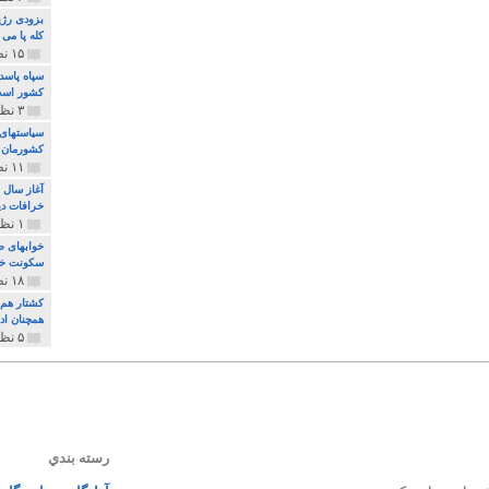
بزودی رژی
کله پا می
۱۵ نظر و ۳۲۷ پخش
سپاه پاسد
کشور اس
۳ نظر و ۱۶۲ پخش
سیاستهای 
کشورمان 
۱۱ نظر و ۳۱۵ پخش
آغاز سال 
خرافات دی
۱ نظر و ۷۴ پخش
خوابهای ط
سکونت خو
۱۸ نظر و ۸۹۷ پخش
کشتار هم م
همچنان ادا
۵ نظر و ۲۵۹ پخش
رسته بندي