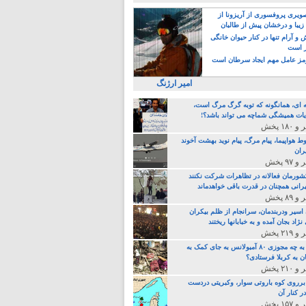
یری پروفسوری از آریزونا از
زیبا و درخشان پیش از طالبان
 آرام تنها در کنار حیوان خانگی
ر است
ز عامل مهم ایجاد سرطان است
امیر ارژنگ
ه ای، همانگونه که توبه گرگ مرگ است،
ات همیشگی شماچه می تواند باشد؟!
ط هواپیما، پیام مرگ، پیام نوید بهشت آخوند
ران
 کشورمان فعالانه در تظاهرات شرکت نکنند
رانی همچنان در قدرت باقی خواهدماند
 اسیر ودربندمان، سرانجام از ظلم بیکران
نژاد بجان آمده و به خبابانها ریختند
خامنه ای، به چه مجوزی ۸۰ آمبولانس به جای کمک به
ن به کربلا فرستادی؟
 برروی کوه باروتی سوار، وکبریتی دردست
ر کنار آن