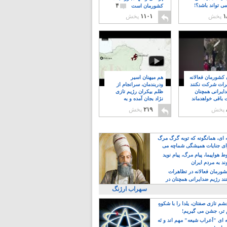
۴
ی تواند باشد؟!
کشورمان است
۱
پخش
۱۱۰۱
پخش
ن کشورمان فعالانه
هم میهنان اسیر
رات شرکت نکنند
ودربندمان، سرانجام از
ایرانی همچنان
ظلم بیکران رژیم تازی
 باقی خواهدماند
نژاد بجان آمده و به
۸
خبابانها ریختند
پخش
۲۱۹
پخش
ه ای، همانگونه که توبه گرگ مرگ
ی جنایات همیشگی شماچه می
!
 هواپیما، پیام مرگ، پیام نوید
د به مردم ایران
کشورمان فعالانه در تظاهرات
د رژیم ضدایرانی همچنان در
 خواهدماند
سهراب ارژنگ
م تازی صفتان، یلدا را با شکوهِ
 تر، جشن می گیریم!
 ای "اَعراب شیعه" مهم اند و نَه