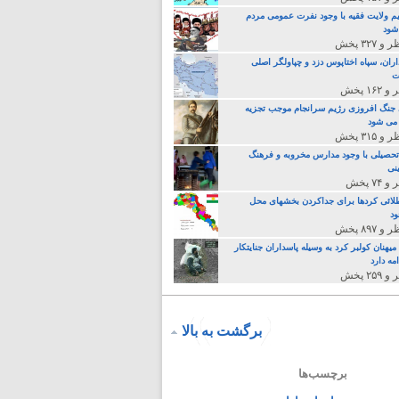
م ولایت فقیه با وجود نفرت عمومی مردم
 شود
اران، سپاه اختاپوس دزد و چپاولگر اصلی
ت
جنگ افروزی رژیم سرانجام موجب تجزیه
می شود
تحصیلی با وجود مدارس مخروبه و فرهنگ
نی
لائی کردها برای جداکردن بخشهای محل
د
یهنان کولبر کرد به وسیله پاسداران جنایتکار
مه دارد
برگشت به بالا
برچسب‌ها