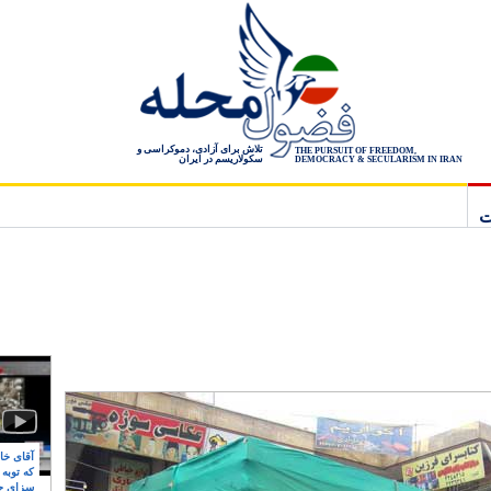
تلاش برای آزادی، دموکراسی و
THE PURSUIT OF FREEDOM,
سکولاریسم در ایران
DEMOCRACY & SECULARISM IN IRAN
ت
آقای خام
که توبه
سزای ج