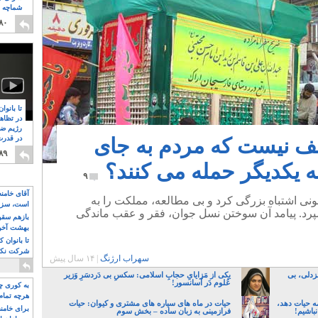
شماچه م
۸
۸۰
تا بانوا
در تظاه
رژیم ضد
تأسف نیست که مردم به جای
در قدرت
۸
۸۹
 یکدیگر حمله می کنند؟
۹
آقای خامن
سته کنونی اشتباه بزرگی کرد و بی مطالعه، مملکت را به
است، سزا
رد. پیامد آن سوختن نسل جوان، فقر و عقب ماندگی
تواند باشد؟
بازهم سقوط
بهشت آخون
تا بانوان 
شرکت نکنن
سهراب ارژنگ
|
۱۴ سال پیش
قدرت باقی
زدلی، بی
یکی از مَزایایِ حجابِ اسلامی: سکسِ بی دَردسَرِ وَزیر
عُلوم دَر آسانسور!
به کوری چش
هرچه تمام
ه حیات دهد،
حیات در ماه های سیاره های مشتری و کیوان: حیات
برای خامنه
نباشیم!
فرازمینی به زبان ساده – بخش سوم