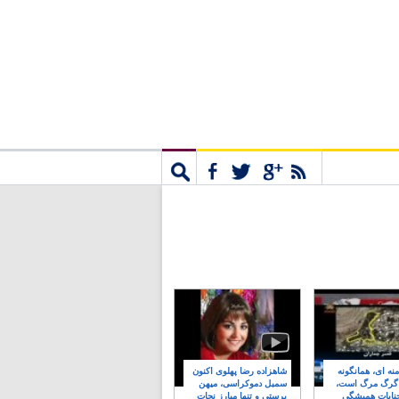
مشترک
جستجو
نه ای، همانگونه
شاهزاده رضا پهلوی اکنون
 گرگ مرگ است،
سمبل دموکراسی، میهن
نایات همیشگی
پرستی و تنها مبارز نجات