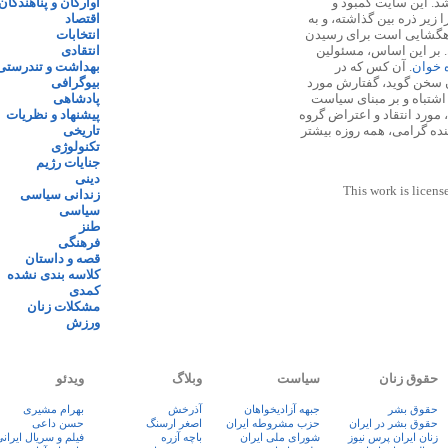
 ۱۳۸۷ پایه گذاری شد. این سایت کمبود و
آوارگان و پناهندگان
زیر ذره بین گذاشته، و به
اقتصاد
اهگشایی است برای رسیدن
انتخابات
. بر این اساس، مسئولین
انتقادی
ه خوان
. آن کس که در
بهداشت و تندرستی
 سخن گوید، گفتارش مورد
بیوگرافی
 اشتباه و بر مبنای سیاست
پادشاهی
مورد انتقاد و اعتراض گروه
پیشنهاد و نظریات
نده گرامی، همه روزه بیشتر
تاریخی
تکنولوژی
جنایات رژیم
دینی
This work is licens
زندانی سیاسی
سیاسی
طنز
فرهنگی
قصه و داستان
کلاسه بندی نشده
کمدی
مشکلات زنان
ورزش
حقوق زنان
سیاست
وبلاگ
ویدئو
حقوق بشر
جبهه آزادیخواهان
آذرخش
بهرام مشیری
حقوق بشر در ایران
حزب مشروطه ایران
اصغر ارسنگ
حسن داعی
زنان ايران پرس نيوز
شورای ملی ایران
باچه آزره
فيلم و سريال ايران