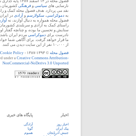
فضول محله در ۱۳ اسفند
نارسایی های
سیاسی
و
فرهنگی
کشورمان را 
نقد می پردازد. هدف فضول محله کمک و ر
به
دموکراسی
،
سکولارسم
و
آزادی
در ایران
فضول محله همواره به دنبال آوازند، نه
آواز
راستای کمک به آزادی و سربلندی کشورمان
ستایش و تحسین ما بوده، و چنانچه گفتار او
نادرست برای
دموکراسی
مردم ایران باشد، 
ما قرار خواهد گرفت. برای آگاهی شما خوان
از ۱۰،۰۰۰ نفر از این سایت دیدن می کنند.
فضول محله
© ۱۳۹۳-۱۳۸۷ -
Cookie Policy
ed under a
Creative Commons Attribution-
NonCommercial-NoDerivs 3.0 Unported
اخبار
پایگاه های خبری
اخبار روز
آزادگی
پيک ايران
گویا
جنبش آذربایجان
همبوم