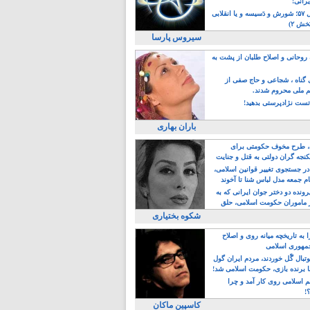
یرانی!
رویداد سال ۵۷؛ شورش و دَسیسه و یا انقلابی
خش ۲)
سیروس پارسا
روحانی و اصلاح طلبان از پشت به
ی گناه ، شجاعی و حاج صفی از
یم ملی محروم شدند.
ست نژادپرستی بدهید!
باران بهاری
طرح مخوف حکومتی برای
جه گران دولتی به قتل و جنایت
در جستجوی تغییر قوانین اسلامی،
ام جمعه مدل لباس شنا تا آخوند
مجنسگرا!
رونده دو دختر جوان ایرانی که به
 ماموران حکومت اسلامی، حلق
شکوه بختیاری
 به تاریخچه میانه روی و اصلاح
مهوری اسلامی
وتبال گًل خوردند، مردم ایران گول
ا برنده بازی، حکومت اسلامی شد!
م اسلامی روی کار آمد و چرا
؟!
کاسپین ماکان