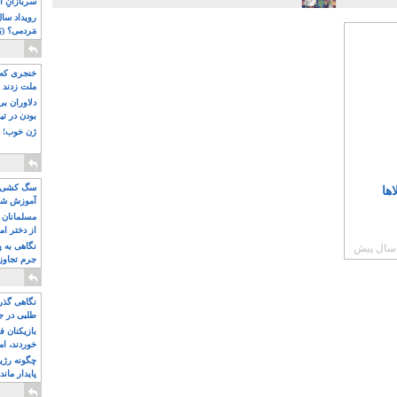
سربازانِ ا
مَردمی؟ (بَ
خنجری که 
ملت زدند
دلاوران ب
بودن در ت
ژن خوب! ت
سگ کشی، 
ها
آموزش شکن
بیشتر
مسلمانان 
از دختر ام
مسلمان ه
نگاهی به پ
جرم تجاوز
آویز شدند!
نگاهی گذرا
طلبی در ج
بازیکنان ف
خوردند، ام
چگونه رژی
پایدار ماند