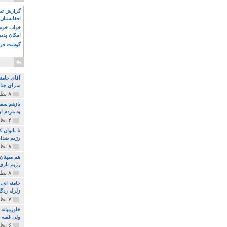
گزارش تصو
افغانستان 
خواب خوش و
امکان پذی
گوشت قرم
آقای خامن
سزای جنای
۸ نظر و ۱۸۰ پخش
بازهم سقو
به مردم ای
۴ نظر و ۹۷ پخش
تا بانوان
رژیم ضدای
۸ نظر و ۸۹ پخش
هم میهنان
رژیم تازی 
۸ نظر و ۲۱۹ پخش
زلزله زدگا
۷ نظر و ۲۱۰ پخش
خاورمیانه
ولی فقیه د
۶ نظر و ۱۵۷ پخش