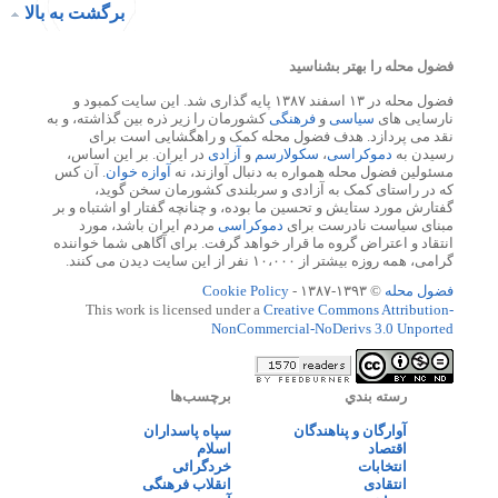
برگشت به بالا
فضول محله را بهتر بشناسید
فضول محله در ۱۳ اسفند ۱۳۸۷ پایه گذاری شد. این سایت کمبود و
نارسایی های
سیاسی
و
فرهنگی
کشورمان را زیر ذره بین گذاشته، و به
نقد می پردازد. هدف فضول محله کمک و راهگشایی است برای
رسیدن به
دموکراسی
،
سکولارسم
و
آزادی
در ایران. بر این اساس،
مسئولین فضول محله همواره به دنبال آوازند، نه
آوازه خوان
. آن کس
که در راستای کمک به آزادی و سربلندی کشورمان سخن گوید،
گفتارش مورد ستایش و تحسین ما بوده، و چنانچه گفتار او اشتباه و بر
مبنای سیاست نادرست برای
دموکراسی
مردم ایران باشد، مورد
انتقاد و اعتراض گروه ما قرار خواهد گرفت. برای آگاهی شما خواننده
گرامی، همه روزه بیشتر از ۱۰،۰۰۰ نفر از این سایت دیدن می کنند.
فضول محله
© ۱۳۹۳-۱۳۸۷ -
Cookie Policy
This work is licensed under a
Creative Commons Attribution-
NonCommercial-NoDerivs 3.0 Unported
رسته بندي
برچسب‌ها
آوارگان و پناهندگان
سپاه پاسداران
اقتصاد
اسلام
انتخابات
خردگرائی
انتقادی
انقلاب فرهنگی