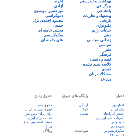
بهداشت و تندرستی
آخوند
بیوگرافی
آزادی
پادشاهی
میرحسین موسوی
پیشنهاد و نظریات
دموکراسی
تاریخی
محمود احمدی نژاد
تکنولوژی
خمینی
جنایات رژیم
مجتبی خامنه ای
دینی
سکولاریسم
زندانی سیاسی
علی خامنه ای
سیاسی
طنز
فرهنگی
قصه و داستان
کلاسه بندی نشده
کمدی
مشکلات زنان
ورزش
اخبار
پایگاه های خبری
حقوق زنان
اخبار روز
آزادگی
حقوق بشر
پيک ايران
گویا
حقوق بشر در ایران
جنبش آذربایجان
همبوم
زنان ايران پرس نيوز
خبرنامه ملّی ایرانیان
عدالت برای ایران
خودنویس
کمیته دانشجویی دفاع
سپیده دم
هرانا
سیاست
وبلاگ
سکولاریسم نو
فرانس ۲۴