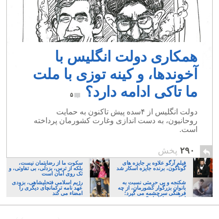
همکاری دولت انگلیس با
آخوندها، و کینه توزی با ملت
ما تاکی ادامه دارد؟
۵
دولت انگلیس از ۴سده پیش تاکنون به حمایت
روحانیون، به دست اندازی وغارت کشورمان پرداخته
است.
۲۹۰
پخش
فیلم آرگو علاوه بر جایزه های
سکوت ما از رضایتمان نیست،
گوناگون، برنده جایزه اسکار شد
بلکه از ترس، بزدلی، بی تفاوتی، و
تک روی امان است
شکنجه و بی حرمتی نسبت به
رژیم اسلامی فتحلیشاهی، بزودی
بانوان بزرگوار کشورمان، از چه
عهد نامه ترکمانچای دیگری را
فرهنگی سرچشمه می گیرد؛
امضاء می کند
ایرانی، و یا تازیان؟