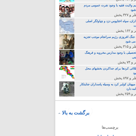
م ولایت فقیه با وجود نفرت عمومی مردم
 شود
اران، سپاه اختاپوس دزد و چپاولگر اصلی
ت
جنگ افروزی رژیم سرانجام موجب تجزیه
می شود
تحصیلی با وجود مدارس مخروبه و فرهنگ
نی
لائی کردها برای جداکردن بخشهای محل
د
یهنان کولبر کرد به وسیله پاسداران جنایتکار
مه دارد
برگشت به بالا
برچسب‌ها