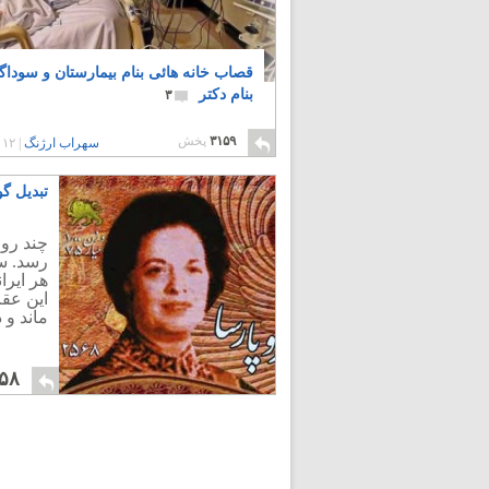
قصاب خانه هائی بنام بیمارستان و سوداگ
بنام دکتر
۳
۳۱۵۹
پخش
سهراب ارژنگ
|
۱۲ سال پیش
تبدیل گو
چند رو
رسد. س
هر ایرا
این عقب
ماند و 
۵۸