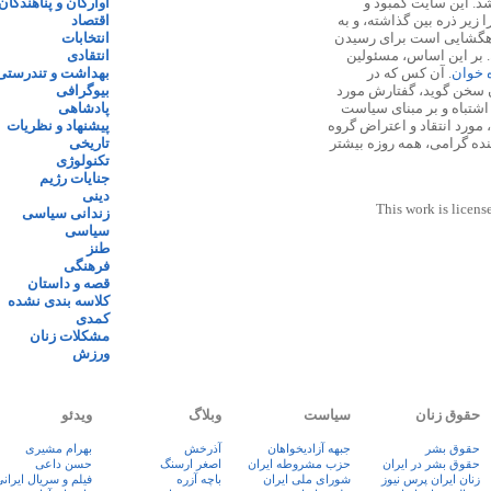
 ۱۳۸۷ پایه گذاری شد. این سایت کمبود و
آوارگان و پناهندگان
زیر ذره بین گذاشته، و به
اقتصاد
اهگشایی است برای رسیدن
انتخابات
. بر این اساس، مسئولین
انتقادی
ه خوان
. آن کس که در
بهداشت و تندرستی
 سخن گوید، گفتارش مورد
بیوگرافی
 اشتباه و بر مبنای سیاست
پادشاهی
مورد انتقاد و اعتراض گروه
پیشنهاد و نظریات
نده گرامی، همه روزه بیشتر
تاریخی
تکنولوژی
جنایات رژیم
دینی
This work is licens
زندانی سیاسی
سیاسی
طنز
فرهنگی
قصه و داستان
کلاسه بندی نشده
کمدی
مشکلات زنان
ورزش
حقوق زنان
سیاست
وبلاگ
ویدئو
حقوق بشر
جبهه آزادیخواهان
آذرخش
بهرام مشیری
حقوق بشر در ایران
حزب مشروطه ایران
اصغر ارسنگ
حسن داعی
زنان ايران پرس نيوز
شورای ملی ایران
باچه آزره
فيلم و سريال ايران