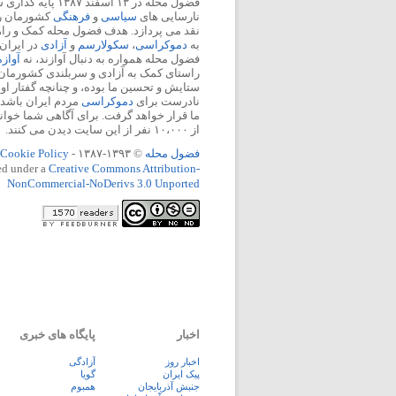
فضول محله در ۱۳ اسفند
نارسایی های
سیاسی
و
فرهنگی
کشورمان را 
نقد می پردازد. هدف فضول محله کمک و ر
به
دموکراسی
،
سکولارسم
و
آزادی
در ایران
فضول محله همواره به دنبال آوازند، نه
آواز
راستای کمک به آزادی و سربلندی کشورمان
ستایش و تحسین ما بوده، و چنانچه گفتار او
نادرست برای
دموکراسی
مردم ایران باشد، 
ما قرار خواهد گرفت. برای آگاهی شما خوان
از ۱۰،۰۰۰ نفر از این سایت دیدن می کنند.
فضول محله
© ۱۳۹۳-۱۳۸۷ -
Cookie Policy
ed under a
Creative Commons Attribution-
NonCommercial-NoDerivs 3.0 Unported
اخبار
پایگاه های خبری
اخبار روز
آزادگی
پيک ايران
گویا
جنبش آذربایجان
همبوم