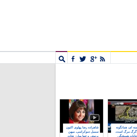
مشترک
جستجو
نه ای، همانگونه
شاهزاده رضا پهلوی اکنون
 گرگ مرگ است،
سمبل دموکراسی، میهن
نایات همیشگی
پرستی و تنها مبارز نجات