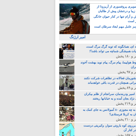
یری پروفسوری از آریزونا از
زیبا و درخشان پیش از طالبان
 آرام تنها در کنار حیوان خانگی
ر است
ز عامل مهم ایجاد سرطان است
امیر ارژنگ
ه ای، همانگونه که توبه گرگ مرگ است،
ات همیشگی شماچه می تواند باشد؟!
ط هواپیما، پیام مرگ، پیام نوید بهشت آخوند
ران
 کشورمان فعالانه در تظاهرات شرکت نکنند
رانی همچنان در قدرت باقی خواهدماند
 اسیر ودربندمان، سرانجام از ظلم بیکران
نژاد بجان آمده و به خبابانها ریختند
خامنه ای، به چه مجوزی ۸۰ آمبولانس به جای کمک به
ن به کربلا فرستادی؟
 برروی کوه باروتی سوار، وکبریتی دردست
ر کنار آن