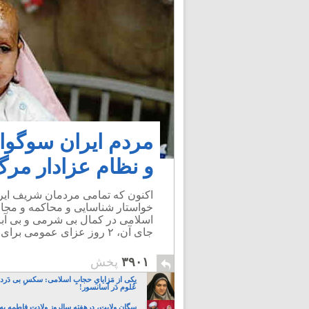
مردم ایران سوگوار
و نظام عزادار مرگ
اکنون که تمامی مردمان شریف ایر
خواستار شناسایی و محاکمه و مجا
اسلامی در کمال بی شرمی و بی آبرو
جای آن، ۲ روز عزای عمومی برای مرگ آیت الله مهدوی کنی، اعلام کرده است!
۳۹۰۱
پخش
یکی از مَزایایِ حجابِ اسلامی: سکسِ بی دَردسَ
عُلوم دَر آسانسور!
سگان ولایت، درهفته سالروز ولادت فاطمه به 