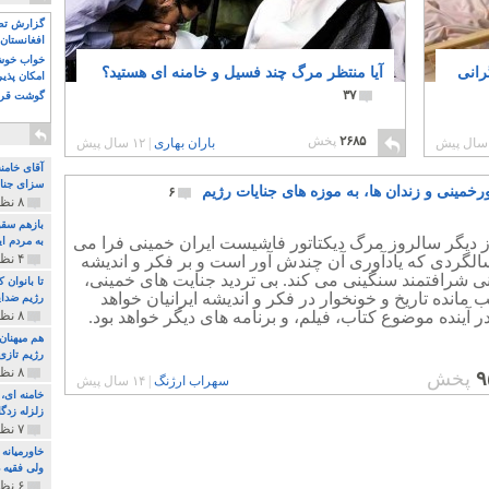
گزارش تصو
افغانستان 
خواب خوش و
رانی
آیا منتظر مرگ چند فسیل و خامنه ای هستید؟
امکان پذی
۳۷
گوشت قرم
۲۶۸۵
پخش
باران بهاری
|
۱۲ سال پیش
آقای خامن
سزای جنای
رخمینی و زندان ها، به موزه های جنایات رژیم
۶
۸ نظر و ۱۸۰ پخش
بازهم سقو
ز دیگر سالروز مرگ دیکتاتور فاشیست ایران خمینی فرا می
به مردم ای
۴ نظر و ۹۷ پخش
الگردی که یادآوری آن چندش آور است و بر فکر و اندیشه
نی شرافتمند سنگینی می کند. بی تردید جنایت های خمینی،
تا بانوان
 مانده تاریخ و خونخوار در فکر و اندیشه ایرانیان خواهد
رژیم ضدای
در آینده موضوع کتاب، فیلم، و برنامه های دیگر خواهد بود.
۸ نظر و ۸۹ پخش
هم میهنان
رژیم تازی 
۸ نظر و ۲۱۹ پخش
۹
پخش
سهراب ارژنگ
|
۱۴ سال پیش
زلزله زدگا
۷ نظر و ۲۱۰ پخش
خاورمیانه
ولی فقیه د
۶ نظر و ۱۵۷ پخش