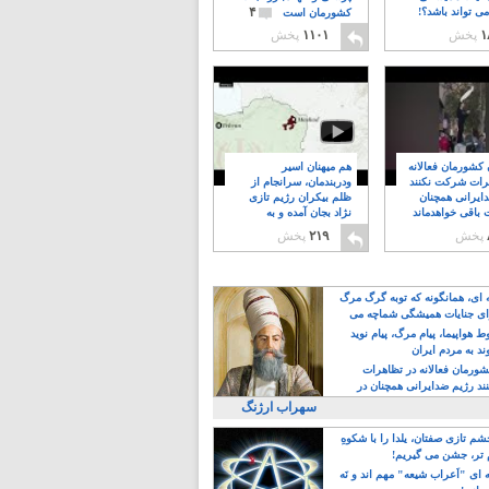
۴
ی تواند باشد؟!
کشورمان است
۱
پخش
۱۱۰۱
پخش
ن کشورمان فعالانه
هم میهنان اسیر
رات شرکت نکنند
ودربندمان، سرانجام از
ایرانی همچنان
ظلم بیکران رژیم تازی
 باقی خواهدماند
نژاد بجان آمده و به
۸
خبابانها ریختند
پخش
۲۱۹
پخش
ه ای، همانگونه که توبه گرگ مرگ
ی جنایات همیشگی شماچه می
!
 هواپیما، پیام مرگ، پیام نوید
د به مردم ایران
کشورمان فعالانه در تظاهرات
د رژیم ضدایرانی همچنان در
 خواهدماند
سهراب ارژنگ
م تازی صفتان، یلدا را با شکوهِ
 تر، جشن می گیریم!
 ای "اَعراب شیعه" مهم اند و نَه