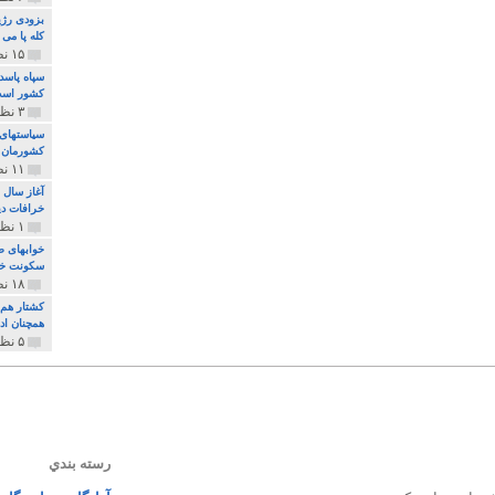
بزودی رژی
کله پا می
۱۵ نظر و ۳۲۷ پخش
سپاه پاسد
کشور اس
۳ نظر و ۱۶۲ پخش
سیاستهای 
کشورمان 
۱۱ نظر و ۳۱۵ پخش
آغاز سال 
خرافات دی
۱ نظر و ۷۴ پخش
خوابهای ط
سکونت خو
۱۸ نظر و ۸۹۷ پخش
کشتار هم م
همچنان ادا
۵ نظر و ۲۵۹ پخش
رسته بندي