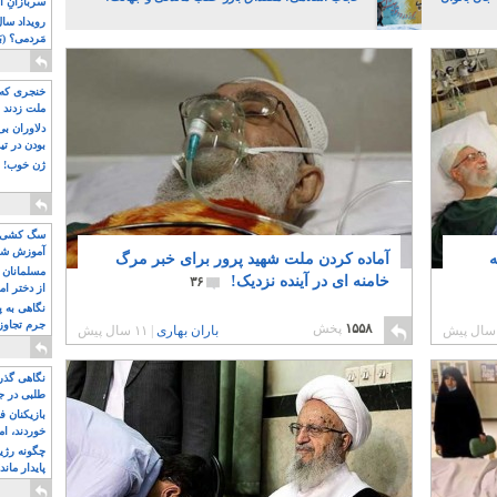
سربازانِ ا
مَردمی؟ (بَ
خنجری که 
ملت زدند
دلاوران ب
بودن در ت
ژن خوب! ت
سگ کشی، 
آموزش شکن
ه
آماده کردن ملت شهید پرور برای خبر مرگ
بیشتر
مسلمانان 
خامنه ای در آینده نزدیک!
۳۶
از دختر ام
مسلمان ه
نگاهی به پ
جرم تجاوز
۱۵۵۸
پخش
باران بهاری
|
۱۱ سال پیش
آویز شدند!
نگاهی گذرا
طلبی در ج
بازیکنان ف
خوردند، ام
چگونه رژی
پایدار ماند