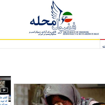
تلاش برای آزادی، دموکراسی و
THE PURSUIT OF FREEDOM,
سکولاریسم در ایران
DEMOCRACY & SECULARISM IN IRAN
ت
آقای خام
که توبه
سزای ج