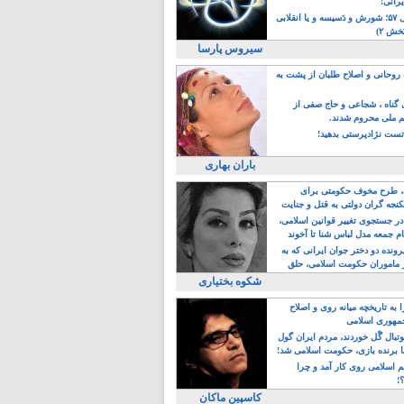
یرانی!
رویداد سال ۵۷؛ شورش و دَسیسه و یا انقلابی
خش ۲)
سیروس پارسا
روحانی و اصلاح طلبان از پشت به
ی گناه ، شجاعی و حاج صفی از
یم ملی محروم شدند.
ست نژادپرستی بدهید!
باران بهاری
طرح مخوف حکومتی برای
جه گران دولتی به قتل و جنایت
در جستجوی تغییر قوانین اسلامی،
ام جمعه مدل لباس شنا تا آخوند
مجنسگرا!
رونده دو دختر جوان ایرانی که به
 ماموران حکومت اسلامی، حلق
شکوه بختیاری
 به تاریخچه میانه روی و اصلاح
مهوری اسلامی
وتبال گًل خوردند، مردم ایران گول
ا برنده بازی، حکومت اسلامی شد!
م اسلامی روی کار آمد و چرا
؟!
کاسپین ماکان