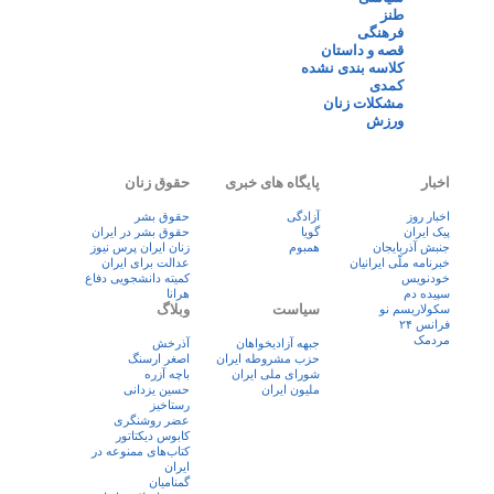
طنز
فرهنگی
قصه و داستان
کلاسه بندی نشده
کمدی
مشکلات زنان
ورزش
اخبار
پایگاه های خبری
حقوق زنان
اخبار روز
آزادگی
حقوق بشر
پيک ايران
گویا
حقوق بشر در ایران
جنبش آذربایجان
همبوم
زنان ايران پرس نيوز
خبرنامه ملّی ایرانیان
عدالت برای ایران
خودنویس
کمیته دانشجویی دفاع
سپیده دم
هرانا
سیاست
وبلاگ
سکولاریسم نو
فرانس ۲۴
مردمک
جبهه آزادیخواهان
آذرخش
حزب مشروطه ایران
اصغر ارسنگ
شورای ملی ایران
باچه آزره
ملیون ایران
حسین یزدانی
رستاخیز
عضر روشنگری
کابوس دیکتاتور
کتاب‌های ممنوعه در
ایران
گمنامیان