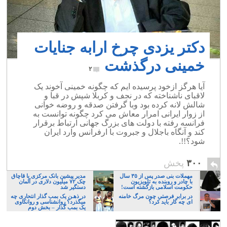
دکتر یزدی چرخ ارابه جنایات
خمینی درگذشت
۲
آیا هرگز ازخود پرسیده ایم که چگونه خمینی آخوند یک
لاقبای ناشناخته که در نجف و کربلا شپش در قبا و
شالش لانه کرده بود وبا گرفتن صدقه و روضه خوانی
از زوار ایرانی امرار معاش می کرد چگونه توانست به
فرانسه رفته با دولت های بزرگ جهانی ارتباط برقرار
کند و آنگاه باجلال و جبروت با ارفرانس وارد ایران
شود؟!!.
۳۰۰
پخش
مهملات بنی صدر پس از ٣٥ سال
مدیر پیشین بانک مرکزی با قاچاق
با چادر و روبنده به تلویزیون
چک ۷۲ میلیون دلاری در آلمان
حکومت اسلامی بازگشته است!
دستگیر شد
در برابر فرصتی چون مرگ خامنه
در ذهـن یک بمب گذار انتحاری چه
ای چه کار باید کرد؟
میگذرد؟ روانشناسی و روانکاوی
یک بمب گذار – بخش دوم