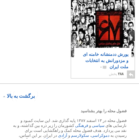
یورش ددمنشانه خامنه ای
و مزدورانش به انتخابات
ملت ایران
۰
۲۸۸
پخش
برگشت به بالا
فضول محله را بهتر بشناسید
فضول محله در ۱۳ اسفند ۱۳۸۷ پایه گذاری شد. این سایت کمبود و
نارسایی های
سیاسی
و
فرهنگی
کشورمان را زیر ذره بین گذاشته، و به
نقد می پردازد. هدف فضول محله کمک و راهگشایی است برای
رسیدن به
دموکراسی
،
سکولارسم
و
آزادی
در ایران. بر این اساس،