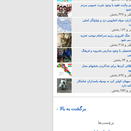
م ولایت فقیه با وجود نفرت عمومی مردم
 شود
اران، سپاه اختاپوس دزد و چپاولگر اصلی
ت
جنگ افروزی رژیم سرانجام موجب تجزیه
می شود
تحصیلی با وجود مدارس مخروبه و فرهنگ
نی
لائی کردها برای جداکردن بخشهای محل
د
یهنان کولبر کرد به وسیله پاسداران جنایتکار
مه دارد
برگشت به بالا
برچسب‌ها