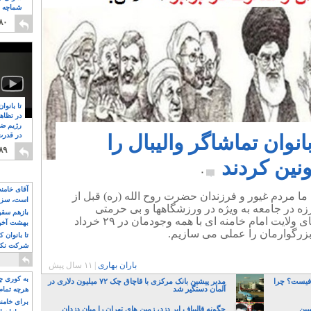
شماچه م
۸
۸۰
تا بانوا
در تظاه
رژیم ضد
نوان تماشاگر والیبال را
در قدرت
۸
۸۹
نین کردند
۰
آقای خامن
ان ما مردم غیور و فرزندان حضرت روح الله (ره) قبل از
است، سزا
ه در جامعه به ویژه در ورزشگاهها و بی حرمتی
تواند باشد؟
بازهم سقوط
بیشتر به حکم مولایمان،مقام عظمای ولایت امام خامنه ای با همه وجودمان در ۲۹ خرداد
بهشت آخون
بزرگوارمان را عملی می سازیم.
تا بانوان 
شرکت نکنن
قدرت باقی
باران بهاری
|
۱۱ سال پیش
به کوری چش
ا کافیست؟ چرا
مدیر پیشین بانک مرکزی با قاچاق چک ۷۲ میلیون دلاری در
آلمان دستگیر شد
هرچه تمام
برای خامنه
سین
چگونه قالیباف ابر دزد، زمین های تهران را میان دزدان