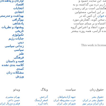
 ۱۳۸۷ پایه گذاری شد. این سایت کمبود و
آوارگان و پناهندگان
زیر ذره بین گذاشته، و به
اقتصاد
اهگشایی است برای رسیدن
انتخابات
. بر این اساس، مسئولین
انتقادی
ه خوان
. آن کس که در
بهداشت و تندرستی
 سخن گوید، گفتارش مورد
بیوگرافی
 اشتباه و بر مبنای سیاست
پادشاهی
مورد انتقاد و اعتراض گروه
پیشنهاد و نظریات
نده گرامی، همه روزه بیشتر
تاریخی
تکنولوژی
جنایات رژیم
دینی
This work is licens
زندانی سیاسی
سیاسی
طنز
فرهنگی
قصه و داستان
کلاسه بندی نشده
کمدی
مشکلات زنان
ورزش
حقوق زنان
سیاست
وبلاگ
ویدئو
حقوق بشر
جبهه آزادیخواهان
آذرخش
بهرام مشیری
حقوق بشر در ایران
حزب مشروطه ایران
اصغر ارسنگ
حسن داعی
زنان ايران پرس نيوز
شورای ملی ایران
باچه آزره
فيلم و سريال ايران