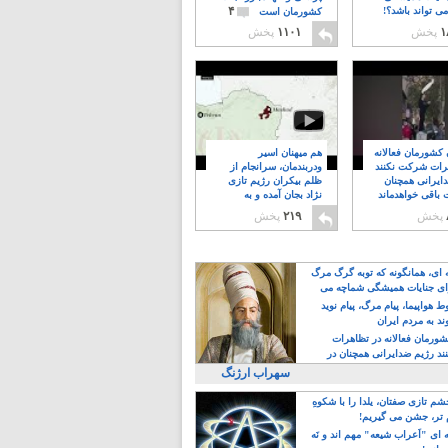
۴
ی تواند باشد؟!
کشورمان است
۱
پخش
۱۱۰۱
پخش
ن کشورمان فعالانه
هم میهنان اسیر
رات شرکت نکنند
ودربندمان، سرانجام از
ایرانی همچنان
ظلم بیکران رژیم تازی
 باقی خواهدماند
نژاد بجان آمده و به
۸
خبابانها ریختند
پخش
۲۱۹
پخش
ه ای، همانگونه که توبه گرگ مرگ
ی جنایات همیشگی شماچه می
!
 هواپیما، پیام مرگ، پیام نوید
د به مردم ایران
کشورمان فعالانه در تظاهرات
د رژیم ضدایرانی همچنان در
 خواهدماند
سهراب ارژنگ
م تازی صفتان، یلدا را با شکوهِ
 تر، جشن می گیریم!
 ای "اَعراب شیعه" مهم اند و نَه