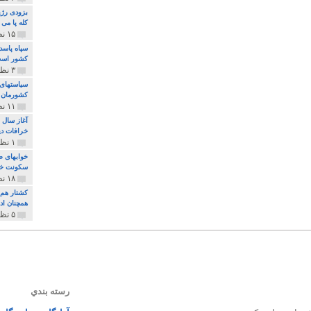
بزودی رژی
کله پا می
۱۵ نظر و ۳۲۷ پخش
سپاه پاسد
کشور اس
۳ نظر و ۱۶۲ پخش
سیاستهای 
کشورمان 
۱۱ نظر و ۳۱۵ پخش
آغاز سال 
خرافات دی
۱ نظر و ۷۴ پخش
خوابهای ط
سکونت خو
۱۸ نظر و ۸۹۷ پخش
کشتار هم م
همچنان ادا
۵ نظر و ۲۵۹ پخش
رسته بندي