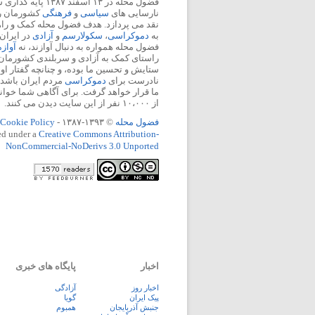
فضول محله در ۱۳ اسفند
نارسایی های
سیاسی
و
فرهنگی
کشورمان را 
نقد می پردازد. هدف فضول محله کمک و ر
به
دموکراسی
،
سکولارسم
و
آزادی
در ایران
فضول محله همواره به دنبال آوازند، نه
آواز
راستای کمک به آزادی و سربلندی کشورمان
ستایش و تحسین ما بوده، و چنانچه گفتار او
نادرست برای
دموکراسی
مردم ایران باشد، 
ما قرار خواهد گرفت. برای آگاهی شما خوان
از ۱۰،۰۰۰ نفر از این سایت دیدن می کنند.
فضول محله
© ۱۳۹۳-۱۳۸۷ -
Cookie Policy
ed under a
Creative Commons Attribution-
NonCommercial-NoDerivs 3.0 Unported
اخبار
پایگاه های خبری
اخبار روز
آزادگی
پيک ايران
گویا
جنبش آذربایجان
همبوم