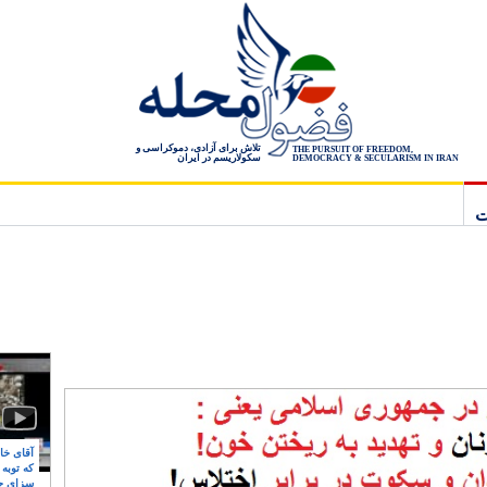
تلاش برای آزادی، دموکراسی و
THE PURSUIT OF FREEDOM,
سکولاریسم در ایران
DEMOCRACY & SECULARISM IN IRAN
ت
آقای خام
که توبه
سزای ج