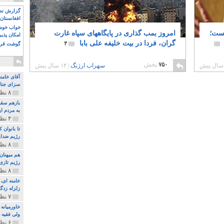
گزارش تصو
افغانستان 
خواب خوش و
یست؛
امروز بمب گذاری در پایگاههای سپاه غارت
امکان پذی
گران، فردا در بیت خلیفه علی بابا
۴
گوشت قرم
۷۵۰
پخش
سهراب ارژنگ
|
۱۴ سال پیش
آقای خامن
سزای جنای
۸ نظر و ۱۸۰ پخش
بازهم سقو
به مردم ای
۴ نظر و ۹۷ پخش
تا بانوان
رژیم ضدای
۸ نظر و ۸۹ پخش
هم میهنان
رژیم تازی 
۸ نظر و ۲۱۹ پخش
زلزله زدگا
۷ نظر و ۲۱۰ پخش
خاورمیانه
ولی فقیه د
۶ نظر و ۱۵۷ پخش