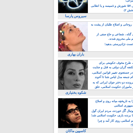
یرانی!
رویداد سال ۵۷؛ شورش و دَسیسه و یا انقلابی
خش ۲)
سیروس پارسا
روحانی و اصلاح طلبان از پشت به
ی گناه ، شجاعی و حاج صفی از
یم ملی محروم شدند.
ست نژادپرستی بدهید!
باران بهاری
طرح مخوف حکومتی برای
جه گران دولتی به قتل و جنایت
در جستجوی تغییر قوانین اسلامی،
ام جمعه مدل لباس شنا تا آخوند
مجنسگرا!
رونده دو دختر جوان ایرانی که به
 ماموران حکومت اسلامی، حلق
شکوه بختیاری
 به تاریخچه میانه روی و اصلاح
مهوری اسلامی
وتبال گًل خوردند، مردم ایران گول
ا برنده بازی، حکومت اسلامی شد!
م اسلامی روی کار آمد و چرا
؟!
کاسپین ماکان