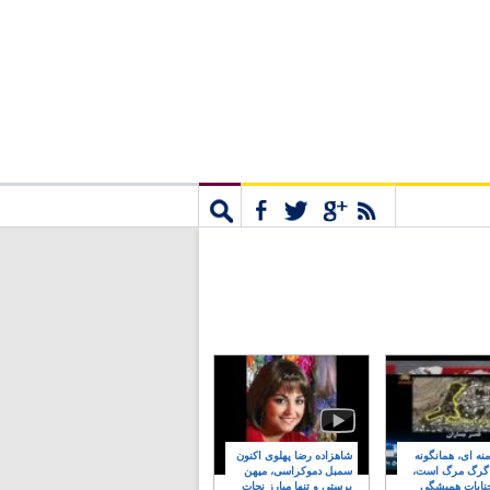
مشترک
جستجو
نه ای، همانگونه
شاهزاده رضا پهلوی اکنون
 گرگ مرگ است،
سمبل دموکراسی، میهن
نایات همیشگی
پرستی و تنها مبارز نجات